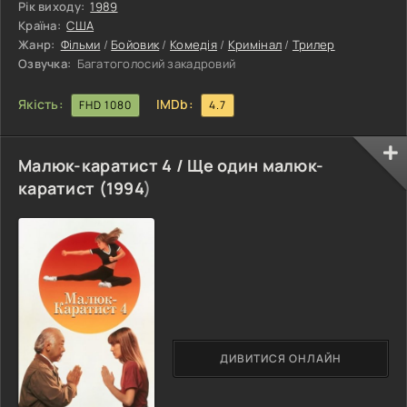
потрапляють у сміховинні ситуації...
Рік виходу:
1989
Країна:
США
Жанр:
Фільми
/
Бойовик
/
Комедія
/
Кримінал
/
Трилер
Озвучка:
Багатоголосий закадровий
Якість:
IMDb:
FHD 1080
4.7
Малюк-каратист 4 / Ще один малюк-
каратист (
1994
)
ДИВИТИСЯ ОНЛАЙН