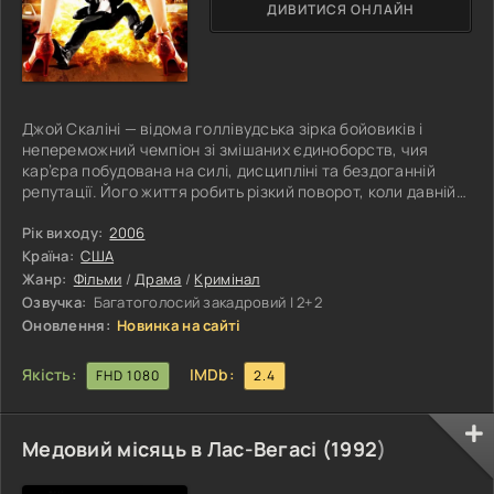
ДИВИТИСЯ ОНЛАЙН
Джой Скаліні — відома голлівудська зірка бойовиків і
непереможний чемпіон зі змішаних єдиноборств, чия
кар’єра побудована на силі, дисципліні та бездоганній
репутації. Його життя робить різкий поворот, коли давній
знайомий і впливовий кримінальний авторитет із Лондона
Драгос Молнер пропонує йому взяти участь у закритому
Рік виходу:
2006
шоу краси та моди, організованому загадковим
Країна:
США
власником Містером Сакатою. На перший погляд це
Жанр:
Фільми
/
Драма
/
Кримінал
виглядає як черговий світський проєкт, однак за
Озвучка:
Багатоголосий закадровий | 2+2
лаштунками ховаються зовсім інші
Оновлення:
Новинка на сайті
Якість:
IMDb:
FHD 1080
2.4
Медовий місяць в Лас-Вегасі (
1992
)