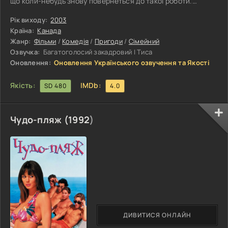
що коли-небудь знову повернеться до такої роботи.
Десять років потому стало відомо, що доктор Фарлей
планує дуже небезпечний експеримент, який може
Рік виходу:
2003
спричинити землетруси по всій Землі. Отже, до справи
Країна:
Канада
приступають Майк і його напарник - шимпанзе-шпигун.
Жанр:
Фільми
/
Комедія
/
Пригоди
/
Сімейний
Озвучка:
Багатоголосий закадровий | Тиса
Оновлення:
Оновлення Українського озвучення та Якості
Якість:
IMDb:
SD 480
4.0
Чудо-пляж (
1992
)
ДИВИТИСЯ ОНЛАЙН