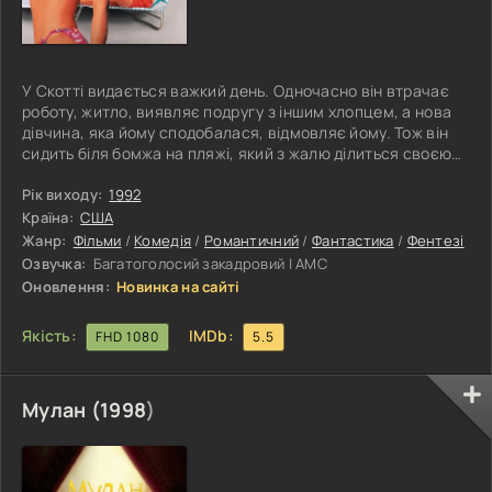
У Скотті видається важкий день. Одночасно він втрачає
роботу, житло, виявляє подругу з іншим хлопцем, а нова
дівчина, яка йому сподобалася, відмовляє йому. Тож він
сидить біля бомжа на пляжі, який з жалю ділиться своєю
останньою ковдрою і пляшкою. У той самий час підлегла
повелителю джинів Доленц отримує доручення на Землі і
Рік виходу:
1992
потрапляє в пляшку Скотті. Побажавши прокинутися
Країна:
США
вранці в ліжку з красунями, Скотті заснув. Коли на ранок
Жанр:
Фільми
/
Комедія
/
Романтичний
/
Фантастика
/
Фентезі
прокинувся і побачив поруч лежачих дівчат, він зрозумів,
Озвучка:
Багатоголосий закадровий | АМС
що пляшка
Оновлення:
Новинка на сайті
Якість:
IMDb:
FHD 1080
5.5
Мулан (
1998
)