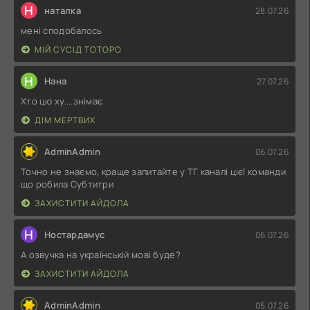
Н
наталка
28.07.26
мені сподобалось
МІЙ СУСІД ТОТОРО
Н
Нана
27.07.26
Хто цю ху....знімає
ДІМ МЕРТВИХ
AdminAdmin
06.07.26
Точно не знаємо, краще запитайте у ТГ каналі цієї команди
що робила Субтитри
ЗАХИСТИТИ АЙДОЛА
Н
Ностардамус
06.07.26
А озвучка на українській мові буде?
ЗАХИСТИТИ АЙДОЛА
AdminAdmin
05.07.26