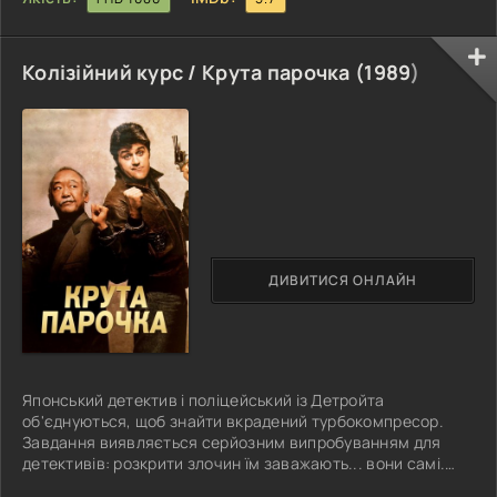
Колізійний курс / Крута парочка (
1989
)
ДИВИТИСЯ ОНЛАЙН
Японський детектив і поліцейський із Детройта
об'єднуються, щоб знайти вкрадений турбокомпресор.
Завдання виявляється серйозним випробуванням для
детективів: розкрити злочин їм заважають... вони самі.
Герої ніяк не можуть домовитися один з одним і постійно