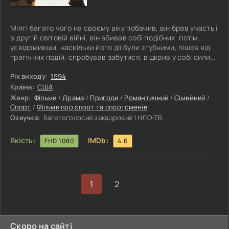
Міягі багато чого на своєму віку побачив, він брав участь і
в другій світовій війні, він вбивав собі подібних, потім,
усвідомивши, наскільки його дії були згубними, пішов від
трагічних подій, спробував забутися, відкрив у собі сили
створити школу карате, і так став унікальним учителем
свого часу. На острові Окінава, де він проживає свій вік,
Рік виходу:
1994
він згадує про колишні вчинки, про те, як мало привніс
Країна:
США
добра в цей світ, і жадає, жадає знайти собі наступника.
Жанр:
Фільми
/
Драма
/
Пригоди
/
Романтичний
/
Сімейний
/
Доля посміхається дідусеві, вона знайомить
Спорт
/
Фільми про спорт та спортсменів
Озвучка:
Багатоголосий закадровий | НЛО-ТВ
Якість:
IMDb:
FHD 1080
4.6
1
2
Скоро на сайті