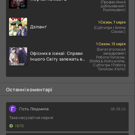
(Професійний
дубльований |
Postmodern)
1 Сезон, 7 серія
Дзіпанґ
(Субтитри | Anime
Classic)
1 Сезон, 13 серія
(Багатоголосий
Офісник в ісекаї: Справи
закадровий |
Робота Голосом,
Іншого Світу залежать від
ShiWa & Kioto anime,
Корпоративного Раба
Субтитри | Робота
Голосом, Кіото)
Останні коментарі
Г
Гість Людмила
08.08.26
Така несусвітня херня
1670