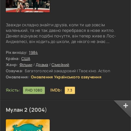
Завжди складно знайти друзів, коли ти ще зовсім
маленький, та не так давно перебрався в нове житло.
Деніел відчуває подібні почуття, він тепер живе в Лос-
Анджелесі, він ходить до школи, де нікого не знає.
Здавалося б, кілька днів, і ситуація виправиться, але
район, де оселилася сім'я, він був не
Рік виходу:
1984
найблагополучнішим. Крім того, у навчальному закладі
Країна:
США
всім заправляла банда кобр, ще зовсім юних каратистів. І
Жанр:
Фільми
/
Драма
/
Сімейний
хоч вік їхній був ще зовсім смішний, але що вони робили зі
Озвучка:
Багатоголосий закадровий | Твоє кіно. Action
своїми кривдниками, виходило за
Оновлення:
Оновлення Українського озвучення
Якість:
IMDb:
FHD 1080
7.3
Мулан 2 (
2004
)