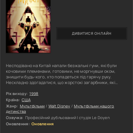
ДИВИТИСЯ ОНЛАЙН
Несподівано на Китай напали безжальні гуни, які були
кочовими племенами, готовими, не моргнувши оком,
знищити будь-кого, хто попадеться під гарячу руку.
Нескладно здогадатися, що жорстокі загарбники, які
переслідували настільки жахливі цілі, могли спокійно
вбити дітей і людей похилого віку, особливо не
Рік виходу:
1998
заморочуючись щодо моральної сторони питання.
Країна:
США
Відтепер населення великої держави просто змушене
Жанр:
Мультфільми
/
Walt Disney
/
Мультфільми нашого
стати на захист історичної батьківщини. Кожне сімейство
дитинства
прагне виконати громадянський обов'язок,
Озвучка:
Професійний дубльований | студія Le Doyen
Оновлення:
Оновлення