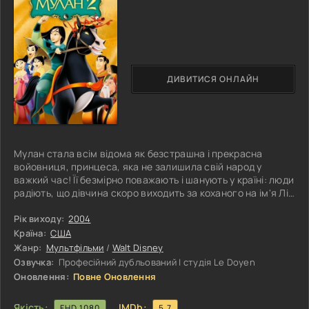
ДИВИТИСЯ ОНЛАЙН
Мулан стала всім відома як безстрашна і прекрасна
войовниця, принцеса, яка не залишила свій народ у
важкий час! Її безмірно поважають і шанують у країні: люди
радіють, що дівчина скоро виходить за коханого на ім'я Лі
Шань заміж. Йде активна підготовка до урочистої події.
Але перед тим, як їхні серця з'єднаються навіки, головні
Рік виходу:
2004
герої повинні подбати про інших дочок китайського
Країна:
США
імператора: доставити їх до наречених коханих без
Жанр:
Мультфільми
/
Walt Disney
зволікання! Сказати легко - важко зробити. Особливо
Озвучка:
Професійний дубльований | студія Le Doyen
якщо в дорозі тебе
Оновлення:
Повне Оновлення
Якість:
IMDb:
FHD 1080
5.7