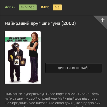
Якість:
IMDb:
FHD 1080
5.8
Найкращий друг шпигуна (
2003
)
ДИВИТИСЯ ОНЛАЙН
Шимпанзе-супершпигун і його партнер Майк колись були
найкращими у своїй справі! Але Майк відійшов від справ,
щоб приділити час вихованню своєї дочки, не підозрюючи,