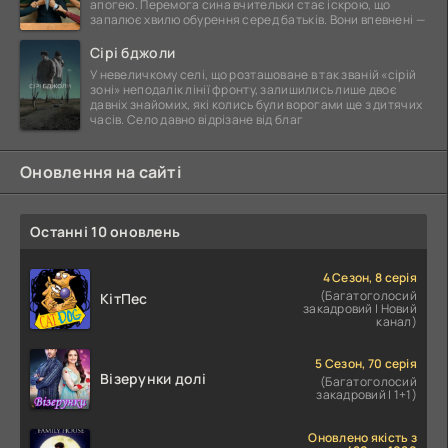
апогею. Перемога сина вчительки стає іскрою, що
запалює хвилю обурення серед батьків. Вони впевнені —
Сірі бджоли
У невеличкому селі, що розташоване в так званій «сірій
зоні» неподалік лінії фронту, залишились лише двоє
давніх знайомих, які колись були ворогами ще з дитячих
часів. Село давно відрізане від благ
Оновлення на сайті
Останні 10 оновлень
4 Сезон, 8 серія
(Багатоголосий
КітПес
закадровий | Новий
канал)
5 Сезон, 70 серія
Візерунки долі
(Багатоголосий
закадровий | 1+1)
Оновлено якість з