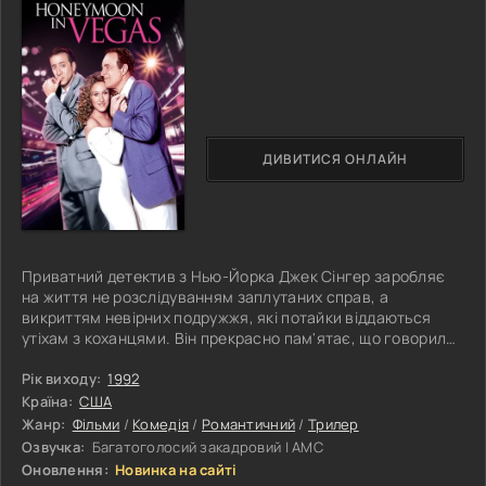
ДИВИТИСЯ ОНЛАЙН
Приватний детектив з Нью-Йорка Джек Сінгер заробляє
на життя не розслідуванням заплутаних справ, а
викриттям невірних подружжя, які потайки віддаються
утіхам з коханцями. Він прекрасно пам'ятає, що говорила
про шлюб його мати, про те, що шлюб — це очікування
катастрофи, тому Джек взагалі не збирається пов'язувати
Рік виходу:
1992
себе узами шлюбу. Незважаючи на дану вмираючій матері
Країна:
США
обіцянку ніколи не одружуватися, Джек все ж зважився на
Жанр:
Фільми
/
Комедія
/
Романтичний
/
Трилер
одруження, щоб не втратити свою кохану дівчину Бетсі.
Озвучка:
Багатоголосий закадровий | АМС
Щаслива пара вирішує
Оновлення:
Новинка на сайті