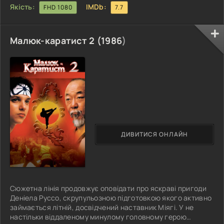
Якість:
IMDb:
FHD 1080
7.7
Малюк-каратист 2 (
1986
)
ДИВИТИСЯ ОНЛАЙН
Сюжетна лінія продовжує оповідати про яскраві пригоди
Деніела Руссо, скрупульозною підготовкою якого активно
займається літній, досвідчений наставник Міягі. У не
настільки віддаленому минулому головному герою