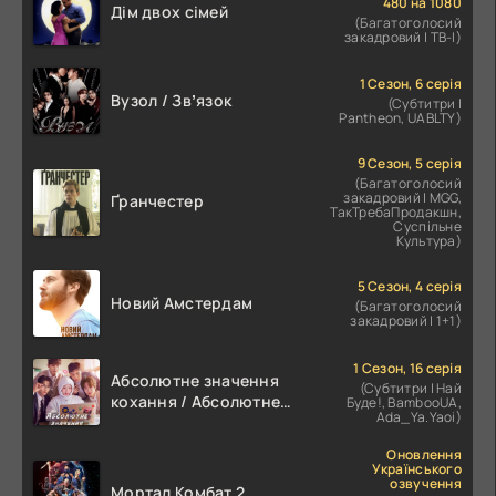
480 на 1080
Дім двох сімей
(Багатоголосий
закадровий | ТВ-І)
1 Сезон, 6 серія
Вузол / Звʼязок
(Субтитри |
Pantheon, UABLTY)
9 Сезон, 5 серія
(Багатоголосий
закадровий | MGG,
Ґранчестер
ТакТребаПродакшн,
Суспільне
Культура)
5 Сезон, 4 серія
Новий Амстердам
(Багатоголосий
закадровий | 1+1)
1 Сезон, 16 серія
Абсолютне значення
(Субтитри | Най
кохання / Абсолютне
Буде!, BambooUA,
Ada_Ya.Yaoi)
значення романтики
Оновлення
Українського
озвучення
Мортал Комбат 2