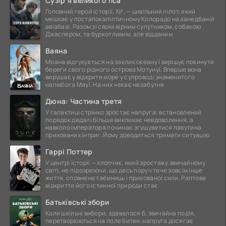
Сузір’я великого пса
Головний герой історії, Хіг, — цивільний пілот, який
мешкає у постапокаліптичному Колорадо на занедбаній
авіабазі. Разом зі своїм вірним супутником, собакою
Джаспером, та буркотливим, але відданим
Ваяна
Моана відгукується на заклик океану і вирішує покинути
береги свого рідного острова Мотунуї. Вперше вона
вирушає у відкрите море у супроводі знаменитого
напівбога Мауї. На них чекає незабутня
Дюна: Частина третя
У галактиці стрімко зростає напруга: встановлений
порядок дедалі більше викликає невдоволення, а
навколо імператора починає згущуватися павутина
прихованих інтриг. Йому доводиться тримати ситуацію
Гаррі Поттер
У центрі історії — хлопчик, який зростав у звичайному
світі, не підозрюючи, що десь поруч тече зовсім інше
життя, сповнене таємниць і прихованої сили. Раптове
відкриття його істинної природи стає
Батьківські збори
Коли шкільні вибори, здавалося б, звичайна подія,
перетворюються на поле битви, напруга досягає