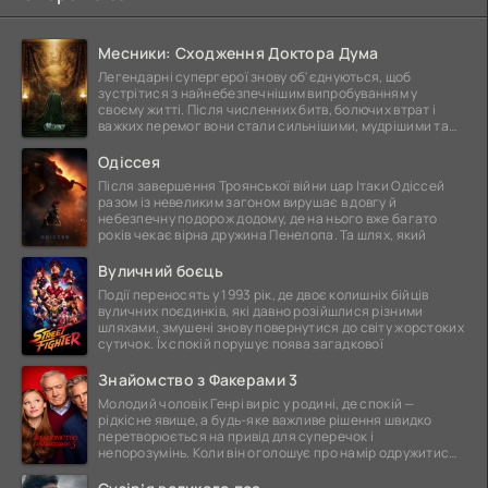
Месники: Сходження Доктора Дума
Легендарні супергерої знову об'єднуються, щоб
зустрітися з найнебезпечнішим випробуванням у
своєму житті. Після численних битв, болючих втрат і
важких перемог вони стали сильнішими, мудрішими та
ще
Одіссея
Після завершення Троянської війни цар Ітаки Одіссей
разом із невеликим загоном вирушає в довгу й
небезпечну подорож додому, де на нього вже багато
років чекає вірна дружина Пенелопа. Та шлях, який
Вуличний боєць
Події переносять у 1993 рік, де двоє колишніх бійців
вуличних поєдинків, які давно розійшлися різними
шляхами, змушені знову повернутися до світу жорстоких
сутичок. Їх спокій порушує поява загадкової
Знайомство з Факерами 3
Молодий чоловік Генрі виріс у родині, де спокій —
рідкісне явище, а будь-яке важливе рішення швидко
перетворюється на привід для суперечок і
непорозумінь. Коли він оголошує про намір одружитися,
це