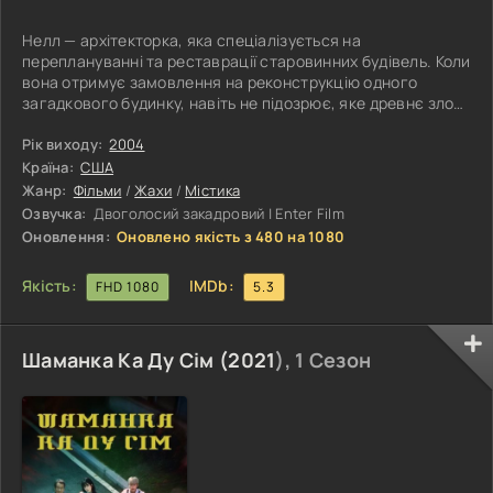
Нелл — архітекторка, яка спеціалізується на
переплануванні та реставрації старовинних будівель. Коли
вона отримує замовлення на реконструкцію одного
загадкового будинку, навіть не підозрює, яке древнє зло
ховається за його стінами. Кожен її крок всередині цього
дому повен таємниць і загадок, а розгадати їх
Рік виходу:
2004
виявляється набагато небезпечніше, ніж будь-який
Країна:
США
архітектурний проект. Будинок зберігає в собі стародавню
Жанр:
Фільми
/
Жахи
/
Містика
легенду, а його стіни пам’ятають серію моторошних і
Озвучка:
Двоголосий закадровий | Enter Film
жорстоких вбивств, що відбулися
Оновлення:
Оновлено якість з 480 на 1080
Якість:
IMDb:
FHD 1080
5.3
Шаманка Ка Ду Сім (
2021
), 1 Сезон