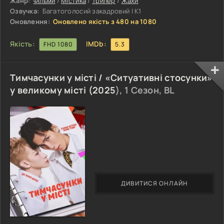
Жанр:
Фільми
/
Містика
/
Трилер
/
Жахи
Озвучка:
Багатоголосий закадровий | К1
Оновлення:
Оновлено якість з 480 на 1080
Якість:
IMDb:
FHD 1080
5.3
Тимчасунки у місті / «Ситуативні стосунки»
у великому місті (
2025
), 1 Сезон, BL
ДИВИТИСЯ ОНЛАЙН