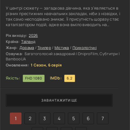
У центрі сюжету — загадкова дівчина, яка з’являється в
різних престижних навчальних закладах, ніби з нізвідки, і
так само несподівано зникає. Її присутність щоразу стає
каталізатором подій, адже вона вміло виводить на
поверхню приховані секрети, брехню та темні сторони
тих, хто її оточує. Учні й викладачі, які на перший погляд
Рік виходу:
2026
здаються бездоганними, поступово розкривають свої
Країна:
Таїланд
справжні обличчя, коли опиняються під її невидимим
Жанр:
Дорама
/
Трилер
/
Містика
/
Психологічні
впливом. Кожна нова історія перетворюється на
Озвучка:
Багатоголосий закадровий | DniproFilm, Субтитри |
своєрідне випробування,
BambooUA
Оновлення:
1 Сезон, 6 серія
Якість:
IMDb:
FHD 1080
6.2
ЗАВАНТАЖИТИ ЩЕ
1
2
3
4
5
6
7