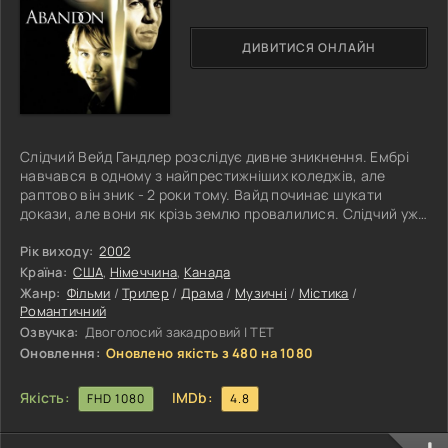
ДИВИТИСЯ ОНЛАЙН
Слідчий Вейд Гандлер розслідує дивне зникнення. Ембрі
навчався в одному з найпрестижніших коледжів, але
раптово він зник - 2 роки тому. Вайд починає шукати
докази, але вони як крізь землю провалилися. Слідчий уже
не знає, що йому й робити, коли під час слідства він
зустрічає колишню дівчину Ембрі. Вона говорить йому про
Рік виходу:
2002
те, що нещодавно стала бачити хлопця в різних місцях
Країна:
США
,
Німеччина
,
Канада
студентського містечка. Вейд розуміє, що це єдина нитка,
Жанр:
Фільми
/
Трилер
/
Драма
/
Музичні
/
Містика
/
здатна розплутати цей клубок. Тому він зближується з
Романтичний
дівчиною. У
Озвучка:
Двоголосий закадровий | ТЕТ
Оновлення:
Оновлено якість з 480 на 1080
Якість:
IMDb:
FHD 1080
4.8