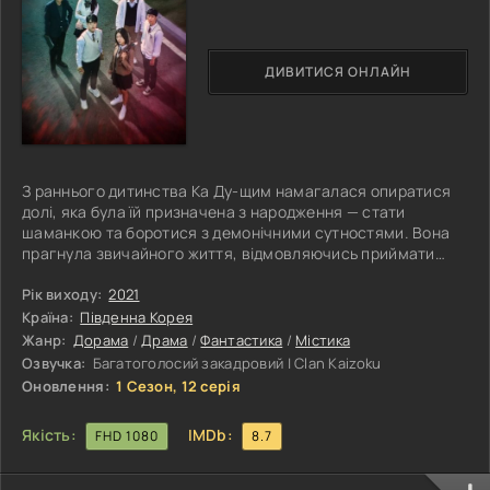
ДИВИТИСЯ ОНЛАЙН
З раннього дитинства Ка Ду-щим намагалася опиратися
долі, яка була їй призначена з народження — стати
шаманкою та боротися з демонічними сутностями. Вона
прагнула звичайного життя, відмовляючись приймати
спадок, що передавався в її родині поколіннями. Однак усе
змінюється після переходу до нової школи, де вона
Рік виходу:
2021
знайомиться зі своїм однокласником На У-су. Ця
Країна:
Південна Корея
випадкова зустріч стає переломним моментом для обох.
Жанр:
Дорама
/
Драма
/
Фантастика
/
Містика
Після неї На У-су починає бачити духів і привидів, що
Озвучка:
Багатоголосий закадровий | Сlan Kaizoku
повністю руйнує його уявлення про
Оновлення:
1 Сезон, 12 серія
Якість:
IMDb:
FHD 1080
8.7