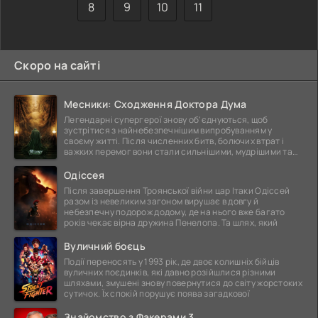
8
9
10
11
Скоро на сайті
Месники: Сходження Доктора Дума
Легендарні супергерої знову об'єднуються, щоб
зустрітися з найнебезпечнішим випробуванням у
своєму житті. Після численних битв, болючих втрат і
важких перемог вони стали сильнішими, мудрішими та
ще
Одіссея
Після завершення Троянської війни цар Ітаки Одіссей
разом із невеликим загоном вирушає в довгу й
небезпечну подорож додому, де на нього вже багато
років чекає вірна дружина Пенелопа. Та шлях, який
Вуличний боєць
Події переносять у 1993 рік, де двоє колишніх бійців
вуличних поєдинків, які давно розійшлися різними
шляхами, змушені знову повернутися до світу жорстоких
сутичок. Їх спокій порушує поява загадкової
Знайомство з Факерами 3