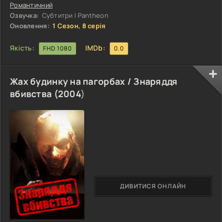
молодшим братом Дон Хви, який нібито переїхав за кордон
Романтичний
багато років
Озвучка:
Субтитри | Pantheon
Оновлення:
1 Сезон, 8 серія
Якість:
IMDb:
FHD 1080
0.0
Жах будинку на пагорбах / Знаряддя
вбивства (
2004
)
ДИВИТИСЯ ОНЛАЙН