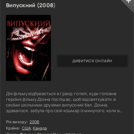
Випускний (
2008
)
ДИВИТИСЯ ОНЛАЙН
Дія фільму відбувається в гранд-готелі, куди головна
героїня фільму Донна поспішає, щоб відсвяткувати зі
своїми шкільними друзями випускний бал. Донна,
здавалося, забула про свій кошмар із минулого, коли в
дитинстві дивом пережила напад вбивці на свою сім'ю.
Попереду випускний бал і надії на доросле життя. Чудово
Рік виходу:
2008
організоване та розкішне свято давало багато приводів
Країна:
США
,
Канада
добре повеселитися та приємно провести час у компанії