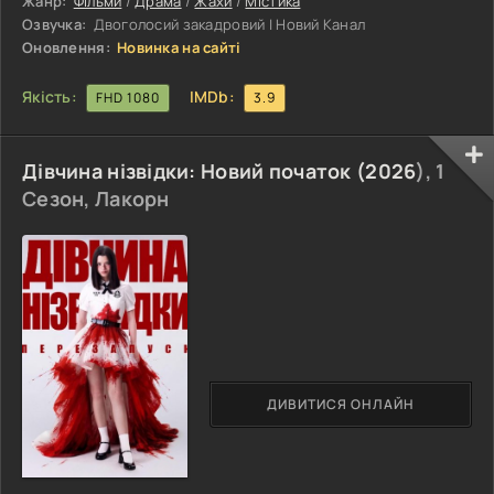
Жанр:
Фільми
/
Драма
/
Жахи
/
Містика
однокласників. Ніщо не віщувало, що свято її життя буде
Озвучка:
Двоголосий закадровий | Новий Канал
зіпсоване. Але
Оновлення:
Новинка на сайті
Якість:
IMDb:
FHD 1080
3.9
Дівчина нізвідки: Новий початок (
2026
), 1
Сезон, Лакорн
ДИВИТИСЯ ОНЛАЙН