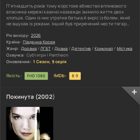
П'ятнадцять років тому жорстоке вбивство впливового
власника мережі казино назавжди змінило життя двох
хлопців. Один із них утратив батька й виріс із болем, який
не вщухав із роками. Інший був приречений нести тягар
чужого злочину, адже став сином убивці, на якого
суспільство поклало тавро провини за криваве минуле
Рік виходу:
2026
його родини. Для обох ця трагедія стала початком життя,
Країна:
Південна Корея
сповненого втрат, самотності та постійної боротьби із
Жанр:
Дорама
/
ЛГБТ
/
Драма
/
Детектив
/
Кримінал
/
Містика
власними демонами. Минуло п'ятнадцять років, і доля
Озвучка:
Субтитри | Pantheon
знову зводить їх
Оновлення:
1 Сезон, 9 серія
Якість:
IMDb:
FHD 1080
8.9
Покинута (
2002
)