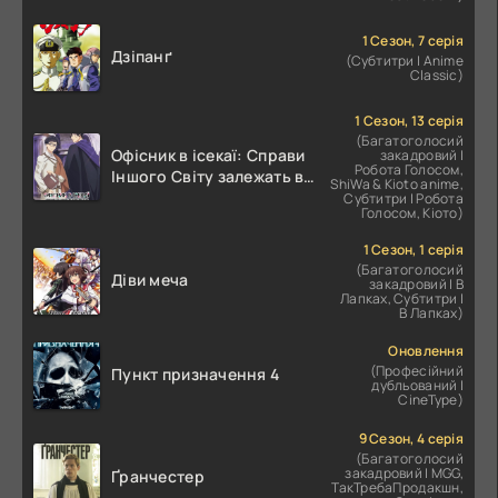
1 Сезон, 7 серія
Дзіпанґ
(Субтитри | Anime
Classic)
1 Сезон, 13 серія
(Багатоголосий
Офісник в ісекаї: Справи
закадровий |
Робота Голосом,
Іншого Світу залежать від
ShiWa & Kioto anime,
Корпоративного Раба
Субтитри | Робота
Голосом, Кіото)
1 Сезон, 1 серія
(Багатоголосий
Діви меча
закадровий | В
Лапках, Субтитри |
В Лапках)
Оновлення
(Професійний
Пункт призначення 4
дубльований |
CineType)
9 Сезон, 4 серія
(Багатоголосий
закадровий | MGG,
Ґранчестер
ТакТребаПродакшн,