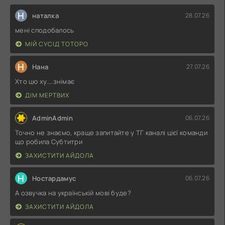
Н
наталка
28.07.26
мені сподобалось
МІЙ СУСІД ТОТОРО
Н
Нана
27.07.26
Хто цю ху....знімає
ДІМ МЕРТВИХ
AdminAdmin
06.07.26
Точно не знаємо, краще запитайте у ТГ каналі цієї команди
що робила Субтитри
ЗАХИСТИТИ АЙДОЛА
Н
Ностардамус
06.07.26
А озвучка на українській мові буде?
ЗАХИСТИТИ АЙДОЛА