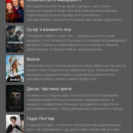
Молодий чоловік Генрі виріс у родині, де спокій —
рідкісне явище, а будь-яке важливе рішення швидко
перетворюється на привід для суперечок і
непорозумінь. Коли він оголошує про намір одружитися,
це
Сузір’я великого пса
Головний герой історії, Хіг, — цивільний пілот, який
мешкає у постапокаліптичному Колорадо на занедбаній
авіабазі. Разом зі своїм вірним супутником, собакою
Джаспером, та буркотливим, але відданим
Ваяна
Моана відгукується на заклик океану і вирішує покинути
береги свого рідного острова Мотунуї. Вперше вона
вирушає у відкрите море у супроводі знаменитого
напівбога Мауї. На них чекає незабутня
Дюна: Частина третя
У галактиці стрімко зростає напруга: встановлений
порядок дедалі більше викликає невдоволення, а
навколо імператора починає згущуватися павутина
прихованих інтриг. Йому доводиться тримати ситуацію
Гаррі Поттер
У центрі історії — хлопчик, який зростав у звичайному
світі, не підозрюючи, що десь поруч тече зовсім інше