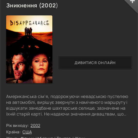
Зникнення (
2002
)
ДИВИТИСЯ ОНЛАЙН
Американська сім'я, подорожуючи невадською пустелею
на автомобілі, вирішує звернути з наміченого маршруту і
відшукати занедбане шахтарське селище, зазначене на
їхній старій карті. Не надаючи значення дивацтвам, що
відбуваються навколо них, безтурботна сімейка
безтурботно продовжує пошуки міста примари. Що ж, на
Рік виходу:
2002
них чекає найжахливіша і найкошмарніша, а можливо, і
Країна:
США
найостанніша екскурсія в їхньому житті!