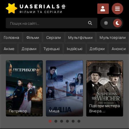
UASERIALS🍿
ФІЛЬМИ ТА СЕРІАЛИ
Головна
Фільми
Серіали
Мультфільми
Мультсеріали
Аніме
Дорами
Турецькі
Індійські
Добірки
Анонси
Підозри містера
Петрикор
Миша
Вічера.
Убивство в
маєтку Роудгілл