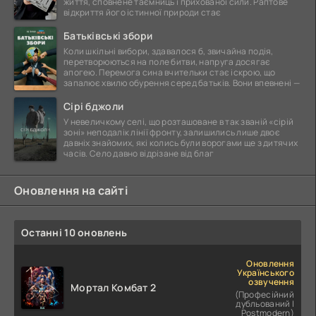
життя, сповнене таємниць і прихованої сили. Раптове
відкриття його істинної природи стає
Батьківські збори
Коли шкільні вибори, здавалося б, звичайна подія,
перетворюються на поле битви, напруга досягає
апогею. Перемога сина вчительки стає іскрою, що
запалює хвилю обурення серед батьків. Вони впевнені —
Сірі бджоли
У невеличкому селі, що розташоване в так званій «сірій
зоні» неподалік лінії фронту, залишились лише двоє
давніх знайомих, які колись були ворогами ще з дитячих
часів. Село давно відрізане від благ
Оновлення на сайті
Останні 10 оновлень
Оновлення
Українського
озвучення
Мортал Комбат 2
(Професійний
дубльований |
Postmodern)