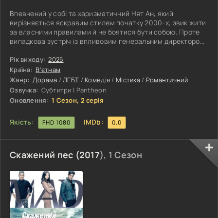
Впевнений у собі та харизматичний Нят Ан, який
вирізняється яскравим стилем початку 2000-х, звик жити
за власними правилами й не боятися бути собою. Проте
випадкова зустріч із впливовим генеральним директором
Бао Мінем несподівано перевертає його життя. Між ними
швидко виникає дивний зв'язок, який складно пояснити
Рік виходу:
2025
звичайним збігом обставин, а їхні стосунки поступово
Країна:
В'єтнам
набувають дедалі загадковішого характеру. Невдовзі
Жанр:
Дорама
/
ЛГБТ
/
Комедія
/
Містика
/
Романтичний
герої починають усвідомлювати, що їх поєднує не лише
Озвучка:
Субтитри | Pantheon
теперішнє, а й спільне
Оновлення:
1 Сезон, 2 серія
Якість:
IMDb:
FHD 1080
0.0
Скажений пес (
2017
), 1 Сезон