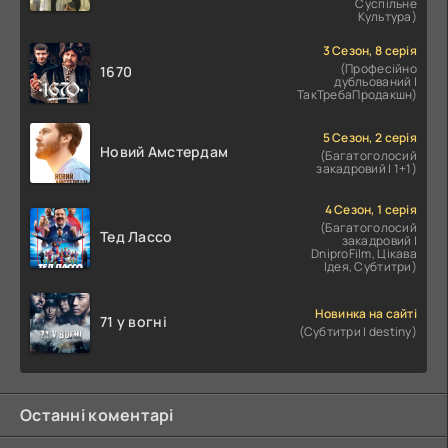
Суспільне
Культура)
3 Сезон, 8 серія
(Професійно
1670
дубльований |
ТакТребаПродакшн)
5 Сезон, 2 серія
Новий Амстердам
(Багатоголосий
закадровий | 1+1)
4 Сезон, 1 серія
(Багатоголосий
Тед Лассо
закадровий |
DniproFilm, Цікава
Ідея, Субтитри)
Новинка на сайті
71 у вогні
(Субтитри | destiny)
Останні коментарі