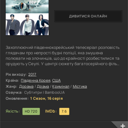
ДИВИТИСЯ ОНЛАЙН
Захоплюючий південнокорейський телесеріал розповість
глядачам про непрості будні поліції, яка змушена
полювати на злочинців, що до крайності розбестилися та
орудують у Сеулі. У центрі сюжету багатосерійного фільму
опиняється молодий і впевнений у собі хлопець Чхве Ган-
у. Незважаючи на свій відносно юний вік, юнак уже має
Рік виходу:
2017
чималий досвід у успішному знешкодженні різного роду
Країна:
Південна Корея
,
США
лиходіїв. Однак через певні обставини він залишає
Жанр:
Дорама
/
Драма
/
Кримінал
/
Містика
оперативний відділ і переходить на посаду керівника
Озвучка:
Субтитри | BambooUA
відділу розслідувань
Оновлення:
1 Сезон, 16 серія
Якість:
IMDb:
HD 720
7.6