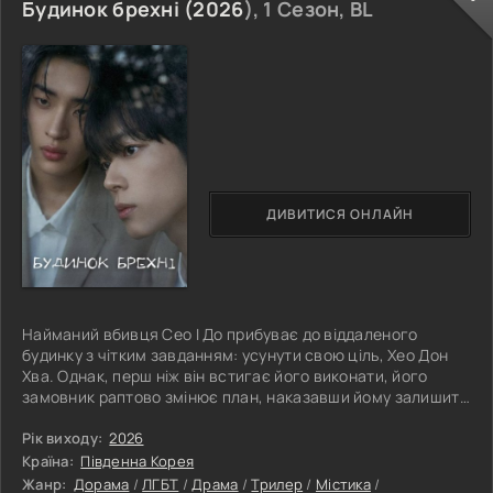
Будинок брехні (
2026
), 1 Сезон, BL
ДИВИТИСЯ ОНЛАЙН
Найманий вбивця Сео І До прибуває до віддаленого
будинку з чітким завданням: усунути свою ціль, Хео Дон
Хва. Однак, перш ніж він встигає його виконати, його
замовник раптово змінює план, наказавши йому залишити
Дон Хва живим і тримати його під наглядом. Ситуація ще
більше ускладнюється, коли Чу Те Чон, веселий і нічого не
Рік виходу:
2026
підозрюючий гість, приїжджає на тижневе проживання.
Країна:
Південна Корея
Старий друг Дон Хви, Те Чон помилково вважає І До
Жанр:
Дорама
/
ЛГБТ
/
Драма
/
Трилер
/
Містика
/