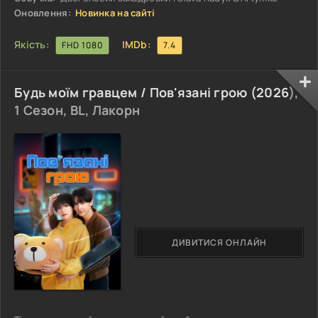
Ця ідея
Оновлення:
Новинка на сайті
Якість:
IMDb:
FHD 1080
7.4
Будь моїм гравцем / Пов'язані грою (
2026
),
1 Сезон, BL, Лакорн
ДИВИТИСЯ ОНЛАЙН