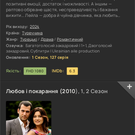
позитивні емоції, достаток і можливості. А іншим —
раптово обірване щастя, несправедливість і бажання
вижити… Лейла — добра й чуйна дівчинка, яка любить
своїх маму й тата, дивиться на світ широко розкритими
очима. Але смерть матері змінює її звичне сприйняття
Рік виходу:
2024
дійсності… Сумні події підірвали віру в світле майбутнє
Країна:
Туреччина
дівчинки. Згодом новина про одруження батька з
Жанр:
Турецькі
/
Драма
/
Романтичний
незнайомою жінкою шокувала її. Батько не впорався
Озвучка:
Багатоголосий закадровий | 1+1, Двоголосий
самотужки з вихованням доньки. Що
закадровий, Субтитри | Ukrainian aile production
Оновлення:
1 Сезон, 127 серія
Якість:
IMDb:
FHD 1080
6.3
Любов і покарання (
2010
), 1, 2 Сезон