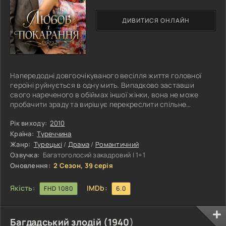
ДИВИТИСЯ ОНЛАЙН
Напередодні довгоочікуваного весілля життя головної
героїні руйнується в одну мить. Випадково заставши
свого нареченого в обіймах іншої жінки, вона не може
пробачити зраду та вирішує перекреслити спільне
майбутнє. Прагнучи забути про біль і приниження, дівчина
проводить ніч із незнайомцем, навіть не підозрюючи, що
Рік виходу:
2010
ця випадкова зустріч назавжди змінить долі обох. Згодом
Країна:
Туреччина
з’ясовується, що таємничий чоловік походить із впливової
Жанр:
Турецькі
/
Драма
/
Романтичний
та заможної родини. Не маючи змоги забути незнайомку,
Озвучка:
Багатоголосий закадровий | 1+1
він починає її
Оновлення:
2 Сезон, 39 серія
Якість:
IMDb:
FHD 1080
6.0
Багдадський злодій (
1940
)