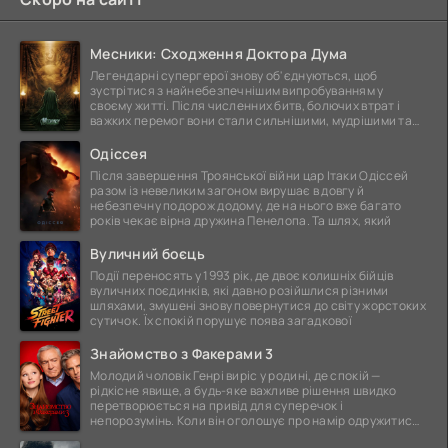
Месники: Сходження Доктора Дума
Легендарні супергерої знову об'єднуються, щоб
зустрітися з найнебезпечнішим випробуванням у
своєму житті. Після численних битв, болючих втрат і
важких перемог вони стали сильнішими, мудрішими та
ще
Одіссея
Після завершення Троянської війни цар Ітаки Одіссей
разом із невеликим загоном вирушає в довгу й
небезпечну подорож додому, де на нього вже багато
років чекає вірна дружина Пенелопа. Та шлях, який
Вуличний боєць
Події переносять у 1993 рік, де двоє колишніх бійців
вуличних поєдинків, які давно розійшлися різними
шляхами, змушені знову повернутися до світу жорстоких
сутичок. Їх спокій порушує поява загадкової
Знайомство з Факерами 3
Молодий чоловік Генрі виріс у родині, де спокій —
рідкісне явище, а будь-яке важливе рішення швидко
перетворюється на привід для суперечок і
непорозумінь. Коли він оголошує про намір одружитися,
це