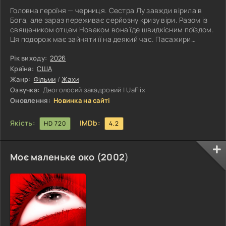
Головна героїня — черниця. Сестра Лу завжди вірила в
Бога, але зараз переживає серйозну кризу віри. Разом із
священиком отцем Новаком вона їде швидкісним поїздом.
Ця подорож має зайняти її на деякий час. Пасажири
навколо займаються своїми справами, поїзд мчить
звичним маршрутом, а героїня намагається розібратися з
Рік виходу:
2026
тим, що відбувається з її думками та вірою. Але
Країна:
США
несподівано черниця розуміє, що в поїзді перебувають
Жанр:
Фільми
/
Жахи
сили зла. Демон Асмодей вселяється в одного з
Озвучка:
Двоголосий закадровий | UaFlix
пасажирів, перетворюючи поїздку на
Оновлення:
Новинка на сайті
Якість:
IMDb:
HD 720
4.2
Моє маленьке око (
2002
)