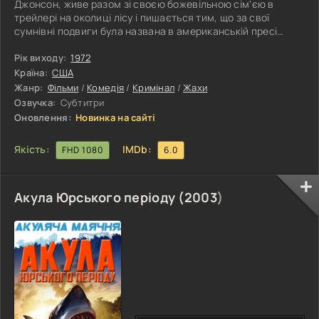
Джонсон, живе разом зі своєю божевільною сім'єю в
трейлері на околиці лісу і пишається тим, що за свої
сумнівні подвиги була названа в американській пресі
«найрозпуснішою і огидною людиною у світі». Подружжя
Реймонд і Конні Марбл заздрять славі Дивайн і готові піти
Рік виходу:
1972
на все, щоб надати цей титул собі. Між двома сім'ями
Країна:
США
починається запекла конкуренція, яка включає в себе
Жанр:
Фільми
/
Комедія
/
Кримінал
/
Жахи
скотарство, інцест, викрадення та зґвалтування, продаж
Озвучка:
Субтитри
дітей та багато
Оновлення:
Новинка на сайті
Якість:
IMDb:
FHD 1080
6.0
Акула Юрського періоду (
2003
)