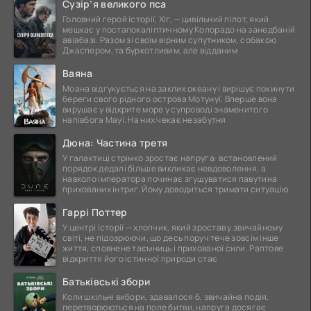
Сузір’я великого пса
Головний герой історії, Хіг, — цивільний пілот, який
мешкає у постапокаліптичному Колорадо на занедбаній
авіабазі. Разом зі своїм вірним супутником, собакою
Джаспером, та буркотливим, але відданим
Ваяна
Моана відгукується на заклик океану і вирішує покинути
береги свого рідного острова Мотунуї. Вперше вона
вирушає у відкрите море у супроводі знаменитого
напівбога Мауї. На них чекає незабутня
Дюна: Частина третя
У галактиці стрімко зростає напруга: встановлений
порядок дедалі більше викликає невдоволення, а
навколо імператора починає згущуватися павутина
прихованих інтриг. Йому доводиться тримати ситуацію
Гаррі Поттер
У центрі історії — хлопчик, який зростав у звичайному
світі, не підозрюючи, що десь поруч тече зовсім інше
життя, сповнене таємниць і прихованої сили. Раптове
відкриття його істинної природи стає
Батьківські збори
Коли шкільні вибори, здавалося б, звичайна подія,
перетворюються на поле битви, напруга досягає