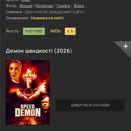
це чудово розуміє. У жінки є особлива здатність: вона
Жанр:
Фільми
/
Кримінал
/
Трилер
/
Жахи
дуже швидко завойовує довіру своїх постояльців. Завдяки
Озвучка:
Двоголосий закадровий | UaFlix
спокою та
Оновлення:
Новинка на сайті
Якість:
IMDb:
FHD 1080
4.6
Демон швидкості (
2026
)
ДИВИТИСЯ ОНЛАЙН