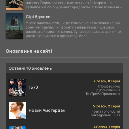
апогею. Перемога сина вчительки стає іскрою, що
запалює хвилю обурення серед батьків. Вони впевнені —
Сірі бджоли
У невеличкому селі, що розташоване в так званій «сірій
зоні» неподалік лінії фронту, залишились лише двоє
давніх знайомих, які колись були ворогами ще з дитячих
часів. Село давно відрізане від благ
Оновлення на сайті
Останні 10 оновлень
3 Сезон, 8 серія
(Професійно
1670
дубльований |
ТакТребаПродакшн)
5 Сезон, 2 серія
Новий Амстердам
(Багатоголосий
закадровий | 1+1)
4 Сезон, 1 серія