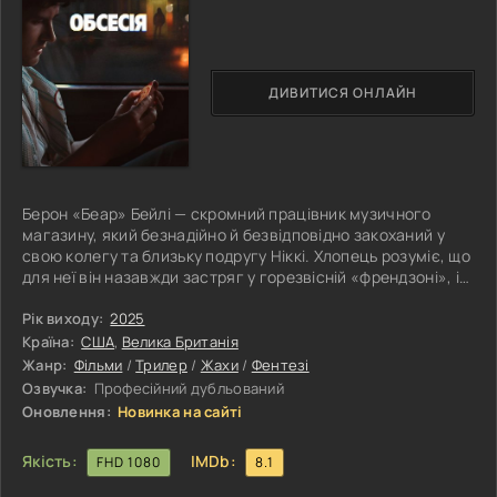
ДИВИТИСЯ ОНЛАЙН
Берон «Беар» Бейлі — скромний працівник музичного
магазину, який безнадійно й безвідповідно закоханий у
свою колегу та близьку подругу Ніккі. Хлопець розуміє, що
для неї він назавжди застряг у горезвісній «френдзоні», і
шансів на взаємність у нього практично немає.
Зневірившись привернути увагу дівчини звичайними
Рік виходу:
2025
способами, Беар наважується на дивну покупку в
Країна:
США
,
Велика Британія
езотеричній крамниці — загадкову суху гілку під назвою
Жанр:
Фільми
/
Трилер
/
Жахи
/
Фентезі
«Дерево бажань» (One Wish Willow), яка, згідно з
Озвучка:
Професійний дубльований
легендою, здатна виконати одне
Оновлення:
Новинка на сайті
Якість:
IMDb:
FHD 1080
8.1