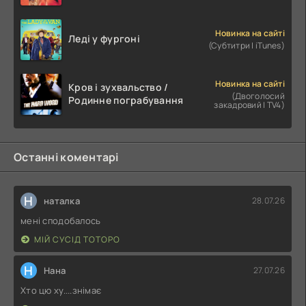
Новинка на сайті
Леді у фургоні
(Субтитри | iTunes)
Новинка на сайті
Кров і зухвальство /
(Двоголосий
Родинне пограбування
закадровий | TV4)
Останні коментарі
Н
наталка
28.07.26
мені сподобалось
МІЙ СУСІД ТОТОРО
Н
Нана
27.07.26
Хто цю ху....знімає