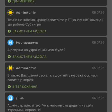
ДІМ МЕРТВИХ
AdminAdmin
06.07.26
Точно не знаємо, краще запитайте у ТГ каналі цієї команди
що робила Субтитри
ЗАХИСТИТИ АЙДОЛА
Н
Ностардамус
06.07.26
А озвучка на українській мові буде?
ЗАХИСТИТИ АЙДОЛА
AdminAdmin
05.07.26
Вітаємо Вас, даний серіал є відсутній у мережі, оскільки
записів у мережі
ВІТЕР КОХАННЯ
Д
Діма
04.07.26
Адміністрація, вітаю! Чи є можливість додати на сайт
турецький серіал Не