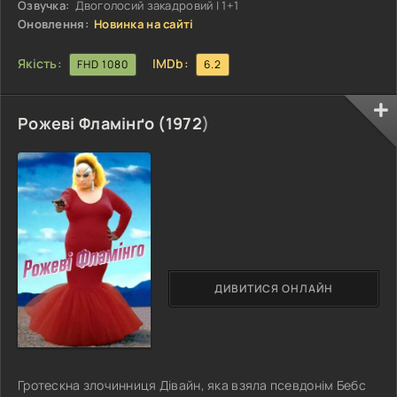
найдивнішим є інший факт. Хтось наважився турбувати
Озвучка:
Двоголосий закадровий | 1+1
вас із майбутнього, оскільки
Оновлення:
Новинка на сайті
Якість:
IMDb:
FHD 1080
6.2
Рожеві Фламінґо (
1972
)
ДИВИТИСЯ ОНЛАЙН
Гротескна злочинниця Дівайн, яка взяла псевдонім Бебс