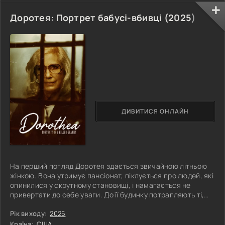
Доротея: Портрет бабусі-вбивці (
2025
)
ДИВИТИСЯ ОНЛАЙН
На перший погляд Доротея здається звичайною літньою
жінкою. Вона утримує пансіонат, піклується про людей, які
опинилися у скрутному становищі, і намагається не
привертати до себе уваги. До її будинку потрапляють ті,
кому особливо потрібна допомога: самотні люди похилого
віку та вразливі мешканці, у кожного з яких є своя
Рік виходу:
2025
проблема. Вони не здатні захистити себе самі, і Доротея
Країна:
США