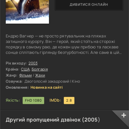
ДИВИТИСЯ ОНЛАЙН
Ендрю Вагнер — не просто рятувальник на пляжах
затишного курорту. Він — герой, який стоїть на сторожі
порядку в самому раю, де кожен шум прибою та ласкаве
сонце сплітають гірлянду безтурботності. Але саме в цій
райській гавані ховаються таємниці та небезпеки, готові
випробувати його на міцність. Води прибережних берегів
Рік виходу:
2003
таємничого курорту мають неймовірну привабливість, але
Країна:
США
,
Болгарія
приховують у собі небачені жахи. У надрах океану
Жанр:
Фільми
/
Жахи
ховається зловісна загроза у вигляді гігантських акул,
Озвучка:
Двоголосий закадровий | Кіно
готових завдати
Оновлення:
Новинка на сайті
Якість:
IMDb:
FHD 1080
2.8
Другий пропущений дзвінок (
2005
)