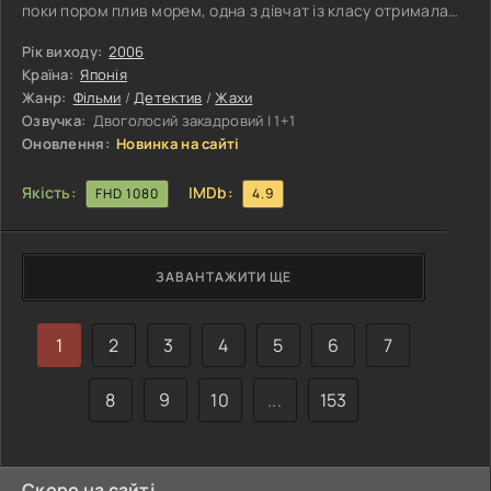
поки пором плив морем, одна з дівчат із класу отримала
дивний дзвінок від самої себе. На екрані телефону
з’явилася моторошна фотографія, зроблена завтра вдень,
Рік виходу:
2006
і незрозуміле текстове повідомлення з погрозою.
Країна:
Японія
Ситуація лише погіршилася, коли після прибуття на місце
Жанр:
Фільми
/
Детектив
/
Жахи
одна з учениць класу померла за жахливих обставин.
Озвучка:
Двоголосий закадровий | 1+1
Паніка почала
Оновлення:
Новинка на сайті
Якість:
IMDb:
FHD 1080
4.9
ЗАВАНТАЖИТИ ЩЕ
1
2
3
4
5
6
7
8
9
10
...
153
Скоро на сайті