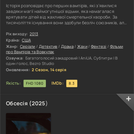
Історія розповідає про перших вампірів, які з’явилися
завдяки магії наймогутнішої відьми, яка намагалася
врятувати дітей від жахливої смертельної хвороби. За
тисячоліття існування вони здобули безліч союзників, але
в десятки разів більше ворогів. Проти них виступають не
тільки ті, кого вони прийняли в сім'ю, але й кровні родичі:
Рік виходу:
2013
батько хоче вбити сина, бо його мати приховала від
Країна:
США
чоловіка невинне дитя — бастарда від вурдалака, тому
Жанр:
Серіали
/
Детектив
/
Драма
/
Жахи
/
Фентезі
/
Фільми
його здібності відрізняють його від рідних братів і сестер. І
про Вампірів та Вовкулак
Озвучка:
Багатоголосий закадровий | AniUA, Субтитри | В
один голос, Bezro Studio
Оновлення:
2 Сезон, 14 серія
Якість:
IMDb:
FHD 1080
8.3
Обсесія (
2025
)