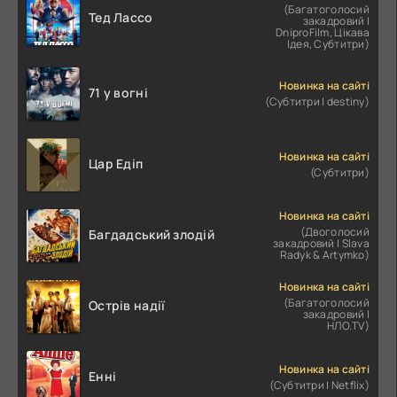
(Багатоголосий
Тед Лассо
закадровий |
DniproFilm, Цікава
Ідея, Субтитри)
Новинка на сайті
71 у вогні
(Субтитри | destiny)
Новинка на сайті
Цар Едіп
(Субтитри)
Новинка на сайті
(Двоголосий
Багдадський злодій
закадровий | Slava
Radyk & Artymko)
Новинка на сайті
(Багатоголосий
Острів надії
закадровий |
НЛО.TV)
Новинка на сайті
Енні
(Субтитри | Netflix)