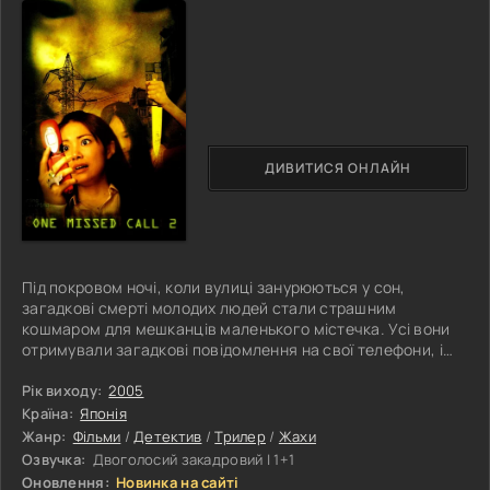
ДИВИТИСЯ ОНЛАЙН
Під покровом ночі, коли вулиці занурюються у сон,
загадкові смерті молодих людей стали страшним
кошмаром для мешканців маленького містечка. Усі вони
отримували загадкові повідомлення на свої телефони, і
після їх прослуховування фатальні слова лунали їхніми
власними голосами. Місцеві жителі були в жаху, а дівчина
Рік виходу:
2005
Юмі та її нещодавно знайомий колишній поліцейський
Країна:
Японія
Хіроші вирішили розгадати загадку смерті своїх
Жанр:
Фільми
/
Детектив
/
Трилер
/
Жахи
однолітків. З кожним новим днем розслідування ставало
Озвучка:
Двоголосий закадровий | 1+1
дедалі небезпечнішим і
Оновлення:
Новинка на сайті