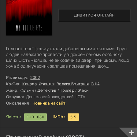
ДИВИТИСЯ ОНЛАЙН
Головні герої фільму стали добровільними в’язнями. Групі
людей належало провести у відокремленому особняку
цілих шість місяців, не виходячи за двері; при цьому, якщо
хоча б один учасник залишав помешкання, шоу
оголошувалося завершеним, і всі програвали. Призом був
мільйон доларів, але у персонажів, замкнених у будинку,
Рік виходу:
2002
були й інші цілі, які сприяли прийняттю такого дивного
Країна:
Канада
,
Франція
,
Велика Британія
,
США
рішення. Оточені десятками відеокамер, що транслювали
Жанр:
Фільми
/
Детектив
/
Трилер
/
Жахи
події в режимі онлайн для таємничих глядачів,
Озвучка:
Двоголосий закадровий | ICTV
фіксувалися будь-які
Оновлення:
Новинка на сайті
Якість:
IMDb:
FHD 1080
5.5