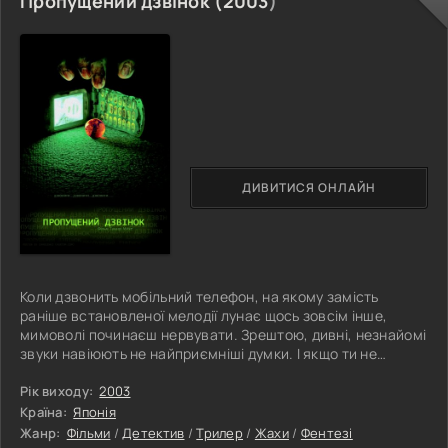
Пропущений дзвінок (
2003
)
ДИВИТИСЯ ОНЛАЙН
Коли дзвонить мобільний телефон, на якому замість
раніше встановленої мелодії лунає щось зовсім інше,
мимоволі починаєш нервувати. Зрештою, дивні, незнайомі
звуки навіюють не найприємніші думки. І якщо ти не
встигаєш підняти трубку, на екрані одразу з’являється
повідомлення про пропущений дзвінок. І тут з’ясовується,
Рік виходу:
2003
що дзвінок надійшов з вашого ж номера... Але як це
Країна:
Японія
взагалі можливо?! Щоправда, у всій цій історії
Жанр:
Фільми
/
Детектив
/
Трилер
/
Жахи
/
Фентезі