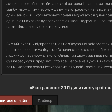
заявила про себе, вже била всілякі рекорди і здавалася єди
майбутньому. Тим часом, у фільмі «Екстрасенс» на глядача ч
одній заміській школі-інтернаті почали відбуватися дивні под
одне: в стінах закладу розвивається щось недружнє, щось та
варто тільки до цього доторкнутися.
Вчений-скептик відправляється на з'ясування всіх обставин,
вдається досягти успіху в своїх починаннях, аж до глибокого
людини до паранормального. Однак при цьому залишалися ві
був пересунутий предмет, і хто все шепоче на вухо? Лякаюча
потім, жорстка реальність проявиться у всій красі в найнес
«Екстрасенс»
2011
дивитися українс
ивитися онлайн
Трейлер