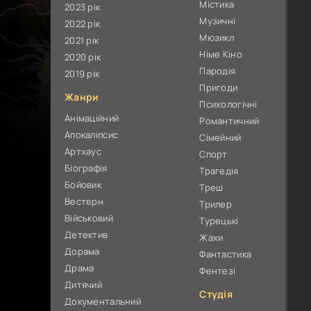
Містика
2023 рік
Музичні
2022 рік
Мюзикл
2021 рік
Німе Кіно
2020 рік
Пародія
2019 рік
Пригоди
Жанри
Психологічні
Анімаційний
Романтичний
Апокаліпсис
Сімейний
Артхаус
Спорт
Біографія
Трагедія
Бойовик
Треш
Вестерн
Трилер
Військовий
Турецькі
Детектив
Жахи
Дорама
Фантастика
Драма
Фентезі
Дитячий
Студія
Документальний