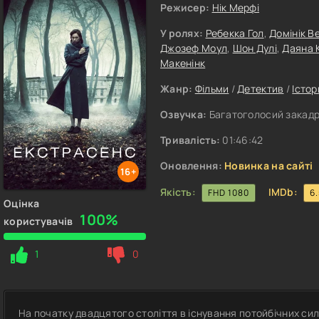
Режисер:
Нік Мерфі
У ролях:
Ребекка Гол
,
Домінік В
Джозеф Моул
,
Шон Дулі
,
Даяна 
Макенінк
Жанр:
Фільми
/
Детектив
/
Істо
Озвучка:
Багатоголосий закадр
Тривалість:
01:46:42
Оновлення:
Новинка на сайті
16+
Якість:
IMDb:
FHD 1080
6
Оцінка
100%
користувачів
1
0
На початку двадцятого століття в існування потойбічних сил 