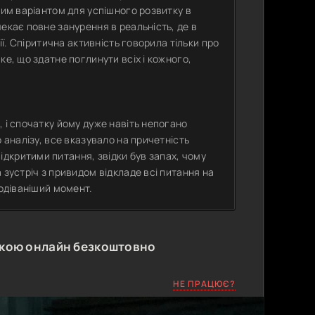
ним варіантом для успішного розвитку в
екає повне занурення в реальність, де в
ії. Спіритична активність говорила тільки про
ке, що здатне поглинути всіх і кожного,
 і спочатку йому дуже навіть непогано
 аналізу, все вказувало на причетність
дкритими питання, звідки був запах, чому
 зустріч з привидом відкладе всі питання на
подіваніший момент.
ькою онлайн безкоштовно
НЕ ПРАЦЮЄ?