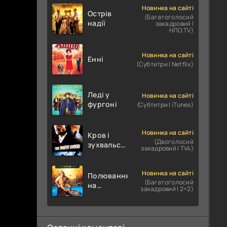
Новинка на сайті
Острів
(Багатоголосий
надії
закадровий |
НЛО.TV)
Новинка на сайті
Енні
(Субтитри | Netflix)
Леді у
Новинка на сайті
фургоні
(Субтитри | iTunes)
Новинка на сайті
Кров і
(Двоголосий
зухвальство
закадровий | TV4)
/ Родинне
пограбування
Новинка на сайті
Полювання
(Багатоголосий
на
закадровий | 2+2)
крокодилів:
Сутичка