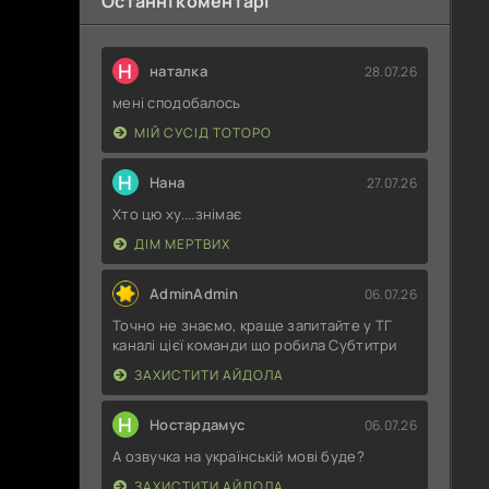
Останні коментарі
Н
наталка
28.07.26
мені сподобалось
МІЙ СУСІД ТОТОРО
Н
Нана
27.07.26
Хто цю ху....знімає
ДІМ МЕРТВИХ
AdminAdmin
06.07.26
Точно не знаємо, краще запитайте у ТГ
каналі цієї команди що робила Субтитри
ЗАХИСТИТИ АЙДОЛА
Н
Ностардамус
06.07.26
А озвучка на українській мові буде?
ЗАХИСТИТИ АЙДОЛА