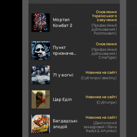
Оновлення
Українського
Мортал
озвучення
Комбат 2
(Професійний
дубльований |
Postmodern)
Оновлення
Пункт
(Професійний
призначення
дубльований |
CineType)
4
Новинка на сайті
71 у вогні
(Субтитри | destiny)
Новинка на сайті
Цар Едіп
(Субтитри)
Новинка на сайті
Багдадський
(Двоголосий
злодій
закадровий | Slava
Radyk & Artymko)