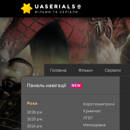
UASERIALS🍿
ФІЛЬМИ ТА СЕРІАЛИ
Головна
Фільми
Серіали
Панель навігації
Роки
Короткометржні
Кримінал
2026 рік
ЛГБТ
2025 рік
Мелодрама
2024 рік