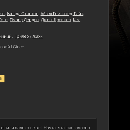
ест
,
Імелда Стонтон
,
Айзек Гемпстед-Райт
,
Кент
,
Річард Дерден
,
Джон Шрепнел
,
Кел
ричний
/
Трилер
/
Жахи
овий | Cine+
.5
вірили далеко не всі. Наука, яка так голосно