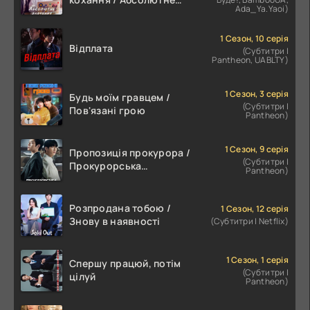
Ada_Ya.Yaoi)
значення романтики
1 Сезон, 10 серія
Відплата
(Субтитри |
Pantheon, UABLTY)
1 Сезон, 3 серія
Будь моїм гравцем /
(Субтитри |
Пов'язані грою
Pantheon)
1 Сезон, 9 серія
Пропозиція прокурора /
(Субтитри |
Прокурорська
Pantheon)
пропозиція
Розпродана тобою /
1 Сезон, 12 серія
Знову в наявності
(Субтитри | Netflix)
1 Сезон, 1 серія
Спершу працюй, потім
(Субтитри |
цілуй
Pantheon)