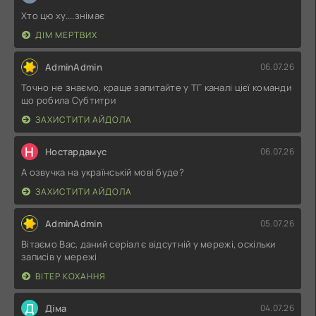
Хто цю ху....знімає
ДІМ МЕРТВИХ
AdminAdmin
06.07.26
Точно не знаємо, краще запитайте у ТГ каналі цієї команди
що робила Субтитри
ЗАХИСТИТИ АЙДОЛА
Н
Ностардамус
06.07.26
А озвучка на українській мові буде?
ЗАХИСТИТИ АЙДОЛА
AdminAdmin
05.07.26
Вітаємо Вас, даний серіал є відсутній у мережі, оскільки
записів у мережі
ВІТЕР КОХАННЯ
Д
Діма
04.07.26