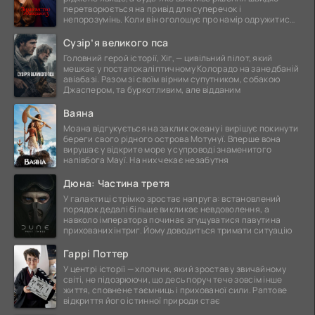
перетворюється на привід для суперечок і
непорозумінь. Коли він оголошує про намір одружитися,
це
Сузір’я великого пса
Головний герой історії, Хіг, — цивільний пілот, який
мешкає у постапокаліптичному Колорадо на занедбаній
авіабазі. Разом зі своїм вірним супутником, собакою
Джаспером, та буркотливим, але відданим
Ваяна
Моана відгукується на заклик океану і вирішує покинути
береги свого рідного острова Мотунуї. Вперше вона
вирушає у відкрите море у супроводі знаменитого
напівбога Мауї. На них чекає незабутня
Дюна: Частина третя
У галактиці стрімко зростає напруга: встановлений
порядок дедалі більше викликає невдоволення, а
навколо імператора починає згущуватися павутина
прихованих інтриг. Йому доводиться тримати ситуацію
Гаррі Поттер
У центрі історії — хлопчик, який зростав у звичайному
світі, не підозрюючи, що десь поруч тече зовсім інше
життя, сповнене таємниць і прихованої сили. Раптове
відкриття його істинної природи стає