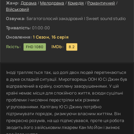
Жанр:
Дорама
/
Мелодрама
/
Комедія
/
Романтичний
/
Військовий
Озвучка:
Багатоголосий закадровий | Sweet sound studio
Тривалість:
01:00:00
Оновлення:
1 Сезон, 16 серія
Якість:
IMDb:
FHD 1080
8.2
Іноді трапляється так, що долі двох людей перетинаються
в дуже складній ситуації. Миротворець ООН Ю Сі Джин був
відправлений в країну, охоплену заворушеннями. У цій
країні немає місця для спокійного життя, всюди суцільні
проблеми і численні перестрілки між різними
угрупованнями. Капітану Ю Сі Джину потрібно
підтримувати порядок, ризикуючи власним життям. Він
прекрасно розумів, на що підписувався, проте ця робота
зводить його з військовим лікарем Кан Мо Йон і змінює