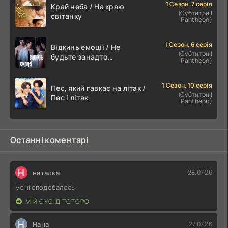
1 Сезон, 7 серія
Край неба / На краю
(Субтитри |
світанку
Pantheon)
1 Сезон, 6 серія
Відкинь емоції / Не
(Субтитри |
будьте занадто
Pantheon)
емоційними
1 Сезон, 10 серія
Пес, який гавкає на літак /
(Субтитри |
Пес і літак
Pantheon)
Останні коментарі
Н
наталка
28.07.26
мені сподобалось
МІЙ СУСІД ТОТОРО
Н
Нана
27.07.26