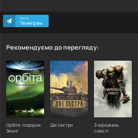
МИ В
Телеграм
Рекомендуємо до перегляду:
Орбіта: подорож
Дві сестри
З міркувань
Землі
совісті