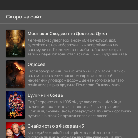
Скоро на сайті
Месники: Сходження Доктора Дума
Легендарні супергерої знову об'єднуються, щоб
зустрітися з найнебезпечнішим випробуванням у
своєму житті. Після численних битв, болючих втрат і
важких перемог вони стали сильнішими, мудрішими та
ще
Одіссея
Після завершення Троянської війни цар Ітаки Одіссей
разом із невеликим загоном вирушає в довгу й
небезпечну подорож додому, де на нього вже багато
років чекає вірна дружина Пенелопа. Та шлях, який
Вуличний боєць
Події переносять у 1993 рік, де двоє колишніх бійців
вуличних поєдинків, які давно розійшлися різними
шляхами, змушені знову повернутися до світу жорстоких
сутичок. Їх спокій порушує поява загадкової
Знайомство з Факерами 3
Молодий чоловік Генрі виріс у родині, де спокій —
рідкісне явище, а будь-яке важливе рішення швидко