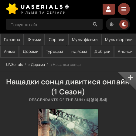
UASERIALS🍿
ФІЛЬМИ ТА СЕРІАЛИ
Головна
Фільми
Серіали
Мультфільми
Мультсеріали
Аніме
Дорами
Турецькі
Індійські
Добірки
Анонси
UASerials
»
Дорама
» Нащадки сонця
Нащадки сонця дивитися онлайн
(1 Сезон)
DESCENDANTS OF THE SUN / 태양의 후예