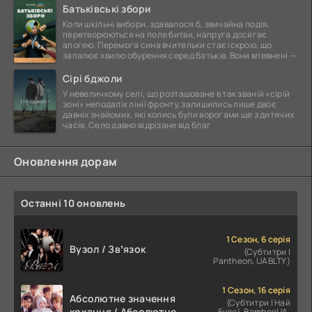
Батьківські збори
Коли шкільні вибори, здавалося б, звичайна подія,
перетворюються на поле битви, напруга досягає
апогею. Перемога сина вчительки стає іскрою, що
запалює хвилю обурення серед батьків. Вони впевнені —
Сірі бджоли
У невеличкому селі, що розташоване в так званій «сірій
зоні» неподалік лінії фронту, залишились лише двоє
давніх знайомих, які колись були ворогами ще з дитячих
часів. Село давно відрізане від благ
Оновлення дорам
Останні 10 оновлень
1 Сезон, 6 серія
Вузол / Звʼязок
(Субтитри |
Pantheon, UABLTY)
1 Сезон, 16 серія
Абсолютне значення
(Субтитри | Най
кохання / Абсолютне
Буде!, BambooUA,