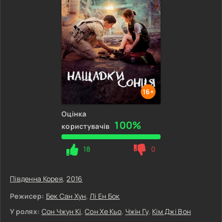
16+
Оцінка
100%
користувачів
18
0
Південна Корея
,
2016
Режисер:
Бек Сан Хун
,
Лі Ен Бок
У ролях:
Сон Чжун Кі
,
Сон Хе Кьо
,
Чжін Гу
,
Кім Джі Вон