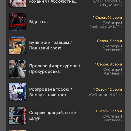
кохання / Абсолютне
Буде!, BambooUA,
Ada_Ya.Yaoi)
значення романтики
1 Сезон, 10 серія
Відплата
(Субтитри |
Pantheon, UABLTY)
1 Сезон, 3 серія
Будь моїм гравцем /
(Субтитри |
Пов'язані грою
Pantheon)
1 Сезон, 9 серія
Пропозиція прокурора /
(Субтитри |
Прокурорська
Pantheon)
пропозиція
Розпродана тобою /
1 Сезон, 12 серія
Знову в наявності
(Субтитри | Netflix)
1 Сезон, 1 серія
Спершу працюй, потім
(Субтитри |
цілуй
Pantheon)