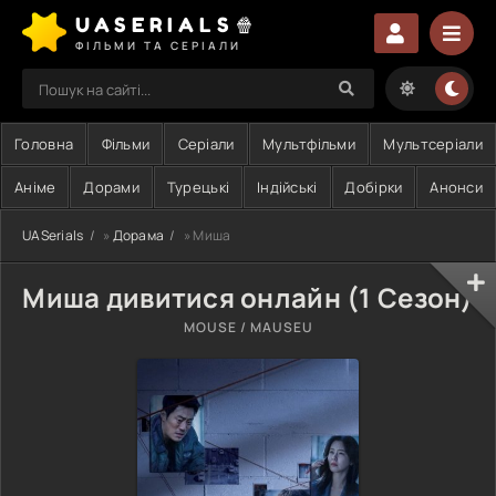
UASERIALS🍿
ФІЛЬМИ ТА СЕРІАЛИ
Головна
Фільми
Серіали
Мультфільми
Мультсеріали
Аніме
Дорами
Турецькі
Індійські
Добірки
Анонси
UASerials
»
Дорама
» Миша
Миша дивитися онлайн (1 Сезон)
MOUSE / MAUSEU