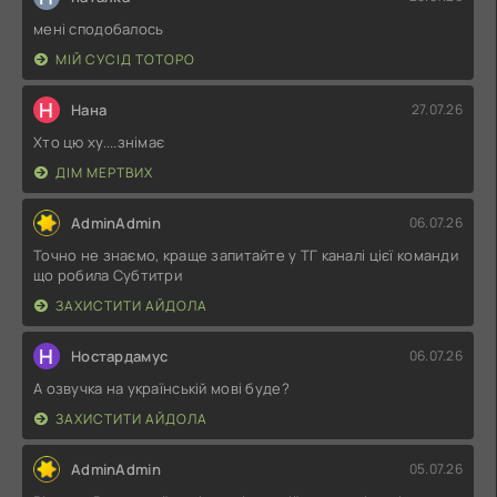
мені сподобалось
МІЙ СУСІД ТОТОРО
Н
Нана
27.07.26
Хто цю ху....знімає
ДІМ МЕРТВИХ
AdminAdmin
06.07.26
Точно не знаємо, краще запитайте у ТГ каналі цієї команди
що робила Субтитри
ЗАХИСТИТИ АЙДОЛА
Н
Ностардамус
06.07.26
А озвучка на українській мові буде?
ЗАХИСТИТИ АЙДОЛА
AdminAdmin
05.07.26