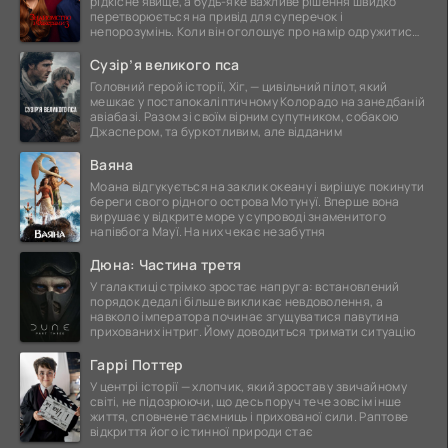
рідкісне явище, а будь-яке важливе рішення швидко
перетворюється на привід для суперечок і
непорозумінь. Коли він оголошує про намір одружитися,
це
Сузір’я великого пса
Головний герой історії, Хіг, — цивільний пілот, який
мешкає у постапокаліптичному Колорадо на занедбаній
авіабазі. Разом зі своїм вірним супутником, собакою
Джаспером, та буркотливим, але відданим
Ваяна
Моана відгукується на заклик океану і вирішує покинути
береги свого рідного острова Мотунуї. Вперше вона
вирушає у відкрите море у супроводі знаменитого
напівбога Мауї. На них чекає незабутня
Дюна: Частина третя
У галактиці стрімко зростає напруга: встановлений
порядок дедалі більше викликає невдоволення, а
навколо імператора починає згущуватися павутина
прихованих інтриг. Йому доводиться тримати ситуацію
Гаррі Поттер
У центрі історії — хлопчик, який зростав у звичайному
світі, не підозрюючи, що десь поруч тече зовсім інше
життя, сповнене таємниць і прихованої сили. Раптове
відкриття його істинної природи стає