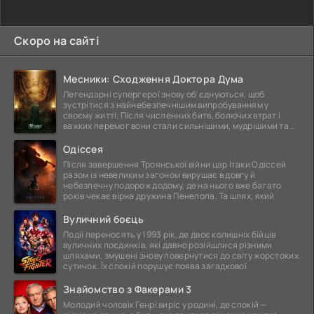
Скоро на сайті
Месники: Сходження Доктора Дума
Легендарні супергерої знову об'єднуються, щоб
зустрітися з найнебезпечнішим випробуванням у
своєму житті. Після численних битв, болючих втрат і
важких перемог вони стали сильнішими, мудрішими та
ще
Одіссея
Після завершення Троянської війни цар Ітаки Одіссей
разом із невеликим загоном вирушає в довгу й
небезпечну подорож додому, де на нього вже багато
років чекає вірна дружина Пенелопа. Та шлях, який
Вуличний боєць
Події переносять у 1993 рік, де двоє колишніх бійців
вуличних поєдинків, які давно розійшлися різними
шляхами, змушені знову повернутися до світу жорстоких
сутичок. Їх спокій порушує поява загадкової
Знайомство з Факерами 3
Молодий чоловік Генрі виріс у родині, де спокій —