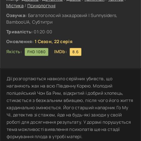
Містика
/
Психологічні
Озвучка:
Багатоголосий закадровий | Sunnysiders,
BambooUA, Субтитри
Тривалість:
01:20:00
Оновлення:
1 Сезон, 22 серія
Якість:
IMDb:
FHD 1080
8.6
Дії розгортаються навколо серійних убивств, що
наганяють жах на всю Південну Корею. Молодий
поліцейський Чон Ба Рим, відкритий і добрий хлопець,
стикається з безжальним вбивцею, після чого його життя
кардинально змінюється. Його старший напарник Го Му
Чі, детектив зі стажем, йде на будь-які заходи у своїй
роботі для досягнення результату. У дорамі порушується
тема можливості виявлення психопатів ще на стадії
формування плода в утробі матері.