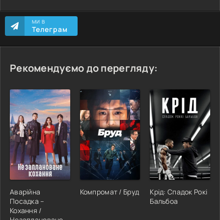
МИ В
Телеграм
Рекомендуємо до перегляду:
Аварійна
Компромат / Бруд
Крід: Спадок Рокі
Посадка –
Бальбоа
Кохання /
Незаплановане