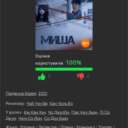
16+
Оцінка
100%
користувачів
7
0
Південна Корея
,
2021
Режисер:
Чой Чун Бе
,
Кан Чоль Ву
У ролях:
Кім Кан Хун
,
Чо Дже Юн
,
Пак Чжу Хьон
,
Лі Со
Джун
,
Чжін Со Йон
,
Со Дон Хьон
Жанр:
Дорама
/
Детектив
/
Драма
/
Кримінал
/
Трилер
/