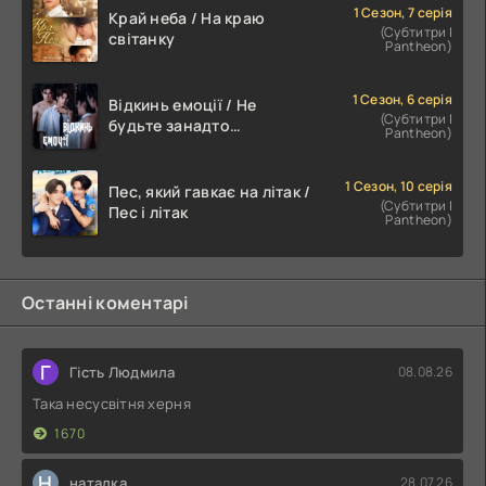
1 Сезон, 7 серія
Край неба / На краю
(Субтитри |
світанку
Pantheon)
1 Сезон, 6 серія
Відкинь емоції / Не
(Субтитри |
будьте занадто
Pantheon)
емоційними
1 Сезон, 10 серія
Пес, який гавкає на літак /
(Субтитри |
Пес і літак
Pantheon)
Останні коментарі
Г
Гість Людмила
08.08.26
Така несусвітня херня
1670
Н
наталка
28.07.26