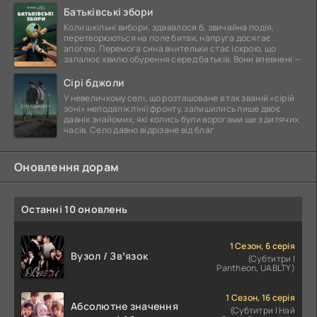
Батьківські збори
Коли шкільні вибори, здавалося б, звичайна подія,
перетворюються на поле битви, напруга досягає
апогею. Перемога сина вчительки стає іскрою, що
запалює хвилю обурення серед батьків. Вони впевнені —
Сірі бджоли
У невеличкому селі, що розташоване в так званій «сірій
зоні» неподалік лінії фронту, залишились лише двоє
давніх знайомих, які колись були ворогами ще з дитячих
часів. Село давно відрізане від благ
Оновлення дорам
Останні 10 оновлень
1 Сезон, 6 серія
Вузол / Звʼязок
(Субтитри |
Pantheon, UABLTY)
1 Сезон, 16 серія
Абсолютне значення
(Субтитри | Най