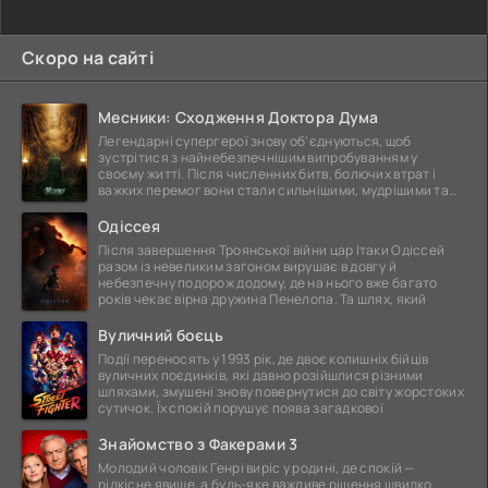
Скоро на сайті
Месники: Сходження Доктора Дума
Легендарні супергерої знову об'єднуються, щоб
зустрітися з найнебезпечнішим випробуванням у
своєму житті. Після численних битв, болючих втрат і
важких перемог вони стали сильнішими, мудрішими та
ще
Одіссея
Після завершення Троянської війни цар Ітаки Одіссей
разом із невеликим загоном вирушає в довгу й
небезпечну подорож додому, де на нього вже багато
років чекає вірна дружина Пенелопа. Та шлях, який
Вуличний боєць
Події переносять у 1993 рік, де двоє колишніх бійців
вуличних поєдинків, які давно розійшлися різними
шляхами, змушені знову повернутися до світу жорстоких
сутичок. Їх спокій порушує поява загадкової
Знайомство з Факерами 3
Молодий чоловік Генрі виріс у родині, де спокій —
рідкісне явище, а будь-яке важливе рішення швидко