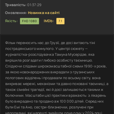
Тривалість:
01:37:29
Оновлення:
Новинка на сайті
Якість:
IMDb:
FHD 1080
7.1
Фільм переносить нас до Грузії, де досі витають тіні
пострадянського минулого. У центрі сюжету —
журналістка-розслідувачка Тамуна Мусерідзе, яка
вирішила розгадати глибоко особисту таємницю.
Слідуючи слідами широкомасштабної схеми 1990-х років,
за якою новонароджених викрадали з грузинських
пологових відділень і продавали по всьому світу, вона
викриває мережі, механізми та давно поховані таємниці, а
також сімейні трагедії, які й досі залишаються такими ж
болючими. Масштаби цієї практики вражають: з лікарень
було викрадено та продано аж 100 000 дітей. Серед них
були Емі та Ано, сестри-близнючки, розлучені при
народженні, які нарешті знайшли одна одну у 2024 році