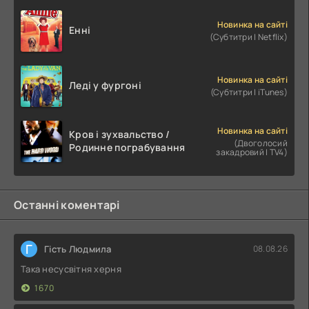
Новинка на сайті
Енні
(Субтитри | Netflix)
Новинка на сайті
Леді у фургоні
(Субтитри | iTunes)
Новинка на сайті
Кров і зухвальство /
(Двоголосий
Родинне пограбування
закадровий | TV4)
Останні коментарі
Г
Гість Людмила
08.08.26
Така несусвітня херня
1670