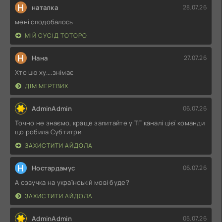
Н
наталка
28.07.26
мені сподобалось
МІЙ СУСІД ТОТОРО
Н
Нана
27.07.26
Хто цю ху....знімає
ДІМ МЕРТВИХ
AdminAdmin
06.07.26
Точно не знаємо, краще запитайте у ТГ каналі цієї команди
що робила Субтитри
ЗАХИСТИТИ АЙДОЛА
Н
Ностардамус
06.07.26
А озвучка на українській мові буде?
ЗАХИСТИТИ АЙДОЛА
AdminAdmin
05.07.26