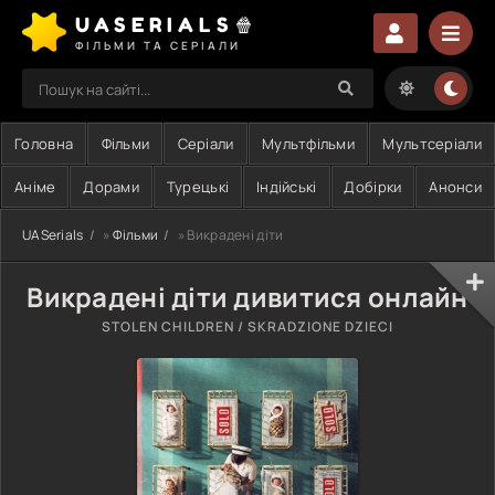
UASERIALS🍿
ФІЛЬМИ ТА СЕРІАЛИ
Головна
Фільми
Серіали
Мультфільми
Мультсеріали
Аніме
Дорами
Турецькі
Індійські
Добірки
Анонси
UASerials
»
Фільми
» Викрадені діти
Викрадені діти дивитися онлайн
STOLEN CHILDREN / SKRADZIONE DZIECI