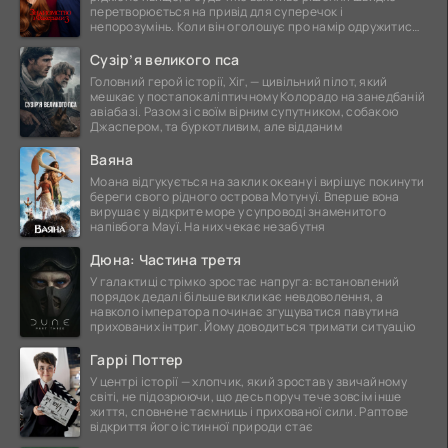
перетворюється на привід для суперечок і
непорозумінь. Коли він оголошує про намір одружитися,
це
Сузір’я великого пса
Головний герой історії, Хіг, — цивільний пілот, який
мешкає у постапокаліптичному Колорадо на занедбаній
авіабазі. Разом зі своїм вірним супутником, собакою
Джаспером, та буркотливим, але відданим
Ваяна
Моана відгукується на заклик океану і вирішує покинути
береги свого рідного острова Мотунуї. Вперше вона
вирушає у відкрите море у супроводі знаменитого
напівбога Мауї. На них чекає незабутня
Дюна: Частина третя
У галактиці стрімко зростає напруга: встановлений
порядок дедалі більше викликає невдоволення, а
навколо імператора починає згущуватися павутина
прихованих інтриг. Йому доводиться тримати ситуацію
Гаррі Поттер
У центрі історії — хлопчик, який зростав у звичайному
світі, не підозрюючи, що десь поруч тече зовсім інше
життя, сповнене таємниць і прихованої сили. Раптове
відкриття його істинної природи стає