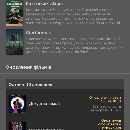
Батьківські збори
Коли шкільні вибори, здавалося б, звичайна подія,
перетворюються на поле битви, напруга досягає
апогею. Перемога сина вчительки стає іскрою, що
запалює хвилю обурення серед батьків. Вони впевнені —
Сірі бджоли
У невеличкому селі, що розташоване в так званій «сірій
зоні» неподалік лінії фронту, залишились лише двоє
давніх знайомих, які колись були ворогами ще з дитячих
часів. Село давно відрізане від благ
Оновлення фільмів
Останні 10 оновлень
Оновлено якість з
480 на 1080
Дім двох сімей
(Багатоголосий
закадровий | ТВ-І)
Оновлення
Українського
озвучення