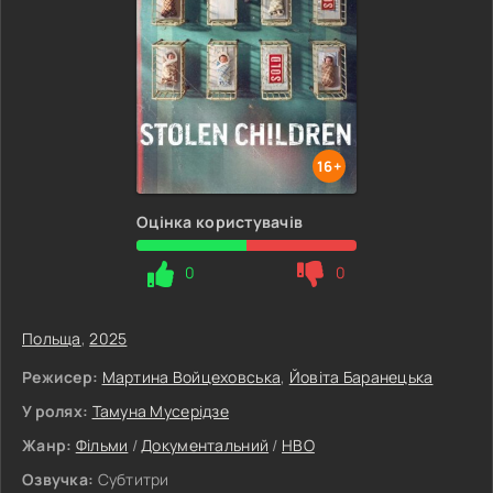
16+
Оцінка користувачів
0
0
Польща
,
2025
Режисер:
Мартина Войцеховська
,
Йовіта Баранецька
У ролях:
Тамуна Мусерідзе
Жанр:
Фільми
/
Документальний
/
HBO
Озвучка:
Субтитри