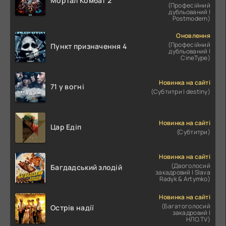
Мортал Комбат 2
(Професійний
дубльований |
Postmodern)
Оновлення
(Професійний
Пункт призначення 4
дубльований |
CineType)
Новинка на сайті
71 у вогні
(Субтитри | destiny)
Новинка на сайті
Цар Едіп
(Субтитри)
Новинка на сайті
(Двоголосий
Багдадський злодій
закадровий | Slava
Radyk & Artymko)
Новинка на сайті
(Багатоголосий
Острів надії
закадровий |
НЛО.TV)