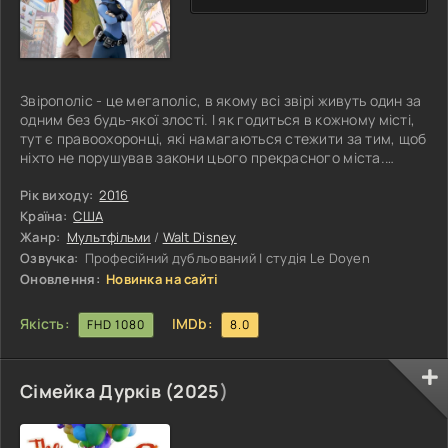
Звірополіс - це мегаполіс, в якому всі звірі живуть один за
одним без будь-якої злості. І як годиться в кожному місті,
тут є правоохоронці, які намагаються стежити за тим, щоб
ніхто не порушував закони цього прекрасного міста.
Тепер же в рядах тих, хто буде стежити за порядком,
з'явився новобранець, маленька зайчиха, яку звуть Джуді
Рік виходу:
2016
Хоппс. З першого дня на посаді офіцера поліції вона
Країна:
США
розуміє, наскільки їй буде складно чогось досягти в цьому
Жанр:
Мультфільми
/
Walt Disney
напрямку. Адже вона маленька, і ніхто не сприймає її
Озвучка:
Професійний дубльований | студія Le Doyen
Оновлення:
Новинка на сайті
Якість:
IMDb:
FHD 1080
8.0
Сімейка Дурків (
2025
)