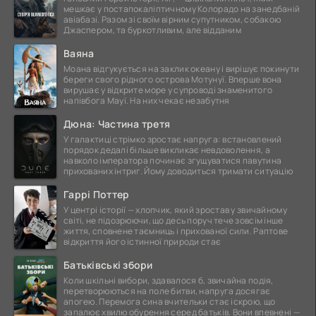
мешкає у постапокаліптичному Колорадо на занедбаній
авіабазі. Разом зі своїм вірним супутником, собакою
Джаспером, та буркотливим, але відданим
Ваяна
Моана відгукується на заклик океану і вирішує покинути
береги свого рідного острова Мотунуї. Вперше вона
вирушає у відкрите море у супроводі знаменитого
напівбога Мауї. На них чекає незабутня
Дюна: Частина третя
У галактиці стрімко зростає напруга: встановлений
порядок дедалі більше викликає невдоволення, а
навколо імператора починає згущуватися павутина
прихованих інтриг. Йому доводиться тримати ситуацію
Гаррі Поттер
У центрі історії — хлопчик, який зростав у звичайному
світі, не підозрюючи, що десь поруч тече зовсім інше
життя, сповнене таємниць і прихованої сили. Раптове
відкриття його істинної природи стає
Батьківські збори
Коли шкільні вибори, здавалося б, звичайна подія,
перетворюються на поле битви, напруга досягає
апогею. Перемога сина вчительки стає іскрою, що
запалює хвилю обурення серед батьків. Вони впевнені —