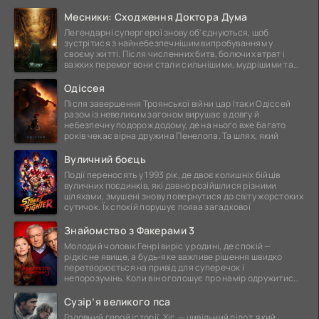
Месники: Сходження Доктора Дума
Легендарні супергерої знову об'єднуються, щоб
зустрітися з найнебезпечнішим випробуванням у
своєму житті. Після численних битв, болючих втрат і
важких перемог вони стали сильнішими, мудрішими та
ще
Одіссея
Після завершення Троянської війни цар Ітаки Одіссей
разом із невеликим загоном вирушає в довгу й
небезпечну подорож додому, де на нього вже багато
років чекає вірна дружина Пенелопа. Та шлях, який
Вуличний боєць
Події переносять у 1993 рік, де двоє колишніх бійців
вуличних поєдинків, які давно розійшлися різними
шляхами, змушені знову повернутися до світу жорстоких
сутичок. Їх спокій порушує поява загадкової
Знайомство з Факерами 3
Молодий чоловік Генрі виріс у родині, де спокій —
рідкісне явище, а будь-яке важливе рішення швидко
перетворюється на привід для суперечок і
непорозумінь. Коли він оголошує про намір одружитися,
це
Сузір’я великого пса
Головний герой історії, Хіг, — цивільний пілот, який