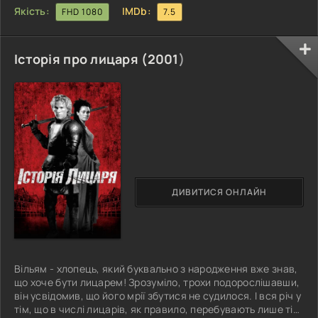
Якість:
IMDb:
FHD 1080
7.5
Історія про лицаря (
2001
)
ДИВИТИСЯ ОНЛАЙН
Вільям - хлопець, який буквально з народження вже знав,
що хоче бути лицарем! Зрозуміло, трохи подорослішавши,
він усвідомив, що його мрії збутися не судилося. І вся річ у
тім, що в числі лицарів, як правило, перебувають лише ті