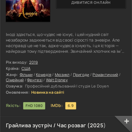
ДИВИТИСЯ ОНЛАЙН
Іноді здається, що чудес не існує, і цей нудний світ
незабаром задихнеться від своєї сірості та зневіри. Але
насправді це не так, адже чудеса існують, і ця історія —
найкраще тому підтвердження. Звичайний хлопчик на ім’я
Алладін намагається вижити на небезпечних і
непередбачуваних вулицях Багдада. Герой від природи
Рік виходу:
2019
наділений такими якостями, як кмітливість і спритність,
Країна:
США
які допомагають йому виживати в непрості часи. Хлопець
Жанр:
Фільми
/
Комедія
/
Мюзикл
/
Пригоди
/
Романтичний
/
має свої погляди на життя, але навіть не уявляє, наскільки
Сімейний
/
Фентезі
/
Walt Disney
дивовижним
Озвучка:
Професійний дубльований | студія Le Doyen
Оновлення:
Новинка на сайті
Якість:
IMDb:
FHD 1080
6.9
Грайлива зустріч / Час розваг (
2025
)