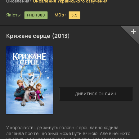
Оновлення:
Оновлення Українського озвучення
Якість:
IMDb:
FHD 1080
5.5
Крижане серце (
2013
)
ДИВИТИСЯ ОНЛАЙН
У королівстві, де живуть головні герої, давно ходила
легенда про те, що зима може бути вічною. Але в неї ніхто