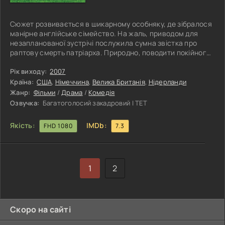
Сюжет розвивається в шикарному особняку, де зібралося
манірне англійське сімейство. На жаль, приводом для
незапланованої зустрічі послужила сумна звістка про
раптову смерть патріарха. Природно, поводити покійного
в останню путь прибули всі його численні родичі, які
негайно з'їхалися, щоб оплакати старого, поховати його і
Рік виходу:
2007
жити далі. Здавалося б, що може статися на звичайній
Країна:
США
,
Німеччина
,
Велика Британія
,
Нідерланди
панахиді? Однак плутанина почалася одразу ж, щойно в
Жанр:
Фільми
/
Драма
/
Комедія
будинок привезли тіло померлого діда. Як з'ясувалося,
Озвучка:
Багатоголосий закадровий | ТЕТ
сталася помилка,
Якість:
IMDb:
FHD 1080
7.3
1
2
Скоро на сайті