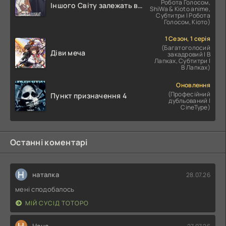
Робота Голосом,
Іншого Світу залежать від
ShiWa & Kioto anime,
Корпоративного Раба
Субтитри | Робота
Голосом, Кіото)
1 Сезон, 1 серія
(Багатоголосий
Діви меча
закадровий | В
Лапках, Субтитри |
В Лапках)
Оновлення
(Професійний
Пункт призначення 4
дубльований |
CineType)
Останні коментарі
Н
наталка
28.07.26
мені сподобалось
МІЙ СУСІД ТОТОРО