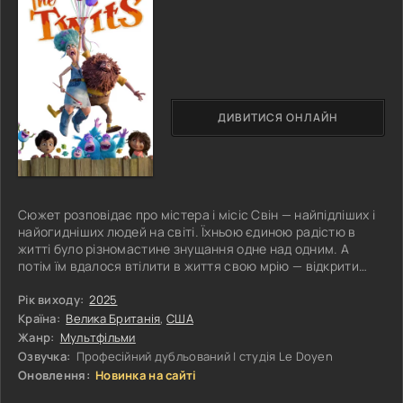
ДИВИТИСЯ ОНЛАЙН
Сюжет розповідає про містера і місіс Свін — найпідліших і
найогидніших людей на світі. Їхньою єдиною радістю в
житті було різномастине знущання одне над одним. А
потім їм вдалося втілити в життя свою мрію — відкрити
найбезглуздіший парк розваг в історії парків розваг.
Бачачи, що підприємство Свінів загрожує знищити ціле
Рік виходу:
2025
місто, на хитру операцію з порятунку вирушають дві
Країна:
Велика Британія
,
США
відважні сироти і сімейство чарівних мавп.
Жанр:
Мультфільми
Озвучка:
Професійний дубльований | студія Le Doyen
Оновлення:
Новинка на сайті