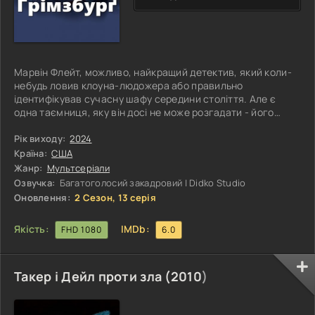
Марвін Флейт, можливо, найкращий детектив, який коли-
небудь ловив клоуна-людожера або правильно
ідентифікував сучасну шафу середини століття. Але є
одна таємниця, яку він досі не може розгадати - його
сім'я. Тепер, коли він повернувся до Ґрімсбурґа, міста, де
у кожного є таємниця або й три, Флейт візьметься за будь-
Рік виходу:
2024
яку зачіпку, щоб спокутувати провину перед колишньою
Країна:
США
дружиною, яку він ніколи не переставав кохати, навіть
Жанр:
Мультсеріали
якщо це означатиме спілкування з сином, з яким він так і
Озвучка:
Багатоголосий закадровий | Didko Studio
не спромігся
Оновлення:
2 Сезон, 13 серія
Якість:
IMDb:
FHD 1080
6.0
Такер і Дейл проти зла (
2010
)