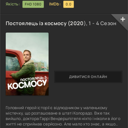
Якість:
IMDb:
FHD 1080
0.0
Постоялець із космосу (
2020
), 1 - 4 Сезон
ДИВИТИСЯ ОНЛАЙН
Головний герой історії є відлюдником у маленькому
містечку, що розташоване в штаті Колорадо. Вже так
вийшло, доктора Гаррі Вендершпігеля ніхто і ніколи в його
житті не сприймав серйозно. Але мало хто знає, а якщо