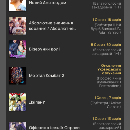
Новий Амстердам
(Багатоголосий
закадровий | 1+1)
1 Сезон, 16 серія
Абсолютне значення
(Субтитри | Най
кохання / Абсолютне
Буде!, BambooUA,
Ada_Ya.Yaoi)
значення романтики
5 Сезон, 60 серія
Візерунки долі
(Багатоголосий
закадровий | 1+1)
Оновлення
Українського
озвучення
Мортал Комбат 2
(Професійний
дубльований |
Postmodern)
1 Сезон, 7 серія
Дзіпанґ
(Субтитри | Anime
Classic)
1 Сезон, 13 серія
(Багатоголосий
Офісник в ісекаї: Справи
закадровий |