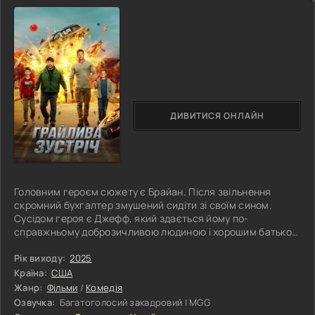
ДИВИТИСЯ ОНЛАЙН
Головним героєм сюжету є Брайан. Після звільнення
скромний бухгалтер змушений сидіти зі своїм сином.
Сусідом героя є Джефф, який здається йому по-
справжньому доброзичливою людиною і хорошим батьком
сімейства. Одного разу сусід запрошує його провести
вихідний, разом влаштувати імпровізовану вилазку з
Рік виходу:
2025
дітьми. Все починається добре. Прогулянка в парку,
Країна:
США
розмови, дитячий сміх. Але цей день обертається
Жанр:
Фільми
/
Комедія
справжнім хаосом. Спокою настає кінець, коли їх
Озвучка:
Багатоголосий закадровий | MGG
атакують невідомі люди, озброєні до зубів. Брайан