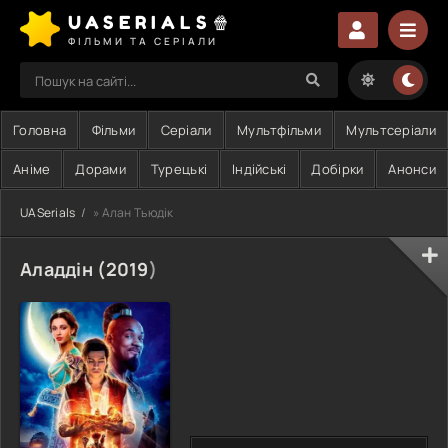
UASERIALS🍿
ФІЛЬМИ ТА СЕРІАЛИ
Головна
Фільми
Серіали
Мультфільми
Мультсеріали
Аніме
Дорами
Турецькі
Індійські
Добірки
Анонси
UASerials
» Алан Тьюдік
Аладдін (
2019
)