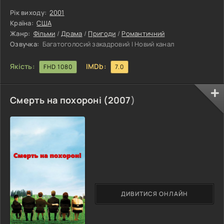
люди, які належать до шляхетних родин. На превеликий
жаль, він був простолюдином. І таким хлопцям, як Вільям,
Рік виходу:
2001
навіть у турнірах брати участь можливості не
Країна:
США
знаходилося. І, зрозуміло, про увагу з боку дівчат теж
Жанр:
Фільми
/
Драма
/
Пригоди
/
Романтичний
мріяти не доводилося. Загалом упродовж довгого часу
Озвучка:
Багатоголосий закадровий | Новий канал
головний
Якість:
IMDb:
FHD 1080
7.0
Смерть на похороні (
2007
)
ДИВИТИСЯ ОНЛАЙН