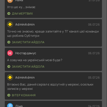
Н
Нана
27.07.26
Хто цю ху....знімає
ДІМ МЕРТВИХ
AdminAdmin
06.07.26
Точно не знаємо, краще запитайте у ТГ каналі цієї команди
що робила Субтитри
ЗАХИСТИТИ АЙДОЛА
Н
Ностардамус
06.07.26
А озвучка на українській мові буде?
ЗАХИСТИТИ АЙДОЛА
AdminAdmin
05.07.26
Вітаємо Вас, даний серіал є відсутній у мережі, оскільки
записів у мережі
ВІТЕР КОХАННЯ
Д
Діма
04.07.26