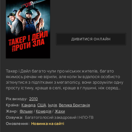
ДИВИТИСЯ ОНЛАЙН
Такер і Дейл багато чули про міських жителів, багато
якимось речам не вірили, але коли їм вдалося особисто
зіткнутися з підлітками з мегаполісу, вони зрозуміли одну
просту істину, краще в селі, краще в глушині, ніж серед
цих беззаконнях. Історія починається з того, як група
молодих хлопців і дівчат вирішили вирушити в тихе місце,
Рік виходу:
2010
туди, де вони змогли б виконати всі свої бажання, змогли
Країна:
Канада
,
США
,
Індія
,
Велика Британія
б напитися, та відірватися на повну котушку. Недалеко до
Жанр:
Фільми
/
Комедія
/
Жахи
призначеного місця герої зустрічаються з двома
Озвучка:
Багатоголосий закадровий | НЛО-ТВ
Оновлення:
Новинка на сайті