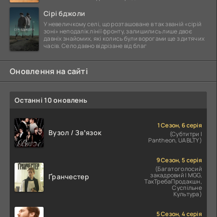
Сірі бджоли
У невеличкому селі, що розташоване в так званій «сірій
зоні» неподалік лінії фронту, залишились лише двоє
давніх знайомих, які колись були ворогами ще з дитячих
часів. Село давно відрізане від благ
Оновлення на сайті
Останні 10 оновлень
1 Сезон, 6 серія
Вузол / Звʼязок
(Субтитри |
Pantheon, UABLTY)
9 Сезон, 5 серія
(Багатоголосий
закадровий | MGG,
Ґранчестер
ТакТребаПродакшн,
Суспільне
Культура)
5 Сезон, 4 серія