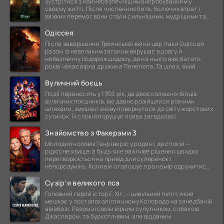
зустрітися з найнебезпечнішим випробуванням у
своєму житті. Після численних битв, болючих втрат і
важких перемог вони стали сильнішими, мудрішими та
ще
Одіссея
Після завершення Троянської війни цар Ітаки Одіссей
разом із невеликим загоном вирушає в довгу й
небезпечну подорож додому, де на нього вже багато
років чекає вірна дружина Пенелопа. Та шлях, який
Вуличний боєць
Події переносять у 1993 рік, де двоє колишніх бійців
вуличних поєдинків, які давно розійшлися різними
шляхами, змушені знову повернутися до світу жорстоких
сутичок. Їх спокій порушує поява загадкової
Знайомство з Факерами 3
Молодий чоловік Генрі виріс у родині, де спокій —
рідкісне явище, а будь-яке важливе рішення швидко
перетворюється на привід для суперечок і
непорозумінь. Коли він оголошує про намір одружитися,
це
Сузір’я великого пса
Головний герой історії, Хіг, — цивільний пілот, який
мешкає у постапокаліптичному Колорадо на занедбаній
авіабазі. Разом зі своїм вірним супутником, собакою
Джаспером, та буркотливим, але відданим