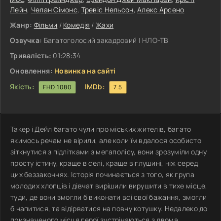
Лейн
,
Челан Сімонс
,
Тревіс Нельсон
,
Алекс Арсено
Жанр:
Фільми
/
Комедія
/
Жахи
Озвучка:
Багатоголосий закадровий | НЛО-ТВ
Тривалість:
01:28:34
Оновлення:
Новинка на сайті
Якість:
IMDb:
FHD 1080
7.5
Такер і Дейл багато чули про міських жителів, багато
якимось речам не вірили, але коли їм вдалося особисто
зіткнутися з підлітками з мегаполісу, вони зрозуміли одну
просту істину, краще в селі, краще в глушині, ніж серед
цих беззаконнях. Історія починається з того, як група
молодих хлопців і дівчат вирішили вирушити в тихе місце,
туди, де вони змогли б виконати всі свої бажання, змогли
б напитися, та відірватися на повну котушку. Недалеко до
призначеного місця герої зустрічаються з двома