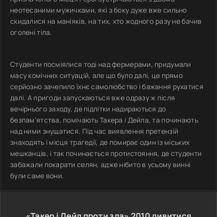
неотесаними мужичками, які з боку дуже вже сильно
скидалися на маніяків, на тих, хто жодного разу не бачив
оголені тіла.
Студенти посміялися тоді над фермерами, придумали
масу комічних ситуацій, але що було далі, це прямо
серйозно зачепило їхнє самолюбство і бажання рухатися
далі. А пригоди запускаються вже одразу ж після
вечірнього заходу, де підлітки надираються до
безпам'ятства, помічають Такера і Дейла, та починають
над ними знущатися. Під час виявлення претензій
знаходять і місця трагедії, де помирає один із міських
мешканців, і так починається протистояння, де студенти
забажали покарати селян, адже нібито в усьому винні
були саме вони.
«Такер і Дейл проти зла»
2010
дивитися