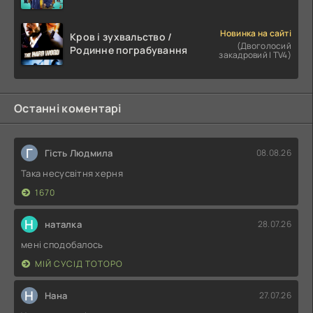
Новинка на сайті
Кров і зухвальство /
(Двоголосий
Родинне пограбування
закадровий | TV4)
Останні коментарі
Г
Гість Людмила
08.08.26
Така несусвітня херня
1670
Н
наталка
28.07.26
мені сподобалось
МІЙ СУСІД ТОТОРО
Н
Нана
27.07.26