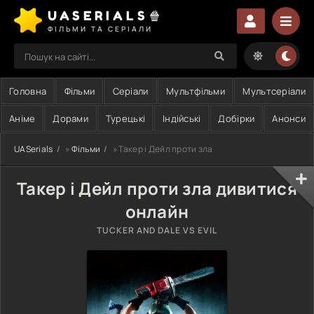
UASERIALS🍿
ФІЛЬМИ ТА СЕРІАЛИ
Головна
Фільми
Серіали
Мультфільми
Мультсеріали
Аніме
Дорами
Турецькі
Індійські
Добірки
Анонси
UASerials
»
Фільми
» Такер і Дейл проти зла
Такер і Дейл проти зла дивитися
онлайн
TUCKER AND DALE VS EVIL