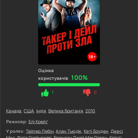
18+
Оцінка
100%
користувачів
1
0
Канада
,
США
,
Індія
,
Велика Британія
,
2010
Режисер:
Елі Крейґ
У ролях:
Тайлер Лебін
,
Алан Тьюдік
,
Кеті Боуден
,
Джесі
Мос
,
Філіп Грейнджер
,
Брендон Джей МакЛарен
,
Крісті