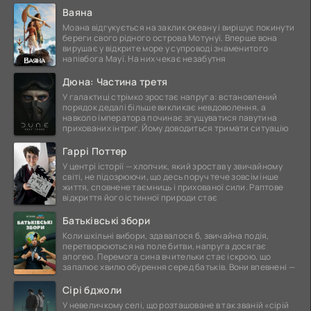
Ваяна
Моана відгукується на заклик океану і вирішує покинути
береги свого рідного острова Мотунуї. Вперше вона
вирушає у відкрите море у супроводі знаменитого
напівбога Мауї. На них чекає незабутня
Дюна: Частина третя
У галактиці стрімко зростає напруга: встановлений
порядок дедалі більше викликає невдоволення, а
навколо імператора починає згущуватися павутина
прихованих інтриг. Йому доводиться тримати ситуацію
Гаррі Поттер
У центрі історії — хлопчик, який зростав у звичайному
світі, не підозрюючи, що десь поруч тече зовсім інше
життя, сповнене таємниць і прихованої сили. Раптове
відкриття його істинної природи стає
Батьківські збори
Коли шкільні вибори, здавалося б, звичайна подія,
перетворюються на поле битви, напруга досягає
апогею. Перемога сина вчительки стає іскрою, що
запалює хвилю обурення серед батьків. Вони впевнені —
Сірі бджоли
У невеличкому селі, що розташоване в так званій «сірій