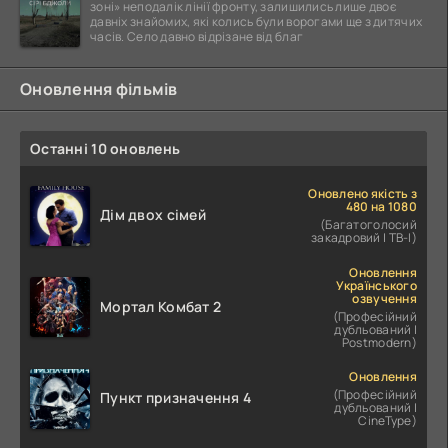
зоні» неподалік лінії фронту, залишились лише двоє
давніх знайомих, які колись були ворогами ще з дитячих
часів. Село давно відрізане від благ
Оновлення фільмів
Останні 10 оновлень
Оновлено якість з
480 на 1080
Дім двох сімей
(Багатоголосий
закадровий | ТВ-І)
Оновлення
Українського
озвучення
Мортал Комбат 2
(Професійний
дубльований |
Postmodern)
Оновлення
(Професійний
Пункт призначення 4
дубльований |
CineType)