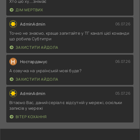
Хто цю ху....знімає
ДІМ МЕРТВИХ
AdminAdmin
06.07.26
Точно не знаємо, краще запитайте у ТГ каналі цієї команди
що робила Субтитри
ЗАХИСТИТИ АЙДОЛА
Н
Ностардамус
06.07.26
А озвучка на українській мові буде?
ЗАХИСТИТИ АЙДОЛА
AdminAdmin
05.07.26
Вітаємо Вас, даний серіал є відсутній у мережі, оскільки
записів у мережі
ВІТЕР КОХАННЯ