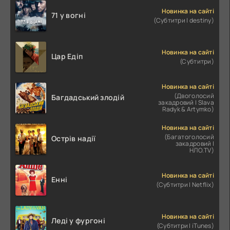
Новинка на сайті
71 у вогні
(Субтитри | destiny)
Новинка на сайті
Цар Едіп
(Субтитри)
Новинка на сайті
(Двоголосий
Багдадський злодій
закадровий | Slava
Radyk & Artymko)
Новинка на сайті
(Багатоголосий
Острів надії
закадровий |
НЛО.TV)
Новинка на сайті
Енні
(Субтитри | Netflix)
Новинка на сайті
Леді у фургоні
(Субтитри | iTunes)