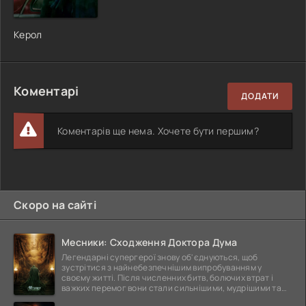
Керол
Коментарі
ДОДАТИ
Коментарів ще нема. Хочете бути першим?
Скоро на сайті
Месники: Сходження Доктора Дума
Легендарні супергерої знову об'єднуються, щоб
зустрітися з найнебезпечнішим випробуванням у
своєму житті. Після численних битв, болючих втрат і
важких перемог вони стали сильнішими, мудрішими та
ще