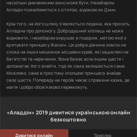
наскільки дивовижним воно може бути. Незабаром
Алладін познайомиться з істотою, відомою як Джин.
Крім того, на його шляху з’являється людина, яка просить
Алладіна про допомогу. Добродушний хлопець не може
відмовити, і незабаром вирушає в подорож, метою якої є
врятувати принцесу Жасмін. Ця добра дівчина зовсім не
схожа на інших мешканок місцевих країв, які зациклені на
багатстві та наречених. Вона бажає всім іншим щастя і
допомагає його знайти, тоді як сама залишається сама.
Можливо, саме в простому хлопцеві принцеса знайде
своє щастя. Попереду на героїв чекає справжня казка, де
магія і добро обов’язково переможуть.
«Аладдін»
2019
дивитися українською онлайн
безкоштовно
Дивитися онлайн
Трейлер