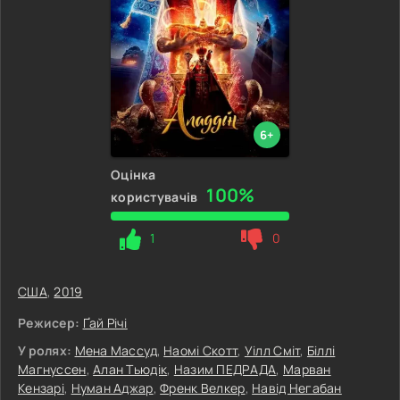
6+
Оцінка
100%
користувачів
1
0
США
,
2019
Режисер:
Ґай Річі
У ролях:
Мена Массуд
,
Наомі Скотт
,
Уілл Сміт
,
Біллі
Магнуссен
,
Алан Тьюдік
,
Назим ПЕДРАДА
,
Марван
Кензарі
,
Нуман Аджар
,
Френк Велкер
,
Навід Негабан