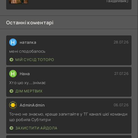
ГайдаМайк)
Останні коментарі
Н
наталка
28.07.26
мені сподобалось
МІЙ СУСІД ТОТОРО
Н
Нана
27.07.26
Хто цю ху....знімає
ДІМ МЕРТВИХ
AdminAdmin
06.07.26
Точно не знаємо, краще запитайте у ТГ каналі цієї команди
що робила Субтитри
ЗАХИСТИТИ АЙДОЛА