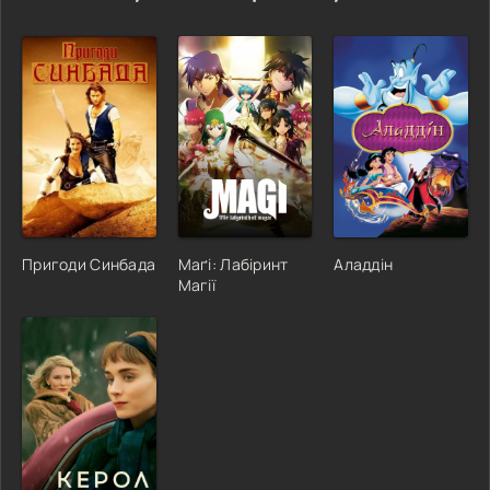
Пригоди Синбада
Маґі: Лабіринт
Аладдін
Магії