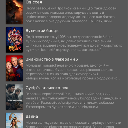
Одіссея
Після завершення Троянської війни цар Ітаки Одіссей
разом із невеликим загоном вирушає в довгу й
небезпечну подорож додому, де на нього вже багато
років чекає вірна дружина Пенелопа. Та шлях, який
Вуличний боєць
Події переносять у 1993 рік, де двоє колишніх бійців
вуличних поєдинків, які давно розійшлися різними
шляхами, змушені знову повернутися до світу жорстоких
сутичок. Їх спокій порушує поява загадкової
Знайомство з Факерами 3
Молодий чоловік Генрі виріс у родині, де спокій —
рідкісне явище, а будь-яке важливе рішення швидко
перетворюється на привід для суперечок і
непорозумінь. Коли він оголошує про намір одружитися,
це
Сузір’я великого пса
Головний герой історії, Хіг, — цивільний пілот, який
мешкає у постапокаліптичному Колорадо на занедбаній
авіабазі. Разом зі своїм вірним супутником, собакою
Джаспером, та буркотливим, але відданим
Ваяна
Моана відгукується на заклик океану і вирішує покинути
береги свого рідного острова Мотунуї. Вперше вона