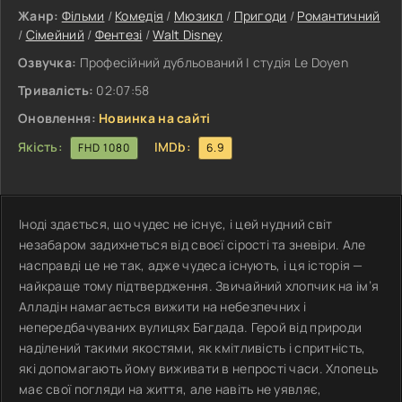
Жанр:
Фільми
/
Комедія
/
Мюзикл
/
Пригоди
/
Романтичний
/
Сімейний
/
Фентезі
/
Walt Disney
Озвучка:
Професійний дубльований | студія Le Doyen
Тривалість:
02:07:58
Оновлення:
Новинка на сайті
Якість:
IMDb:
FHD 1080
6.9
Іноді здається, що чудес не існує, і цей нудний світ
незабаром задихнеться від своєї сірості та зневіри. Але
насправді це не так, адже чудеса існують, і ця історія —
найкраще тому підтвердження. Звичайний хлопчик на ім’я
Алладін намагається вижити на небезпечних і
непередбачуваних вулицях Багдада. Герой від природи
наділений такими якостями, як кмітливість і спритність,
які допомагають йому виживати в непрості часи. Хлопець
має свої погляди на життя, але навіть не уявляє,