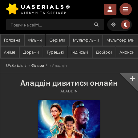
UASERIALS🍿
ФІЛЬМИ ТА СЕРІАЛИ
Головна
Фільми
Серіали
Мультфільми
Мультсеріали
Аніме
Дорами
Турецькі
Індійські
Добірки
Анонси
UASerials
»
Фільми
» Аладдін
Аладдін дивитися онлайн
ALADDIN