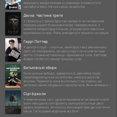
вирушає у відкрите море у супроводі знаменитого
напівбога Мауї. На них чекає незабутня
Дюна: Частина третя
У галактиці стрімко зростає напруга: встановлений
порядок дедалі більше викликає невдоволення, а
навколо імператора починає згущуватися павутина
прихованих інтриг. Йому доводиться тримати ситуацію
Гаррі Поттер
У центрі історії — хлопчик, який зростав у звичайному
світі, не підозрюючи, що десь поруч тече зовсім інше
життя, сповнене таємниць і прихованої сили. Раптове
відкриття його істинної природи стає
Батьківські збори
Коли шкільні вибори, здавалося б, звичайна подія,
перетворюються на поле битви, напруга досягає
апогею. Перемога сина вчительки стає іскрою, що
запалює хвилю обурення серед батьків. Вони впевнені —
Сірі бджоли
У невеличкому селі, що розташоване в так званій «сірій
зоні» неподалік лінії фронту, залишились лише двоє
давніх знайомих, які колись були ворогами ще з дитячих
часів. Село давно відрізане від благ