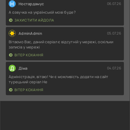
Н
Ностардамус
06.07.26
А озвучка на українській мові буде?
ЗАХИСТИТИ АЙДОЛА
AdminAdmin
05.07.26
Вітаємо Вас, даний серіал є відсутній у мережі, оскільки
записів у мережі
ВІТЕР КОХАННЯ
Д
Діма
04.07.26
Адміністрація, вітаю! Чи є можливість додати на сайт
турецький серіал Не
ВІТЕР КОХАННЯ