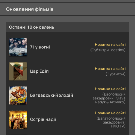
Оновлення фільмів
Останні 10 оновлень
Новинка на сайті
71 у вогні
(Субтитри | destiny)
Новинка на сайті
Цар Едіп
(Субтитри)
Новинка на сайті
(Двоголосий
Багдадський злодій
закадровий | Slava
Radyk & Artymko)
Новинка на сайті
(Багатоголосий
Острів надії
закадровий |
НЛО.TV)