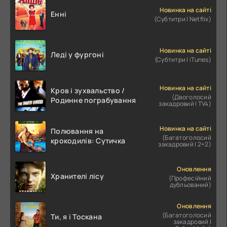
Новинка на сайті
Енні
(Субтитри | Netflix)
Новинка на сайті
Леді у фургоні
(Субтитри | iTunes)
Новинка на сайті
Кров і зухвальство /
(Двоголосий
Родинне пограбування
закадровий | TV4)
Новинка на сайті
Полювання на
(Багатоголосий
крокодилів: Сутичка
закадровий | 2+2)
Оновлення
Хранителі лісу
(Професійний
дубльований)
Оновлення
(Багатоголосий
Ти, я і Тоскана
закадровий |