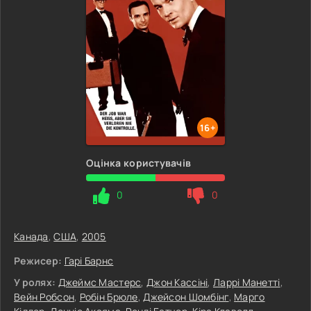
16+
Оцінка користувачів
0
0
Канада
,
США
,
2005
Режисер:
Гарі Барнс
У ролях:
Джеймс Мастерс
,
Джон Кассіні
,
Ларрі Манетті
,
Вейн Робсон
,
Робін Брюле
,
Джейсон Шомбінг
,
Марго