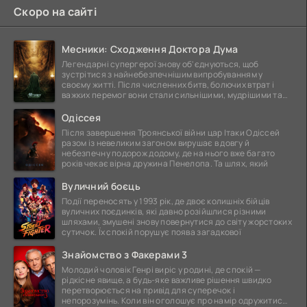
Скоро на сайті
Месники: Сходження Доктора Дума
Легендарні супергерої знову об'єднуються, щоб
зустрітися з найнебезпечнішим випробуванням у
своєму житті. Після численних битв, болючих втрат і
важких перемог вони стали сильнішими, мудрішими та
ще
Одіссея
Після завершення Троянської війни цар Ітаки Одіссей
разом із невеликим загоном вирушає в довгу й
небезпечну подорож додому, де на нього вже багато
років чекає вірна дружина Пенелопа. Та шлях, який
Вуличний боєць
Події переносять у 1993 рік, де двоє колишніх бійців
вуличних поєдинків, які давно розійшлися різними
шляхами, змушені знову повернутися до світу жорстоких
сутичок. Їх спокій порушує поява загадкової
Знайомство з Факерами 3
Молодий чоловік Генрі виріс у родині, де спокій —
рідкісне явище, а будь-яке важливе рішення швидко
перетворюється на привід для суперечок і
непорозумінь. Коли він оголошує про намір одружитися,