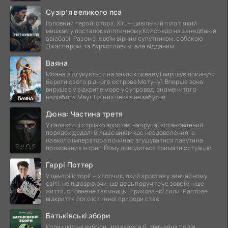
це
Сузір’я великого пса
Головний герой історії, Хіг, — цивільний пілот, який
мешкає у постапокаліптичному Колорадо на занедбаній
авіабазі. Разом зі своїм вірним супутником, собакою
Джаспером, та буркотливим, але відданим
Ваяна
Моана відгукується на заклик океану і вирішує покинути
береги свого рідного острова Мотунуї. Вперше вона
вирушає у відкрите море у супроводі знаменитого
напівбога Мауї. На них чекає незабутня
Дюна: Частина третя
У галактиці стрімко зростає напруга: встановлений
порядок дедалі більше викликає невдоволення, а
навколо імператора починає згущуватися павутина
прихованих інтриг. Йому доводиться тримати ситуацію
Гаррі Поттер
У центрі історії — хлопчик, який зростав у звичайному
світі, не підозрюючи, що десь поруч тече зовсім інше
життя, сповнене таємниць і прихованої сили. Раптове
відкриття його істинної природи стає
Батьківські збори
Коли шкільні вибори, здавалося б, звичайна подія,