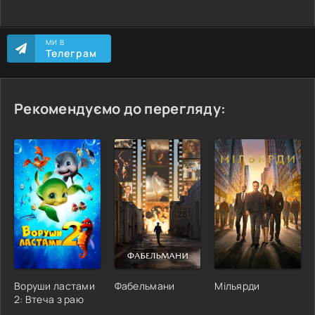
МИ В
Телеграм
Рекомендуємо до перегляду:
Воруши ластами
Фабельмани
Мільярди
2: Втеча з раю