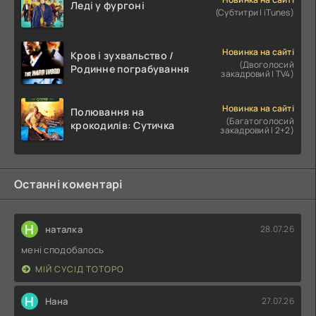
Леді у фургоні
(Субтитри | iTunes)
Новинка на сайті
Кров і зухвальство /
(Двоголосий
Родинне пограбування
закадровий | TV4)
Новинка на сайті
Полювання на
(Багатоголосий
крокодилів: Сутичка
закадровий | 2+2)
Останні коментарі
Н
наталка
28.07.26
мені сподобалось
МІЙ СУСІД ТОТОРО
Н
Нана
27.07.26