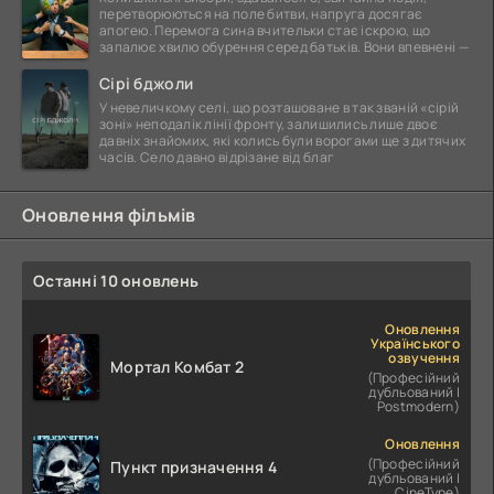
перетворюються на поле битви, напруга досягає
апогею. Перемога сина вчительки стає іскрою, що
запалює хвилю обурення серед батьків. Вони впевнені —
Сірі бджоли
У невеличкому селі, що розташоване в так званій «сірій
зоні» неподалік лінії фронту, залишились лише двоє
давніх знайомих, які колись були ворогами ще з дитячих
часів. Село давно відрізане від благ
Оновлення фільмів
Останні 10 оновлень
Оновлення
Українського
озвучення
Мортал Комбат 2
(Професійний
дубльований |
Postmodern)
Оновлення
(Професійний
Пункт призначення 4
дубльований |
CineType)