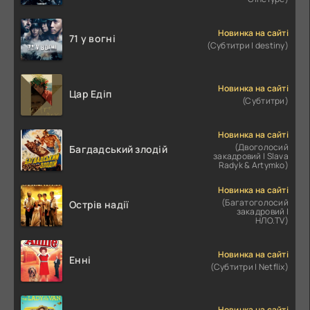
Новинка на сайті
71 у вогні
(Субтитри | destiny)
Новинка на сайті
Цар Едіп
(Субтитри)
Новинка на сайті
(Двоголосий
Багдадський злодій
закадровий | Slava
Radyk & Artymko)
Новинка на сайті
(Багатоголосий
Острів надії
закадровий |
НЛО.TV)
Новинка на сайті
Енні
(Субтитри | Netflix)
Новинка на сайті