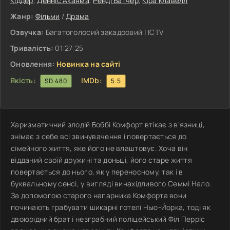
Кіддер
,
Денніс Акаяма
,
Ренді Батчер
,
Кіра Клавелл
Жанр:
Фільми
/
Драма
Озвучка:
Багатоголосий закадровий | ICTV
Тривалість:
01:27:25
Оновлення:
Новинка на сайті
Якість:
IMDb:
SD 480
5.5
Харизматичний злодій Боббі Комфорт втікає з в'язниці,
знімає з себе всі звинувачення і повертається до
сімейного життя, яке його не влаштовує. Хоча він
відданий своїй дружині та доньці, його старе життя
повертається до нього, як у переносному, так і в
буквальному сенсі, у вигляді винахідливого Семмі Нало.
За допомогою старого напарника Комфорта вони
починають грабувати шикарні готелі Нью-Йорка, тоді як
двоюрідний брат і незграбний поліцейський Філ Перріс