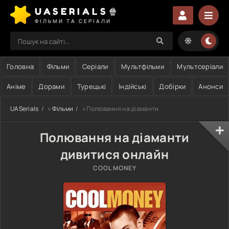
UASERIALS🍿
ФІЛЬМИ ТА СЕРІАЛИ
Головна
Фільми
Серіали
Мультфільми
Мультсеріали
Аніме
Дорами
Турецькі
Індійські
Добірки
Анонси
UASerials
»
Фільми
» Полювання на діаманти
Полювання на діаманти
дивитися онлайн
COOL MONEY