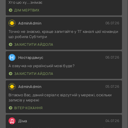
Хто цю ху....знімає
ДІМ МЕРТВИХ
AdminAdmin
06.07.26
Точно не знаємо, краще запитайте у ТГ каналі цієї команди
що робила Субтитри
ЗАХИСТИТИ АЙДОЛА
Н
Ностардамус
06.07.26
А озвучка на українській мові буде?
ЗАХИСТИТИ АЙДОЛА
AdminAdmin
05.07.26
Вітаємо Вас, даний серіал є відсутній у мережі, оскільки
записів у мережі
ВІТЕР КОХАННЯ
Д
Діма
04.07.26