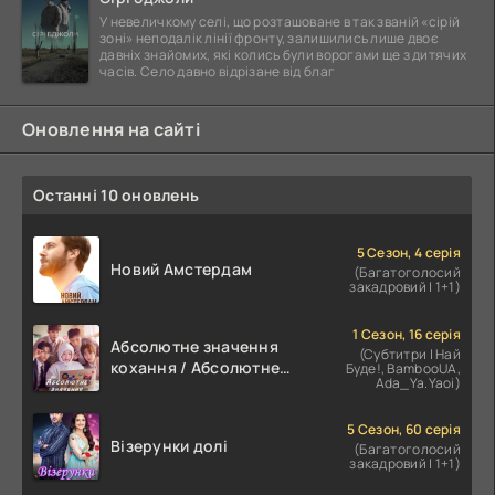
У невеличкому селі, що розташоване в так званій «сірій
зоні» неподалік лінії фронту, залишились лише двоє
давніх знайомих, які колись були ворогами ще з дитячих
часів. Село давно відрізане від благ
Оновлення на сайті
Останні 10 оновлень
5 Сезон, 4 серія
Новий Амстердам
(Багатоголосий
закадровий | 1+1)
1 Сезон, 16 серія
Абсолютне значення
(Субтитри | Най
кохання / Абсолютне
Буде!, BambooUA,
Ada_Ya.Yaoi)
значення романтики
5 Сезон, 60 серія
Візерунки долі
(Багатоголосий
закадровий | 1+1)