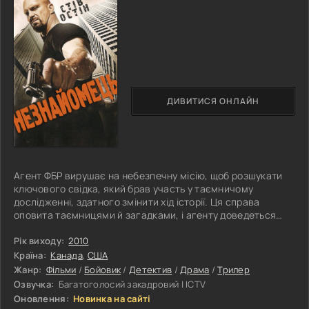
ДИВИТИСЯ ОНЛАЙН
Агент ФБР вирушає на небезпечну місію, щоб розшукати
ключового свідка, який брав участь у таємничому
дослідженні, здатного змінити хід історії. Ця справа
оповита таємницями й загадками, і агенту доведеться
розкривати секрети, приховані за стінами брехні та зради.
Подорожуючи світом інтриг та інтригуючих подій, агент
Рік виходу:
2010
ФБР стикається з небезпеками та випробуваннями на
Країна:
Канада
,
США
кожному кроці. У фінальній битві між правдою та брехнею
Жанр:
Фільми
/
Бойовик
/
Детектив
/
Драма
/
Трилер
він повинен знайти свідка, щоб розкрити правду та
Озвучка:
Багатоголосий закадровий | ICTV
запобігти катастрофі,
Оновлення:
Новинка на сайті