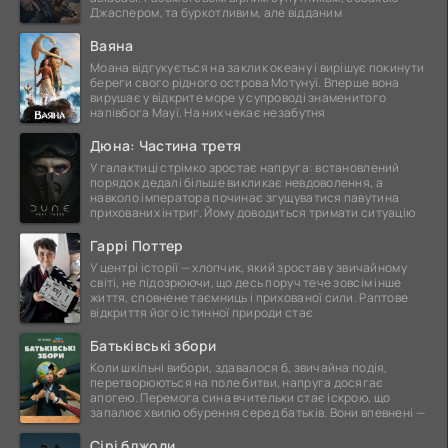
Джаспером, та буркотливим, але відданим
Ваяна
Моана відгукується на заклик океану і вирішує покинути
береги свого рідного острова Мотунуї. Вперше вона
вирушає у відкрите море у супроводі знаменитого
напівбога Мауї. На них чекає незабутня
Дюна: Частина третя
У галактиці стрімко зростає напруга: встановлений
порядок дедалі більше викликає невдоволення, а
навколо імператора починає згущуватися павутина
прихованих інтриг. Йому доводиться тримати ситуацію
Гаррі Поттер
У центрі історії — хлопчик, який зростав у звичайному
світі, не підозрюючи, що десь поруч тече зовсім інше
життя, сповнене таємниць і прихованої сили. Раптове
відкриття його істинної природи стає
Батьківські збори
Коли шкільні вибори, здавалося б, звичайна подія,
перетворюються на поле битви, напруга досягає
апогею. Перемога сина вчительки стає іскрою, що
запалює хвилю обурення серед батьків. Вони впевнені —
Сірі бджоли