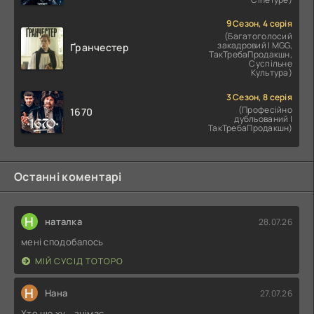
9 Сезон, 4 серія
(Багатоголосий
закадровий | MGG,
Ґранчестер
ТакТребаПродакшн,
Суспільне
Культура)
3 Сезон, 8 серія
(Професійно
1670
дубльований |
ТакТребаПродакшн)
Останні коментарі
Н
наталка
28.07.26
мені сподобалось
МІЙ СУСІД ТОТОРО
Н
Нана
27.07.26
Хто цю ху....знімає