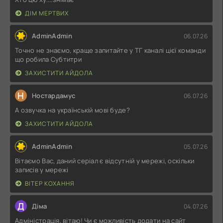
ДІМ МЕРТВИХ
AdminAdmin
06.07.26
Точно не знаємо, краще запитайте у ТГ каналі цієї команди
що робила Субтитри
ЗАХИСТИТИ АЙДОЛА
Н
Ностардамус
06.07.26
А озвучка на українській мові буде?
ЗАХИСТИТИ АЙДОЛА
AdminAdmin
05.07.26
Вітаємо Вас, даний серіал є відсутній у мережі, оскільки
записів у мережі
ВІТЕР КОХАННЯ
Д
Діма
04.07.26
Адміністрація, вітаю! Чи є можливість додати на сайт