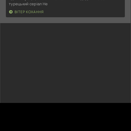
турецький серіал Не
ВІТЕР КОХАННЯ