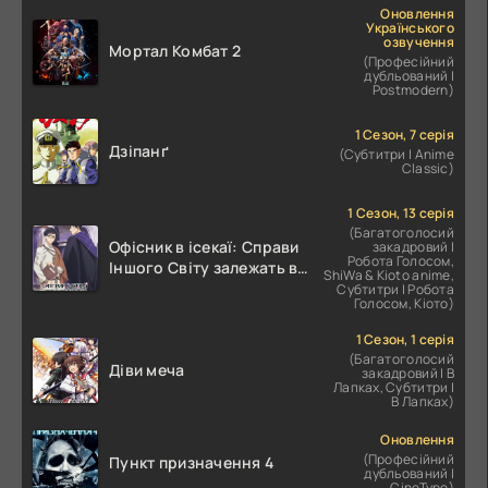
Оновлення
Українського
озвучення
Мортал Комбат 2
(Професійний
дубльований |
Postmodern)
1 Сезон, 7 серія
Дзіпанґ
(Субтитри | Anime
Classic)
1 Сезон, 13 серія
(Багатоголосий
Офісник в ісекаї: Справи
закадровий |
Робота Голосом,
Іншого Світу залежать від
ShiWa & Kioto anime,
Корпоративного Раба
Субтитри | Робота
Голосом, Кіото)
1 Сезон, 1 серія
(Багатоголосий
Діви меча
закадровий | В
Лапках, Субтитри |
В Лапках)
Оновлення
(Професійний
Пункт призначення 4
дубльований |
CineType)