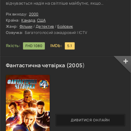
відчувається надія на світліше майбутнє, якщо
порівнювати з теперішнім. Особливо коли глава держави,
який перебуває при владі, не виконав свої передвиборчі
Рік виходу:
2000
обіцянки і зробив життя людей тільки гіршим. Але чи
Країна:
Канада
,
США
завжди надії виправдовуються? Чи це всього лише
Жанр:
Фільми
/
Детектив
/
Бойовик
брехня, що має на меті набрати якомога більше голосів
Озвучка:
Багатоголосий закадровий | ICTV
виборців? Мрії про те, що новий
Якість:
IMDb:
FHD 1080
5.1
Фантастична четвірка (
2005
)
ДИВИТИСЯ ОНЛАЙН