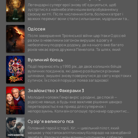
Легендарні супергерої знову об'єднуються, щоб
зустрітися з найнебезпечнішим випробуванням у
своєму житті. Після численних битв, болючих втрат і
важких перемог вони стали сильнішими, мудрішими та
ще
Одіссея
Після завершення Троянської війни цар Ітаки Одіссей
разом із невеликим загоном вирушає в довгу й
небезпечну подорож додому, де на нього вже багато
років чекає вірна дружина Пенелопа. Та шлях, який
Вуличний боєць
Події переносять у 1993 рік, де двоє колишніх бійців
вуличних поєдинків, які давно розійшлися різними
шляхами, змушені знову повернутися до світу жорстоких
сутичок. Їх спокій порушує поява загадкової
Знайомство з Факерами 3
Молодий чоловік Генрі виріс у родині, де спокій —
рідкісне явище, а будь-яке важливе рішення швидко
перетворюється на привід для суперечок і
непорозумінь. Коли він оголошує про намір одружитися,
це
Сузір’я великого пса
Головний герой історії, Хіг, — цивільний пілот, який
мешкає у постапокаліптичному Колорадо на занедбаній
авіабазі. Разом зі своїм вірним супутником, собакою