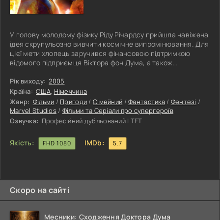
У голову молодому фізику Ріду Річардсу прийшла навіжена
ідея скрупульозно вивчити космічне випромінювання. Для
цієї мети хлопець заручився фінансовою підтримкою
відомого підприємця Віктора фон Дума, а також
допомогою своїх давніх приятелів - Бена, який обійняв
посаду пілота, Сьюзан, з якою головний герой зустрічався
Рік виходу:
2005
кілька років тому, і її молодшого братика Джонні, до речі,
Країна:
США
,
Німеччина
нестерпного хулігана. Прибувши на орбітальну станцію,
Жанр:
Фільми
/
Пригоди
/
Сімейний
/
Фантастика
/
Фентезі
/
відважна четвірка розпочала проведення всіх необхідних
Marvel Studios
/
Фільми та Серіали про супергероїв
дослідів, як
Озвучка:
Професійний дубльований | ТЕТ
Якість:
IMDb:
FHD 1080
5.7
Скоро на сайті
Месники: Сходження Доктора Дума