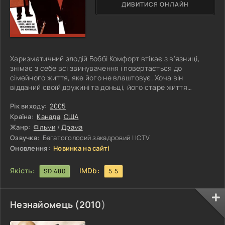
ДИВИТИСЯ ОНЛАЙН
Харизматичний злодій Боббі Комфорт втікає з в'язниці,
знімає з себе всі звинувачення і повертається до
сімейного життя, яке його не влаштовує. Хоча він
відданий своїй дружині та доньці, його старе життя
повертається до нього, як у переносному, так і в
буквальному сенсі, у вигляді винахідливого Семмі Нало.
Рік виходу:
2005
За допомогою старого напарника Комфорта вони
Країна:
Канада
,
США
починають грабувати шикарні готелі Нью-Йорка, тоді як
Жанр:
Фільми
/
Драма
двоюрідний брат і незграбний поліцейський Філ Перріс
Озвучка:
Багатоголосий закадровий | ICTV
вважає, що зможе навернути Комфорта на
Оновлення:
Новинка на сайті
Якість:
IMDb:
SD 480
5.5
Незнайомець (
2010
)