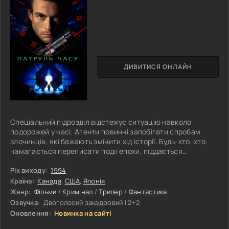
ДИВИТИСЯ ОНЛАЙН
Спеціальний підрозділ відстежує ситуацію навколо
подорожей у часі. Агенти повинні запобігати спробам
злочинців, які бажають змінити хід історії. Будь-хто, хто
намагається переписати події епохи, піддається
переслідуванням і справедливому покаранню. Найменший
вплив на певні речі може обернутися колосальними
Рік виходу:
1994
наслідками для всього людства. Амбітний сенатор ігнорує
Країна:
Канада
,
США
,
Японія
всі закони і служби. Політик має намір відвідати минуле,
Жанр:
Фільми
/
Кримінал
/
Трилер
/
Фантастика
вплинути на результати виборів і насолоджуватися
Озвучка:
Двоголосий закадровий | 2+2
плодами своєї підступності,
Оновлення:
Новинка на сайті