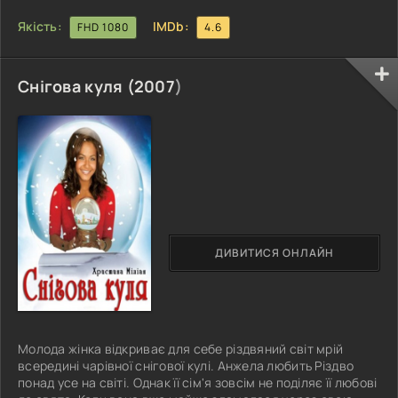
Якість:
IMDb:
FHD 1080
4.6
Снігова куля (
2007
)
ДИВИТИСЯ ОНЛАЙН
Молода жінка відкриває для себе різдвяний світ мрій
всередині чарівної снігової кулі. Анжела любить Різдво
понад усе на світі. Однак її сім'я зовсім не поділяє її любові