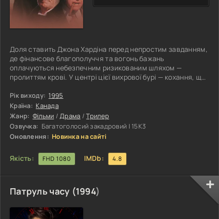
Доля ставить Джона Хардіна перед непростим завданням,
де фінансове благополуччя та вогонь бажань
оплачуються небезпечним ризикованим шляхом —
пролиттям крові. У центрі цієї вихрової бурі — кохання, що
несподівано виникає, наче проблиск світла в темряві,
даючи Джону крихітну нагоду уникнути згубного кінця.
Рік виходу:
1995
Заплутавшись в інтригах і зрадах, йому доведеться
Країна:
Канада
зіткнутися з вибором, який здається неможливим – він
Жанр:
Фільми
/
Драма
/
Трилер
повинен поставити на карту все, щоб виконати наказ
Озвучка:
Багатоголосий закадровий | 15K3
усунути Ріну, жінку, що належить Джеку
Оновлення:
Новинка на сайті
Якість:
IMDb:
FHD 1080
4.8
Патруль часу (
1994
)