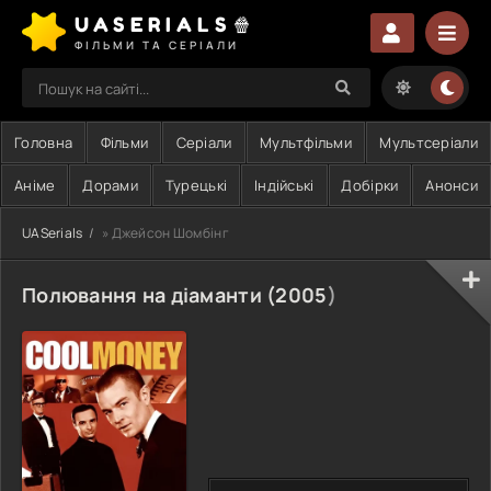
UASERIALS🍿
ФІЛЬМИ ТА СЕРІАЛИ
Головна
Фільми
Серіали
Мультфільми
Мультсеріали
Аніме
Дорами
Турецькі
Індійські
Добірки
Анонси
UASerials
» Джейсон Шомбінг
Полювання на діаманти (
2005
)