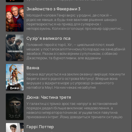
Знайомство з Факерами 3
Молодий чоловік Генрі виріс у родині, де спокій —
рідкісне явище, а будь-яке важливе рішення швидко
перетворюється на привід для суперечок і
непорозумінь. Коли він оголошує про намір одружитися,
це
Сузір’я великого пса
Головний герой історії, Хіг, — цивільний пілот, який
мешкає у постапокаліптичному Колорадо на занедбаній
авіабазі. Разом зі своїм вірним супутником, собакою
Джаспером, та буркотливим, але відданим
Ваяна
Моана відгукується на заклик океану і вирішує покинути
береги свого рідного острова Мотунуї. Вперше вона
вирушає у відкрите море у супроводі знаменитого
напівбога Мауї. На них чекає незабутня
Дюна: Частина третя
У галактиці стрімко зростає напруга: встановлений
порядок дедалі більше викликає невдоволення, а
навколо імператора починає згущуватися павутина
прихованих інтриг. Йому доводиться тримати ситуацію
Гаррі Поттер