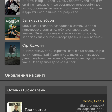
У центрі історії — хлопчик, який зростав у звичайному
світі, не підозрюючи, що десь поруч тече зовсім інше
життя, сповнене таємниць і прихованої сили. Раптове
відкриття його істинної природи стає
Батьківські збори
Коли шкільні вибори, здавалося б, звичайна подія,
перетворюються на поле битви, напруга досягає
апогею. Перемога сина вчительки стає іскрою, що
запалює хвилю обурення серед батьків. Вони впевнені —
Сірі бджоли
У невеличкому селі, що розташоване в так званій «сірій
зоні» неподалік лінії фронту, залишились лише двоє
давніх знайомих, які колись були ворогами ще з дитячих
часів. Село давно відрізане від благ
Оновлення на сайті
Останні 10 оновлень
9 Сезон, 4 серія
(Багатоголосий
закадровий | MGG,
Ґранчестер