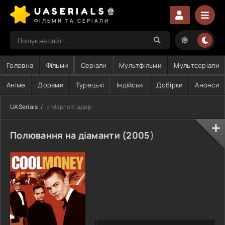
UASERIALS🍿
ФІЛЬМИ ТА СЕРІАЛИ
Головна
Фільми
Серіали
Мультфільми
Мультсеріали
Аніме
Дорами
Турецькі
Індійські
Добірки
Анонси
UASerials
» Марго Кіддер
Полювання на діаманти (
2005
)