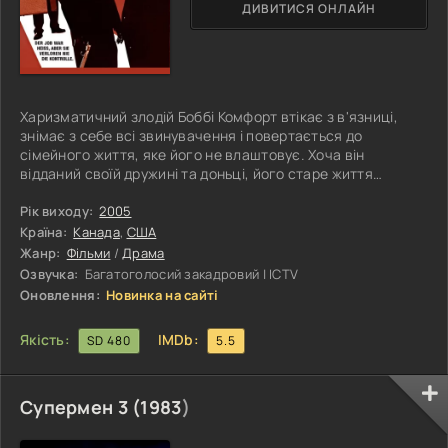
ДИВИТИСЯ ОНЛАЙН
Харизматичний злодій Боббі Комфорт втікає з в'язниці,
знімає з себе всі звинувачення і повертається до
сімейного життя, яке його не влаштовує. Хоча він
відданий своїй дружині та доньці, його старе життя
повертається до нього, як у переносному, так і в
буквальному сенсі, у вигляді винахідливого Семмі Нало.
Рік виходу:
2005
За допомогою старого напарника Комфорта вони
Країна:
Канада
,
США
починають грабувати шикарні готелі Нью-Йорка, тоді як
Жанр:
Фільми
/
Драма
двоюрідний брат і незграбний поліцейський Філ Перріс
Озвучка:
Багатоголосий закадровий | ICTV
вважає, що зможе навернути Комфорта на
Оновлення:
Новинка на сайті
Якість:
IMDb:
SD 480
5.5
Супермен 3 (
1983
)