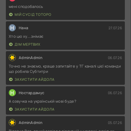
мені сподобалось
МІЙ СУСІД ТОТОРО
Н
Нана
27.07.26
Хто цю ху....знімає
ДІМ МЕРТВИХ
AdminAdmin
06.07.26
Точно не знаємо, краще запитайте у ТГ каналі цієї команди
що робила Субтитри
ЗАХИСТИТИ АЙДОЛА
Н
Ностардамус
06.07.26
А озвучка на українській мові буде?
ЗАХИСТИТИ АЙДОЛА
AdminAdmin
05.07.26