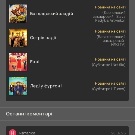
Новинка на сайті
(Двоголосий
Багдадський злодій
закадровий | Slava
Radyk & Artymko)
Новинка на сайті
(Багатоголосий
Острів надії
закадровий |
НЛО.TV)
Новинка на сайті
Енні
(Субтитри | Netflix)
Новинка на сайті
Леді у фургоні
(Субтитри | iTunes)
Останні коментарі
Н
наталка
28.07.26