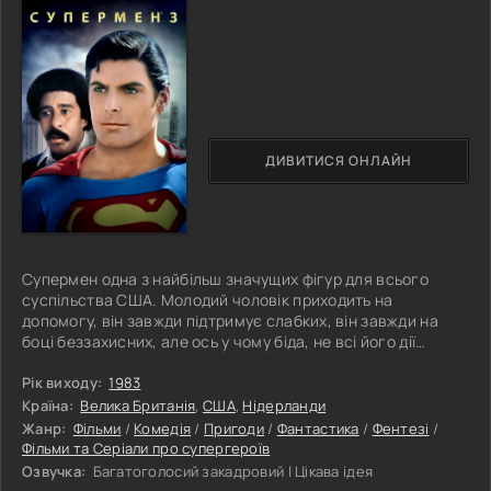
ДИВИТИСЯ ОНЛАЙН
Супермен одна з найбільш значущих фігур для всього
суспільства США. Молодий чоловік приходить на
допомогу, він завжди підтримує слабких, він завжди на
боці беззахисних, але ось у чому біда, не всі його дії
сприймають опоненти, є сотні критиків, готових піти на що
завгодно, тільки б цього негідника запроторили за ґрати,
Рік виходу:
1983
а ще краще, знищили. Одним із найзлісніших ворогів був
Країна:
Велика Британія
,
США
,
Нідерланди
оператор комп'ютера, він втратив сім'ю, він залишився
Жанр:
Фільми
/
Комедія
/
Пригоди
/
Фантастика
/
Фентезі
/
нікому не потрібним, і все це, як здалося, було плодом рук
Фільми та Серіали про супергероїв
криптонця.
Озвучка:
Багатоголосий закадровий | Цікава ідея