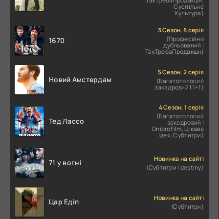
ТакТребаПродакшн,
Суспільне
Культура)
3 Сезон, 8 серія
(Професійно
1670
дубльований |
ТакТребаПродакшн)
5 Сезон, 2 серія
Новий Амстердам
(Багатоголосий
закадровий | 1+1)
4 Сезон, 1 серія
(Багатоголосий
Тед Лассо
закадровий |
DniproFilm, Цікава
Ідея, Субтитри)
Новинка на сайті
71 у вогні
(Субтитри | destiny)
Новинка на сайті
Цар Едіп
(Субтитри)