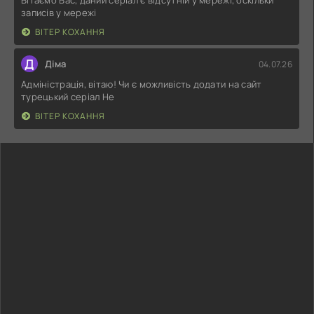
Вітаємо Вас, даний серіал є відсутній у мережі, оскільки
записів у мережі
ВІТЕР КОХАННЯ
Д
Діма
04.07.26
Адміністрація, вітаю! Чи є можливість додати на сайт
турецький серіал Не
ВІТЕР КОХАННЯ