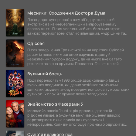
Месники: Сходження Доктора Дума
Легендарні супергерої знову об'єднуються, щоб
зустрітися з найнебезпечнішим випробуванням у
своєму житті. Після численних битв, болючих втрат і
важких перемог вони стали сильнішими, мудрішими та
ще
Одіссея
Після завершення Троянської війни цар Ітаки Одіссей
разом із невеликим загоном вирушає в довгу й
небезпечну подорож додому, де на нього вже багато
років чекає вірна дружина Пенелопа. Та шлях, який
Вуличний боєць
Події переносять у 1993 рік, де двоє колишніх бійців
вуличних поєдинків, які давно розійшлися різними
шляхами, змушені знову повернутися до світу жорстоких
сутичок. Їх спокій порушує поява загадкової
Знайомство з Факерами 3
Молодий чоловік Генрі виріс у родині, де спокій —
рідкісне явище, а будь-яке важливе рішення швидко
перетворюється на привід для суперечок і
непорозумінь. Коли він оголошує про намір одружитися,
це
Сузір’я великого пса