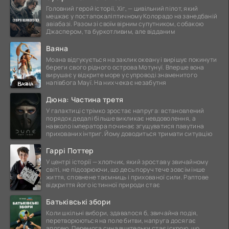
Головний герой історії, Хіг, — цивільний пілот, який
мешкає у постапокаліптичному Колорадо на занедбаній
авіабазі. Разом зі своїм вірним супутником, собакою
Джаспером, та буркотливим, але відданим
Ваяна
Моана відгукується на заклик океану і вирішує покинути
береги свого рідного острова Мотунуї. Вперше вона
вирушає у відкрите море у супроводі знаменитого
напівбога Мауї. На них чекає незабутня
Дюна: Частина третя
У галактиці стрімко зростає напруга: встановлений
порядок дедалі більше викликає невдоволення, а
навколо імператора починає згущуватися павутина
прихованих інтриг. Йому доводиться тримати ситуацію
Гаррі Поттер
У центрі історії — хлопчик, який зростав у звичайному
світі, не підозрюючи, що десь поруч тече зовсім інше
життя, сповнене таємниць і прихованої сили. Раптове
відкриття його істинної природи стає
Батьківські збори
Коли шкільні вибори, здавалося б, звичайна подія,
перетворюються на поле битви, напруга досягає
апогею. Перемога сина вчительки стає іскрою, що