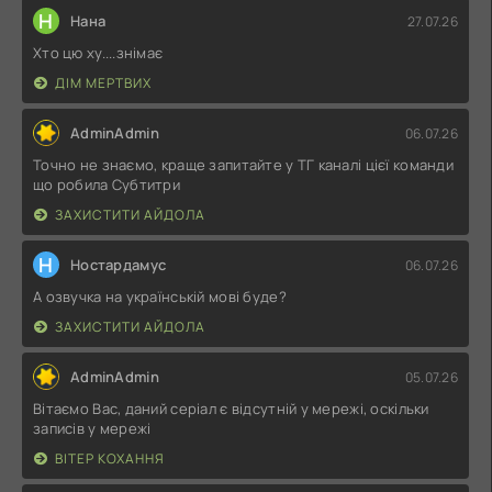
Н
Нана
27.07.26
Хто цю ху....знімає
ДІМ МЕРТВИХ
AdminAdmin
06.07.26
Точно не знаємо, краще запитайте у ТГ каналі цієї команди
що робила Субтитри
ЗАХИСТИТИ АЙДОЛА
Н
Ностардамус
06.07.26
А озвучка на українській мові буде?
ЗАХИСТИТИ АЙДОЛА
AdminAdmin
05.07.26
Вітаємо Вас, даний серіал є відсутній у мережі, оскільки
записів у мережі
ВІТЕР КОХАННЯ