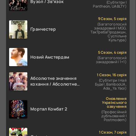
Вузол / Звʼязок
(Субтитри |
Pantheon, UABLTY)
9 Сезон, 5 серія
(Багатоголосий
закадровий | MGG,
Ґранчестер
ТакТребаПродакшн,
Суспільне
Культура)
5 Сезон, 4 серія
Новий Амстердам
(Багатоголосий
закадровий | 1+1)
1 Сезон, 16 серія
Абсолютне значення
(Субтитри | Най
кохання / Абсолютне
Буде!, BambooUA,
Ada_Ya.Yaoi)
значення романтики
Оновлення
Українського
озвучення
Мортал Комбат 2
(Професійний
дубльований |
Postmodern)
1 Сезон, 7 серія