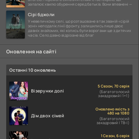
запалює хвилю обурення серед батьків. Вони впевнені —
Сірі бджоли
У невеличкому селі, що розташоване в так званій «сірій
зоні» неподалік лінії фронту, залишились лише двоє
давніх знайомих, які колись були ворогами ще з дитячих
часів. Село давно відрізане від благ
Оновлення на сайті
Останні 10 оновлень
5 Сезон, 70 серія
Візерунки долі
(Багатоголосий
закадровий | 1+1)
Оновлено якість з
480 на 1080
Дім двох сімей
(Багатоголосий
закадровий | ТВ-І)
1 Сезон, 6 серія