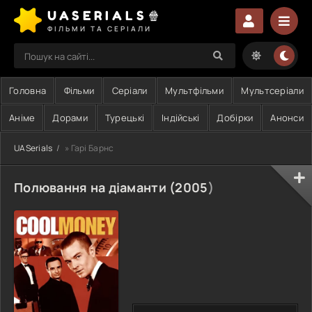
UASERIALS🍿
ФІЛЬМИ ТА СЕРІАЛИ
Головна
Фільми
Серіали
Мультфільми
Мультсеріали
Аніме
Дорами
Турецькі
Індійські
Добірки
Анонси
UASerials
» Гарі Барнс
Полювання на діаманти (
2005
)