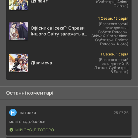
Дзіпанґ
(Субтитри | Anime
Classic)
1 Сезон, 13 серія
(Багатоголосий
Офісник в ісекаї: Справи
закадровий |
Робота Голосом,
Іншого Світу залежать від
ShiWa & Kioto anime,
Корпоративного Раба
Субтитри | Робота
Голосом, Кіото)
1 Сезон, 1 серія
(Багатоголосий
Діви меча
закадровий | В
Лапках, Субтитри |
В Лапках)
Останні коментарі
Н
наталка
28.07.26
мені сподобалось
МІЙ СУСІД ТОТОРО