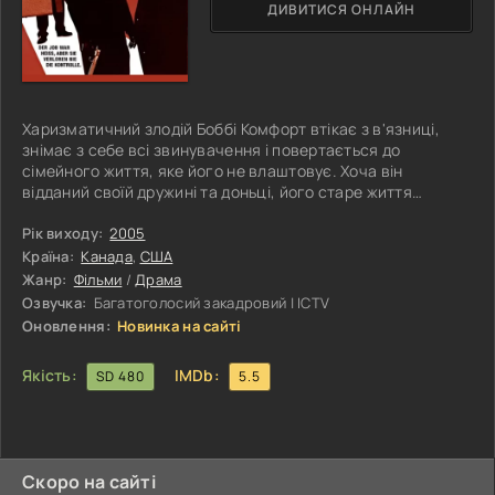
ДИВИТИСЯ ОНЛАЙН
Харизматичний злодій Боббі Комфорт втікає з в'язниці,
знімає з себе всі звинувачення і повертається до
сімейного життя, яке його не влаштовує. Хоча він
відданий своїй дружині та доньці, його старе життя
повертається до нього, як у переносному, так і в
буквальному сенсі, у вигляді винахідливого Семмі Нало.
Рік виходу:
2005
За допомогою старого напарника Комфорта вони
Країна:
Канада
,
США
починають грабувати шикарні готелі Нью-Йорка, тоді як
Жанр:
Фільми
/
Драма
двоюрідний брат і незграбний поліцейський Філ Перріс
Озвучка:
Багатоголосий закадровий | ICTV
вважає, що зможе навернути Комфорта на
Оновлення:
Новинка на сайті
Якість:
IMDb:
SD 480
5.5
Скоро на сайті