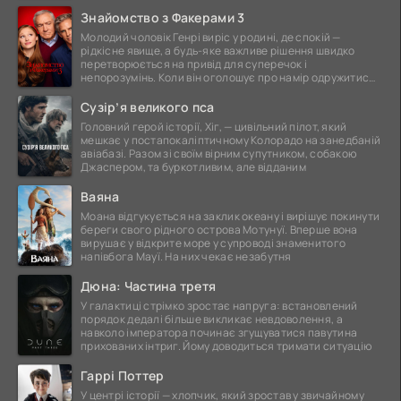
Знайомство з Факерами 3
Молодий чоловік Генрі виріс у родині, де спокій —
рідкісне явище, а будь-яке важливе рішення швидко
перетворюється на привід для суперечок і
непорозумінь. Коли він оголошує про намір одружитися,
це
Сузір’я великого пса
Головний герой історії, Хіг, — цивільний пілот, який
мешкає у постапокаліптичному Колорадо на занедбаній
авіабазі. Разом зі своїм вірним супутником, собакою
Джаспером, та буркотливим, але відданим
Ваяна
Моана відгукується на заклик океану і вирішує покинути
береги свого рідного острова Мотунуї. Вперше вона
вирушає у відкрите море у супроводі знаменитого
напівбога Мауї. На них чекає незабутня
Дюна: Частина третя
У галактиці стрімко зростає напруга: встановлений
порядок дедалі більше викликає невдоволення, а
навколо імператора починає згущуватися павутина
прихованих інтриг. Йому доводиться тримати ситуацію
Гаррі Поттер
У центрі історії — хлопчик, який зростав у звичайному