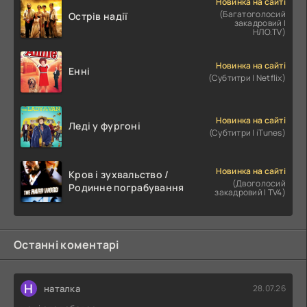
Новинка на сайті
(Багатоголосий
Острів надії
закадровий |
НЛО.TV)
Новинка на сайті
Енні
(Субтитри | Netflix)
Новинка на сайті
Леді у фургоні
(Субтитри | iTunes)
Новинка на сайті
Кров і зухвальство /
(Двоголосий
Родинне пограбування
закадровий | TV4)
Останні коментарі
Н
наталка
28.07.26