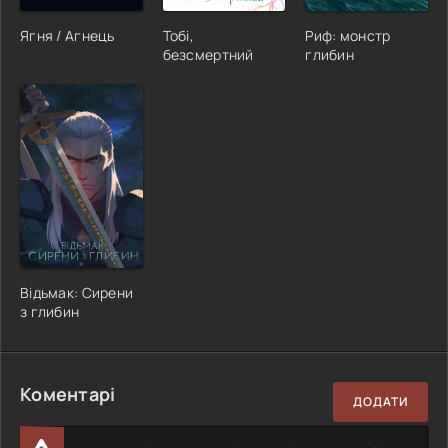
Ягня / Агнець
Тобі,
Риф: монстр
безсмертний
глибин
Відьмак: Сирени
з глибин
Коментарі
ДОДАТИ