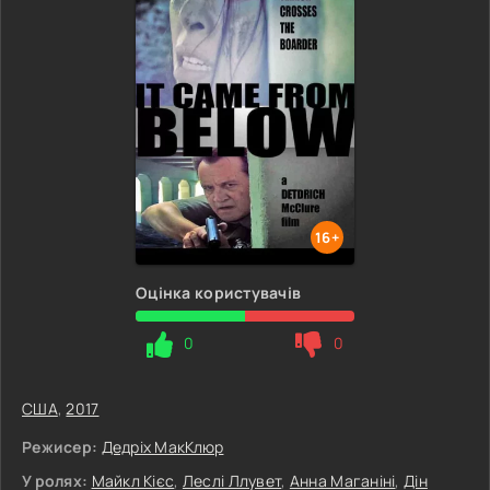
16+
Оцінка користувачів
0
0
США
,
2017
Режисер:
Дедріх МакКлюр
У ролях:
Майкл Кієс
,
Леслі Ллувет
,
Анна Маганіні
,
Дін