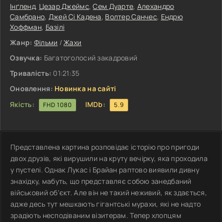
Інґленд
,
Цезар Джеймс
,
Сем Дуарте
,
Алехандро
Самбрано
,
Джей Сі Кадена
,
Волтер Санчес
,
Ендрю
Хоффман
,
Базілі
Жанр:
Фільми
/
Жахи
Озвучка:
Багатоголосий закадровий
Тривалість:
01:21:35
Оновлення:
Новинка на сайті
Якість:
IMDb:
FHD 1080
5.9
Представлена ​​картина розповідає історію про пригоди
двох друзів, які вирушили на круту вечірку, яка проходила
у пустелі. Однак Лукас і Брайан раптово виявили дивну
знахідку, мабуть, що представляє собою занедбаний
військовий об'єкт. Але він не такий неживий, як здається,
адже десь тут мешкають гігантські мурахи, які не надто
зрадіють несподіваним візитерам. Тепер хлопцям