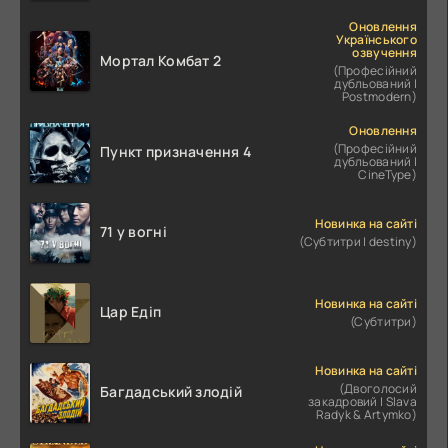
Оновлення
Українського
озвучення
Мортал Комбат 2
(Професійний
дубльований |
Postmodern)
Оновлення
(Професійний
Пункт призначення 4
дубльований |
CineType)
Новинка на сайті
71 у вогні
(Субтитри | destiny)
Новинка на сайті
Цар Едіп
(Субтитри)
Новинка на сайті
(Двоголосий
Багдадський злодій
закадровий | Slava
Radyk & Artymko)