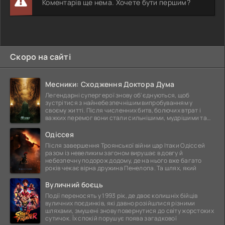
Коментарів ще нема. Хочете бути першим?
Скоро на сайті
Месники: Сходження Доктора Дума
Легендарні супергерої знову об'єднуються, щоб
зустрітися з найнебезпечнішим випробуванням у
своєму житті. Після численних битв, болючих втрат і
важких перемог вони стали сильнішими, мудрішими та
ще
Одіссея
Після завершення Троянської війни цар Ітаки Одіссей
разом із невеликим загоном вирушає в довгу й
небезпечну подорож додому, де на нього вже багато
років чекає вірна дружина Пенелопа. Та шлях, який
Вуличний боєць
Події переносять у 1993 рік, де двоє колишніх бійців
вуличних поєдинків, які давно розійшлися різними
шляхами, змушені знову повернутися до світу жорстоких
сутичок. Їх спокій порушує поява загадкової