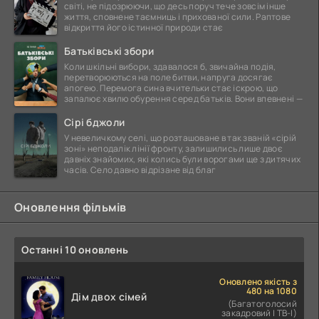
світі, не підозрюючи, що десь поруч тече зовсім інше
життя, сповнене таємниць і прихованої сили. Раптове
відкриття його істинної природи стає
Батьківські збори
Коли шкільні вибори, здавалося б, звичайна подія,
перетворюються на поле битви, напруга досягає
апогею. Перемога сина вчительки стає іскрою, що
запалює хвилю обурення серед батьків. Вони впевнені —
Сірі бджоли
У невеличкому селі, що розташоване в так званій «сірій
зоні» неподалік лінії фронту, залишились лише двоє
давніх знайомих, які колись були ворогами ще з дитячих
часів. Село давно відрізане від благ
Оновлення фільмів
Останні 10 оновлень
Оновлено якість з
480 на 1080
Дім двох сімей
(Багатоголосий
закадровий | ТВ-І)