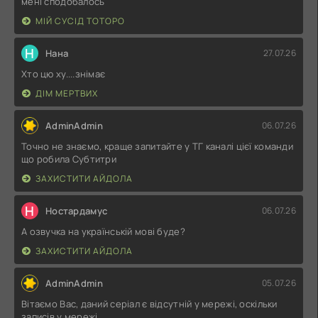
мені сподобалось
МІЙ СУСІД ТОТОРО
Н
Нана
27.07.26
Хто цю ху....знімає
ДІМ МЕРТВИХ
AdminAdmin
06.07.26
Точно не знаємо, краще запитайте у ТГ каналі цієї команди
що робила Субтитри
ЗАХИСТИТИ АЙДОЛА
Н
Ностардамус
06.07.26
А озвучка на українській мові буде?
ЗАХИСТИТИ АЙДОЛА
AdminAdmin
05.07.26
Вітаємо Вас, даний серіал є відсутній у мережі, оскільки
записів у мережі