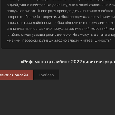
відчайдушна любителька дайвінгу, яка жодної хвилини не бажа
пошуках пригод. Цього разу пригоди дівчина точно знайшла, т
непросто. Разом із подругами Ніккі орендувала яхту і вируши
насолодитися дайвінгом і добре відпочити в цьому дивовижн
відпочивальників швидко порушив величезний морський мон
глибин, скуштувавши рясну вечерю. Чи зможуть дівчата впор
живими, переосмисливши заодно власні життєві цінності?
«Риф: монстр глибин»
2022
дивитися укр
ивитися онлайн
Трейлер