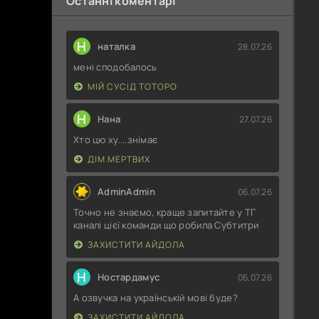
Останні коментарі
Н
наталка
28.07.26
мені сподобалось
МІЙ СУСІД ТОТОРО
Н
Нана
27.07.26
Хто цю ху....знімає
ДІМ МЕРТВИХ
AdminAdmin
06.07.26
Точно не знаємо, краще запитайте у ТГ
каналі цієї команди що робила Субтитри
ЗАХИСТИТИ АЙДОЛА
Н
Ностардамус
06.07.26
А озвучка на українській мові буде?
ЗАХИСТИТИ АЙДОЛА