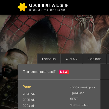
UASERIALS🍿
ФІЛЬМИ ТА СЕРІАЛИ
Головна
Фільми
Серіали
Панель навігації
Роки
Короткометржні
Кримінал
2026 рік
ЛГБТ
2025 рік
Мелодрама
2024 рік