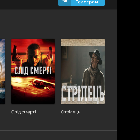
Телеграм
Слід смерті
Стрілець