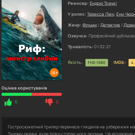
Режисер:
Ендрю Траукі
У ролях:
Тересса Ліен
,
Енн Чюо
Жанр:
Фільми
/
Детектив
/
Драм
Озвучка:
Професійний дубльов
Тривалість:
01:32:27
Якість:
IMDb:
FHD 1080
4
16+
Оцінка користувачів
0
0
Гостросюжетний трилер перенесе глядачів на узбережжя ма
Тихому океані, куди рідко ступає нога людини. Це віддалене 