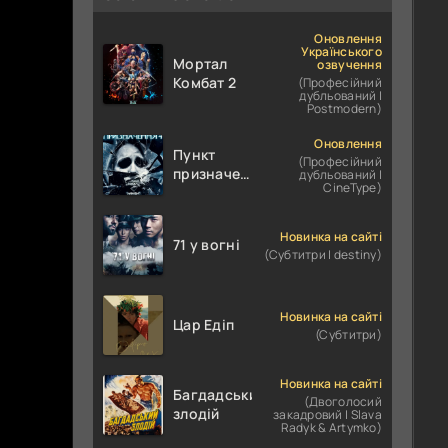
Оновлення
Українського
Мортал
озвучення
Комбат 2
(Професійний
дубльований |
Postmodern)
Оновлення
Пункт
(Професійний
призначення
дубльований |
CineType)
4
Новинка на сайті
71 у вогні
(Субтитри | destiny)
Новинка на сайті
Цар Едіп
(Субтитри)
Новинка на сайті
Багдадський
(Двоголосий
злодій
закадровий | Slava
Radyk & Artymko)