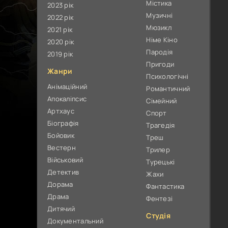
Містика
2023 рік
Музичні
2022 рік
Мюзикл
2021 рік
Німе Кіно
2020 рік
Пародія
2019 рік
Пригоди
Жанри
Психологічні
Анімаційний
Романтичний
Апокаліпсис
Сімейний
Артхаус
Спорт
Біографія
Трагедія
Бойовик
Треш
Вестерн
Трилер
Військовий
Турецькі
Детектив
Жахи
Дорама
Фантастика
Драма
Фентезі
Дитячий
Студія
Документальний