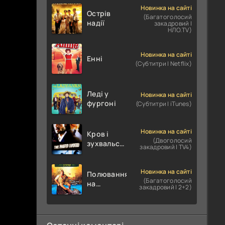
Новинка на сайті
Острів
(Багатоголосий
надії
закадровий |
НЛО.TV)
Новинка на сайті
Енні
(Субтитри | Netflix)
Леді у
Новинка на сайті
фургоні
(Субтитри | iTunes)
Новинка на сайті
Кров і
(Двоголосий
зухвальство
закадровий | TV4)
/ Родинне
пограбування
Новинка на сайті
Полювання
(Багатоголосий
на
закадровий | 2+2)
крокодилів:
Сутичка