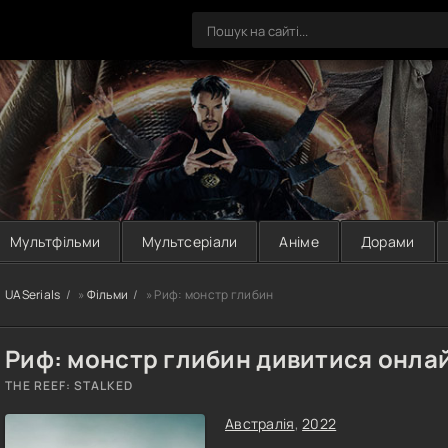
Мультфільми
Мультсеріали
Аніме
Дорами
UASerials
»
Фільми
» Риф: монстр глибин
Риф: монстр глибин дивитися онла
THE REEF: STALKED
Австралія
,
2022