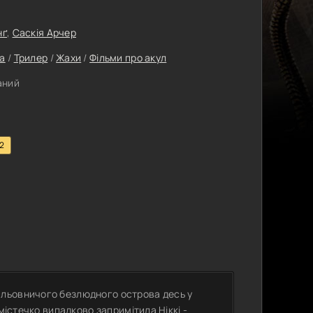
нґ
,
Саскія Арчер
а
/
Трилер
/
Жахи
/
Фільми про акул
аний
.2
льовничого безлюдного острова десь у
містечко випадково запримітила Ніккі -