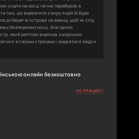
є сидіти на місці і вічно перебуває в
а такі, що вирватися з виру подій їй буде
ла до берегів острова на вікенд, щоб як слід
ому безлюдному місці. Але ідилію
стр, який раптово виринув з морських
атися зі своїми страхами і вирватися звідси
аїнською онлайн безкоштовно
НЕ ПРАЦЮЄ?