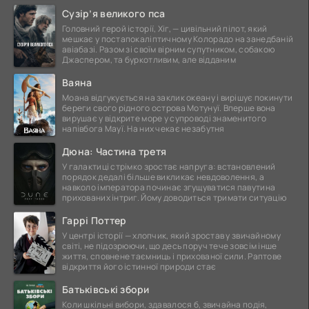
це
Сузір’я великого пса
Головний герой історії, Хіг, — цивільний пілот, який
мешкає у постапокаліптичному Колорадо на занедбаній
авіабазі. Разом зі своїм вірним супутником, собакою
Джаспером, та буркотливим, але відданим
Ваяна
Моана відгукується на заклик океану і вирішує покинути
береги свого рідного острова Мотунуї. Вперше вона
вирушає у відкрите море у супроводі знаменитого
напівбога Мауї. На них чекає незабутня
Дюна: Частина третя
У галактиці стрімко зростає напруга: встановлений
порядок дедалі більше викликає невдоволення, а
навколо імператора починає згущуватися павутина
прихованих інтриг. Йому доводиться тримати ситуацію
Гаррі Поттер
У центрі історії — хлопчик, який зростав у звичайному
світі, не підозрюючи, що десь поруч тече зовсім інше
життя, сповнене таємниць і прихованої сили. Раптове
відкриття його істинної природи стає
Батьківські збори
Коли шкільні вибори, здавалося б, звичайна подія,