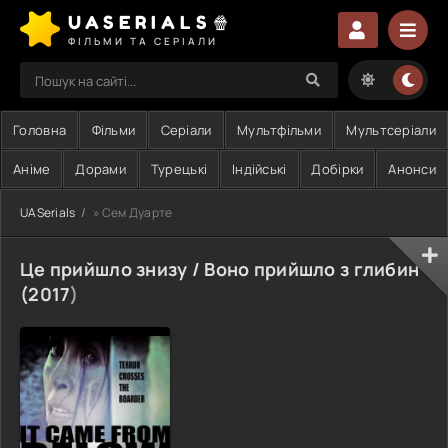
UASERIALS🍿
ФІЛЬМИ ТА СЕРІАЛИ
Головна
Фільми
Серіали
Мультфільми
Мультсеріали
Аніме
Дорами
Турецькі
Індійські
Добірки
Анонси
UASerials
» Сем Дуарте
Це прийшло знизу / Воно прийшло з глибин
(
2017
)