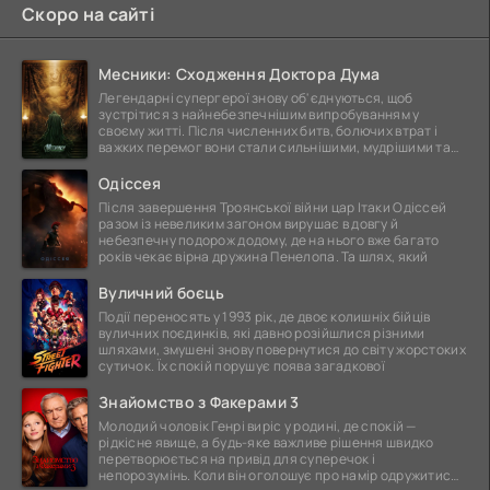
Скоро на сайті
Месники: Сходження Доктора Дума
Легендарні супергерої знову об'єднуються, щоб
зустрітися з найнебезпечнішим випробуванням у
своєму житті. Після численних битв, болючих втрат і
важких перемог вони стали сильнішими, мудрішими та
ще
Одіссея
Після завершення Троянської війни цар Ітаки Одіссей
разом із невеликим загоном вирушає в довгу й
небезпечну подорож додому, де на нього вже багато
років чекає вірна дружина Пенелопа. Та шлях, який
Вуличний боєць
Події переносять у 1993 рік, де двоє колишніх бійців
вуличних поєдинків, які давно розійшлися різними
шляхами, змушені знову повернутися до світу жорстоких
сутичок. Їх спокій порушує поява загадкової
Знайомство з Факерами 3
Молодий чоловік Генрі виріс у родині, де спокій —
рідкісне явище, а будь-яке важливе рішення швидко
перетворюється на привід для суперечок і
непорозумінь. Коли він оголошує про намір одружитися,