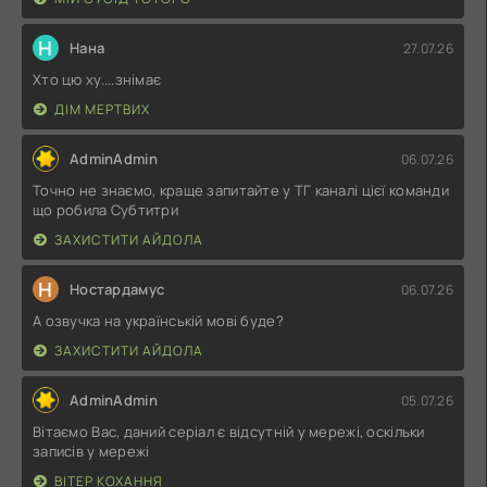
Н
Нана
27.07.26
Хто цю ху....знімає
ДІМ МЕРТВИХ
AdminAdmin
06.07.26
Точно не знаємо, краще запитайте у ТГ каналі цієї команди
що робила Субтитри
ЗАХИСТИТИ АЙДОЛА
Н
Ностардамус
06.07.26
А озвучка на українській мові буде?
ЗАХИСТИТИ АЙДОЛА
AdminAdmin
05.07.26
Вітаємо Вас, даний серіал є відсутній у мережі, оскільки
записів у мережі
ВІТЕР КОХАННЯ