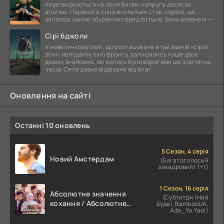
перетворюються на поле битви, напруга досягає
апогею. Перемога сина вчительки стає іскрою, що
запалює хвилю обурення серед батьків. Вони впевнені —
Сірі бджоли
У невеличкому селі, що розташоване в так званій «сірій
зоні» неподалік лінії фронту, залишились лише двоє
давніх знайомих, які колись були ворогами ще з дитячих
часів. Село давно відрізане від благ
Оновлення на сайті
Останні 10 оновлень
5 Сезон, 4 серія
Новий Амстердам
(Багатоголосий
закадровий | 1+1)
1 Сезон, 16 серія
Абсолютне значення
(Субтитри | Най
кохання / Абсолютне
Буде!, BambooUA,
Ada_Ya.Yaoi)
значення романтики