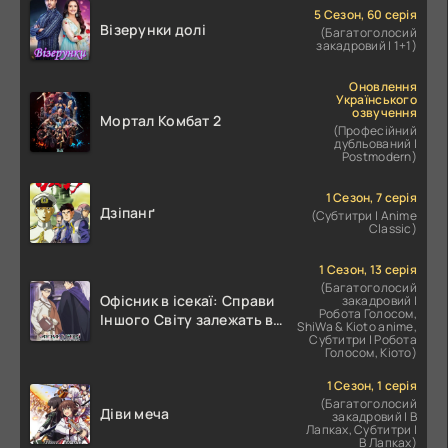
5 Сезон, 60 серія
Візерунки долі
(Багатоголосий
закадровий | 1+1)
Оновлення
Українського
озвучення
Мортал Комбат 2
(Професійний
дубльований |
Postmodern)
1 Сезон, 7 серія
Дзіпанґ
(Субтитри | Anime
Classic)
1 Сезон, 13 серія
(Багатоголосий
Офісник в ісекаї: Справи
закадровий |
Робота Голосом,
Іншого Світу залежать від
ShiWa & Kioto anime,
Корпоративного Раба
Субтитри | Робота
Голосом, Кіото)
1 Сезон, 1 серія
(Багатоголосий
Діви меча
закадровий | В
Лапках, Субтитри |
В Лапках)