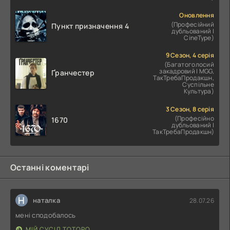
Оновлення
(Професійний
Пункт призначення 4
дубльований |
CineType)
9 Сезон, 4 серія
(Багатоголосий
закадровий | MGG,
Ґранчестер
ТакТребаПродакшн,
Суспільне
Культура)
3 Сезон, 8 серія
(Професійно
1670
дубльований |
ТакТребаПродакшн)
Останні коментарі
Н
наталка
28.07.26
мені сподобалось
МІЙ СУСІД ТОТОРО