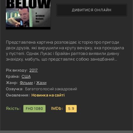
ДИВИТИСЯ ОНЛАЙН
Представлена ​​картина розповідає історію про пригоди
двох друзів, які вирушили на круту вечірку, яка проходила
у пустелі. Однак Лукас і Брайан раптово виявили дивну
знахідку, мабуть, що представляє собою занедбаний
військовий об'єкт. Але він не такий неживий, як здається,
адже десь тут мешкають гігантські мурахи, які не надто
Рік виходу:
2017
зрадіють несподіваним візитерам. Тепер хлопцям
Країна:
США
необхідно попередити близьких про катастрофу, що
Жанр:
Фільми
/
Жахи
насувається, і врятуватися від переслідувачів – жахливих
Озвучка:
Багатоголосий закадровий
монстрів, що
Оновлення:
Новинка на сайті
Якість:
IMDb:
FHD 1080
5.9