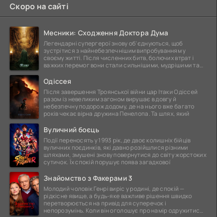
Скоро на сайті
Месники: Сходження Доктора Дума
Легендарні супергерої знову об'єднуються, щоб
зустрітися з найнебезпечнішим випробуванням у
своєму житті. Після численних битв, болючих втрат і
важких перемог вони стали сильнішими, мудрішими та
ще
Одіссея
Після завершення Троянської війни цар Ітаки Одіссей
разом із невеликим загоном вирушає в довгу й
небезпечну подорож додому, де на нього вже багато
років чекає вірна дружина Пенелопа. Та шлях, який
Вуличний боєць
Події переносять у 1993 рік, де двоє колишніх бійців
вуличних поєдинків, які давно розійшлися різними
шляхами, змушені знову повернутися до світу жорстоких
сутичок. Їх спокій порушує поява загадкової
Знайомство з Факерами 3
Молодий чоловік Генрі виріс у родині, де спокій —
рідкісне явище, а будь-яке важливе рішення швидко
перетворюється на привід для суперечок і
непорозумінь. Коли він оголошує про намір одружитися,