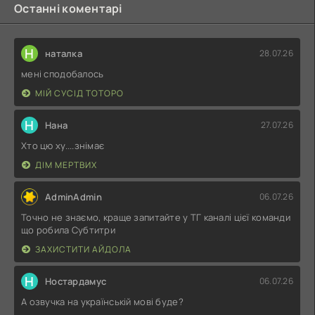
Останні коментарі
Н
наталка
28.07.26
мені сподобалось
МІЙ СУСІД ТОТОРО
Н
Нана
27.07.26
Хто цю ху....знімає
ДІМ МЕРТВИХ
AdminAdmin
06.07.26
Точно не знаємо, краще запитайте у ТГ каналі цієї команди
що робила Субтитри
ЗАХИСТИТИ АЙДОЛА
Н
Ностардамус
06.07.26
А озвучка на українській мові буде?