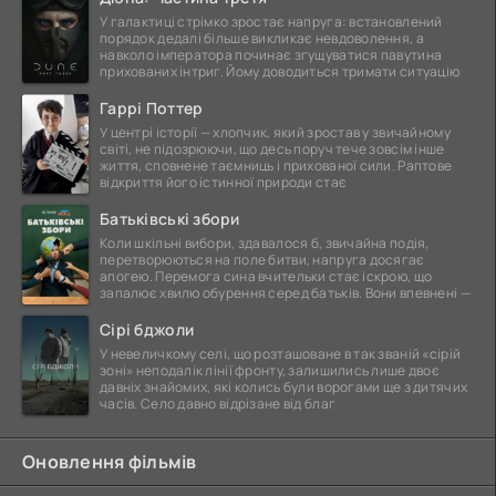
У галактиці стрімко зростає напруга: встановлений
порядок дедалі більше викликає невдоволення, а
навколо імператора починає згущуватися павутина
прихованих інтриг. Йому доводиться тримати ситуацію
Гаррі Поттер
У центрі історії — хлопчик, який зростав у звичайному
світі, не підозрюючи, що десь поруч тече зовсім інше
життя, сповнене таємниць і прихованої сили. Раптове
відкриття його істинної природи стає
Батьківські збори
Коли шкільні вибори, здавалося б, звичайна подія,
перетворюються на поле битви, напруга досягає
апогею. Перемога сина вчительки стає іскрою, що
запалює хвилю обурення серед батьків. Вони впевнені —
Сірі бджоли
У невеличкому селі, що розташоване в так званій «сірій
зоні» неподалік лінії фронту, залишились лише двоє
давніх знайомих, які колись були ворогами ще з дитячих
часів. Село давно відрізане від благ
Оновлення фільмів