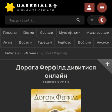
UASERIALS🍿
ФІЛЬМИ ТА СЕРІАЛИ
Головна
Фільми
Серіали
Мультфільми
Мультсеріали
Аніме
Дорами
Турецькі
Індійські
Добірки
Анонси
UASerials
»
Фільми
» Дорога Ферфілд
Дорога Ферфілд дивитися
онлайн
FAIRFIELD ROAD