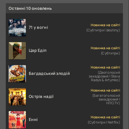
Останні 10 оновлень
Новинка на сайті
71 у вогні
(Субтитри | destiny)
Новинка на сайті
Цар Едіп
(Субтитри)
Новинка на сайті
(Двоголосий
Багдадський злодій
закадровий | Slava
Radyk & Artymko)
Новинка на сайті
(Багатоголосий
Острів надії
закадровий |
НЛО.TV)
Новинка на сайті
Енні
(Субтитри | Netflix)