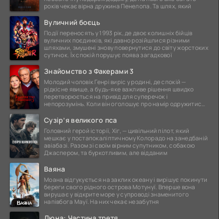
років чекає вірна дружина Пенелопа. Та шлях, який
Вуличний боєць
Події переносять у 1993 рік, де двоє колишніх бійців
вуличних поєдинків, які давно розійшлися різними
шляхами, змушені знову повернутися до світу жорстоких
сутичок. Їх спокій порушує поява загадкової
Знайомство з Факерами 3
Молодий чоловік Генрі виріс у родині, де спокій —
рідкісне явище, а будь-яке важливе рішення швидко
перетворюється на привід для суперечок і
непорозумінь. Коли він оголошує про намір одружитися,
це
Сузір’я великого пса
Головний герой історії, Хіг, — цивільний пілот, який
мешкає у постапокаліптичному Колорадо на занедбаній
авіабазі. Разом зі своїм вірним супутником, собакою
Джаспером, та буркотливим, але відданим
Ваяна
Моана відгукується на заклик океану і вирішує покинути
береги свого рідного острова Мотунуї. Вперше вона
вирушає у відкрите море у супроводі знаменитого
напівбога Мауї. На них чекає незабутня
Дюна: Частина третя