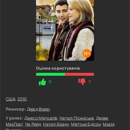
12+
Оцінка користувачів
0
0
США
,
2010
Режисер:
Девід Вівер
У ролях:
Джессі Меткалф
,
Наталі Лісинська
,
Дерек
МакҐрат
,
Чік Рейд
,
Наталі Браун
,
Меттью Едісон
,
Марія