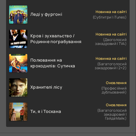
Новинка на сайті
Леді у фургоні
(Субтитри | iTunes)
Новинка на сайті
Кров і зухвальство /
(Двоголосий
Родинне пограбування
закадровий | TV4)
Новинка на сайті
Полювання на
(Багатоголосий
крокодилів: Сутичка
закадровий | 2+2)
Оновлення
Хранителі лісу
(Професійний
дубльований)
Оновлення
(Багатоголосий
Ти, я і Тоскана
закадровий |
ГайдаМайк)