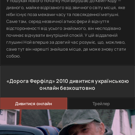
У пошуках нового початку Ной вирушає до Кейп-Коду —
дивного, майже відрізаного від звичного світу місця, яке
ніби існує поза межами часу та повсякденної метушні.
Саме там, серед незвичної атмосфери й відчуття
відстороненості від усього знайомого, він несподівано
починає відчувати внутрішній спокій. У цій віддаленій
глушині Ной вперше за довгий час розуміє, що, можливо,
саме тут він нарешті знайшов місце, де може знову стати
собою.
«Дорога Ферфілд»
2010
дивитися українською
онлайн безкоштовно
Дивитися онлайн
Трейлер