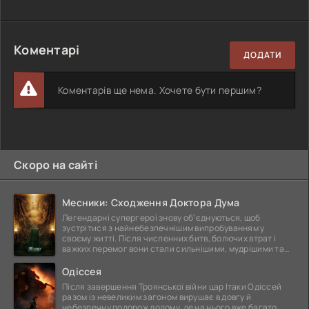
Коментарі
ДОДАТИ
Коментарів ще нема. Хочете бути першим?
Скоро на сайті
Месники: Сходження Доктора Дума
Легендарні супергерої знову об'єднуються, щоб
зустрітися з найнебезпечнішим випробуванням у
своєму житті. Після численних битв, болючих втрат і
важких перемог вони стали сильнішими, мудрішими та
ще
Одіссея
Після завершення Троянської війни цар Ітаки Одіссей
разом із невеликим загоном вирушає в довгу й
небезпечну подорож додому, де на нього вже багато