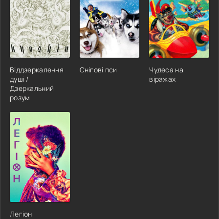
Віддзеркалення
Снігові пси
Чудеса на
душі /
віражах
Дзеркальний
розум
Легіон