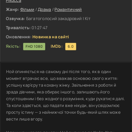
Рікосса
Жанр:
Фільми
/
Драма
/
Романтичний
Озвучка:
Багатоголосий закадровий | Кіт
Тривалість:
01:27:47
Оновлення:
Новинка на сайті
Якість:
IMDb:
FHD 1080
6.0
Ной опиняється на самому дні після того, як в один
момент втрачає все, що вважав основою свого життя:
успішну кар’єру та кохану жінку. Звільнення з роботи й
зрада дівчини, яка обирає іншого, залишають його
спустошеним і без жодного розуміння, куди рухатися далі.
Та коли здається, що падати вже нікуди, він усвідомлює
просту істину — з найнижчої точки будь-який шлях може
вести лише вгору.