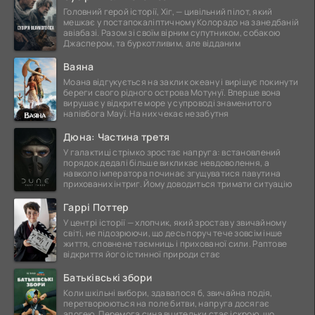
Головний герой історії, Хіг, — цивільний пілот, який
мешкає у постапокаліптичному Колорадо на занедбаній
авіабазі. Разом зі своїм вірним супутником, собакою
Джаспером, та буркотливим, але відданим
Ваяна
Моана відгукується на заклик океану і вирішує покинути
береги свого рідного острова Мотунуї. Вперше вона
вирушає у відкрите море у супроводі знаменитого
напівбога Мауї. На них чекає незабутня
Дюна: Частина третя
У галактиці стрімко зростає напруга: встановлений
порядок дедалі більше викликає невдоволення, а
навколо імператора починає згущуватися павутина
прихованих інтриг. Йому доводиться тримати ситуацію
Гаррі Поттер
У центрі історії — хлопчик, який зростав у звичайному
світі, не підозрюючи, що десь поруч тече зовсім інше
життя, сповнене таємниць і прихованої сили. Раптове
відкриття його істинної природи стає
Батьківські збори
Коли шкільні вибори, здавалося б, звичайна подія,
перетворюються на поле битви, напруга досягає
апогею. Перемога сина вчительки стає іскрою, що