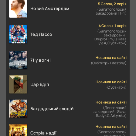
5 Сезон, 2 серія
Новий Амстердам
(Багатоголосий
закадровий | 1+1)
4 Сезон, 1 серія
(Багатоголосий
Тед Лассо
закадровий |
DniproFilm, Цікава
Ідея, Субтитри)
Новинка на сайті
71 у вогні
(Субтитри | destiny)
Новинка на сайті
Цар Едіп
(Субтитри)
Новинка на сайті
(Двоголосий
Багдадський злодій
закадровий | Slava
Radyk & Artymko)
Новинка на сайті
(Багатоголосий
Острів надії
закадровий |