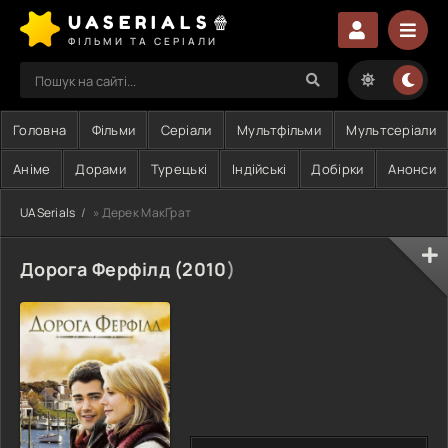
UASERIALS🍿
ФІЛЬМИ ТА СЕРІАЛИ
Головна
Фільми
Серіали
Мультфільми
Мультсеріали
Аніме
Дорами
Турецькі
Індійські
Добірки
Анонси
UASerials
» Дерек МакҐрат
Дорога Ферфілд (
2010
)