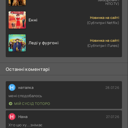
НЛО.TV)
Новинка на сайті
Енні
(Субтитри | Netflix)
Новинка на сайті
Леді у фургоні
(Субтитри | iTunes)
Останні коментарі
Н
наталка
28.07.26
мені сподобалось
МІЙ СУСІД ТОТОРО
Н
Нана
27.07.26
Хто цю ху....знімає