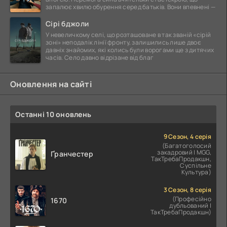
запалює хвилю обурення серед батьків. Вони впевнені —
Сірі бджоли
У невеличкому селі, що розташоване в так званій «сірій
зоні» неподалік лінії фронту, залишились лише двоє
давніх знайомих, які колись були ворогами ще з дитячих
часів. Село давно відрізане від благ
Оновлення на сайті
Останні 10 оновлень
9 Сезон, 4 серія
(Багатоголосий
закадровий | MGG,
Ґранчестер
ТакТребаПродакшн,
Суспільне
Культура)
3 Сезон, 8 серія
(Професійно
1670
дубльований |
ТакТребаПродакшн)