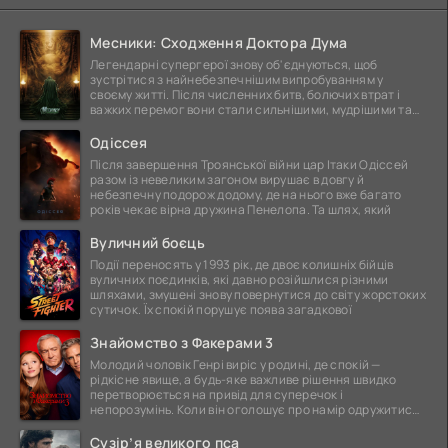
Месники: Сходження Доктора Дума
Легендарні супергерої знову об'єднуються, щоб
зустрітися з найнебезпечнішим випробуванням у
своєму житті. Після численних битв, болючих втрат і
важких перемог вони стали сильнішими, мудрішими та
ще
Одіссея
Після завершення Троянської війни цар Ітаки Одіссей
разом із невеликим загоном вирушає в довгу й
небезпечну подорож додому, де на нього вже багато
років чекає вірна дружина Пенелопа. Та шлях, який
Вуличний боєць
Події переносять у 1993 рік, де двоє колишніх бійців
вуличних поєдинків, які давно розійшлися різними
шляхами, змушені знову повернутися до світу жорстоких
сутичок. Їх спокій порушує поява загадкової
Знайомство з Факерами 3
Молодий чоловік Генрі виріс у родині, де спокій —
рідкісне явище, а будь-яке важливе рішення швидко
перетворюється на привід для суперечок і
непорозумінь. Коли він оголошує про намір одружитися,
це
Сузір’я великого пса