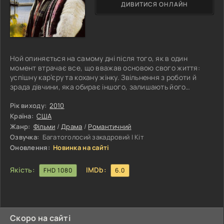
ДИВИТИСЯ ОНЛАЙН
Ной опиняється на самому дні після того, як в один
момент втрачає все, що вважав основою свого життя:
успішну кар’єру та кохану жінку. Звільнення з роботи й
зрада дівчини, яка обирає іншого, залишають його
спустошеним і без жодного розуміння, куди рухатися далі.
Та коли здається, що падати вже нікуди, він усвідомлює
Рік виходу:
2010
просту істину — з найнижчої точки будь-який шлях може
Країна:
США
вести лише вгору. У пошуках нового початку Ной вирушає
Жанр:
Фільми
/
Драма
/
Романтичний
до Кейп-Коду — дивного, майже відрізаного від звичного
Озвучка:
Багатоголосий закадровий | Кіт
світу місця, яке
Оновлення:
Новинка на сайті
Якість:
IMDb:
FHD 1080
6.0
Скоро на сайті