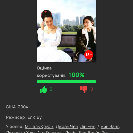
18+
Оцінка
100%
користувачів
3
0
США
,
2004
Режисер:
Еліс Ву
У ролях:
Мішель Крусік
,
Джоан Чен
,
Лін Чен
,
Джин Ванг
,
Джессіка Хехт
,
Ато Ессонда
,
Девід Ших
,
Брайн Янг