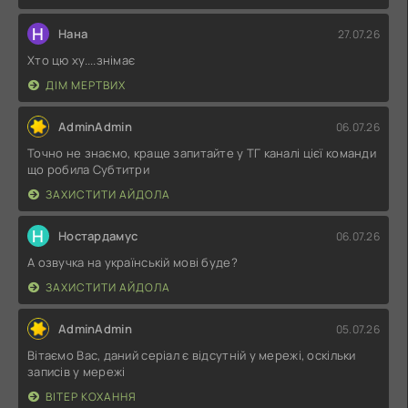
Н
Нана
27.07.26
Хто цю ху....знімає
ДІМ МЕРТВИХ
AdminAdmin
06.07.26
Точно не знаємо, краще запитайте у ТГ каналі цієї команди
що робила Субтитри
ЗАХИСТИТИ АЙДОЛА
Н
Ностардамус
06.07.26
А озвучка на українській мові буде?
ЗАХИСТИТИ АЙДОЛА
AdminAdmin
05.07.26
Вітаємо Вас, даний серіал є відсутній у мережі, оскільки
записів у мережі
ВІТЕР КОХАННЯ