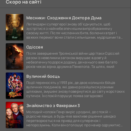
Скоро на сайті
Месники: Сходження Доктора Дума
Легендарні супергерої знову об'єднуються, щоб
зустрітися з найнебезпечнішим випробуванням у
своєму житті. Після численних битв, болючих втрат і
важких перемог вони стали сильнішими, мудрішими та
ще
Одіссея
Після завершення Троянської війни цар Ітаки Одіссей
разом із невеликим загоном вирушає в довгу й
небезпечну подорож додому, де на нього вже багато
років чекає вірна дружина Пенелопа. Та шлях, який
Вуличний боєць
Події переносять у 1993 рік, де двоє колишніх бійців
вуличних поєдинків, які давно розійшлися різними
шляхами, змушені знову повернутися до світу жорстоких
сутичок. Їх спокій порушує поява загадкової
Знайомство з Факерами 3
Молодий чоловік Генрі виріс у родині, де спокій —
рідкісне явище, а будь-яке важливе рішення швидко
перетворюється на привід для суперечок і
непорозумінь. Коли він оголошує про намір одружитися,
це