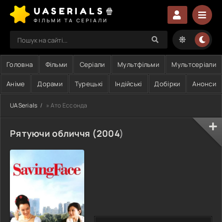
UASERIALS🍿
ФІЛЬМИ ТА СЕРІАЛИ
Головна
Фільми
Серіали
Мультфільми
Мультсеріали
Аніме
Дорами
Турецькі
Індійські
Добірки
Анонси
UASerials
» Ато Ессонда
Рятуючи обличчя (
2004
)