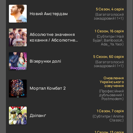
5 Сезон, 4 серія
Новий Амстердам
(Багатоголосий
закадровий | 1+1)
1 Сезон, 16 серія
Абсолютне значення
(Субтитри | Най
кохання / Абсолютне
Буде!, BambooUA,
Ada_Ya.Yaoi)
значення романтики
5 Сезон, 60 серія
Візерунки долі
(Багатоголосий
закадровий | 1+1)
Оновлення
Українського
озвучення
Мортал Комбат 2
(Професійний
дубльований |
Postmodern)
1 Сезон, 7 серія
Дзіпанґ
(Субтитри | Anime
Classic)
1 Сезон, 13 серія