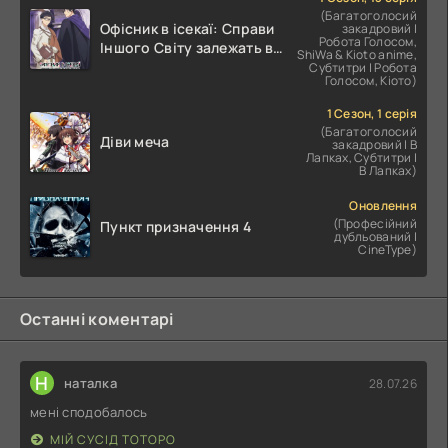
(Багатоголосий
Офісник в ісекаї: Справи
закадровий |
Робота Голосом,
Іншого Світу залежать від
ShiWa & Kioto anime,
Корпоративного Раба
Субтитри | Робота
Голосом, Кіото)
1 Сезон, 1 серія
(Багатоголосий
Діви меча
закадровий | В
Лапках, Субтитри |
В Лапках)
Оновлення
(Професійний
Пункт призначення 4
дубльований |
CineType)
Останні коментарі
Н
наталка
28.07.26
мені сподобалось
МІЙ СУСІД ТОТОРО