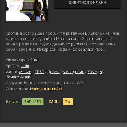
ДИВИТИСЯ ОНЛАЙН
Картина розповідає про життя китаянки Вільгельміни, яка
живе в затишному районі Мангеттена. З раннього віку
вона мріяла стати досвідченим хірургом і, присвятивши
себе навчанню та кар'єрі, не замислювалася про
особисте життя навіть у свої 28 років. Однак її жаліслива
мама, бажаючи бачити доньку щасливою, активно
Рік виходу:
2004
підшукує їй кандидатів на роль залицяльників.
Країна:
США
Вільгельміна, однак, наполегливо чинить опір усім
Жанр:
Фільми
/
ЛГБТ
/
Драма
/
Мелодрама
/
Комедія
/
спробам матері, навіть грубо відшиваючи чоловіків, яких
Романтичний
багато жінок вважали б завидними
Озвучка:
Багатоголосий закадровий | ICTV
Оновлення:
Новинка на сайті
Якість:
IMDb:
FHD 1080
7.4