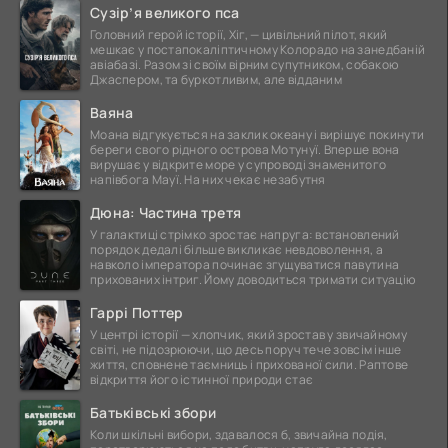
Сузір’я великого пса
Головний герой історії, Хіг, — цивільний пілот, який
мешкає у постапокаліптичному Колорадо на занедбаній
авіабазі. Разом зі своїм вірним супутником, собакою
Джаспером, та буркотливим, але відданим
Ваяна
Моана відгукується на заклик океану і вирішує покинути
береги свого рідного острова Мотунуї. Вперше вона
вирушає у відкрите море у супроводі знаменитого
напівбога Мауї. На них чекає незабутня
Дюна: Частина третя
У галактиці стрімко зростає напруга: встановлений
порядок дедалі більше викликає невдоволення, а
навколо імператора починає згущуватися павутина
прихованих інтриг. Йому доводиться тримати ситуацію
Гаррі Поттер
У центрі історії — хлопчик, який зростав у звичайному
світі, не підозрюючи, що десь поруч тече зовсім інше
життя, сповнене таємниць і прихованої сили. Раптове
відкриття його істинної природи стає
Батьківські збори
Коли шкільні вибори, здавалося б, звичайна подія,