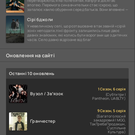
перетворюються на поле битви, напруга досягає
апогею. Перемога сина вчительки стає іскрою, що
запалює хвилю обурення серед батьків. Вони впевнені —
Сірі бджоли
У невеличкому селі, що розташоване в так званій «сірій
зоні» неподалік лінії фронту, залишились лише двоє
давніх знайомих, які колись були ворогами ще з дитячих
часів. Село давно відрізане від благ
Оновлення на сайті
Останні 10 оновлень
1 Сезон, 6 серія
Вузол / Звʼязок
(Субтитри |
Pantheon, UABLTY)
9 Сезон, 5 серія
(Багатоголосий
закадровий | MGG,
Ґранчестер
ТакТребаПродакшн,
Суспільне
Культура)