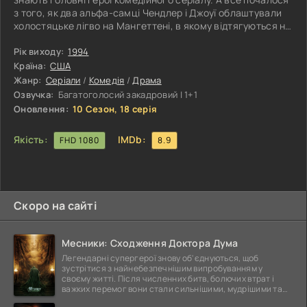
з того, як два альфа-самці Чендлер і Джоуї облаштували
холостяцьке лігво на Мангеттені, в якому відтягуються на
повну котушку. Незабаром по сусідству з'являються дві
чарівні серцеїдки Рейчел і Моніка, які гармонійно
Рік виходу:
1994
вписалися в тутешню атмосферу. Разом вони весело
Країна:
США
проводять час і потрапляють у низку комічних ситуацій.
Жанр:
Серіали
/
Комедія
/
Драма
Так само до них у гості частенько заглядають: дивакувата
Озвучка:
Багатоголосий закадровий | 1+1
дівчина
Оновлення:
10 Сезон, 18 серія
Якість:
IMDb:
FHD 1080
8.9
Скоро на сайті
Месники: Сходження Доктора Дума
Легендарні супергерої знову об'єднуються, щоб
зустрітися з найнебезпечнішим випробуванням у
своєму житті. Після численних битв, болючих втрат і
важких перемог вони стали сильнішими, мудрішими та
ще