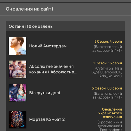
Оновлення на сайті
Останні 10 оновлень
5 Сезон, 4 серія
Новий Амстердам
(Багатоголосий
закадровий | 1+1)
1 Сезон, 16 серія
Абсолютне значення
(Субтитри | Най
кохання / Абсолютне
Буде!, BambooUA,
Ada_Ya.Yaoi)
значення романтики
5 Сезон, 60 серія
Візерунки долі
(Багатоголосий
закадровий | 1+1)
Оновлення
Українського
озвучення
Мортал Комбат 2
(Професійний
дубльований |
Postmodern)