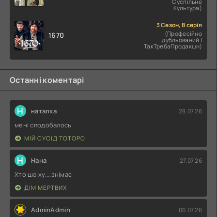
Суспільне
Культура)
3 Сезон, 8 серія
(Професійно
1670
дубльований |
ТакТребаПродакшн)
Останні коментарі
Н
наталка
28.07.26
мені сподобалось
МІЙ СУСІД ТОТОРО
Н
Нана
27.07.26
Хто цю ху....знімає
ДІМ МЕРТВИХ
AdminAdmin
06.07.26