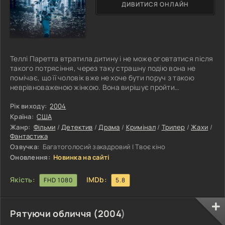
ДИВИТИСЯ ОНЛАЙН
Теллі Паретта втратила дитину і не може оговтатися після
такого потрясіння, через таку страшну подію вона не
помічає, що її чоловік вже не хоче бути поруч з такою
неврівноваженою жінкою. Вона вирішує пройти
обстеження у психоаналітика, і діагнозом стає
нездоровий нестійкий психічний стан. Лікар приходить до
Рік виходу:
2004
висновку, що навіть сина у жінки ніколи не було, у неї
Країна:
США
стався викидень, дитина навіть ніколи не бачила світла.
Жанр:
Фільми
/
Детектив
/
Драма
/
Кримінал
/
Трилер
/
Жахи
/
Жінка відмовляється прийняти своє божевілля, нехай
Фантастика
навіть минуло більше року,
Озвучка:
Багатоголосий закадровий | Твоє кіно
Оновлення:
Новинка на сайті
Якість:
IMDb:
FHD 1080
5.8
Рятуючи обличчя (
2004
)