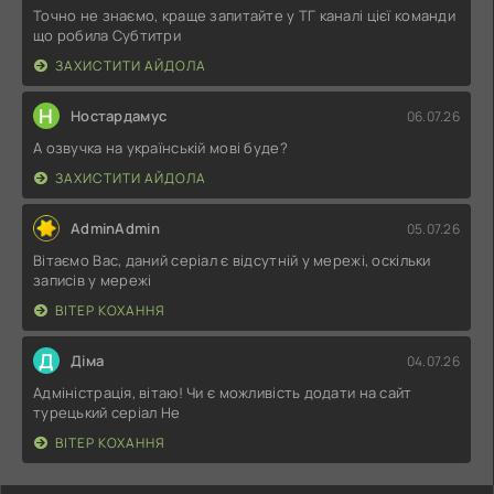
Точно не знаємо, краще запитайте у ТГ каналі цієї команди
що робила Субтитри
ЗАХИСТИТИ АЙДОЛА
Н
Ностардамус
06.07.26
А озвучка на українській мові буде?
ЗАХИСТИТИ АЙДОЛА
AdminAdmin
05.07.26
Вітаємо Вас, даний серіал є відсутній у мережі, оскільки
записів у мережі
ВІТЕР КОХАННЯ
Д
Діма
04.07.26
Адміністрація, вітаю! Чи є можливість додати на сайт
турецький серіал Не
ВІТЕР КОХАННЯ