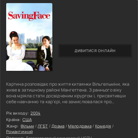
ДИВИТИСЯ ОНЛАЙН
Картина розповідає про життя китаянки Вільгельміни, яка
живе в затишному районі Мангеттена. З раннього віку
вона мріяла стати досвідченим хірургом і, присвятивши
себе навчанню та кар'єрі, не замислювалася про
особисте життя навіть у свої 28 років. Однак її жаліслива
мама, бажаючи бачити доньку щасливою, активно
Рік виходу:
2004
підшукує їй кандидатів на роль залицяльників.
Країна:
США
Вільгельміна, однак, наполегливо чинить опір усім
Жанр:
Фільми
/
ЛГБТ
/
Драма
/
Мелодрама
/
Комедія
/
спробам матері, навіть грубо відшиваючи чоловіків, яких
Романтичний
багато жінок вважали б завидними