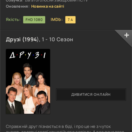
Озвучка:
Багатоголосий закадровий | ICTV
Оновлення:
Новинка на сайті
Якість:
IMDb:
FHD 1080
7.4
Друзі (
1994
), 1 - 10 Сезон
ДИВИТИСЯ ОНЛАЙН
Справжній друг пізнається в біді, і про це не з чуток
знають головні герої комедійного серіалу. А все почалося