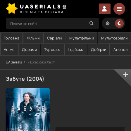
UASERIALS🍿
ФІЛЬМИ ТА СЕРІАЛИ
Головна
Фільми
Серіали
Мультфільми
Мультсеріали
Аніме
Дорами
Турецькі
Індійські
Добірки
Анонси
UASerials
» Джессіка Хехт
Забуте (
2004
)