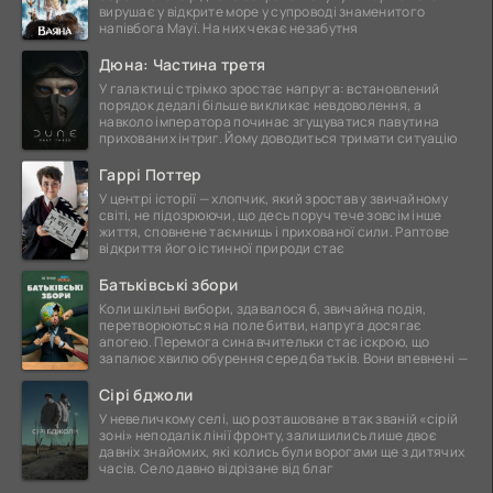
вирушає у відкрите море у супроводі знаменитого
напівбога Мауї. На них чекає незабутня
Дюна: Частина третя
У галактиці стрімко зростає напруга: встановлений
порядок дедалі більше викликає невдоволення, а
навколо імператора починає згущуватися павутина
прихованих інтриг. Йому доводиться тримати ситуацію
Гаррі Поттер
У центрі історії — хлопчик, який зростав у звичайному
світі, не підозрюючи, що десь поруч тече зовсім інше
життя, сповнене таємниць і прихованої сили. Раптове
відкриття його істинної природи стає
Батьківські збори
Коли шкільні вибори, здавалося б, звичайна подія,
перетворюються на поле битви, напруга досягає
апогею. Перемога сина вчительки стає іскрою, що
запалює хвилю обурення серед батьків. Вони впевнені —
Сірі бджоли
У невеличкому селі, що розташоване в так званій «сірій
зоні» неподалік лінії фронту, залишились лише двоє
давніх знайомих, які колись були ворогами ще з дитячих
часів. Село давно відрізане від благ