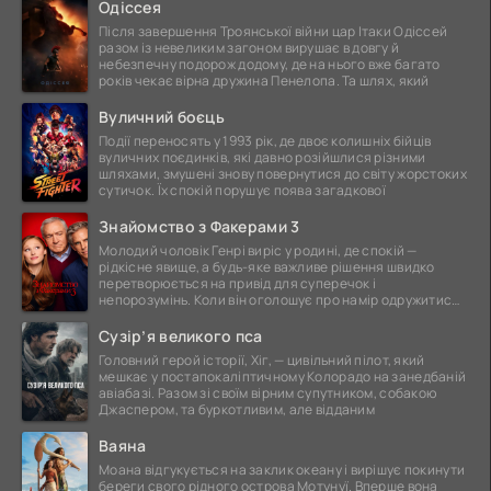
Одіссея
Після завершення Троянської війни цар Ітаки Одіссей
разом із невеликим загоном вирушає в довгу й
небезпечну подорож додому, де на нього вже багато
років чекає вірна дружина Пенелопа. Та шлях, який
Вуличний боєць
Події переносять у 1993 рік, де двоє колишніх бійців
вуличних поєдинків, які давно розійшлися різними
шляхами, змушені знову повернутися до світу жорстоких
сутичок. Їх спокій порушує поява загадкової
Знайомство з Факерами 3
Молодий чоловік Генрі виріс у родині, де спокій —
рідкісне явище, а будь-яке важливе рішення швидко
перетворюється на привід для суперечок і
непорозумінь. Коли він оголошує про намір одружитися,
це
Сузір’я великого пса
Головний герой історії, Хіг, — цивільний пілот, який
мешкає у постапокаліптичному Колорадо на занедбаній
авіабазі. Разом зі своїм вірним супутником, собакою
Джаспером, та буркотливим, але відданим
Ваяна
Моана відгукується на заклик океану і вирішує покинути
береги свого рідного острова Мотунуї. Вперше вона