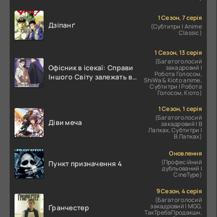
1 Сезон, 7 серія
Дзіпанґ
(Субтитри | Anime
Classic)
1 Сезон, 13 серія
(Багатоголосий
Офісник в ісекаї: Справи
закадровий |
Робота Голосом,
Іншого Світу залежать від
ShiWa & Kioto anime,
Корпоративного Раба
Субтитри | Робота
Голосом, Кіото)
1 Сезон, 1 серія
(Багатоголосий
Діви меча
закадровий | В
Лапках, Субтитри |
В Лапках)
Оновлення
(Професійний
Пункт призначення 4
дубльований |
CineType)
9 Сезон, 4 серія
(Багатоголосий
закадровий | MGG,
Ґранчестер
ТакТребаПродакшн,