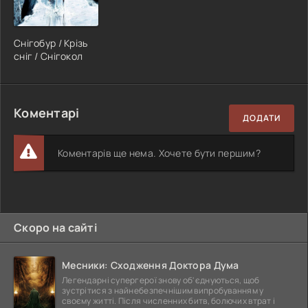
Снігобур / Крізь
сніг / Снігокол
Коментарі
ДОДАТИ
Коментарів ще нема. Хочете бути першим?
Скоро на сайті
Месники: Сходження Доктора Дума
Легендарні супергерої знову об'єднуються, щоб
зустрітися з найнебезпечнішим випробуванням у
своєму житті. Після численних битв, болючих втрат і