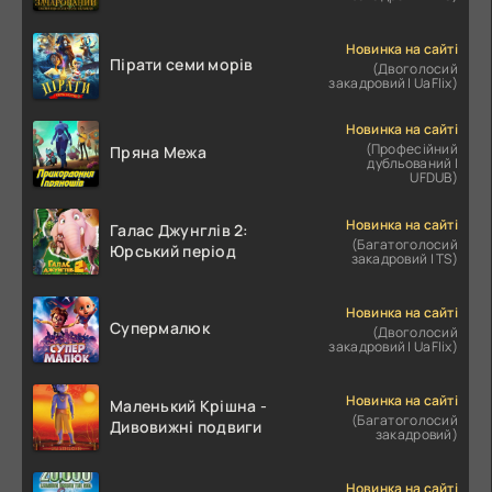
Новинка на сайті
Пірати семи морів
(Двоголосий
закадровий | UaFlix)
Новинка на сайті
(Професійний
Пряна Межа
дубльований |
UFDUB)
Новинка на сайті
Галас Джунглів 2:
(Багатоголосий
Юрський період
закадровий | TS)
Новинка на сайті
Супермалюк
(Двоголосий
закадровий | UaFlix)
Новинка на сайті
Маленький Крішна -
(Багатоголосий
Дивовижні подвиги
закадровий)
Новинка на сайті