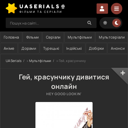
UASERIALS🍿
ФІЛЬМИ ТА СЕРІАЛИ
Головна
Фільми
Серіали
Мультфільми
Мультсеріали
Аніме
Дорами
Турецькі
Індійські
Добірки
Анонси
UASerials
»
Мультфільми
» Гей, красунчику
Гей, красунчику дивитися
онлайн
HEY GOOD LOOKIN'