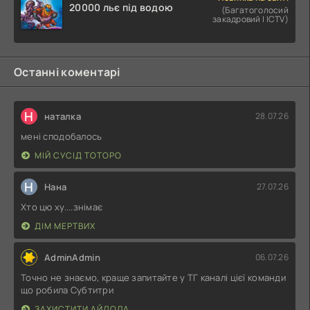
20000 льє під водою
(Багатоголосий
закадровий | ICTV)
Останні коментарі
Н
наталка
28.07.26
мені сподобалось
МІЙ СУСІД ТОТОРО
Н
Нана
27.07.26
Хто цю ху....знімає
ДІМ МЕРТВИХ
AdminAdmin
06.07.26
Точно не знаємо, краще запитайте у ТГ каналі цієї команди
що робила Субтитри
ЗАХИСТИТИ АЙДОЛА