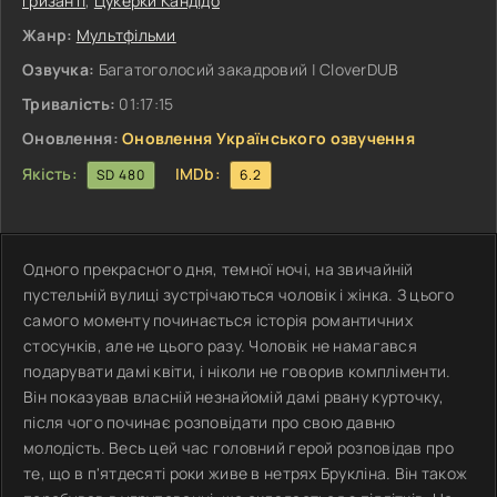
Гризанті
,
Цукерки Кандідо
Жанр:
Мультфільми
Озвучка:
Багатоголосий закадровий | CloverDUB
Тривалість:
01:17:15
Оновлення:
Оновлення Українського озвучення
Якість:
IMDb:
SD 480
6.2
Одного прекрасного дня, темної ночі, на звичайній
пустельній вулиці зустрічаються чоловік і жінка. З цього
самого моменту починається історія романтичних
стосунків, але не цього разу. Чоловік не намагався
подарувати дамі квіти, і ніколи не говорив компліменти.
Він показував власній незнайомій дамі рвану курточку,
після чого починає розповідати про свою давню
молодість. Весь цей час головний герой розповідав про
те, що в п'ятдесяті роки живе в нетрях Брукліна. Він також