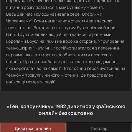
перебував в угрупованні, що складається з підлітків. Це
питання розглядається в майбутньому моменті.
Весь цей час молодь називала себе "Високими
Черевиками". Вони намагалися стежити за власною
зовнішністю. Зокрема доглянутим був керівник банди
Вінні. Група молодих людей, вважалися справжніми
королями Брукліна, якби не ворожа сторона. Угруповання
темношкірих "Чапліни", постійно змагалося з головними
героями, що затьмарило особисте життя справжніх
піжонів. Про це незабаром розповідає чоловік дамочці,
яка коротала час на самоті. Її головний герой зустрічає на
темному провулку нічного містечка, де представлені
найкращі моменти подій.
«Гей, красунчику»
1982
дивитися українською
онлайн безкоштовно
Дивитися онлайн
Трейлер