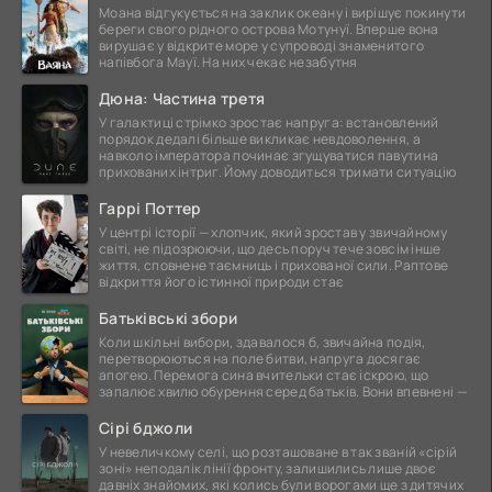
Моана відгукується на заклик океану і вирішує покинути
береги свого рідного острова Мотунуї. Вперше вона
вирушає у відкрите море у супроводі знаменитого
напівбога Мауї. На них чекає незабутня
Дюна: Частина третя
У галактиці стрімко зростає напруга: встановлений
порядок дедалі більше викликає невдоволення, а
навколо імператора починає згущуватися павутина
прихованих інтриг. Йому доводиться тримати ситуацію
Гаррі Поттер
У центрі історії — хлопчик, який зростав у звичайному
світі, не підозрюючи, що десь поруч тече зовсім інше
життя, сповнене таємниць і прихованої сили. Раптове
відкриття його істинної природи стає
Батьківські збори
Коли шкільні вибори, здавалося б, звичайна подія,
перетворюються на поле битви, напруга досягає
апогею. Перемога сина вчительки стає іскрою, що
запалює хвилю обурення серед батьків. Вони впевнені —
Сірі бджоли
У невеличкому селі, що розташоване в так званій «сірій
зоні» неподалік лінії фронту, залишились лише двоє
давніх знайомих, які колись були ворогами ще з дитячих