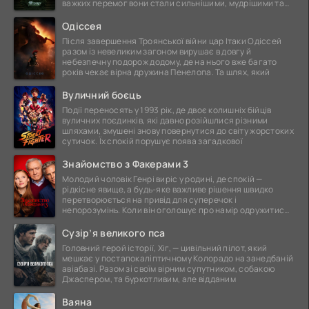
важких перемог вони стали сильнішими, мудрішими та
ще
Одіссея
Після завершення Троянської війни цар Ітаки Одіссей
разом із невеликим загоном вирушає в довгу й
небезпечну подорож додому, де на нього вже багато
років чекає вірна дружина Пенелопа. Та шлях, який
Вуличний боєць
Події переносять у 1993 рік, де двоє колишніх бійців
вуличних поєдинків, які давно розійшлися різними
шляхами, змушені знову повернутися до світу жорстоких
сутичок. Їх спокій порушує поява загадкової
Знайомство з Факерами 3
Молодий чоловік Генрі виріс у родині, де спокій —
рідкісне явище, а будь-яке важливе рішення швидко
перетворюється на привід для суперечок і
непорозумінь. Коли він оголошує про намір одружитися,
це
Сузір’я великого пса
Головний герой історії, Хіг, — цивільний пілот, який
мешкає у постапокаліптичному Колорадо на занедбаній
авіабазі. Разом зі своїм вірним супутником, собакою
Джаспером, та буркотливим, але відданим
Ваяна