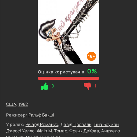
16+
0%
Оцінка користувачів
0
1
США
,
1982
Режисер:
Ральф Бакші
У ролях:
Річард Романус
,
Девід Проваль
,
Тіна Боуман
,
Джессі Уеллс
,
Філіп М. Томас
,
Франк ДеКова
,
Анджело