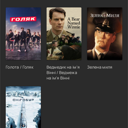
Голота / Голяк
Ведмедик на ім'я
Зелена миля
Вінні / Ведмежа
на ім'я Вінні