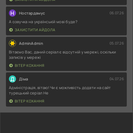
Н
Ностардамус
06.07.26
А озвучка на українській мові буде?
ЗАХИСТИТИ АЙДОЛА
AdminAdmin
05.07.26
Вітаємо Вас, даний серіал є відсутній у мережі, оскільки
записів у мережі
ВІТЕР КОХАННЯ
Д
Діма
04.07.26
Адміністрація, вітаю! Чи є можливість додати на сайт
турецький серіал Не
ВІТЕР КОХАННЯ