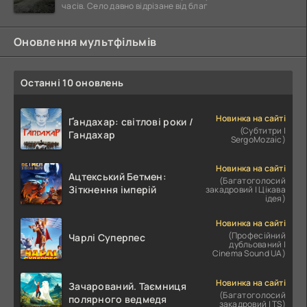
часів. Село давно відрізане від благ
Оновлення мультфільмів
Останні 10 оновлень
Новинка на сайті
Ґандахар: світлові роки /
(Субтитри |
Гандахар
SergoMozaic)
Новинка на сайті
Ацтекський Бетмен:
(Багатоголосий
Зіткнення імперій
закадровий | Цікава
ідея)
Новинка на сайті
(Професійний
Чарлі Суперпес
дубльований |
Cinema Sound UA)
Новинка на сайті
Зачарований. Таємниця
(Багатоголосий
полярного ведмедя
закадровий | TS)