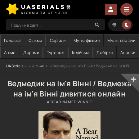
UASERIALS🍿
ФІЛЬМИ ТА СЕРІАЛИ
Головна
Фільми
Серіали
Мультфільми
Мультсеріали
Аніме
Дорами
Турецькі
Індійські
Добірки
Анонси
UASerials
»
Фільми
» Ведмедик на ім'я Вінні / Ведмежа на ім'я Вінні
Ведмедик на ім'я Вінні / Ведмежа
на ім'я Вінні дивитися онлайн
A BEAR NAMED WINNIE