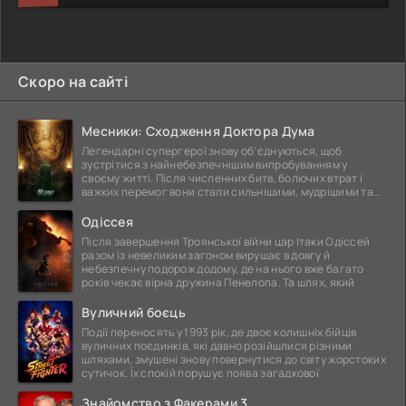
Скоро на сайті
Месники: Сходження Доктора Дума
Легендарні супергерої знову об'єднуються, щоб
зустрітися з найнебезпечнішим випробуванням у
своєму житті. Після численних битв, болючих втрат і
важких перемог вони стали сильнішими, мудрішими та
ще
Одіссея
Після завершення Троянської війни цар Ітаки Одіссей
разом із невеликим загоном вирушає в довгу й
небезпечну подорож додому, де на нього вже багато
років чекає вірна дружина Пенелопа. Та шлях, який
Вуличний боєць
Події переносять у 1993 рік, де двоє колишніх бійців
вуличних поєдинків, які давно розійшлися різними
шляхами, змушені знову повернутися до світу жорстоких
сутичок. Їх спокій порушує поява загадкової
Знайомство з Факерами 3