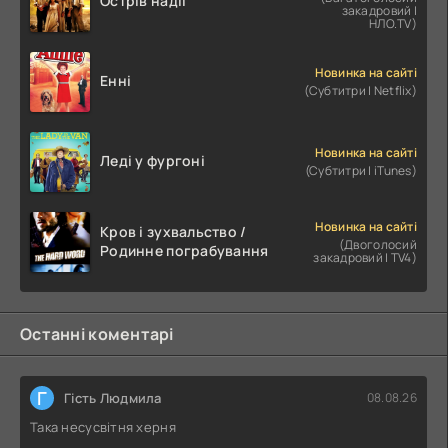
Острів надії
закадровий |
НЛО.TV)
Новинка на сайті
Енні
(Субтитри | Netflix)
Новинка на сайті
Леді у фургоні
(Субтитри | iTunes)
Новинка на сайті
Кров і зухвальство /
(Двоголосий
Родинне пограбування
закадровий | TV4)
Останні коментарі
Г
Гість Людмила
08.08.26
Така несусвітня херня