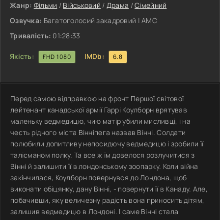
Жанр:
Фільми
/
Військовий
/
Драма
/
Сімейний
Озвучка:
Багатоголосий закадровий | АМС
Тривалість:
01:28:33
Якість:
IMDb:
FHD 1080
6.8
Перед самою відправкою на фронт Першої світової
лейтенант канадської армії Гаррі Коулборн врятував
маленьку ведмедицю, чию матір убили мисливці, і на
честь рідного міста Вінніпега назвав Вінні. Солдати
полюбили допитливу непосидючу ведмедицю і зробили її
талісманом полку. Та все ж їм довелося розлучитися з
Вінні й залишити її в лондонському зоопарку. Коли війна
закінчилася, Коулборн повернувся до Лондона, щоб
виконати обіцянку, дану Вінні, - повернути її в Канаду. Але,
побачивши, яку величезну радість вона приносить дітям,
залишив ведмедицю в Лондоні. І саме Вінні стала