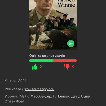
0+
Оцінка користувачів
0
0
Канада
,
2004
Режисер:
Джон Кент Харрісон
У ролях:
Майкл Фассбендер
,
Гіл Беллоу
,
Девід Суше
,
Стівен Фрай