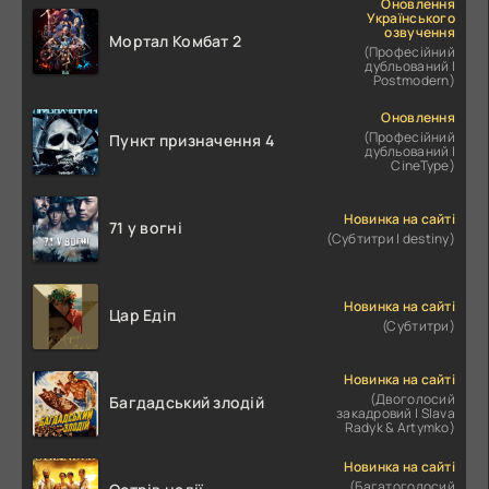
Оновлення
Українського
озвучення
Мортал Комбат 2
(Професійний
дубльований |
Postmodern)
Оновлення
(Професійний
Пункт призначення 4
дубльований |
CineType)
Новинка на сайті
71 у вогні
(Субтитри | destiny)
Новинка на сайті
Цар Едіп
(Субтитри)
Новинка на сайті
(Двоголосий
Багдадський злодій
закадровий | Slava
Radyk & Artymko)
Новинка на сайті
(Багатоголосий