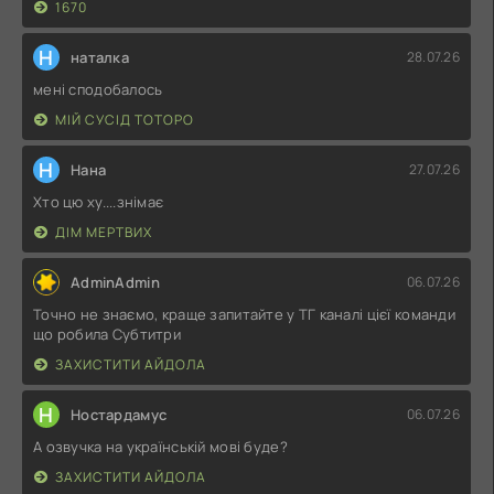
1670
Н
наталка
28.07.26
мені сподобалось
МІЙ СУСІД ТОТОРО
Н
Нана
27.07.26
Хто цю ху....знімає
ДІМ МЕРТВИХ
AdminAdmin
06.07.26
Точно не знаємо, краще запитайте у ТГ каналі цієї команди
що робила Субтитри
ЗАХИСТИТИ АЙДОЛА
Н
Ностардамус
06.07.26
А озвучка на українській мові буде?
ЗАХИСТИТИ АЙДОЛА