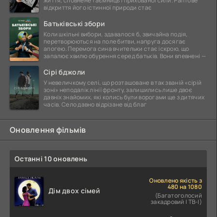
життя, сповнене таємниць і прихованої сили. Раптове
відкриття його істинної природи стає
Батьківські збори
Коли шкільні вибори, здавалося б, звичайна подія,
перетворюються на поле битви, напруга досягає
апогею. Перемога сина вчительки стає іскрою, що
запалює хвилю обурення серед батьків. Вони впевнені —
Сірі бджоли
У невеличкому селі, що розташоване в так званій «сірій
зоні» неподалік лінії фронту, залишились лише двоє
давніх знайомих, які колись були ворогами ще з дитячих
часів. Село давно відрізане від благ
Оновлення фільмів
Останні 10 оновлень
Оновлено якість з
480 на 1080
Дім двох сімей
(Багатоголосий
закадровий | ТВ-І)