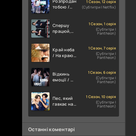
Розпродана
1 Сезон, 12 серія
тобою /
(Субтитри | Netflix)
Знову в
наявності
1 Сезон, 1 серія
Спершу
(Субтитри |
працюй,
Pantheon)
потім
цілуй
1 Сезон, 7 серія
Край неба
(Субтитри |
/ На краю
Pantheon)
світанку
1 Сезон, 6 серія
Відкинь
(Субтитри |
емоції / Не
Pantheon)
будьте
занадто
емоційними
1 Сезон, 10 серія
Пес, який
(Субтитри |
гавкає на
Pantheon)
літак / Пес
і літак
Останні коментарі