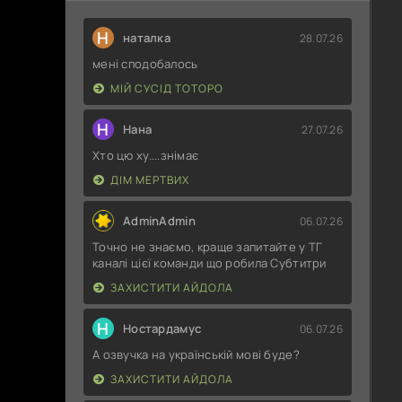
Н
наталка
28.07.26
мені сподобалось
МІЙ СУСІД ТОТОРО
Н
Нана
27.07.26
Хто цю ху....знімає
ДІМ МЕРТВИХ
AdminAdmin
06.07.26
Точно не знаємо, краще запитайте у ТГ
каналі цієї команди що робила Субтитри
ЗАХИСТИТИ АЙДОЛА
Н
Ностардамус
06.07.26
А озвучка на українській мові буде?
ЗАХИСТИТИ АЙДОЛА