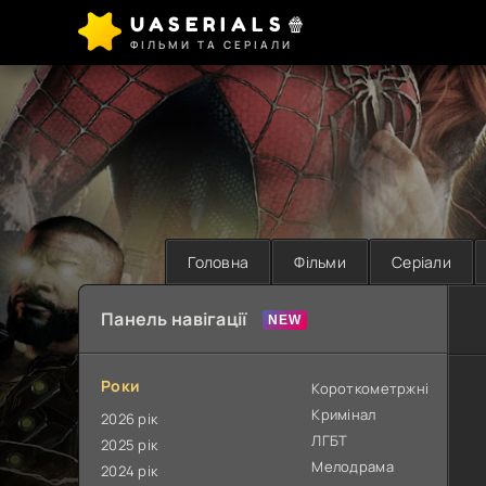
UASERIALS🍿
ФІЛЬМИ ТА СЕРІАЛИ
Головна
Фільми
Серіали
Панель навігації
Роки
Короткометржні
Кримінал
2026 рік
ЛГБТ
2025 рік
Мелодрама
2024 рік