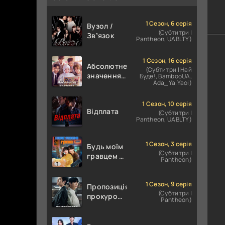
1 Сезон, 6 серія
Вузол /
(Субтитри |
Звʼязок
Pantheon, UABLTY)
1 Сезон, 16 серія
Абсолютне
(Субтитри | Най
значення
Буде!, BambooUA,
Ada_Ya.Yaoi)
кохання /
Абсолютне
значення
1 Сезон, 10 серія
Відплата
(Субтитри |
романтики
Pantheon, UABLTY)
1 Сезон, 3 серія
Будь моїм
(Субтитри |
гравцем /
Pantheon)
Пов'язані
грою
1 Сезон, 9 серія
Пропозиція
(Субтитри |
прокурора
Pantheon)
/
Прокурорська
пропозиція