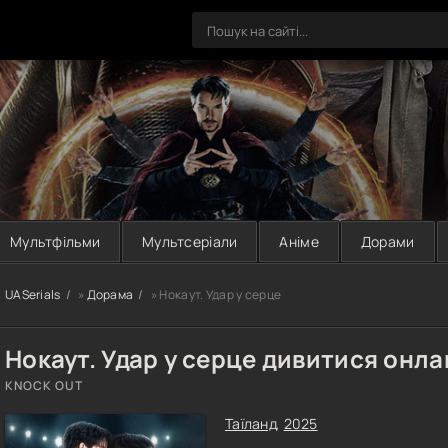
Мультфільми
Мультсеріали
Аніме
Дорами
UASerials
»
Дорама
» Нокаут. Удар у серце
Нокаут. Удар у серце дивитися онла
KNOCK OUT
Таїланд
,
2025