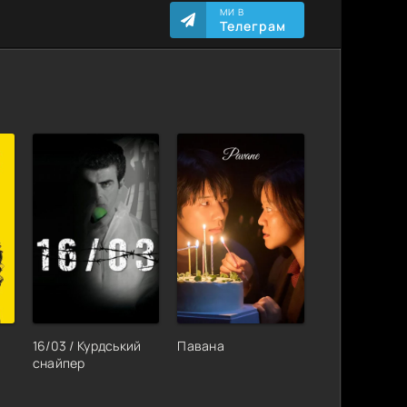
МИ В
Телеграм
16/03 / Курдський
Павана
снайпер