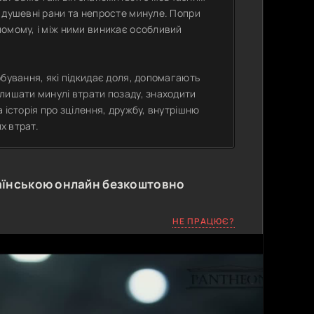
 душевні рани та непросте минуле. Попри
йомому, і між ними виникає особливий
обування, які підкидає доля, допомагають
лишати минулі втрати позаду, знаходити
 історія про зцілення, дружбу, внутрішню
х втрат.
аїнською онлайн безкоштовно
НЕ ПРАЦЮЄ?