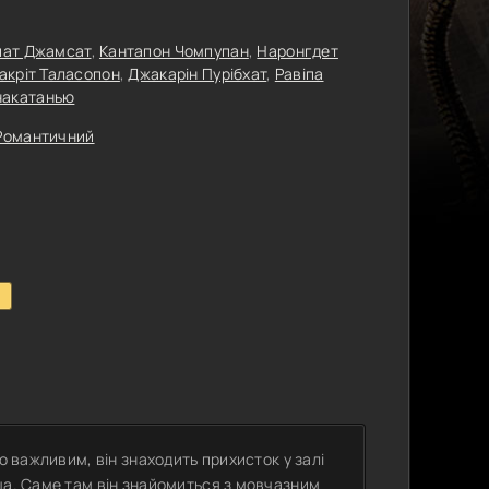
пат Джамсат
,
Кантапон Чомпупан
,
Наронгдет
акріт Таласопон
,
Джакарін Пурібхат
,
Равіпа
накатанью
Романтичний
1
о важливим, він знаходить прихисток у залі
ша. Саме там він знайомиться з мовчазним