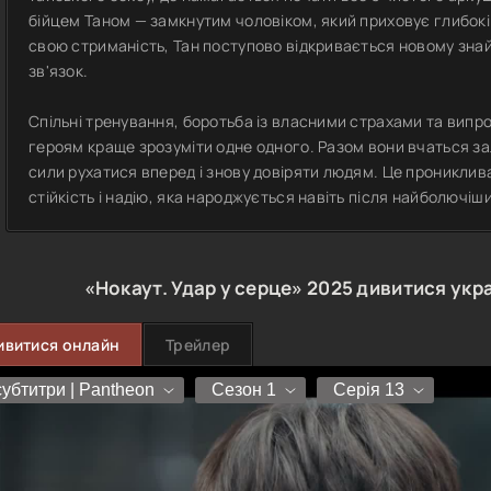
бійцем Таном — замкнутим чоловіком, який приховує глибокі
свою стриманість, Тан поступово відкривається новому зна
зв'язок.
Спільні тренування, боротьба із власними страхами та випр
героям краще зрозуміти одне одного. Разом вони вчаться за
сили рухатися вперед і знову довіряти людям. Це прониклива
стійкість і надію, яка народжується навіть після найболючіши
«Нокаут. Удар у серце»
2025
дивитися укр
ивитися онлайн
Трейлер