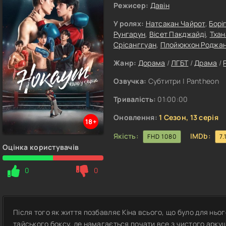
Режисер:
Давін
У ролях:
Натсакан Чайрот
,
Борі
Рунгарун
,
Вісет Пакджайді
,
Тхан
Срісанггуан
,
Плойюкхон Роджа
Жанр:
Дорама
/
ЛГБТ
/
Драма
/
Озвучка:
Субтитри | Pantheon
Тривалість:
01:00:00
Оновлення:
1 Сезон, 13 серія
18+
Якість:
IMDb:
FHD 1080
7.
Оцінка користувачів
0
0
Після того як життя позбавляє Кіна всього, що було для ньог
тайського боксу, де намагається почати все з чистого арку