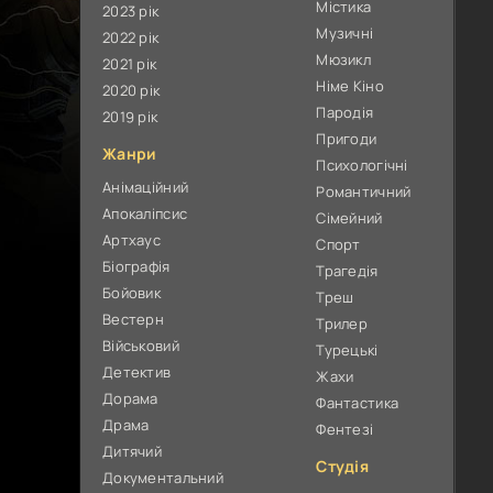
Містика
2023 рік
Музичні
2022 рік
Мюзикл
2021 рік
Німе Кіно
2020 рік
Пародія
2019 рік
Пригоди
Жанри
Психологічні
Анімаційний
Романтичний
Апокаліпсис
Сімейний
Артхаус
Спорт
Біографія
Трагедія
Бойовик
Треш
Вестерн
Трилер
Військовий
Турецькі
Детектив
Жахи
Дорама
Фантастика
Драма
Фентезі
Дитячий
Студія
Документальний