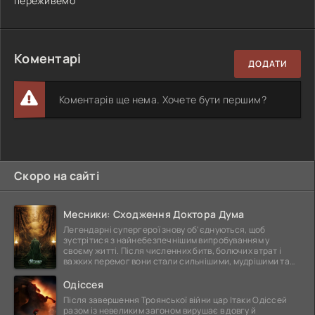
переживемо
Коментарі
ДОДАТИ
Коментарів ще нема. Хочете бути першим?
Скоро на сайті
Месники: Сходження Доктора Дума
Легендарні супергерої знову об'єднуються, щоб
зустрітися з найнебезпечнішим випробуванням у
своєму житті. Після численних битв, болючих втрат і
важких перемог вони стали сильнішими, мудрішими та
ще
Одіссея
Після завершення Троянської війни цар Ітаки Одіссей
разом із невеликим загоном вирушає в довгу й