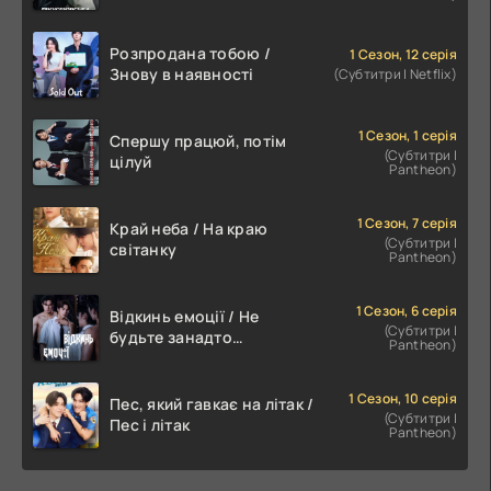
пропозиція
Розпродана тобою /
1 Сезон, 12 серія
Знову в наявності
(Субтитри | Netflix)
1 Сезон, 1 серія
Спершу працюй, потім
(Субтитри |
цілуй
Pantheon)
1 Сезон, 7 серія
Край неба / На краю
(Субтитри |
світанку
Pantheon)
1 Сезон, 6 серія
Відкинь емоції / Не
(Субтитри |
будьте занадто
Pantheon)
емоційними
1 Сезон, 10 серія
Пес, який гавкає на літак /
(Субтитри |
Пес і літак
Pantheon)