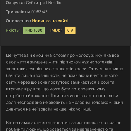
Озвучка:
Субтитри | Netflix
Тривалість:
01:53:43
Оновлення:
Новинка на сайті
Якість:
IMDb:
FHD 1080
6.9
Це чуттєва й емоційна історія про молоду жінку, яка все
своє життя змушена жити під тиском чужих поглядів і
жорстоких суспільних стандартів краси. Оточення звикло
бачити лише її зовнішність, не помічаючи внутрішнього
світу, через що вона поступово замикається в собі та
втрачає віру в те, що може бути по-справжньому
потрібною й коханою. Її життя минає в самотності, доки
доля несподівано не зводить її з молодим чоловіком, який
дивиться на неї зовсім інакше, ніж усі інші.
Він не намагається оцінювати її за зовнішністю, а прагне
побачити людину, що ховається за невпевненістю та