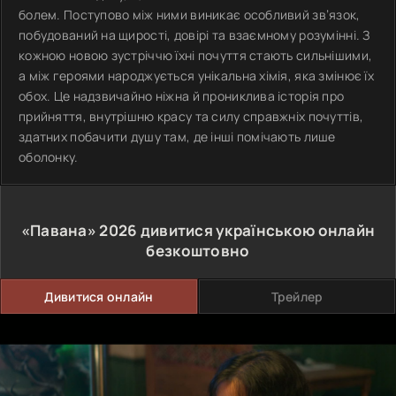
болем. Поступово між ними виникає особливий зв’язок,
побудований на щирості, довірі та взаємному розумінні. З
кожною новою зустріччю їхні почуття стають сильнішими,
а між героями народжується унікальна хімія, яка змінює їх
обох. Це надзвичайно ніжна й прониклива історія про
прийняття, внутрішню красу та силу справжніх почуттів,
здатних побачити душу там, де інші помічають лише
оболонку.
«Павана»
2026
дивитися українською онлайн
безкоштовно
Дивитися онлайн
Трейлер