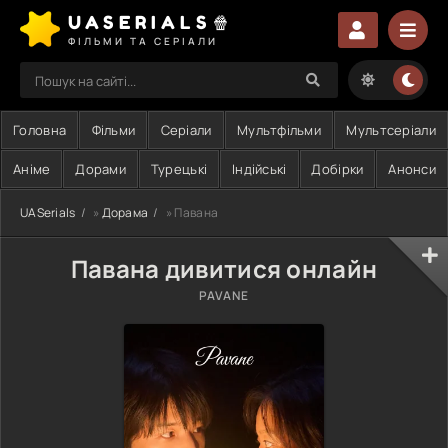
UASERIALS🍿
ФІЛЬМИ ТА СЕРІАЛИ
Головна
Фільми
Серіали
Мультфільми
Мультсеріали
Аніме
Дорами
Турецькі
Індійські
Добірки
Анонси
UASerials
»
Дорама
» Павана
Павана дивитися онлайн
PAVANE