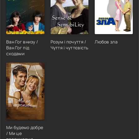
Ван Гог внизу /
Розум і почуття /
Любов зла
Ван Гог під
Чуття і чуттєвість
сходами
Ми будемо добре
/ Ми це