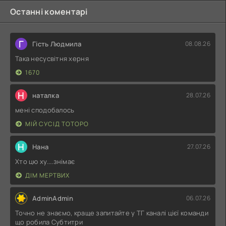
Останні коментарі
Г
Гість Людмила
08.08.26
Така несусвітня херня
1670
Н
наталка
28.07.26
мені сподобалось
МІЙ СУСІД ТОТОРО
Н
Нана
27.07.26
Хто цю ху....знімає
ДІМ МЕРТВИХ
AdminAdmin
06.07.26
Точно не знаємо, краще запитайте у ТГ каналі цієї команди
що робила Субтитри