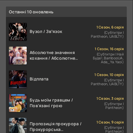
Останні 10 оновлень
1 Сезон, 6 серія
Вузол / Звʼязок
(Субтитри |
Pantheon, UABLTY)
1 Сезон, 16 серія
Абсолютне значення
(Субтитри | Най
кохання / Абсолютне
Буде!, BambooUA,
Ada_Ya.Yaoi)
значення романтики
1 Сезон, 10 серія
Відплата
(Субтитри |
Pantheon, UABLTY)
1 Сезон, 3 серія
Будь моїм гравцем /
(Субтитри |
Пов'язані грою
Pantheon)
1 Сезон, 9 серія
Пропозиція прокурора /
(Субтитри |
Прокурорська
Pantheon)