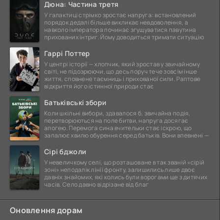
Дюна: Частина третя
У галактиці стрімко зростає напруга: встановлений
порядок дедалі більше викликає невдоволення, а
навколо імператора починає згущуватися павутина
прихованих інтриг. Йому доводиться тримати ситуацію
Гаррі Поттер
У центрі історії — хлопчик, який зростав у звичайному
світі, не підозрюючи, що десь поруч тече зовсім інше
життя, сповнене таємниць і прихованої сили. Раптове
відкриття його істинної природи стає
Батьківські збори
Коли шкільні вибори, здавалося б, звичайна подія,
перетворюються на поле битви, напруга досягає
апогею. Перемога сина вчительки стає іскрою, що
запалює хвилю обурення серед батьків. Вони впевнені —
Сірі бджоли
У невеличкому селі, що розташоване в так званій «сірій
зоні» неподалік лінії фронту, залишились лише двоє
давніх знайомих, які колись були ворогами ще з дитячих
часів. Село давно відрізане від благ
Оновлення дорам