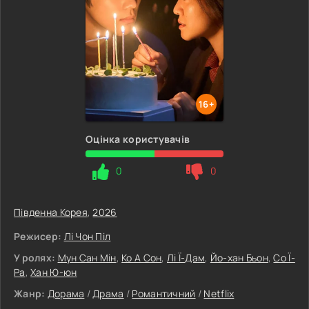
16+
Оцінка користувачів
0
0
Південна Корея
,
2026
Режисер:
Лі Чон Піл
У ролях:
Мун Сан Мін
,
Ко А Сон
,
Лі Ї-Дам
,
Йо-хан Бьон
,
Со Ї-
Ра
,
Хан Ю-юн
Жанр:
Дорама
/
Драма
/
Романтичний
/
Netflix