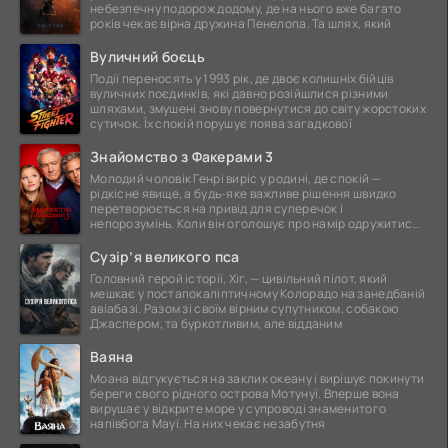
небезпечну подорож додому, де на нього вже багато
років чекає вірна дружина Пенелопа. Та шлях, який
Вуличний боєць
Події переносять у 1993 рік, де двоє колишніх бійців
вуличних поєдинків, які давно розійшлися різними
шляхами, змушені знову повернутися до світу жорстоких
сутичок. Їх спокій порушує поява загадкової
Знайомство з Факерами 3
Молодий чоловік Генрі виріс у родині, де спокій —
рідкісне явище, а будь-яке важливе рішення швидко
перетворюється на привід для суперечок і
непорозумінь. Коли він оголошує про намір одружитися,
це
Сузір’я великого пса
Головний герой історії, Хіг, — цивільний пілот, який
мешкає у постапокаліптичному Колорадо на занедбаній
авіабазі. Разом зі своїм вірним супутником, собакою
Джаспером, та буркотливим, але відданим
Ваяна
Моана відгукується на заклик океану і вирішує покинути
береги свого рідного острова Мотунуї. Вперше вона
вирушає у відкрите море у супроводі знаменитого
напівбога Мауї. На них чекає незабутня