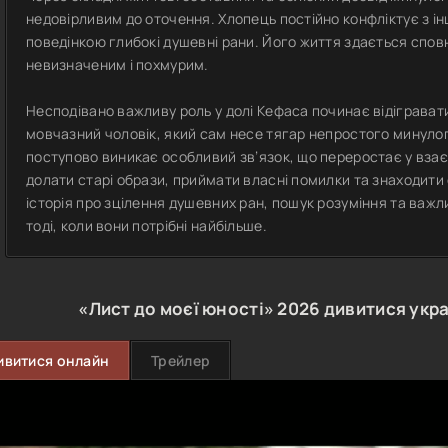
недовірливим до оточення. Хлопець постійно конфліктує з і
поведінкою глибокі душевні рани. Його життя здається спо
невизначеним і похмурим.
Несподівано важливу роль у долі Кефаса починає відіграват
мовчазний чоловік, який сам несе тягар непростого минулог
поступово виникає особливий зв’язок, що переростає у взає
долати старі образи, приймати власні помилки та знаходити
історія про зцілення душевних ран, пошук розуміння та важли
тоді, коли вони потрібні найбільше.
«Лист до моєї юності»
2026
дивитися укр
ивитися онлайн
Трейлер