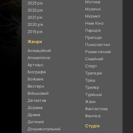
Містика
2023 рік
Музичні
2022 рік
Мюзикл
2021 рік
Німе Кіно
2020 рік
Пародія
2019 рік
Пригоди
Жанри
Психологічні
Анімаційний
Романтичний
Апокаліпсис
Сімейний
Артхаус
Спорт
Біографія
Трагедія
Бойовик
Треш
Вестерн
Трилер
Військовий
Турецькі
Детектив
Жахи
Дорама
Фантастика
Драма
Фентезі
Дитячий
Студія
Документальний