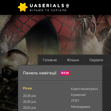
UASERIALS🍿
ФІЛЬМИ ТА СЕРІАЛИ
Головна
Фільми
Серіали
Панель навігації
Роки
Короткометржні
Кримінал
2026 рік
ЛГБТ
2025 рік
Мелодрама
2024 рік