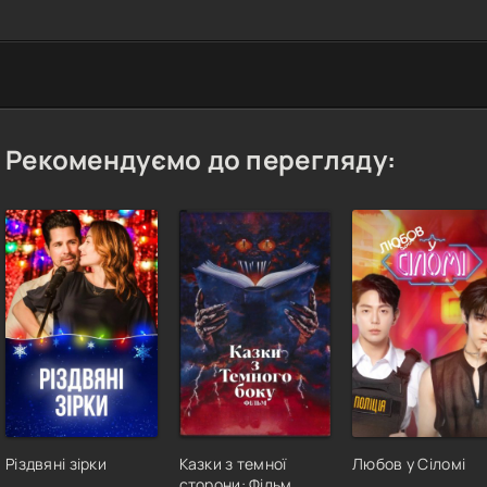
Рекомендуємо до перегляду:
Різдвяні зірки
Казки з темної
Любов у Сіломі
сторони: Фільм