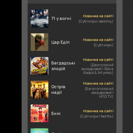
Новинка на сайті
71 у вогні
(Субтитри | destiny)
Новинка на сайті
Цар Едіп
(Субтитри)
Новинка на сайті
Багдадський
(Двоголосий
злодій
закадровий | Slava
Radyk & Artymko)
Новинка на сайті
Острів
(Багатоголосий
надії
закадровий |
НЛО.TV)
Новинка на сайті
Енні
(Субтитри | Netflix)