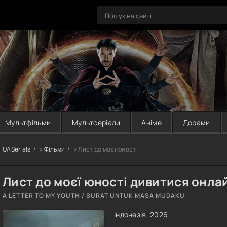
Мультфільми
Мультсеріали
Аніме
Дорами
UASerials
»
Фільми
» Лист до моєї юності
Лист до моєї юності дивитися онла
A LETTER TO MY YOUTH / SURAT UNTUK MASA MUDAKU
Індонезія
,
2026