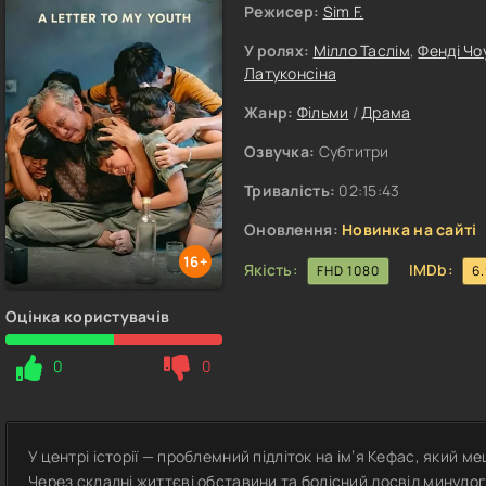
Режисер:
Sim F.
У ролях:
Мілло Таслім
,
Фенді Чо
Латуконсіна
Жанр:
Фільми
/
Драма
Озвучка:
Субтитри
Тривалість:
02:15:43
Оновлення:
Новинка на сайті
16+
Якість:
IMDb:
FHD 1080
6
Оцінка користувачів
0
0
У центрі історії — проблемний підліток на ім’я Кефас, який м
Через складні життєві обставини та болісний досвід минулого