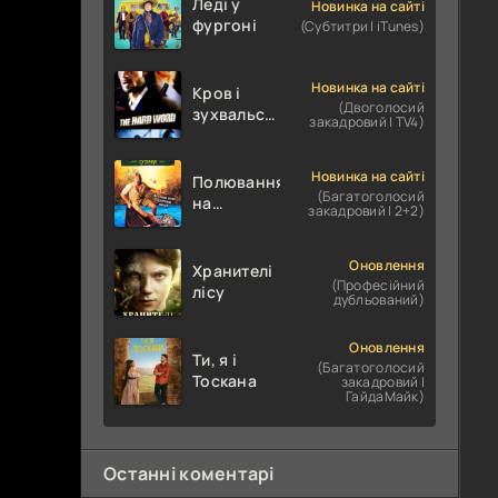
Леді у
Новинка на сайті
фургоні
(Субтитри | iTunes)
Новинка на сайті
Кров і
(Двоголосий
зухвальство
закадровий | TV4)
/ Родинне
пограбування
Новинка на сайті
Полювання
(Багатоголосий
на
закадровий | 2+2)
крокодилів:
Сутичка
Оновлення
Хранителі
(Професійний
лісу
дубльований)
Оновлення
Ти, я і
(Багатоголосий
Тоскана
закадровий |
ГайдаМайк)
Останні коментарі