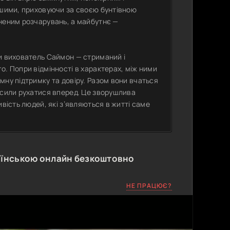
ншими, приховуючи за своєю бунтівною
вненим розчарувань, а майбутнє —
и вихователь Саймон — стриманий і
о. Попри відмінності в характерах, між ними
мну підтримку та довіру. Разом вони вчаться
 сили рухатися вперед. Це зворушлива
вість людей, які з’являються в житті саме
аїнською онлайн безкоштовно
НЕ ПРАЦЮЄ?