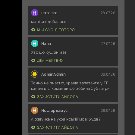
Н
наталка
28.07.26
мені сподобалось
МІЙ СУСІД ТОТОРО
Н
Нана
27.07.26
Хто цю ху....знімає
ДІМ МЕРТВИХ
AdminAdmin
06.07.26
Точно не знаємо, краще запитайте у ТГ
каналі цієї команди що робила Субтитри
ЗАХИСТИТИ АЙДОЛА
Н
Ностардамус
06.07.26
А озвучка на українській мові буде?
ЗАХИСТИТИ АЙДОЛА