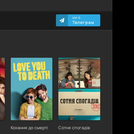
МИ В
Телеграм
Кохання до смерті
Сотня спогадів