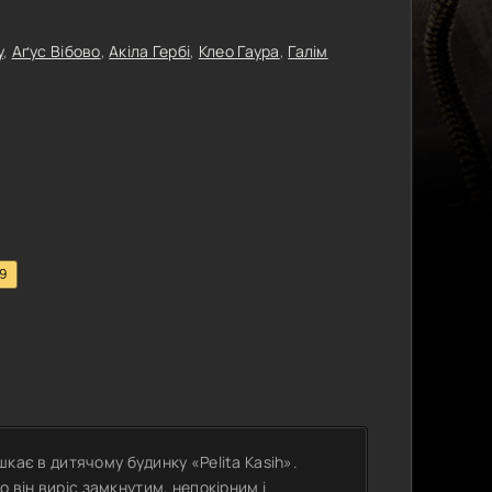
у
,
Аґус Вібово
,
Акіла Гербі
,
Клео Гаура
,
Галім
.9
ешкає в дитячому будинку «Pelita Kasih».
 він виріс замкнутим, непокірним і