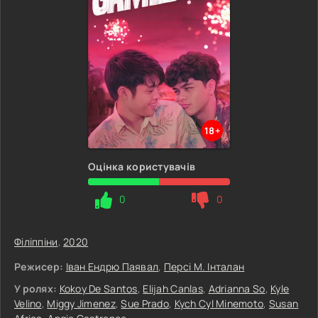
18+
Оцінка користувачів
0
0
Філіппіни
,
2020
Режисер:
Іван Ендрю Паявал
,
Персі М. Інталан
У ролях:
Kokoy De Santos
,
Elijah Canlas
,
Adrianna So
,
Kyle
Velino
,
Miggy Jimenez
,
Sue Prado
,
Kych Cyl Minemoto
,
Susan