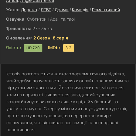
Africa
,
Angie Castrence
Жанр:
Дорама
/
ЛГБТ
/
Драма
/
Комедія
/
Романтичний
Озвучка:
Субтитри | Ada_Ya.Yaoi
Тривалість:
27 - 34 хв.
Оновлення:
2 Сезон, 8 серія
Якість:
IMDb:
HD 720
8.3
Історія розгортається навколо харизматичного підлітка,
який здобув популярність завдяки онлайн-трансляціям та
віртуальним змаганням. Його звичне життя змінюється,
коли на горизонті з’являється загадковий суперник,
готовий кинути виклик не лише у грі, а й у боротьбі за
увагу та почуття. Спершу між ними панує дух конкуренції,
проте поступово суперництво переростає у щире
спілкування, яке відкриває нові емоції та несподівані
переживання.