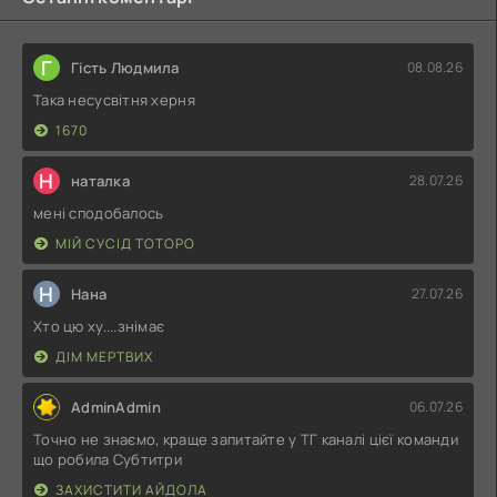
Г
Гість Людмила
08.08.26
Така несусвітня херня
1670
Н
наталка
28.07.26
мені сподобалось
МІЙ СУСІД ТОТОРО
Н
Нана
27.07.26
Хто цю ху....знімає
ДІМ МЕРТВИХ
AdminAdmin
06.07.26
Точно не знаємо, краще запитайте у ТГ каналі цієї команди
що робила Субтитри
ЗАХИСТИТИ АЙДОЛА