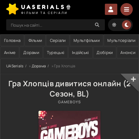
UASERIALS🍿
ФІЛЬМИ ТА СЕРІАЛИ
Головна
Фільми
Серіали
Мультфільми
Мультсеріали
Аніме
Дорами
Турецькі
Індійські
Добірки
Анонси
UASerials
»
Дорама
» Гра Хлопців
Гра Хлопців дивитися онлайн (2
Сезон, BL)
GAMEBOYS