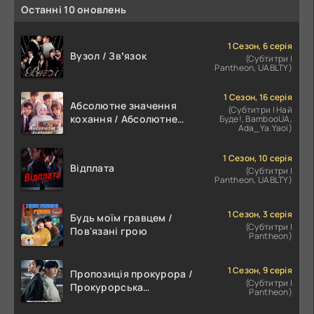
Останні 10 оновлень
1 Сезон, 6 серія
Вузол / Звʼязок
(Субтитри |
Pantheon, UABLTY)
1 Сезон, 16 серія
Абсолютне значення
(Субтитри | Най
кохання / Абсолютне
Буде!, BambooUA,
Ada_Ya.Yaoi)
значення романтики
1 Сезон, 10 серія
Відплата
(Субтитри |
Pantheon, UABLTY)
1 Сезон, 3 серія
Будь моїм гравцем /
(Субтитри |
Пов'язані грою
Pantheon)
1 Сезон, 9 серія
Пропозиція прокурора /
(Субтитри |
Прокурорська
Pantheon)
пропозиція