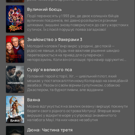
Вуличний боєць
Події переносять у 1993 рік, де двоє колишніх бійців
вуличних поєдинків, які давно розійшлися різними
шляхами, змушені знову повернутися до світу жорстоких
сутичок. Їх спокій порушує поява загадкової
Знайомство з Факерами 3
Молодий чоловік Генрі виріс у родині, де спокій —
рідкісне явище, а будь-яке важливе рішення швидко
перетворюється на привід для суперечок і
непорозумінь. Коли він оголошує про намір одружитися,
це
Сузір’я великого пса
Головний герой історії, Хіг, — цивільний пілот, який
мешкає у постапокаліптичному Колорадо на занедбаній
авіабазі. Разом зі своїм вірним супутником, собакою
Джаспером, та буркотливим, але відданим
Ваяна
Моана відгукується на заклик океану і вирішує покинути
береги свого рідного острова Мотунуї. Вперше вона
вирушає у відкрите море у супроводі знаменитого
напівбога Мауї. На них чекає незабутня
Дюна: Частина третя