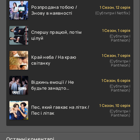
Розпродана тобою /
1 Сезон, 12 серія
Знову в наявності
(Субтитри | Netflix)
1 Сезон, 1 серія
Спершу працюй, потім
(Субтитри |
цілуй
Pantheon)
1 Сезон, 7 серія
Край неба / На краю
(Субтитри |
світанку
Pantheon)
1 Сезон, 6 серія
Відкинь емоції / Не
(Субтитри |
будьте занадто
Pantheon)
емоційними
1 Сезон, 10 серія
Пес, який гавкає на літак /
(Субтитри |
Пес і літак
Pantheon)
Останні коментарі