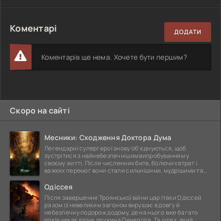
Коментарі
ДОДАТИ
Коментарів ще нема. Хочете бути першим?
Скоро на сайті
Месники: Сходження Доктора Дума
Легендарні супергерої знову об'єднуються, щоб
зустрітися з найнебезпечнішим випробуванням у
своєму житті. Після численних битв, болючих втрат і
важких перемог вони стали сильнішими, мудрішими та
ще
Одіссея
Після завершення Троянської війни цар Ітаки Одіссей
разом із невеликим загоном вирушає в довгу й
небезпечну подорож додому, де на нього вже багато
років чекає вірна дружина Пенелопа. Та шлях, який