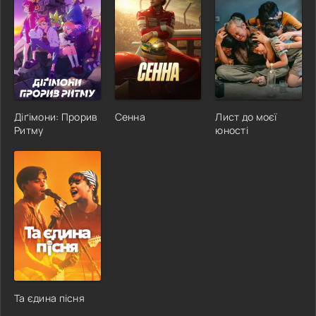
Діґімони: Прорив
Сенна
Лист до моєї
Ритму
юності
Та єдина пісня