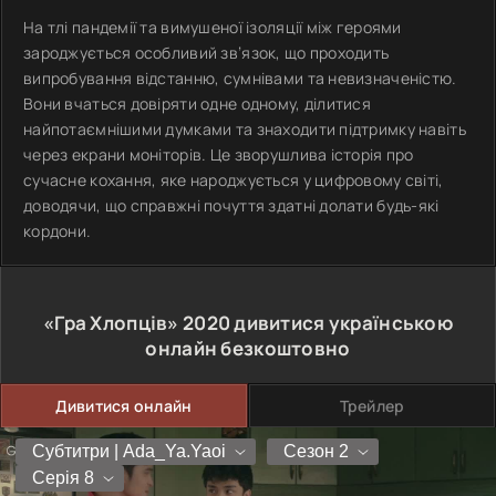
На тлі пандемії та вимушеної ізоляції між героями
зароджується особливий зв’язок, що проходить
випробування відстанню, сумнівами та невизначеністю.
Вони вчаться довіряти одне одному, ділитися
найпотаємнішими думками та знаходити підтримку навіть
через екрани моніторів. Це зворушлива історія про
сучасне кохання, яке народжується у цифровому світі,
доводячи, що справжні почуття здатні долати будь-які
кордони.
«Гра Хлопців»
2020
дивитися українською
онлайн безкоштовно
Дивитися онлайн
Трейлер