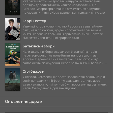
У галактиці стрімко зростає напруга: встановлений
порядок дедалі більше викликає невдоволення, а
навколо імператора починає згущуватися павутина
прихованих інтриг. Йому доводиться тримати ситуацію
Гаррі Поттер
У центрі історії — хлопчик, який зростав у звичайному
світі, не підозрюючи, що десь поруч тече зовсім інше
життя, сповнене таємниць і прихованої сили. Раптове
відкриття його істинної природи стає
Батьківські збори
Коли шкільні вибори, здавалося б, звичайна подія,
перетворюються на поле битви, напруга досягає
апогею. Перемога сина вчительки стає іскрою, що
запалює хвилю обурення серед батьків. Вони впевнені —
Сірі бджоли
У невеличкому селі, що розташоване в так званій «сірій
зоні» неподалік лінії фронту, залишились лише двоє
давніх знайомих, які колись були ворогами ще з дитячих
часів. Село давно відрізане від благ
Оновлення дорам