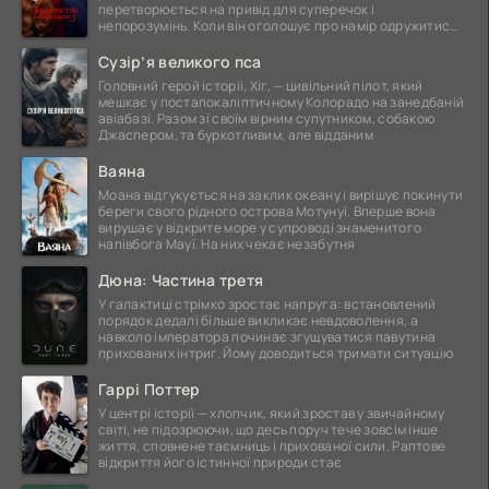
перетворюється на привід для суперечок і
непорозумінь. Коли він оголошує про намір одружитися,
це
Сузір’я великого пса
Головний герой історії, Хіг, — цивільний пілот, який
мешкає у постапокаліптичному Колорадо на занедбаній
авіабазі. Разом зі своїм вірним супутником, собакою
Джаспером, та буркотливим, але відданим
Ваяна
Моана відгукується на заклик океану і вирішує покинути
береги свого рідного острова Мотунуї. Вперше вона
вирушає у відкрите море у супроводі знаменитого
напівбога Мауї. На них чекає незабутня
Дюна: Частина третя
У галактиці стрімко зростає напруга: встановлений
порядок дедалі більше викликає невдоволення, а
навколо імператора починає згущуватися павутина
прихованих інтриг. Йому доводиться тримати ситуацію
Гаррі Поттер
У центрі історії — хлопчик, який зростав у звичайному
світі, не підозрюючи, що десь поруч тече зовсім інше
життя, сповнене таємниць і прихованої сили. Раптове
відкриття його істинної природи стає