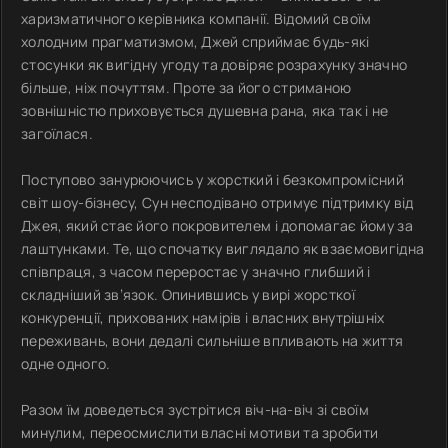
харизматичного керівника компанії. Відомий своїм
холодним прагматизмом, Джей сприймає будь-які
стосунки як вигідну угоду та довіряє розрахунку значно
більше, ніж почуттям. Проте за його стриманою
зовнішністю приховується душевна рана, яка так і не
загоїлася.
Поступово занурюючись у жорсткий і безкомпромісний
світ шоу-бізнесу, Сун несподівано отримує підтримку від
Джея, який стає його покровителем і допомагає йому за
лаштунками. Те, що спочатку виглядало як взаємовигідна
співпраця, з часом переростає у значно глибший і
складніший зв’язок. Опинившись у вирі жорсткої
конкуренції, прихованих намірів і власних внутрішніх
переживань, вони дедалі сильніше впливають на життя
одне одного.
Разом їм доведеться зустрітися віч-на-віч зі своїм
минулим, переосмислити власні мотиви та зробити