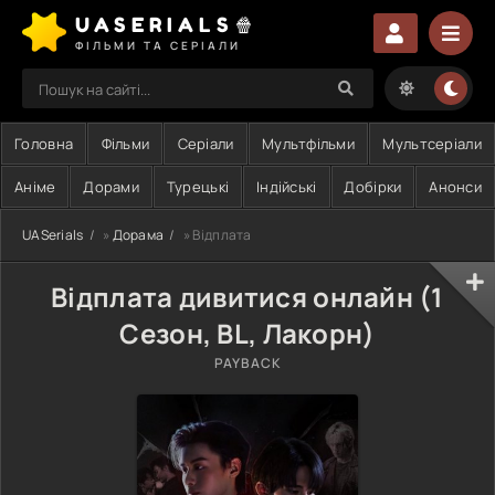
UASERIALS🍿
ФІЛЬМИ ТА СЕРІАЛИ
Головна
Фільми
Серіали
Мультфільми
Мультсеріали
Аніме
Дорами
Турецькі
Індійські
Добірки
Анонси
UASerials
»
Дорама
» Відплата
Відплата дивитися онлайн (1
Сезон, BL, Лакорн)
PAYBACK