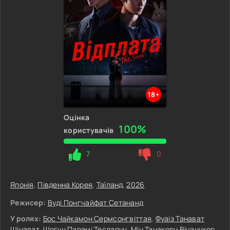
18+
Оцінка
100%
користувачів
7
0
Японія
,
Південна Корея
,
Таїланд
,
2026
Режисер:
Вуді Понгчайфат Сетананд
У ролях:
Бос Чайкамон Сермсонгвіттая
,
Фуаіз Танават
Шінават
,
Шогун Парамі Тесдарун
,
Мін Танакорн Вічанухор
,