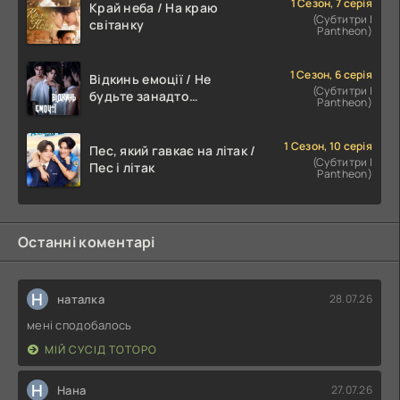
1 Сезон, 7 серія
Край неба / На краю
(Субтитри |
світанку
Pantheon)
1 Сезон, 6 серія
Відкинь емоції / Не
(Субтитри |
будьте занадто
Pantheon)
емоційними
1 Сезон, 10 серія
Пес, який гавкає на літак /
(Субтитри |
Пес і літак
Pantheon)
Останні коментарі
Н
наталка
28.07.26
мені сподобалось
МІЙ СУСІД ТОТОРО
Н
Нана
27.07.26