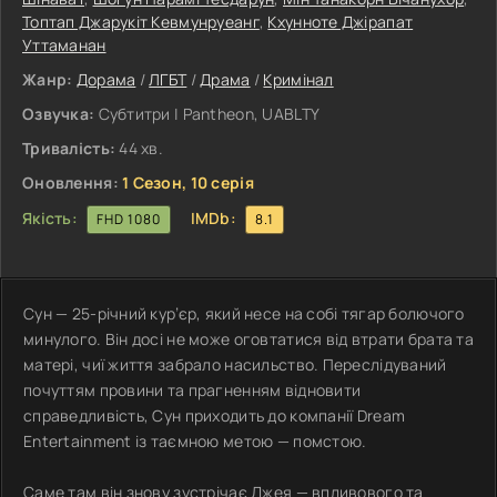
Топтап Джарукіт Кевмунруеанг
,
Кхунноте Джірапат
Уттаманан
Жанр:
Дорама
/
ЛГБТ
/
Драма
/
Кримінал
Озвучка:
Субтитри | Pantheon, UABLTY
Тривалість:
44 хв.
Оновлення:
1 Сезон, 10 серія
Якість:
IMDb:
FHD 1080
8.1
Сун — 25-річний кур’єр, який несе на собі тягар болючого
минулого. Він досі не може оговтатися від втрати брата та
матері, чиї життя забрало насильство. Переслідуваний
почуттям провини та прагненням відновити
справедливість, Сун приходить до компанії Dream
Entertainment із таємною метою — помстою.
Саме там він знову зустрічає Джея — впливового та