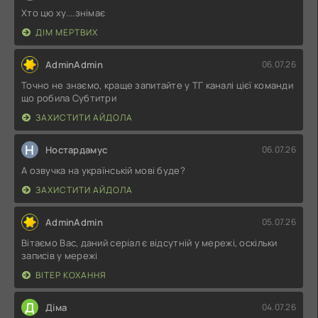
Хто цю ху....знімає
ДІМ МЕРТВИХ
AdminAdmin
06.07.26
Точно не знаємо, краще запитайте у ТГ каналі цієї команди
що робила Субтитри
ЗАХИСТИТИ АЙДОЛА
Н
Ностардамус
06.07.26
А озвучка на українській мові буде?
ЗАХИСТИТИ АЙДОЛА
AdminAdmin
05.07.26
Вітаємо Вас, даний серіал є відсутній у мережі, оскільки
записів у мережі
ВІТЕР КОХАННЯ
Д
Діма
04.07.26