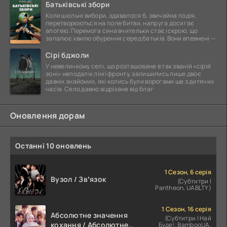
Батьківські збори
Коли шкільні вибори, здавалося б, звичайна подія,
перетворюються на поле битви, напруга досягає
апогею. Перемога сина вчительки стає іскрою, що
запалює хвилю обурення серед батьків. Вони впевнені —
Сірі бджоли
У невеличкому селі, що розташоване в так званій «сірій
зоні» неподалік лінії фронту, залишились лише двоє
давніх знайомих, які колись були ворогами ще з дитячих
часів. Село давно відрізане від благ
Оновлення дорам
Останні 10 оновлень
1 Сезон, 6 серія
Вузол / Звʼязок
(Субтитри |
Pantheon, UABLTY)
1 Сезон, 16 серія
Абсолютне значення
(Субтитри | Най
кохання / Абсолютне
Буде!, BambooUA,