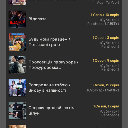
Ada_Ya.Yaoi)
значення романтики
1 Сезон, 10 серія
Відплата
(Субтитри |
Pantheon, UABLTY)
1 Сезон, 3 серія
Будь моїм гравцем /
(Субтитри |
Пов'язані грою
Pantheon)
1 Сезон, 9 серія
Пропозиція прокурора /
(Субтитри |
Прокурорська
Pantheon)
пропозиція
Розпродана тобою /
1 Сезон, 12 серія
Знову в наявності
(Субтитри | Netflix)
1 Сезон, 1 серія
Спершу працюй, потім
(Субтитри |
цілуй
Pantheon)