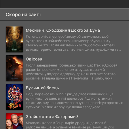
Скоро на сайті
Месники: Сходження Доктора Дума
Легендарні супергерої знову об'єднуються, щоб
зустрітися з найнебезпечнішим випробуванням у
своєму житті. Після численних битв, болючих втрат і
важких перемог вони стали сильнішими, мудрішими та
ще
Одіссея
Після завершення Троянської війни цар Ітаки Одіссей
разом із невеликим загоном вирушає в довгу й
небезпечну подорож додому, де на нього вже багато
років чекає вірна дружина Пенелопа. Та шлях, який
Вуличний боєць
Події переносять у 1993 рік, де двоє колишніх бійців
вуличних поєдинків, які давно розійшлися різними
шляхами, змушені знову повернутися до світу жорстоких
сутичок. Їх спокій порушує поява загадкової
Знайомство з Факерами 3
Молодий чоловік Генрі виріс у родині, де спокій —
рідкісне явище, а будь-яке важливе рішення швидко