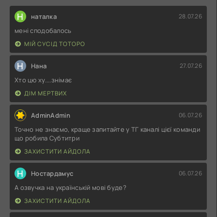
Н
наталка
28.07.26
мені сподобалось
МІЙ СУСІД ТОТОРО
Н
Нана
27.07.26
Хто цю ху....знімає
ДІМ МЕРТВИХ
AdminAdmin
06.07.26
Точно не знаємо, краще запитайте у ТГ каналі цієї команди
що робила Субтитри
ЗАХИСТИТИ АЙДОЛА
Н
Ностардамус
06.07.26
А озвучка на українській мові буде?
ЗАХИСТИТИ АЙДОЛА