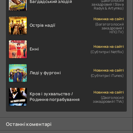
(Двоголосий
Багдадський злодій
закадровий | Slava
Radyk & Artymko)
Новинка на сайті
(Багатоголосий
Острів надії
закадровий |
НЛО.TV)
Новинка на сайті
Енні
(Субтитри | Netflix)
Новинка на сайті
Леді у фургоні
(Субтитри | iTunes)
Новинка на сайті
Кров і зухвальство /
(Двоголосий
Родинне пограбування
закадровий | TV4)
Останні коментарі