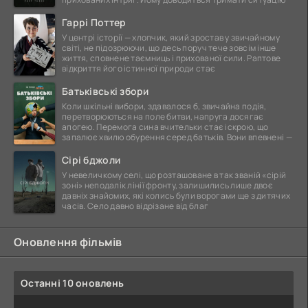
Гаррі Поттер
У центрі історії — хлопчик, який зростав у звичайному
світі, не підозрюючи, що десь поруч тече зовсім інше
життя, сповнене таємниць і прихованої сили. Раптове
відкриття його істинної природи стає
Батьківські збори
Коли шкільні вибори, здавалося б, звичайна подія,
перетворюються на поле битви, напруга досягає
апогею. Перемога сина вчительки стає іскрою, що
запалює хвилю обурення серед батьків. Вони впевнені —
Сірі бджоли
У невеличкому селі, що розташоване в так званій «сірій
зоні» неподалік лінії фронту, залишились лише двоє
давніх знайомих, які колись були ворогами ще з дитячих
часів. Село давно відрізане від благ
Оновлення фільмів
Останні 10 оновлень