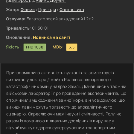
Адам Фрост
,
Джеймс Доунінг
Жанр:
Фільми
/
Пригоди
/
Фантастика
Озвучка:
Багатоголосий закадровий | 2+2
Тривалість:
01:30:01
Оновлення:
Новинка на сайті
Якість:
IMDb:
FHD 1080
3.5
Приголомшлива активність вулканів та землетрусів
викликає у доктора Джейка Роллінса підозри щодо
катастрофічних змін у надрах Землі. Дізнавшись у таємній
військовій лабораторії про проведення експериментів, що
спричинили ушкодження земної кори, він усвідомлює, що
викиди лави можуть призвести до апокаліптичного
сценарію. Окреслюючи межі науки і сміливості, Роллінс
разом із командою відважних дослідників вирушає у
відчайдушну подорож суперсучасним транспортним