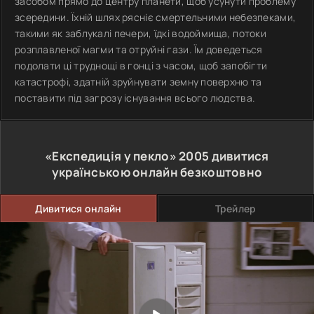
засобом прямо до центру планети, щоб усунути проблему
зсередини. Їхній шлях рясніє смертельними небезпеками,
такими як заблукалі печери, їдкі водоймища, потоки
розплавленої магми та отруйні гази. Їм доведеться
подолати ці труднощі в гонці з часом, щоб запобігти
катастрофі, здатній зруйнувати земну поверхню та
поставити під загрозу існування всього людства.
«Експедиція у пекло»
2005
дивитися
українською онлайн безкоштовно
Дивитися онлайн
Трейлер