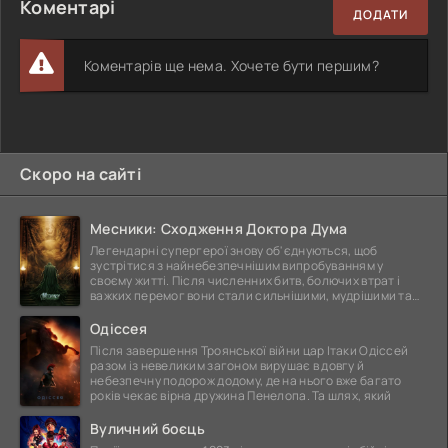
Коментарі
ДОДАТИ
Коментарів ще нема. Хочете бути першим?
Скоро на сайті
Месники: Сходження Доктора Дума
Легендарні супергерої знову об'єднуються, щоб
зустрітися з найнебезпечнішим випробуванням у
своєму житті. Після численних битв, болючих втрат і
важких перемог вони стали сильнішими, мудрішими та
ще
Одіссея
Після завершення Троянської війни цар Ітаки Одіссей
разом із невеликим загоном вирушає в довгу й
небезпечну подорож додому, де на нього вже багато
років чекає вірна дружина Пенелопа. Та шлях, який
Вуличний боєць