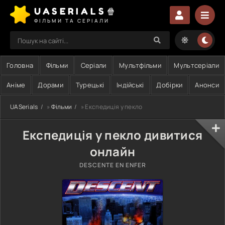
UASERIALS🍿
ФІЛЬМИ ТА СЕРІАЛИ
Головна
Фільми
Серіали
Мультфільми
Мультсеріали
Аніме
Дорами
Турецькі
Індійські
Добірки
Анонси
UASerials
»
Фільми
» Експедиція у пекло
Експедиція у пекло дивитися
онлайн
DESCENTE EN ENFER