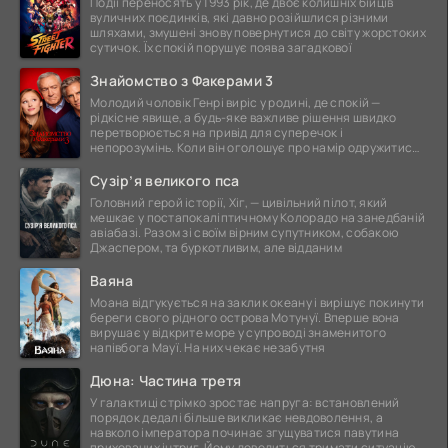
Події переносять у 1993 рік, де двоє колишніх бійців
вуличних поєдинків, які давно розійшлися різними
шляхами, змушені знову повернутися до світу жорстоких
сутичок. Їх спокій порушує поява загадкової
Знайомство з Факерами 3
Молодий чоловік Генрі виріс у родині, де спокій —
рідкісне явище, а будь-яке важливе рішення швидко
перетворюється на привід для суперечок і
непорозумінь. Коли він оголошує про намір одружитися,
це
Сузір’я великого пса
Головний герой історії, Хіг, — цивільний пілот, який
мешкає у постапокаліптичному Колорадо на занедбаній
авіабазі. Разом зі своїм вірним супутником, собакою
Джаспером, та буркотливим, але відданим
Ваяна
Моана відгукується на заклик океану і вирішує покинути
береги свого рідного острова Мотунуї. Вперше вона
вирушає у відкрите море у супроводі знаменитого
напівбога Мауї. На них чекає незабутня
Дюна: Частина третя
У галактиці стрімко зростає напруга: встановлений
порядок дедалі більше викликає невдоволення, а
навколо імператора починає згущуватися павутина
прихованих інтриг. Йому доводиться тримати ситуацію