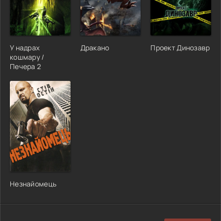
У надрах
Дракано
Проект Динозавр
кошмару /
Печера 2
Незнайомець