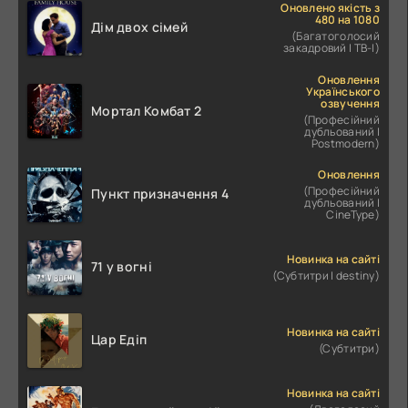
Оновлено якість з
480 на 1080
Дім двох сімей
(Багатоголосий
закадровий | ТВ-І)
Оновлення
Українського
озвучення
Мортал Комбат 2
(Професійний
дубльований |
Postmodern)
Оновлення
(Професійний
Пункт призначення 4
дубльований |
CineType)
Новинка на сайті
71 у вогні
(Субтитри | destiny)
Новинка на сайті
Цар Едіп
(Субтитри)
Новинка на сайті