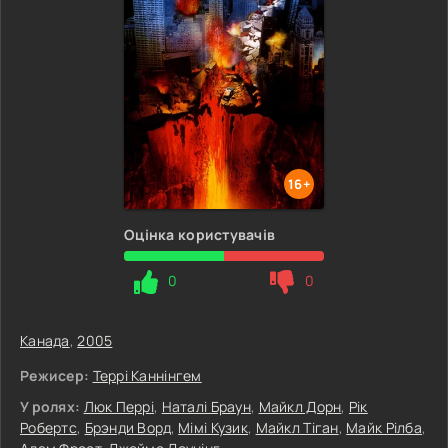
16+
Оцінка користувачів
0
0
Канада
,
2005
Режисер:
Террі Каннінгем
У ролях:
Люк Перрі
,
Наталі Браун
,
Майкл Дорн
,
Рік
Робертс
,
Брэнди Ворд
,
Мімі Кузик
,
Майкл Тіган
,
Майк Рілба
,