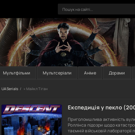
Мультфільми
Мультсеріали
Аніме
Дорами
UASerials
» Майкл Тіган
Експедиція у пекло (
20
Приголомшлива активність вулк
Роллінса підозри щодо катастро
таємній військовій лабораторії