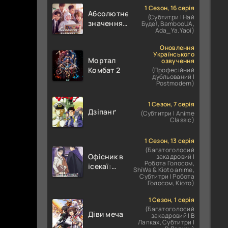
1 Сезон, 16 серія
Абсолютне
(Субтитри | Най
значення
Буде!, BambooUA,
Ada_Ya.Yaoi)
кохання /
Абсолютне
Оновлення
значення
Українського
Мортал
озвучення
романтики
Комбат 2
(Професійний
дубльований |
Postmodern)
1 Сезон, 7 серія
Дзіпанґ
(Субтитри | Anime
Classic)
1 Сезон, 13 серія
(Багатоголосий
Офісник в
закадровий |
Робота Голосом,
ісекаї:
ShiWa & Kioto anime,
Справи
Субтитри | Робота
Голосом, Кіото)
Іншого
Світу
1 Сезон, 1 серія
залежать
(Багатоголосий
Діви меча
від
закадровий | В
Лапках, Субтитри |
Корпоративного