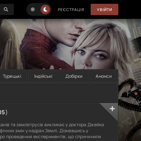
РЕЄСТРАЦІЯ
УВІЙТИ
Турецькі
Індійські
Добірки
Анонси
05
)
анів та землетрусів викликає у доктора Джейка
фічних змін у надрах Землі. Дізнавшись у
 про проведення експериментів, що спричинили