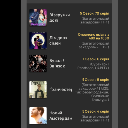
5 Сезон, 70 серія
Візерунки
(Багатоголосий
долі
закадровий | 1+1)
Оновлено якість з
Дім двох
480 на 1080
сімей
(Багатоголосий
закадровий | ТВ-І)
1 Сезон, 6 серія
Вузол /
(Субтитри |
Звʼязок
Pantheon, UABLTY)
9 Сезон, 5 серія
(Багатоголосий
закадровий | MGG,
Ґранчестер
ТакТребаПродакшн,
Суспільне
Культура)
5 Сезон, 4 серія
Новий
(Багатоголосий
Амстердам
закадровий | 1+1)