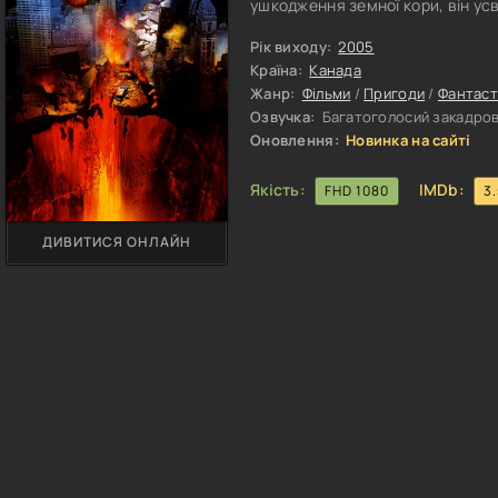
ушкодження земної кори, він ус
апокаліптичного сценарію. Окре
із командою відважних дослідн
Рік виходу:
2005
суперсучасним транспортним з
Країна:
Канада
Жанр:
Фільми
/
Пригоди
/
Фантаст
Озвучка:
Багатоголосий закадрови
Оновлення:
Новинка на сайті
Якість:
IMDb:
FHD 1080
3
ДИВИТИСЯ ОНЛАЙН