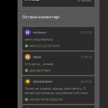
В Лапках)
Раба
Останні коментарі
Н
наталка
28.07.26
мені сподобалось
МІЙ СУСІД ТОТОРО
Н
Нана
27.07.26
Хто цю ху....знімає
ДІМ МЕРТВИХ
AdminAdmin
06.07.26
Точно не знаємо, краще запитайте у ТГ
каналі цієї команди що робила Субтитри
ЗАХИСТИТИ АЙДОЛА