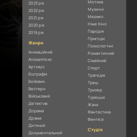
Містика
2023 рік
Музичні
2022 рік
Мюзикл
2021 рік
Німе Кіно
2020 рік
Пародія
2019 рік
Пригоди
Жанри
Психологічні
Анімаційний
Романтичний
Апокаліпсис
Сімейний
Артхаус
Спорт
Біографія
Трагедія
Бойовик
Треш
Вестерн
Трилер
Військовий
Турецькі
Детектив
Жахи
Дорама
Фантастика
Драма
Фентезі
Дитячий
Студія
Документальний