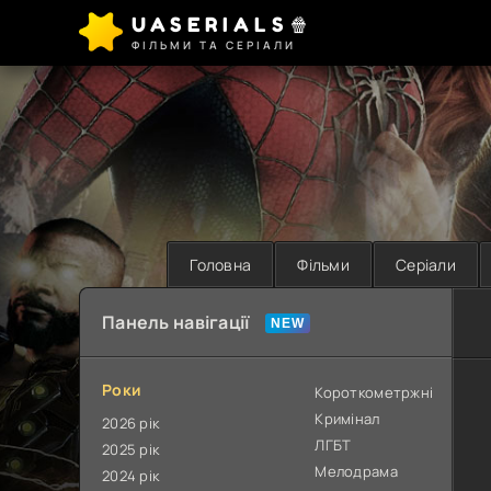
UASERIALS🍿
ФІЛЬМИ ТА СЕРІАЛИ
Головна
Фільми
Серіали
Панель навігації
Роки
Короткометржні
Кримінал
2026 рік
ЛГБТ
2025 рік
Мелодрама
2024 рік