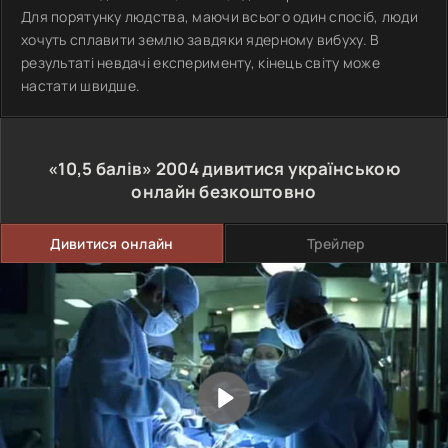
Для порятунку людства, маючи всього один спосіб, люди
хочуть сплавити землю завдяки ядерному вибуху. В
результаті невдачі експерименту, кінець світу може
настати швидше.
«10,5 балів»
2004
дивитися українською
онлайн безкоштовно
Дивитися онлайн
Трейлер