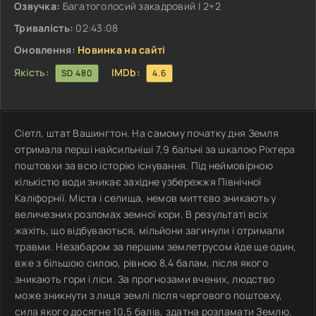
Озвучка:
Багатоголосий закадровий | 2+2
Тривалість:
02:43:08
Оновлення:
Новинка на сайті
Якість:
IMDb:
SD 480
4.6
Сіетл, штат Вашингтон. На самому початку дня Земля
отримала перші найсильніші 7,9 бальні за шкалою Ріхтера
поштовхи за всю історію існування. Під неймовірною
кількістю води зникає західне узбережжя Північної
Каліфорнії. Міста і селища, немов миттєво зникають у
величезних розломах земної кори. В результаті всіх
жахіть, що відбуваються, мільйони загинули і отримали
травми. Незабаром за першим землетрусом йде ще один,
вже з більшою силою, рівною 8,4 балам, після якого
зникають гори і ліси. За прогнозами вчених, людство
може зникнути з лиця землі після чергового поштовху,
сила якого досягне 10,5 балів, здатна розламати Землю.