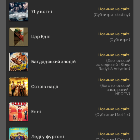
Новинка на сайті
71 у вогні
(Субтитри | destiny)
Новинка на сайті
Цар Едіп
(Субтитри)
Новинка на сайті
(Двоголосий
Багдадський злодій
закадровий | Slava
Radyk & Artymko)
Новинка на сайті
(Багатоголосий
Острів надії
закадровий |
НЛО.TV)
Новинка на сайті
Енні
(Субтитри | Netflix)
Новинка на сайті
Леді у фургоні
(Субтитри | iTunes)