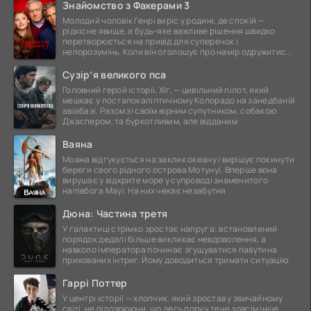
Знайомство з Факерами 3
Молодий чоловік Генрі виріс у родині, де спокій —
рідкісне явище, а будь-яке важливе рішення швидко
перетворюється на привід для суперечок і
непорозумінь. Коли він оголошує про намір одружитися,
це
Сузір’я великого пса
Головний герой історії, Хіг, — цивільний пілот, який
мешкає у постапокаліптичному Колорадо на занедбаній
авіабазі. Разом зі своїм вірним супутником, собакою
Джаспером, та буркотливим, але відданим
Ваяна
Моана відгукується на заклик океану і вирішує покинути
береги свого рідного острова Мотунуї. Вперше вона
вирушає у відкрите море у супроводі знаменитого
напівбога Мауї. На них чекає незабутня
Дюна: Частина третя
У галактиці стрімко зростає напруга: встановлений
порядок дедалі більше викликає невдоволення, а
навколо імператора починає згущуватися павутина
прихованих інтриг. Йому доводиться тримати ситуацію
Гаррі Поттер
У центрі історії — хлопчик, який зростав у звичайному
світі, не підозрюючи, що десь поруч тече зовсім інше