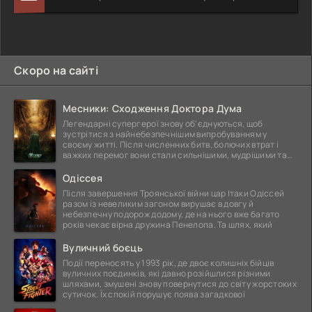
Скоро на сайті
Месники: Сходження Доктора Дума
Легендарні супергерої знову об'єднуються, щоб
зустрітися з найнебезпечнішим випробуванням у
своєму житті. Після численних битв, болючих втрат і
важких перемог вони стали сильнішими, мудрішими та
ще
Одіссея
Після завершення Троянської війни цар Ітаки Одіссей
разом із невеликим загоном вирушає в довгу й
небезпечну подорож додому, де на нього вже багато
років чекає вірна дружина Пенелопа. Та шлях, який
Вуличний боєць
Події переносять у 1993 рік, де двоє колишніх бійців
вуличних поєдинків, які давно розійшлися різними
шляхами, змушені знову повернутися до світу жорстоких
сутичок. Їх спокій порушує поява загадкової