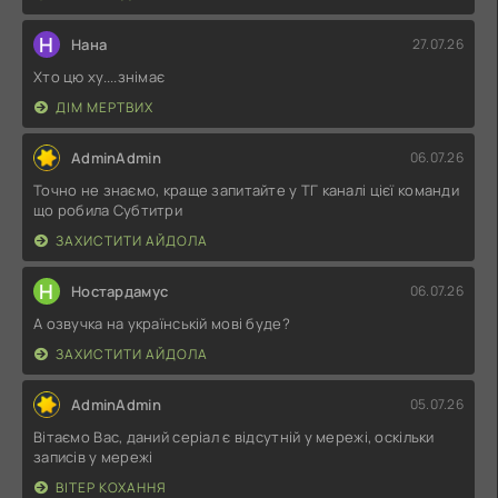
Н
Нана
27.07.26
Хто цю ху....знімає
ДІМ МЕРТВИХ
AdminAdmin
06.07.26
Точно не знаємо, краще запитайте у ТГ каналі цієї команди
що робила Субтитри
ЗАХИСТИТИ АЙДОЛА
Н
Ностардамус
06.07.26
А озвучка на українській мові буде?
ЗАХИСТИТИ АЙДОЛА
AdminAdmin
05.07.26
Вітаємо Вас, даний серіал є відсутній у мережі, оскільки
записів у мережі
ВІТЕР КОХАННЯ