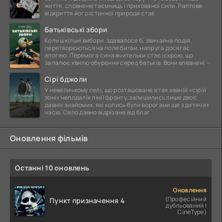
життя, сповнене таємниць і прихованої сили. Раптове
відкриття його істинної природи стає
Батьківські збори
Коли шкільні вибори, здавалося б, звичайна подія,
перетворюються на поле битви, напруга досягає
апогею. Перемога сина вчительки стає іскрою, що
запалює хвилю обурення серед батьків. Вони впевнені —
Сірі бджоли
У невеличкому селі, що розташоване в так званій «сірій
зоні» неподалік лінії фронту, залишились лише двоє
давніх знайомих, які колись були ворогами ще з дитячих
часів. Село давно відрізане від благ
Оновлення фільмів
Останні 10 оновлень
Оновлення
(Професійний
Пункт призначення 4
дубльований |
CineType)