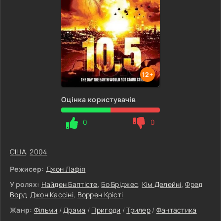
12+
Оцінка користувачів
0
0
США
,
2004
Режисер:
Джон Лафія
У ролях:
Найден Баптісте
,
Бо Бріджес
,
Кім Делейні
,
Фред
Ворд
,
Джон Кассіні
,
Воррен Крісті
Жанр:
Фільми
/
Драма
/
Пригоди
/
Трилер
/
Фантастика