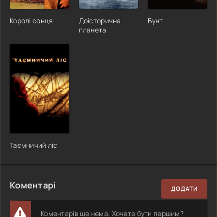
Королі сонця
Доісторична
Бунт
планета
Таємничий ліс
Коментарі
ДОДАТИ
Коментарів ще нема. Хочете бути першим?