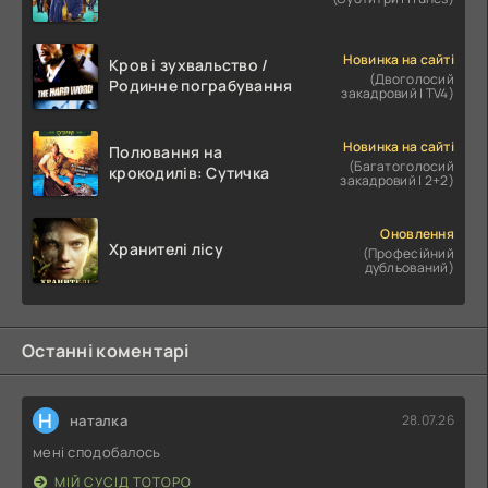
Новинка на сайті
Кров і зухвальство /
(Двоголосий
Родинне пограбування
закадровий | TV4)
Новинка на сайті
Полювання на
(Багатоголосий
крокодилів: Сутичка
закадровий | 2+2)
Оновлення
Хранителі лісу
(Професійний
дубльований)
Останні коментарі
Н
наталка
28.07.26
мені сподобалось
МІЙ СУСІД ТОТОРО