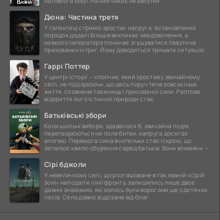
напівбога Мауї. На них чекає незабутня
Дюна: Частина третя
У галактиці стрімко зростає напруга: встановлений
порядок дедалі більше викликає невдоволення, а
навколо імператора починає згущуватися павутина
прихованих інтриг. Йому доводиться тримати ситуацію
Гаррі Поттер
У центрі історії — хлопчик, який зростав у звичайному
світі, не підозрюючи, що десь поруч тече зовсім інше
життя, сповнене таємниць і прихованої сили. Раптове
відкриття його істинної природи стає
Батьківські збори
Коли шкільні вибори, здавалося б, звичайна подія,
перетворюються на поле битви, напруга досягає
апогею. Перемога сина вчительки стає іскрою, що
запалює хвилю обурення серед батьків. Вони впевнені —
Сірі бджоли
У невеличкому селі, що розташоване в так званій «сірій
зоні» неподалік лінії фронту, залишились лише двоє
давніх знайомих, які колись були ворогами ще з дитячих
часів. Село давно відрізане від благ