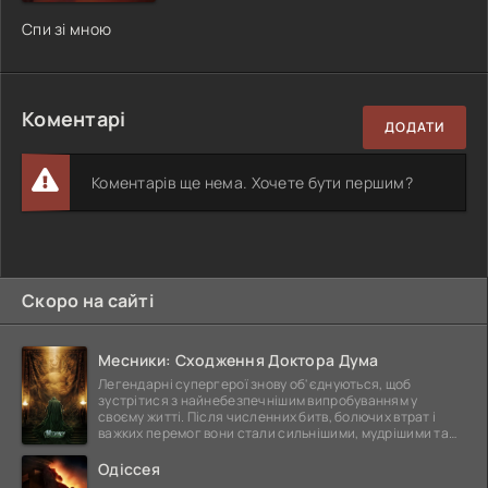
Спи зі мною
Коментарі
ДОДАТИ
Коментарів ще нема. Хочете бути першим?
Скоро на сайті
Месники: Сходження Доктора Дума
Легендарні супергерої знову об'єднуються, щоб
зустрітися з найнебезпечнішим випробуванням у
своєму житті. Після численних битв, болючих втрат і
важких перемог вони стали сильнішими, мудрішими та
ще
Одіссея