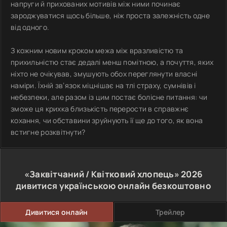
напруги й прихованих мотивів між ними починає
зароджуватися щось більше, ніж проста залежність одне
від одного.
З кожним новим кроком межа між вразливістю та
прихильністю стає дедалі менш помітною, а почуття, яких
ніхто не очікував, змушують обох переглянути власні
наміри. Їхній зв’язок міцнішає на тлі страху, сумнівів і
небезпеки, але разом із цим постає болісне питання: чи
зможе ця крихка близькість перерости в справжнє
кохання, чи обставини зруйнують її ще до того, як вона
встигне розквітнути?
«Заквітчаний / Квітковий хлопець»
2026
дивитися українською онлайн безкоштовно
Дивитися онлайн
Трейлер