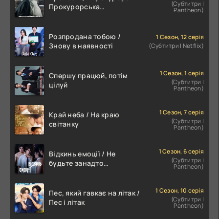
(Субтитри |
Прокурорська
Pantheon)
пропозиція
Розпродана тобою /
1 Сезон, 12 серія
Знову в наявності
(Субтитри | Netflix)
1 Сезон, 1 серія
Спершу працюй, потім
(Субтитри |
цілуй
Pantheon)
1 Сезон, 7 серія
Край неба / На краю
(Субтитри |
світанку
Pantheon)
1 Сезон, 6 серія
Відкинь емоції / Не
(Субтитри |
будьте занадто
Pantheon)
емоційними
1 Сезон, 10 серія
Пес, який гавкає на літак /
(Субтитри |
Пес і літак
Pantheon)