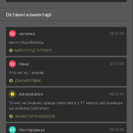
Останні коментарі
Н
наталка
28.07.26
мені сподобалось
МІЙ СУСІД ТОТОРО
Н
Нана
27.07.26
Хто цю ху....знімає
ДІМ МЕРТВИХ
AdminAdmin
06.07.26
Точно не знаємо, краще запитайте у ТГ каналі цієї команди
що робила Субтитри
ЗАХИСТИТИ АЙДОЛА
Н
Ностардамус
06.07.26