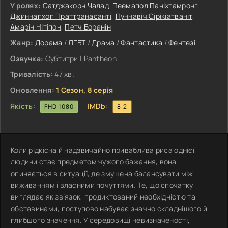
У ролях:
Сатджакорн Чалад
,
Пеемапол Паніхтамронг
,
Джиннапхоп Праттранасанті
,
Пуннавіч Сірікіатваніт
,
Амарін Нітіпон
,
Петч Боранін
Жанр:
Дорама
/
ЛГБТ
/
Драма
/
Фантастика
/
Фентезі
Озвучка:
Субтитри | Pantheon
Тривалість:
47 хв.
Оновлення:
1 Сезон, 8 серія
Якість:
IMDb:
FHD 1080
8.2
Коли рідкісна й надзвичайно приваблива риса однієї
людини стає предметом чужого бажання, вона
опиняється в ситуації, де змушена балансувати між
виживанням і власними почуттями. Те, що спочатку
виглядає як зв’язок, продиктований необхідністю та
обставинами, поступово набуває значно складнішого й
глибшого значення. У середовищі невизначеності,