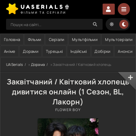
UASERIALS🍿
ФІЛЬМИ ТА СЕРІАЛИ
Головна
Фільми
Серіали
Мультфільми
Мультсеріали
Аніме
Дорами
Турецькі
Індійські
Добірки
Анонси
UASerials
»
Дорама
» Заквітчаний / Квітковий хлопець
Заквітчаний / Квітковий хлопець
дивитися онлайн (1 Сезон, BL,
Лакорн)
FLOWER BOY