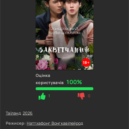
18+
Оцінка
100%
користувачів
1
0
Таїланд
,
2026
Режисер:
Наттхафонг Вонгкавіпейрод