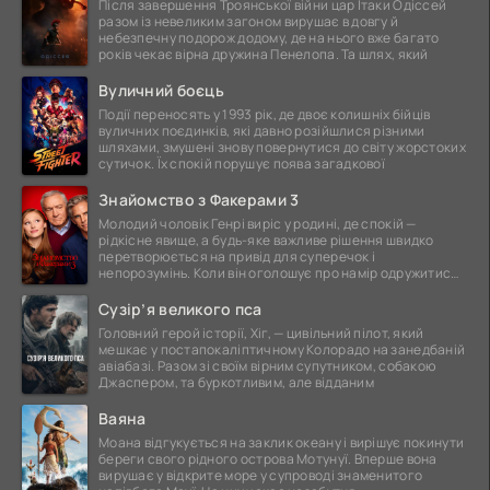
Після завершення Троянської війни цар Ітаки Одіссей
разом із невеликим загоном вирушає в довгу й
небезпечну подорож додому, де на нього вже багато
років чекає вірна дружина Пенелопа. Та шлях, який
Вуличний боєць
Події переносять у 1993 рік, де двоє колишніх бійців
вуличних поєдинків, які давно розійшлися різними
шляхами, змушені знову повернутися до світу жорстоких
сутичок. Їх спокій порушує поява загадкової
Знайомство з Факерами 3
Молодий чоловік Генрі виріс у родині, де спокій —
рідкісне явище, а будь-яке важливе рішення швидко
перетворюється на привід для суперечок і
непорозумінь. Коли він оголошує про намір одружитися,
це
Сузір’я великого пса
Головний герой історії, Хіг, — цивільний пілот, який
мешкає у постапокаліптичному Колорадо на занедбаній
авіабазі. Разом зі своїм вірним супутником, собакою
Джаспером, та буркотливим, але відданим
Ваяна
Моана відгукується на заклик океану і вирішує покинути
береги свого рідного острова Мотунуї. Вперше вона
вирушає у відкрите море у супроводі знаменитого