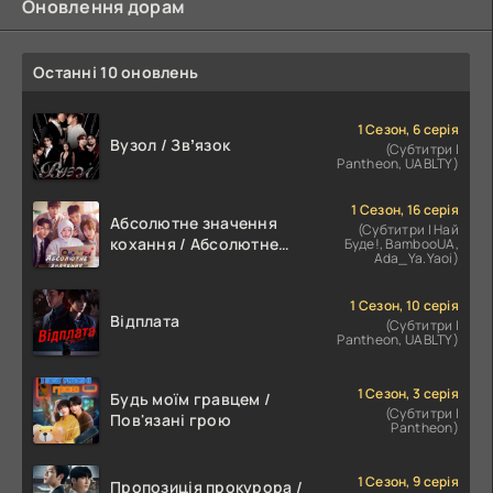
Оновлення дорам
Останні 10 оновлень
1 Сезон, 6 серія
Вузол / Звʼязок
(Субтитри |
Pantheon, UABLTY)
1 Сезон, 16 серія
Абсолютне значення
(Субтитри | Най
кохання / Абсолютне
Буде!, BambooUA,
Ada_Ya.Yaoi)
значення романтики
1 Сезон, 10 серія
Відплата
(Субтитри |
Pantheon, UABLTY)
1 Сезон, 3 серія
Будь моїм гравцем /
(Субтитри |
Пов'язані грою
Pantheon)
1 Сезон, 9 серія
Пропозиція прокурора /