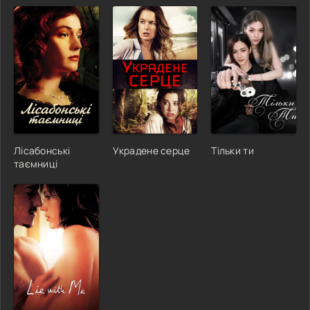
Лісабонські
Украдене серце
Тільки ти
таємниці