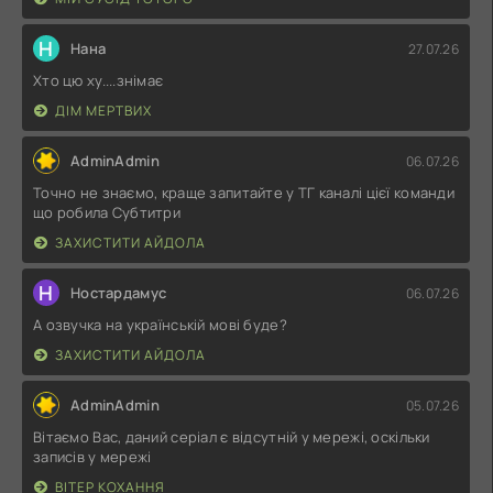
Н
Нана
27.07.26
Хто цю ху....знімає
ДІМ МЕРТВИХ
AdminAdmin
06.07.26
Точно не знаємо, краще запитайте у ТГ каналі цієї команди
що робила Субтитри
ЗАХИСТИТИ АЙДОЛА
Н
Ностардамус
06.07.26
А озвучка на українській мові буде?
ЗАХИСТИТИ АЙДОЛА
AdminAdmin
05.07.26
Вітаємо Вас, даний серіал є відсутній у мережі, оскільки
записів у мережі
ВІТЕР КОХАННЯ