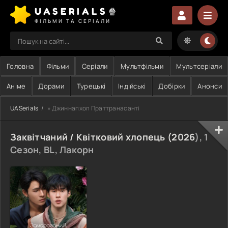
UASERIALS🍿
ФІЛЬМИ ТА СЕРІАЛИ
Головна
Фільми
Серіали
Мультфільми
Мультсеріали
Аніме
Дорами
Турецькі
Індійські
Добірки
Анонси
UASerials
» Джиннапхоп Праттранасанті
Заквітчаний / Квітковий хлопець (
2026
), 1
Сезон, BL, Лакорн