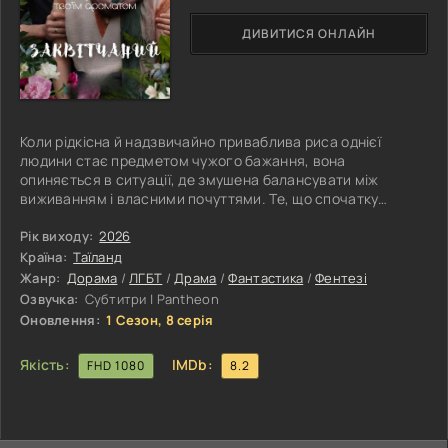
ДИВИТИСЯ ОНЛАЙН
Коли рідкісна й надзвичайно приваблива риса однієї
людини стає предметом чужого бажання, вона
опиняється в ситуації, де змушена балансувати між
виживанням і власними почуттями. Те, що спочатку
виглядає як зв’язок, продиктований необхідністю та
обставинами, поступово набуває значно складнішого й
Рік виходу:
2026
глибшого значення. У середовищі невизначеності,
Країна:
Таїланд
напруги й прихованих мотивів між ними починає
Жанр:
Дорама
/
ЛГБТ
/
Драма
/
Фантастика
/
Фентезі
зароджуватися щось більше, ніж проста залежність одне
Озвучка:
Субтитри | Pantheon
від одного. З кожним новим кроком межа між вразливістю
Оновлення:
1 Сезон, 8 серія
Якість:
IMDb:
FHD 1080
8.2