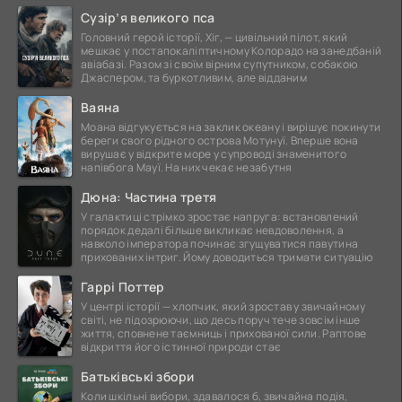
це
Сузір’я великого пса
Головний герой історії, Хіг, — цивільний пілот, який
мешкає у постапокаліптичному Колорадо на занедбаній
авіабазі. Разом зі своїм вірним супутником, собакою
Джаспером, та буркотливим, але відданим
Ваяна
Моана відгукується на заклик океану і вирішує покинути
береги свого рідного острова Мотунуї. Вперше вона
вирушає у відкрите море у супроводі знаменитого
напівбога Мауї. На них чекає незабутня
Дюна: Частина третя
У галактиці стрімко зростає напруга: встановлений
порядок дедалі більше викликає невдоволення, а
навколо імператора починає згущуватися павутина
прихованих інтриг. Йому доводиться тримати ситуацію
Гаррі Поттер
У центрі історії — хлопчик, який зростав у звичайному
світі, не підозрюючи, що десь поруч тече зовсім інше
життя, сповнене таємниць і прихованої сили. Раптове
відкриття його істинної природи стає
Батьківські збори
Коли шкільні вибори, здавалося б, звичайна подія,