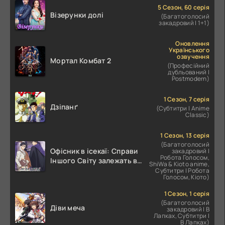
5 Сезон, 60 серія
Візерунки долі
(Багатоголосий
закадровий | 1+1)
Оновлення
Українського
озвучення
Мортал Комбат 2
(Професійний
дубльований |
Postmodern)
1 Сезон, 7 серія
Дзіпанґ
(Субтитри | Anime
Classic)
1 Сезон, 13 серія
(Багатоголосий
Офісник в ісекаї: Справи
закадровий |
Робота Голосом,
Іншого Світу залежать від
ShiWa & Kioto anime,
Корпоративного Раба
Субтитри | Робота
Голосом, Кіото)
1 Сезон, 1 серія
(Багатоголосий
Діви меча
закадровий | В
Лапках, Субтитри |
В Лапках)