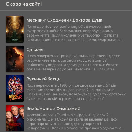
Скоро на сайті
Месники: Сходження Доктора Дума
Легендарні супергерої знову об'єднуються, щоб
зустрітися з найнебезпечнішим випробуванням у
своєму житті. Після численних битв, болючих втрат і
важких перемог вони стали сильнішими, мудрішими та
ще
Одіссея
Після завершення Троянської війни цар Ітаки Одіссей
разом із невеликим загоном вирушає в довгу й
небезпечну подорож додому, де на нього вже багато
років чекає вірна дружина Пенелопа. Та шлях, який
Вуличний боєць
Події переносять у 1993 рік, де двоє колишніх бійців
вуличних поєдинків, які давно розійшлися різними
шляхами, змушені знову повернутися до світу жорстоких
сутичок. Їх спокій порушує поява загадкової
Знайомство з Факерами 3
Молодий чоловік Генрі виріс у родині, де спокій —
рідкісне явище, а будь-яке важливе рішення швидко
перетворюється на привід для суперечок і
непорозумінь. Коли він оголошує про намір одружитися,