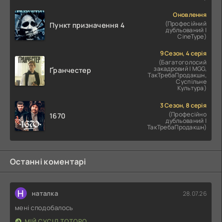
Оновлення
(Професійний
Пункт призначення 4
дубльований |
CineType)
9 Сезон, 4 серія
(Багатоголосий
закадровий | MGG,
Ґранчестер
ТакТребаПродакшн,
Суспільне
Культура)
3 Сезон, 8 серія
(Професійно
1670
дубльований |
ТакТребаПродакшн)
Останні коментарі
Н
наталка
28.07.26
мені сподобалось
МІЙ СУСІД ТОТОРО