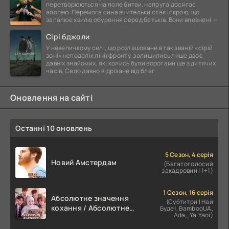
перетворюються на поле битви, напруга досягає
апогею. Перемога сина вчительки стає іскрою, що
запалює хвилю обурення серед батьків. Вони впевнені —
Сірі бджоли
У невеличкому селі, що розташоване в так званій «сірій
зоні» неподалік лінії фронту, залишились лише двоє
давніх знайомих, які колись були ворогами ще з дитячих
часів. Село давно відрізане від благ
Оновлення на сайті
Останні 10 оновлень
5 Сезон, 4 серія
Новий Амстердам
(Багатоголосий
закадровий | 1+1)
1 Сезон, 16 серія
Абсолютне значення
(Субтитри | Най
кохання / Абсолютне
Буде!, BambooUA,
Ada_Ya.Yaoi)
значення романтики