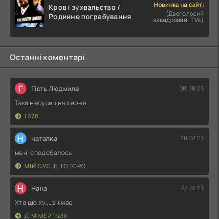
Новинка на сайті
Кров і зухвальство /
(Двоголосий
Родинне пограбування
закадровий | TV4)
Останні коментарі
Г
Гість Людмила
08.08.26
Така несусвітня херня
1670
Н
наталка
28.07.26
мені сподобалось
МІЙ СУСІД ТОТОРО
Н
Нана
27.07.26
Хто цю ху....знімає
ДІМ МЕРТВИХ