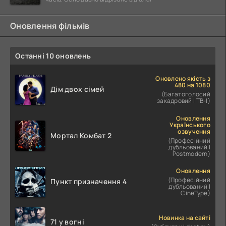
Оновлення фільмів
Останні 10 оновлень
Оновлено якість з
480 на 1080
Дім двох сімей
(Багатоголосий
закадровий | ТВ-І)
Оновлення
Українського
озвучення
Мортал Комбат 2
(Професійний
дубльований |
Postmodern)
Оновлення
(Професійний
Пункт призначення 4
дубльований |
CineType)
Новинка на сайті
71 у вогні