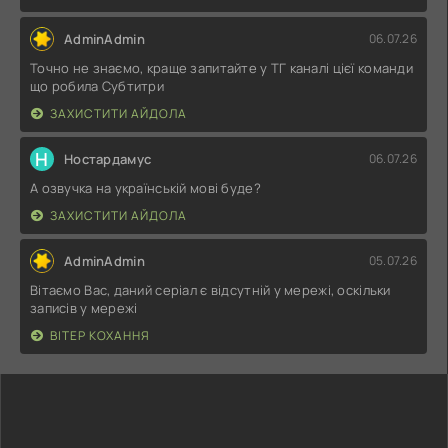
AdminAdmin
06.07.26
Точно не знаємо, краще запитайте у ТГ каналі цієї команди
що робила Субтитри
ЗАХИСТИТИ АЙДОЛА
Н
Ностардамус
06.07.26
А озвучка на українській мові буде?
ЗАХИСТИТИ АЙДОЛА
AdminAdmin
05.07.26
Вітаємо Вас, даний серіал є відсутній у мережі, оскільки
записів у мережі
ВІТЕР КОХАННЯ