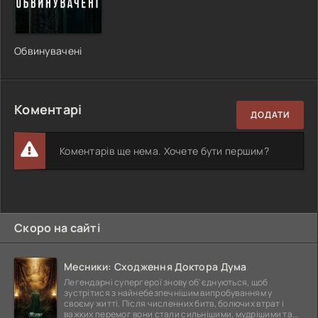
Обвинувачені
Коментарі
ДОДАТИ
Коментарів ще нема. Хочете бути першим?
Скоро на сайті
Месники: Сходження Доктора Дума
Легендарні супергерої знову об'єднуються, щоб
зустрітися з найнебезпечнішим випробуванням у
своєму житті. Після численних битв, болючих втрат і
важких перемог вони стали сильнішими, мудрішими та