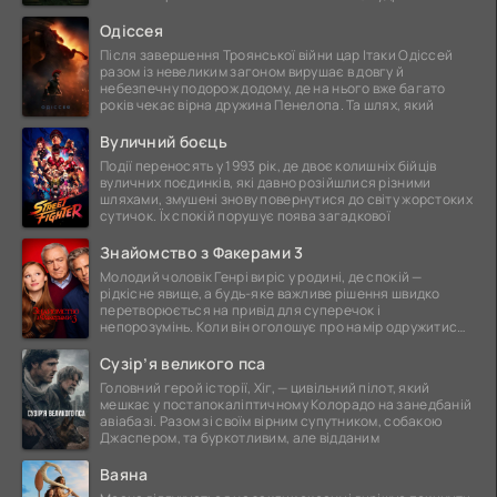
ще
Одіссея
Після завершення Троянської війни цар Ітаки Одіссей
разом із невеликим загоном вирушає в довгу й
небезпечну подорож додому, де на нього вже багато
років чекає вірна дружина Пенелопа. Та шлях, який
Вуличний боєць
Події переносять у 1993 рік, де двоє колишніх бійців
вуличних поєдинків, які давно розійшлися різними
шляхами, змушені знову повернутися до світу жорстоких
сутичок. Їх спокій порушує поява загадкової
Знайомство з Факерами 3
Молодий чоловік Генрі виріс у родині, де спокій —
рідкісне явище, а будь-яке важливе рішення швидко
перетворюється на привід для суперечок і
непорозумінь. Коли він оголошує про намір одружитися,
це
Сузір’я великого пса
Головний герой історії, Хіг, — цивільний пілот, який
мешкає у постапокаліптичному Колорадо на занедбаній
авіабазі. Разом зі своїм вірним супутником, собакою
Джаспером, та буркотливим, але відданим
Ваяна