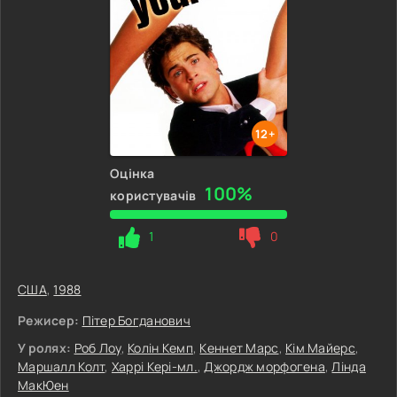
12+
Оцінка
100%
користувачів
1
0
США
,
1988
Режисер:
Пітер Богданович
У ролях:
Роб Лоу
,
Колін Кемп
,
Кеннет Марс
,
Кім Майерс
,
Маршалл Колт
,
Харрі Кері-мл.
,
Джордж морфогена
,
Лінда
МакЮен