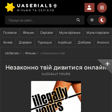
UASERIALS🍿
ФІЛЬМИ ТА СЕРІАЛИ
Головна
Фільми
Серіали
Мультфільми
Мультсеріали
Аніме
Дорами
Турецькі
Індійські
Добірки
Анонси
UASerials
»
Фільми
» Незаконно твій
Незаконно твій дивитися онлайн
ILLEGALLY YOURS