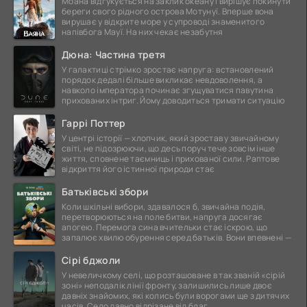
Моана відгукується на заклик океану і вирішує покинути
береги свого рідного острова Мотунуї. Вперше вона
вирушає у відкрите море у супроводі знаменитого
напівбога Мауї. На них чекає незабутня
Дюна: Частина третя
У галактиці стрімко зростає напруга: встановлений
порядок дедалі більше викликає невдоволення, а
навколо імператора починає згущуватися павутина
прихованих інтриг. Йому доводиться тримати ситуацію
Гаррі Поттер
У центрі історії — хлопчик, який зростав у звичайному
світі, не підозрюючи, що десь поруч тече зовсім інше
життя, сповнене таємниць і прихованої сили. Раптове
відкриття його істинної природи стає
Батьківські збори
Коли шкільні вибори, здавалося б, звичайна подія,
перетворюються на поле битви, напруга досягає
апогею. Перемога сина вчительки стає іскрою, що
запалює хвилю обурення серед батьків. Вони впевнені —
Сірі бджоли
У невеличкому селі, що розташоване в так званій «сірій
зоні» неподалік лінії фронту, залишились лише двоє
давніх знайомих, які колись були ворогами ще з дитячих
часів. Село давно відрізане від благ