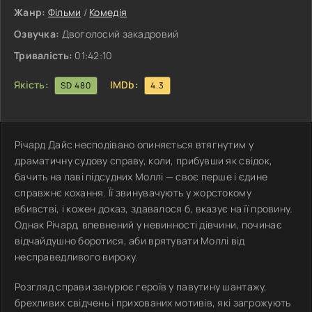
Жанр:
Фільми
/
Комедія
Озвучка:
Двоголосий закадровий
Тривалість:
01:42:10
Якість:
IMDb:
SD 480
4.3
Річард Дайс несподівано опиняється втягнутим у
драматичну судову справу, коли, прибувши як свідок,
бачить на лаві підсудних Моллі — своє перше і єдине
справжнє кохання. Її звинувачують у жорстокому
вбивстві, і кожен доказ, здавалося б, вказує на її провину.
Однак Річард, впевнений у невинності дівчини, починає
відчайдушно боротися, аби врятувати Моллі від
несправедливого вироку.
Розгляд справи занурює героїв у павутину шантажу,
брехливих свідчень і прихованих мотивів, які загрожують