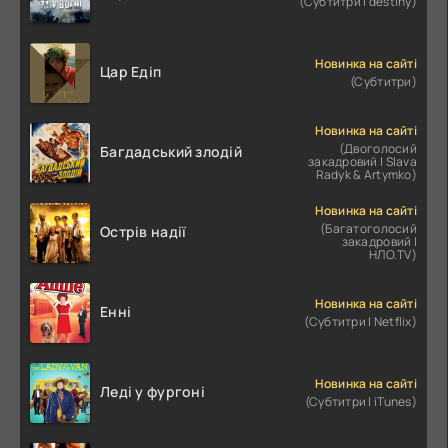
(Субтитри | destiny)
Новинка на сайті
Цар Едіп
(Субтитри)
Новинка на сайті
(Двоголосий
Багдадський злодій
закадровий | Slava
Radyk & Artymko)
Новинка на сайті
(Багатоголосий
Острів надії
закадровий |
НЛО.TV)
Новинка на сайті
Енні
(Субтитри | Netflix)
Новинка на сайті
Леді у фургоні
(Субтитри | iTunes)