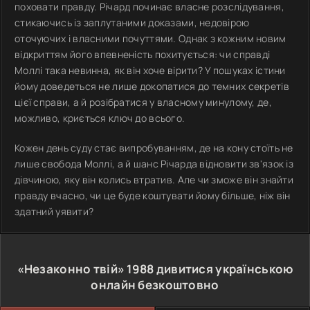
поховати правду. Річард починає власне розслідування,
стикаючись із заплутаними доказами, недовірою
оточуючих і власними почуттями. Однак з кожним новим
відкриттям його впевненість похитується: чи справді
Моллі така невинна, як він хоче вірити? У пошуках істини
йому доведеться не лише докопатися до темних секретів
цієї справи, а й розібратися у власному минулому, де,
можливо, криється ключ до всього.
Кожен день суду стає випробуванням, де на кону стоїть не
лише свобода Моллі, а й шанс Річарда відновити зв'язок із
дівчиною, яку він колись втратив. Але чи зможе він знайти
правду вчасно, чи це буде коштувати йому більше, ніж він
здатний уявити?
«Незаконно твій»
1988
дивитися українською
онлайн безкоштовно