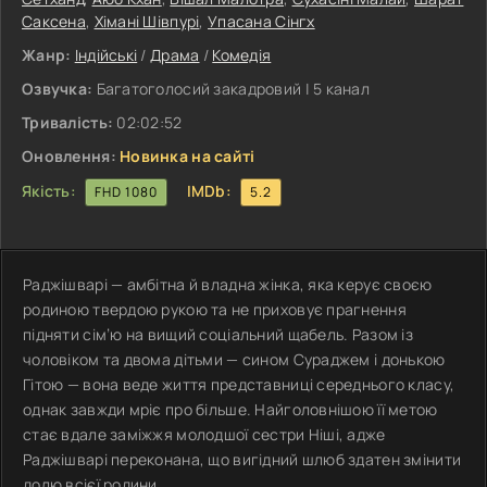
Саксена
,
Хімані Шівпурі
,
Упасана Сінгх
Жанр:
Індійські
/
Драма
/
Комедія
Озвучка:
Багатоголосий закадровий | 5 канал
Тривалість:
02:02:52
Оновлення:
Новинка на сайті
Якість:
IMDb:
FHD 1080
5.2
Раджішварі — амбітна й владна жінка, яка керує своєю
родиною твердою рукою та не приховує прагнення
підняти сім’ю на вищий соціальний щабель. Разом із
чоловіком та двома дітьми — сином Сураджем і донькою
Гітою — вона веде життя представниці середнього класу,
однак завжди мріє про більше. Найголовнішою її метою
стає вдале заміжжя молодшої сестри Ніші, адже
Раджішварі переконана, що вигідний шлюб здатен змінити
долю всієї родини.