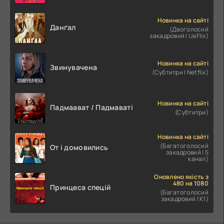
Новинка на сайті
Данґал
(Двоголосий
закадровий | UaFlix)
Новинка на сайті
Звинувачена
(Субтитри | Netflix)
Новинка на сайті
Падмаават / Падмаваті
(Субтитри)
Новинка на сайті
(Багатоголосий
От і домовились
закадровий | 5
канал)
Оновлено якість з
480 на 1080
Принцеса спецій
(Багатоголосий
закадровий | К1)