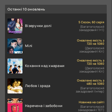
Останні 10 оновлень
5 Сезон, 60 серія
Візерунки долі
(Багатоголосий
закадровий | 1+1)
Оновлено якість з
720 на 1080
Мілі
(Двоголосий
закадровий | Кіт)
Оновлено якість з
720 на 1080
Кохання над хмарами
(Двоголосий
закадровий | Кіт)
Оновлено якість з
480 на 1080
Любов і зрада
(Багатоголосий
закадровий | Інтер)
Новинка на сайті
Наречена і забобони
(Багатоголосий
закадровий | ТЕТ)