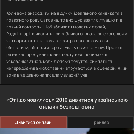
Коли вона знаходить, на її думку, ідеального кандидата з
поважного роду Саксена, то вирішує взяти ситуацію під
повний контроль. Щоб зблизити молодих людей,
Раджішварі приводить привабливого юнака до свого дому
як квартиранта та починає хитро організовувати
обставини, аби той звернув увагу саме на Нішу. Проте її
ретельно продумані плани поступово починають
ускладнюватися, коли людські почуття, симпатії та
непередбачувані обставини втручаються в сценарій, який
вона вже давно написала у власній уяві.
«От і домовились»
2010
дивитися українською
онлайн безкоштовно
Дивитися онлайн
Трейлер