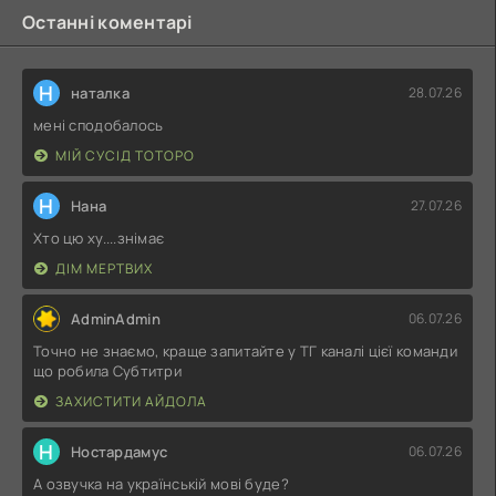
Останні коментарі
Н
наталка
28.07.26
мені сподобалось
МІЙ СУСІД ТОТОРО
Н
Нана
27.07.26
Хто цю ху....знімає
ДІМ МЕРТВИХ
AdminAdmin
06.07.26
Точно не знаємо, краще запитайте у ТГ каналі цієї команди
що робила Субтитри
ЗАХИСТИТИ АЙДОЛА
Н
Ностардамус
06.07.26
А озвучка на українській мові буде?