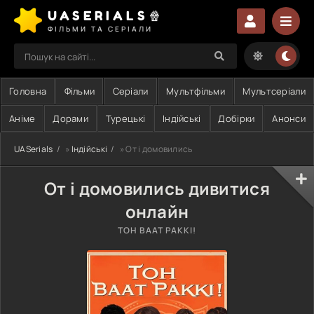
UASERIALS🍿
ФІЛЬМИ ТА СЕРІАЛИ
Головна
Фільми
Серіали
Мультфільми
Мультсеріали
Аніме
Дорами
Турецькі
Індійські
Добірки
Анонси
UASerials
»
Індійські
» От і домовились
От і домовились дивитися
онлайн
TOH BAAT PAKKI!