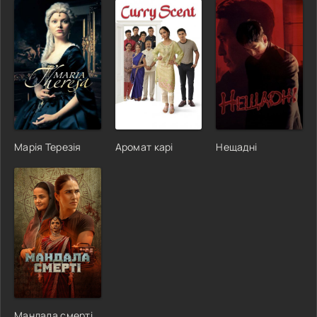
Марія Терезія
Аромат карі
Нещадні
Мандала смерті