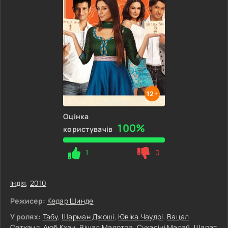
12+
Оцінка
100%
користувачів
1
0
Індія
,
2010
Режисер:
Кедар Шинде
У ролях:
Табу
,
Шарман Джоші
,
Ювіка Чаудрі
,
Вацал
Сетханд
,
Аюб Кхан
,
Вішал Малотра
,
Сухасіні Малай
,
Шарат