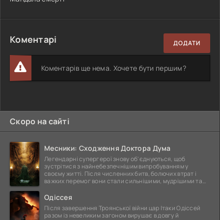
Коментарі
ДОДАТИ
Коментарів ще нема. Хочете бути першим?
Скоро на сайті
Месники: Сходження Доктора Дума
Легендарні супергерої знову об'єднуються, щоб
зустрітися з найнебезпечнішим випробуванням у
своєму житті. Після численних битв, болючих втрат і
важких перемог вони стали сильнішими, мудрішими та
ще
Одіссея
Після завершення Троянської війни цар Ітаки Одіссей
разом із невеликим загоном вирушає в довгу й