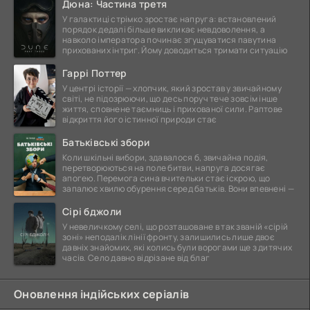
Дюна: Частина третя
У галактиці стрімко зростає напруга: встановлений
порядок дедалі більше викликає невдоволення, а
навколо імператора починає згущуватися павутина
прихованих інтриг. Йому доводиться тримати ситуацію
Гаррі Поттер
У центрі історії — хлопчик, який зростав у звичайному
світі, не підозрюючи, що десь поруч тече зовсім інше
життя, сповнене таємниць і прихованої сили. Раптове
відкриття його істинної природи стає
Батьківські збори
Коли шкільні вибори, здавалося б, звичайна подія,
перетворюються на поле битви, напруга досягає
апогею. Перемога сина вчительки стає іскрою, що
запалює хвилю обурення серед батьків. Вони впевнені —
Сірі бджоли
У невеличкому селі, що розташоване в так званій «сірій
зоні» неподалік лінії фронту, залишились лише двоє
давніх знайомих, які колись були ворогами ще з дитячих
часів. Село давно відрізане від благ
Оновлення індійських серіалів