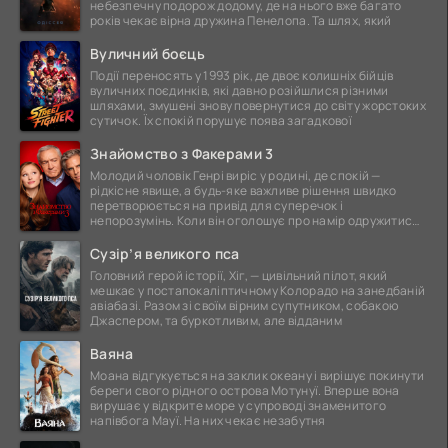
небезпечну подорож додому, де на нього вже багато
років чекає вірна дружина Пенелопа. Та шлях, який
Вуличний боєць
Події переносять у 1993 рік, де двоє колишніх бійців
вуличних поєдинків, які давно розійшлися різними
шляхами, змушені знову повернутися до світу жорстоких
сутичок. Їх спокій порушує поява загадкової
Знайомство з Факерами 3
Молодий чоловік Генрі виріс у родині, де спокій —
рідкісне явище, а будь-яке важливе рішення швидко
перетворюється на привід для суперечок і
непорозумінь. Коли він оголошує про намір одружитися,
це
Сузір’я великого пса
Головний герой історії, Хіг, — цивільний пілот, який
мешкає у постапокаліптичному Колорадо на занедбаній
авіабазі. Разом зі своїм вірним супутником, собакою
Джаспером, та буркотливим, але відданим
Ваяна
Моана відгукується на заклик океану і вирішує покинути
береги свого рідного острова Мотунуї. Вперше вона
вирушає у відкрите море у супроводі знаменитого
напівбога Мауї. На них чекає незабутня