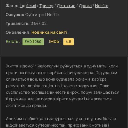
Жанр:
Індійські
/
Трилер
/
Детектив
/
Драма
/
Netflix
Озвучка:
Субтитри | Netflix
Тривалість:
01:47:02
Оновлення:
Новинка на сайті
Якість:
IMDb:
FHD 1080
4.5
Життя відомої гінекологині руйнується в одну мить, коли
проти неї висувають серйозні звинувачення. Під ударом
опиняється все, що вона будувала роками: кар’єра,
репутація, довіра пацієнтів і власне подружжя. Поки
суспільство поспішає винести вирок, поруч залишається
її дружина, яка не готова вірити чуткам і намагається
дістатися до правди.
Але чим глибше вона занурюється у справу, тим більше
відкривається суперечностей, прихованих мотивів і