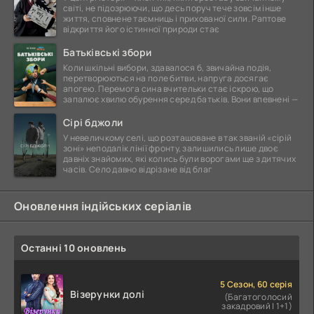
світі, не підозрюючи, що десь поруч тече зовсім інше
життя, сповнене таємниць і прихованої сили. Раптове
відкриття його істинної природи стає
Батьківські збори
Коли шкільні вибори, здавалося б, звичайна подія,
перетворюються на поле битви, напруга досягає
апогею. Перемога сина вчительки стає іскрою, що
запалює хвилю обурення серед батьків. Вони впевнені —
Сірі бджоли
У невеличкому селі, що розташоване в так званій «сірій
зоні» неподалік лінії фронту, залишились лише двоє
давніх знайомих, які колись були ворогами ще з дитячих
часів. Село давно відрізане від благ
Оновлення індійських серіалів
Останні 10 оновлень
5 Сезон, 60 серія
Візерунки долі
(Багатоголосий
закадровий | 1+1)