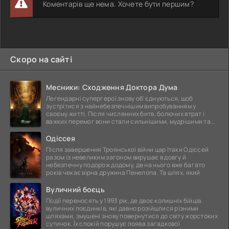
Коментарів ще нема. Хочете бути першим?
Скоро на сайті
Месники: Сходження Доктора Дума
Легендарні супергерої знову об'єднуються, щоб
зустрітися з найнебезпечнішим випробуванням у
своєму житті. Після численних битв, болючих втрат і
важких перемог вони стали сильнішими, мудрішими та
ще
Одіссея
Після завершення Троянської війни цар Ітаки Одіссей
разом із невеликим загоном вирушає в довгу й
небезпечну подорож додому, де на нього вже багато
років чекає вірна дружина Пенелопа. Та шлях, який
Вуличний боєць
Події переносять у 1993 рік, де двоє колишніх бійців
вуличних поєдинків, які давно розійшлися різними
шляхами, змушені знову повернутися до світу жорстоких
сутичок. Їх спокій порушує поява загадкової