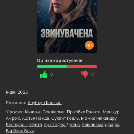
16+
Оцінка користувачів
0
0
Індія
,
2026
Режисер:
Анубхуті Кашьяп
У ролях:
Конкона Сеншарма
,
Пратібха Раннта
,
Машхур
Амрохі
,
Адітья Нанда
,
Сукант Ґоель
,
Моніка Махендру
,
Каллірой Ціафета
,
Крістофер Джонс
,
Кешав Бхардвадж
,
Барбара Блум