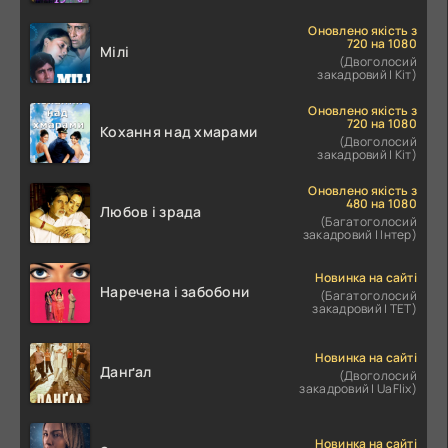
Оновлено якість з
720 на 1080
Мілі
(Двоголосий
закадровий | Кіт)
Оновлено якість з
720 на 1080
Кохання над хмарами
(Двоголосий
закадровий | Кіт)
Оновлено якість з
480 на 1080
Любов і зрада
(Багатоголосий
закадровий | Інтер)
Новинка на сайті
Наречена і забобони
(Багатоголосий
закадровий | ТЕТ)
Новинка на сайті
Данґал
(Двоголосий
закадровий | UaFlix)
Новинка на сайті