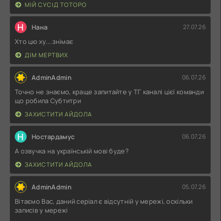
МІЙ СУСІД ТОТОРО
Н
Нана
27.07.26
Хто цю ху....знімає
ДІМ МЕРТВИХ
AdminAdmin
06.07.26
Точно не знаємо, краще запитайте у ТГ каналі цієї команди
що робила Субтитри
ЗАХИСТИТИ АЙДОЛА
Н
Ностардамус
06.07.26
А озвучка на українській мові буде?
ЗАХИСТИТИ АЙДОЛА
AdminAdmin
05.07.26
Вітаємо Вас, даний серіал є відсутній у мережі, оскільки
записів у мережі