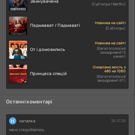
Звинувачена
(Субтитри | Netflix)
Новинка на сайті
Падмаават / Падмаваті
(Субтитри)
Новинка на сайті
(Багатоголосий
От і домовились
закадровий | 5
канал)
Оновлено якість з
480 на 1080
Принцеса спецій
(Багатоголосий
закадровий | К1)
Останні коментарі
Н
наталка
28.07.26
мені сподобалось