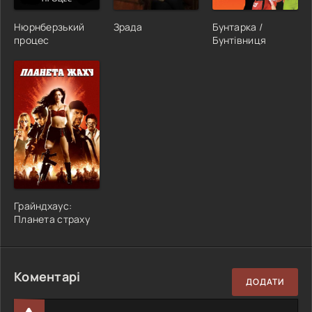
Нюрнберзький
Зрада
Бунтарка /
процес
Бунтівниця
Грайндхаус:
Планета страху
Коментарі
ДОДАТИ