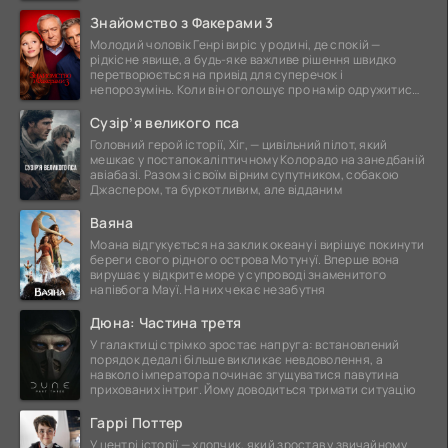
Знайомство з Факерами 3
Молодий чоловік Генрі виріс у родині, де спокій —
рідкісне явище, а будь-яке важливе рішення швидко
перетворюється на привід для суперечок і
непорозумінь. Коли він оголошує про намір одружитися,
це
Сузір’я великого пса
Головний герой історії, Хіг, — цивільний пілот, який
мешкає у постапокаліптичному Колорадо на занедбаній
авіабазі. Разом зі своїм вірним супутником, собакою
Джаспером, та буркотливим, але відданим
Ваяна
Моана відгукується на заклик океану і вирішує покинути
береги свого рідного острова Мотунуї. Вперше вона
вирушає у відкрите море у супроводі знаменитого
напівбога Мауї. На них чекає незабутня
Дюна: Частина третя
У галактиці стрімко зростає напруга: встановлений
порядок дедалі більше викликає невдоволення, а
навколо імператора починає згущуватися павутина
прихованих інтриг. Йому доводиться тримати ситуацію
Гаррі Поттер
У центрі історії — хлопчик, який зростав у звичайному