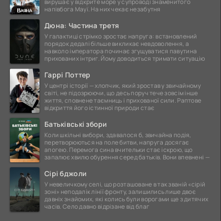
вирушає у відкрите море у супроводі знаменитого
напівбога Мауї. На них чекає незабутня
Дюна: Частина третя
У галактиці стрімко зростає напруга: встановлений
порядок дедалі більше викликає невдоволення, а
навколо імператора починає згущуватися павутина
прихованих інтриг. Йому доводиться тримати ситуацію
Гаррі Поттер
У центрі історії — хлопчик, який зростав у звичайному
світі, не підозрюючи, що десь поруч тече зовсім інше
життя, сповнене таємниць і прихованої сили. Раптове
відкриття його істинної природи стає
Батьківські збори
Коли шкільні вибори, здавалося б, звичайна подія,
перетворюються на поле битви, напруга досягає
апогею. Перемога сина вчительки стає іскрою, що
запалює хвилю обурення серед батьків. Вони впевнені —
Сірі бджоли
У невеличкому селі, що розташоване в так званій «сірій
зоні» неподалік лінії фронту, залишились лише двоє
давніх знайомих, які колись були ворогами ще з дитячих
часів. Село давно відрізане від благ