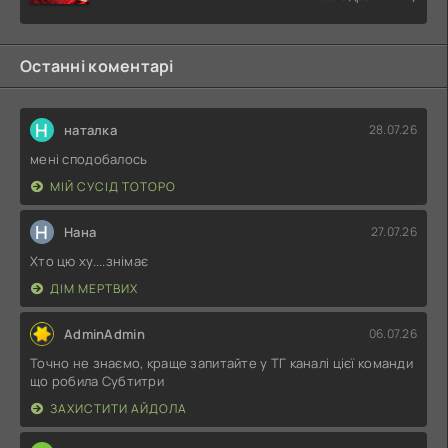
Останні коментарі
Н
наталка
28.07.26
мені сподобалось
МІЙ СУСІД ТОТОРО
Н
Нана
27.07.26
Хто цю ху....знімає
ДІМ МЕРТВИХ
AdminAdmin
06.07.26
Точно не знаємо, краще запитайте у ТГ каналі цієї команди
що робила Субтитри
ЗАХИСТИТИ АЙДОЛА