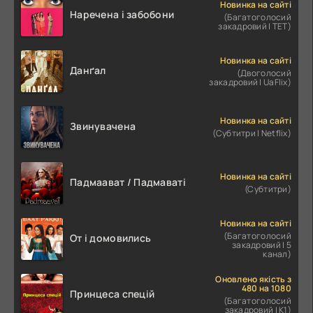
Новинка на сайті
Наречена і забобони
(Багатоголосий
закадровий | ТЕТ)
Новинка на сайті
Данґал
(Двоголосий
закадровий | UaFlix)
Новинка на сайті
Звинувачена
(Субтитри | Netflix)
Новинка на сайті
Падмаават / Падмаваті
(Субтитри)
Новинка на сайті
(Багатоголосий
От і домовились
закадровий | 5
канал)
Оновлено якість з
480 на 1080
Принцеса спецій
(Багатоголосий
закадровий | К1)