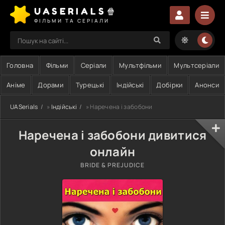
UASERIALS🍿
ФІЛЬМИ ТА СЕРІАЛИ
Головна
Фільми
Серіали
Мультфільми
Мультсеріали
Аніме
Дорами
Турецькі
Індійські
Добірки
Анонси
UASerials
»
Індійські
» Наречена і забобони
Наречена і забобони дивитися
онлайн
BRIDE & PREJUDICE