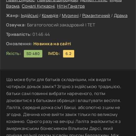
Варма
,
Соналі Кулкарні
,
Нітін Ґанатра
Жанр:
Індійські
/
Комедія
/
Музичні
/
Романтичний
/
Драма
Озвучка:
Багатоголосий закадровий | ТЕТ
Тривалість:
01:46:44
Оновлення:
Новинка на сайті
Якість:
IMDb:
SD 480
6.2
Що може бути для батьків складнішим, ніж видати
чотирьох доньок заміж? Згідно з індійською традицією,
батьки самі повинні вибрати нареченого, потім
домовитися з батьками обранця і влаштувати весілля.
Лаліта, середня дочка сім'ї Бакші, абсолютно з цим не
згодна. Дівчина хоче вийти заміж тільки по великому
коханню. Одного разу на вечірці Лаліта знайомиться з
американським бізнесменом Вільямом Дарсі, який
приїхав до Індії разом зі своїм другом Балраджем. Між