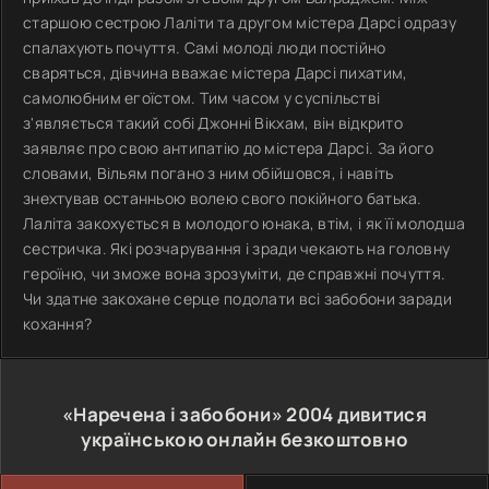
старшою сестрою Лаліти та другом містера Дарсі одразу
спалахують почуття. Самі молоді люди постійно
сваряться, дівчина вважає містера Дарсі пихатим,
самолюбним егоїстом. Тим часом у суспільстві
з'являється такий собі Джонні Вікхам, він відкрито
заявляє про свою антипатію до містера Дарсі. За його
словами, Вільям погано з ним обійшовся, і навіть
знехтував останньою волею свого покійного батька.
Лаліта закохується в молодого юнака, втім, і як її молодша
сестричка. Які розчарування і зради чекають на головну
героїню, чи зможе вона зрозуміти, де справжні почуття.
Чи здатне закохане серце подолати всі забобони заради
кохання?
«Наречена і забобони»
2004
дивитися
українською онлайн безкоштовно