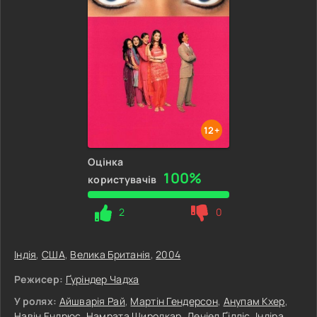
12+
Оцінка
100%
користувачів
2
0
Індія
,
США
,
Велика Британія
,
2004
Режисер:
Ґуріндер Чадха
У ролях:
Айшварія Рай
,
Мартін Гендерсон
,
Анупам Кхер
,
Навін Ендрюс
,
Намрата Широдкар
,
Деніел Ґілліс
,
Індіра