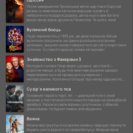
Після завершення Троянської війни цар Ітаки Одіссей
разом із невеликим загоном вирушає в довгу й
небезпечну подорож додому, де на нього вже багато
років чекає вірна дружина Пенелопа. Та шлях, який
Вуличний боєць
Події переносять у 1993 рік, де двоє колишніх бійців
вуличних поєдинків, які давно розійшлися різними
шляхами, змушені знову повернутися до світу жорстоких
сутичок. Їх спокій порушує поява загадкової
Знайомство з Факерами 3
Молодий чоловік Генрі виріс у родині, де спокій —
рідкісне явище, а будь-яке важливе рішення швидко
перетворюється на привід для суперечок і
непорозумінь. Коли він оголошує про намір одружитися,
це
Сузір’я великого пса
Головний герой історії, Хіг, — цивільний пілот, який
мешкає у постапокаліптичному Колорадо на занедбаній
авіабазі. Разом зі своїм вірним супутником, собакою
Джаспером, та буркотливим, але відданим
Ваяна
Моана відгукується на заклик океану і вирішує покинути
береги свого рідного острова Мотунуї. Вперше вона