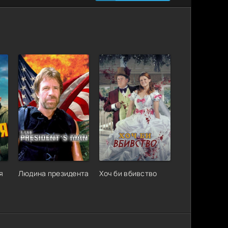
я
Людина президента
Хоч би вбивство