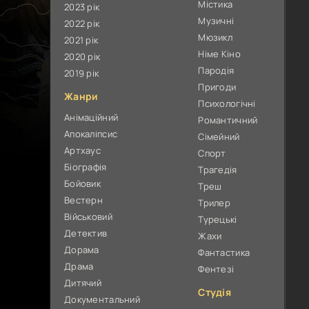
Містика
2023 рік
Музичні
2022 рік
Мюзикл
2021 рік
Німе Кіно
2020 рік
Пародія
2019 рік
Пригоди
Жанри
Психологічні
Анімаційний
Романтичний
Апокаліпсис
Сімейний
Артхаус
Спорт
Біографія
Трагедія
Бойовик
Треш
Вестерн
Трилер
Військовий
Турецькі
Детектив
Жахи
Дорама
Фантастика
Драма
Фентезі
Дитячий
Студія
Документальний