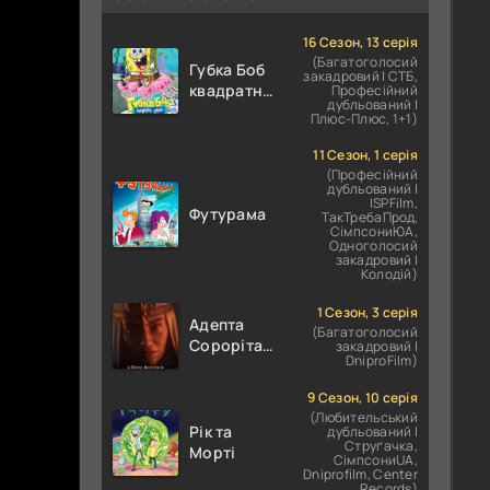
16 Сезон, 13 серія
(Багатоголосий
Губка Боб
закадровий | СТБ,
квадратні
Професійний
дубльований |
штани
Плюс-Плюс, 1+1)
11 Сезон, 1 серія
(Професійний
дубльований |
ІSPFilm,
Футурама
ТакТребаПрод,
СімпсониЮА,
Одноголосий
закадровий |
Колодій)
1 Сезон, 3 серія
Адепта
(Багатоголосий
Сорорітас:
закадровий |
DniproFilm)
Спокута
9 Сезон, 10 серія
(Любительський
Рік та
дубльований |
Струґачка,
Морті
СімпсониUA,
Dniprofilm, Center
Records)