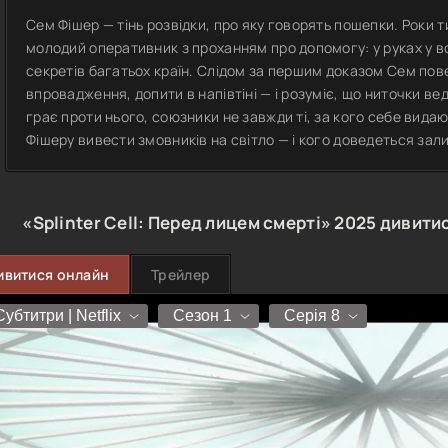
Сем Фішер — тінь розвідки, про яку говорять пошепки. Роки т
молодий оперативник з проханням про допомогу: у руках у во
секретів багатьох країн. Слідом за першим доказом Сем по
впровадження, допити в напівтіні — і розуміє, що ниточки в
грає проти нього, союзники не завжди ті, за кого себе видаю
Фішеру вивести змовників на світло — і кого доведеться зал
«Splinter Cell: Перед лицем смерті»
2025
дивитис
ивитися онлайн
Трейлер