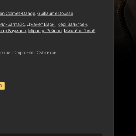
cien Colmet-Daage
,
Guillaume Dousse
велл-Баптайс
,
Джанет Варні
,
Кері Вальґрен
,
отр Бауманн
,
Міранда Рейсон
,
Михайло Голаб
вий | DniproFilm, Субтитри
.0