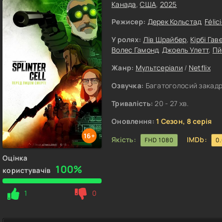
Канада
,
США
,
2025
Режисер:
Дерек Кольстад
,
Féli
У ролях:
Лів Шрайбер
,
Кірбі Га
Волес Гамонд
,
Джоель Улетт
,
Пй
Жанр:
Мультсеріали
/
Netflix
Озвучка:
Багатоголосий закадро
Тривалість:
20 - 27 хв.
Оновлення:
1 Сезон, 8 серія
16+
Якість:
IMDb:
FHD 1080
0
Оцінка
100%
користувачів
1
0