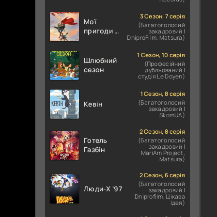
3 Сезон, 7 серія
Мої
(Багатоголосий
пригоди з
закадровий |
DniproFilm, Matsura)
Суперменом
1 Сезон, 10 серія
Шлюбний
(Професійний
сезон
дубльований |
студія Le Doyen)
1 Сезон, 8 серія
(Багатоголосий
Кевін
закадровий |
SkomUA)
2 Сезон, 8 серія
Готель
(Багатоголосий
закадровий |
Газбін
MariAm Project,
Matsura)
2 Сезон, 6 серія
(Багатоголосий
Люди-X '97
закадровий |
Dniprofilm, Цікава
Ідея)