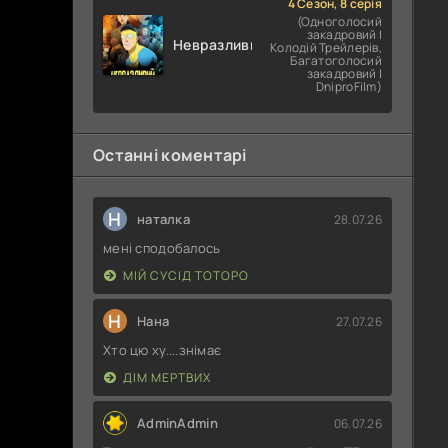
4 Сезон, 8 серія
(Одноголосий
закадровий |
Невразливий
Колодій Трейлерів,
Багатоголосий
закадровий |
DniproFilm)
Останні коментарі
Н
наталка
28.07.26
мені сподобалось
МІЙ СУСІД ТОТОРО
Н
Нана
27.07.26
Хто цю ху....знімає
ДІМ МЕРТВИХ
AdminAdmin
06.07.26