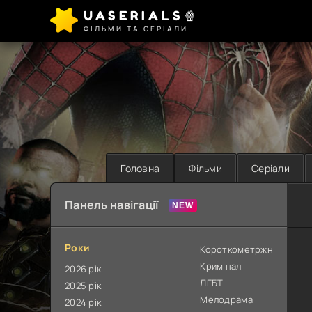
UASERIALS🍿
ФІЛЬМИ ТА СЕРІАЛИ
Головна
Фільми
Серіали
Панель навігації
Роки
Короткометржні
Кримінал
2026 рік
ЛГБТ
2025 рік
Мелодрама
2024 рік