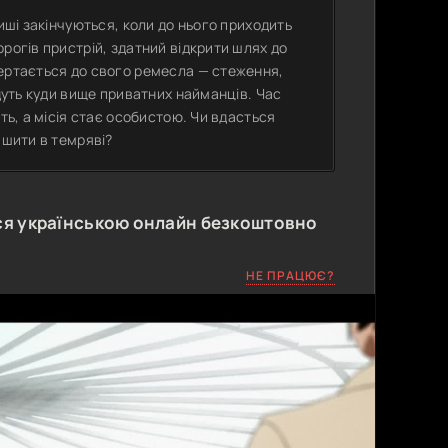
иші закінчуються, коли до нього приходить
рогів пристрій, здатний відкрити шлях до
вертається до свого ремесла — стеження,
едуть куди вище приватних найманців. Час
ть, а місія стає особистою. Чи вдасться
ишити в темряві?
я українською онлайн безкоштовно
НЕ ПРАЦЮЄ?