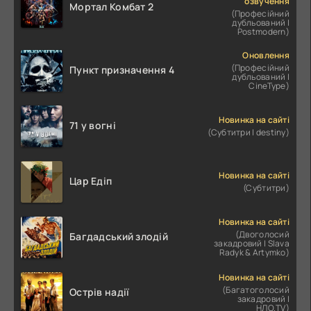
озвучення
Мортал Комбат 2
(Професійний
дубльований |
Postmodern)
Оновлення
(Професійний
Пункт призначення 4
дубльований |
CineType)
Новинка на сайті
71 у вогні
(Субтитри | destiny)
Новинка на сайті
Цар Едіп
(Субтитри)
Новинка на сайті
(Двоголосий
Багдадський злодій
закадровий | Slava
Radyk & Artymko)
Новинка на сайті
(Багатоголосий
Острів надії
закадровий |
НЛО.TV)