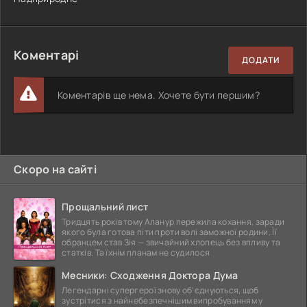
Коментарі
ДОДАТИ
Коментарів ще нема. Хочете бути першим?
Скоро на сайті
Прощальний лист
Тридцять років тому Аланур пережила кохання, заради
якого була готова піти проти волі заможної родини. Її
обранцем став Зія — звичайний хлопець без впливу та
статків. Та їхнім планам не судилося
Месники: Сходження Доктора Дума
Легендарні супергерої знову об'єднуються, щоб
зустрітися з найнебезпечнішим випробуванням у