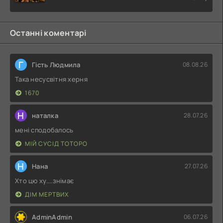
Останні коментарі
Г
Гість Людмила
08.08.26
Така несусвітня херня
1670
Н
наталка
28.07.26
мені сподобалось
МІЙ СУСІД ТОТОРО
Н
Нана
27.07.26
Хто цю ху....знімає
ДІМ МЕРТВИХ
AdminAdmin
06.07.26