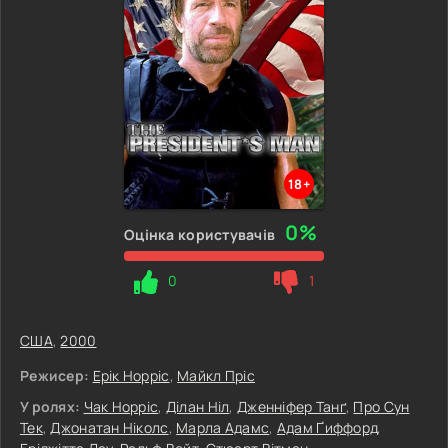
18+
0%
Оцінка користувачів
0
1
США
,
2000
Режисер:
Ерік Норріс
,
Майкл Пріс
У ролях:
Чак Норріс
,
Ділан Ніл
,
Дженніфер Танґ
,
Про Сун
Тек
,
Джонатан Ніколс
,
Марла Адамс
,
Адам Ґиффорд
,