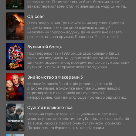
своєму житті. Після численних битв, болючих втрат і
важких перемог вони стали сильнішими, мудрішими та
ще
Одіссея
Після завершення Троянської війни цар Ітаки Одіссей
разом із невеликим загоном вирушає в довгу й
небезпечну подорож додому, де на нього вже багато
років чекає вірна дружина Пенелопа. Та шлях, який
Вуличний боєць
Події переносять у 1993 рік, де двоє колишніх бійців
вуличних поєдинків, які давно розійшлися різними
шляхами, змушені знову повернутися до світу жорстоких
сутичок. Їх спокій порушує поява загадкової
Знайомство з Факерами 3
Молодий чоловік Генрі виріс у родині, де спокій —
рідкісне явище, а будь-яке важливе рішення швидко
перетворюється на привід для суперечок і
непорозумінь. Коли він оголошує про намір одружитися,
це
Сузір’я великого пса
Головний герой історії, Хіг, — цивільний пілот, який
мешкає у постапокаліптичному Колорадо на занедбаній
авіабазі. Разом зі своїм вірним супутником, собакою
Джаспером, та буркотливим, але відданим