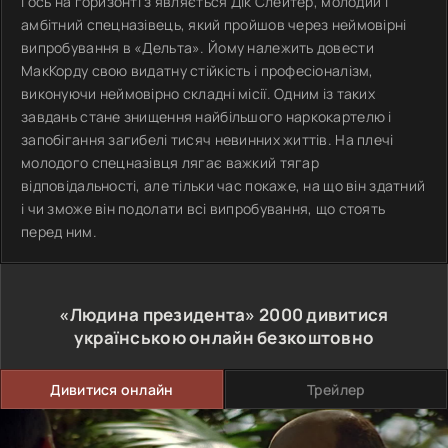
І ось на горизонті з'являється Дік Слейтер, молодий і
амбітний спецназівець, який пройшов через неймовірні
випробування в «Дельта». Йому належить довести
МакКорду свою видатну стійкість і професіоналізм,
виконуючи неймовірно складні місії. Одним із таких
завдань стане знищення найбільшого наркокартелю і
запобігання загибелі тисяч невинних життів. На плечі
молодого спецназівця лягає важкий тягар
відповідальності, але тільки час покаже, на що він здатний
і чи зможе він подолати всі випробування, що стоять
перед ним.
«Людина президента»
2000
дивитися
українською онлайн безкоштовно
Дивитися онлайн
Трейлер