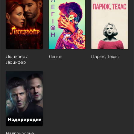
Люципер /
Легіон
Париж, Техас
Люцифер
Надприродне