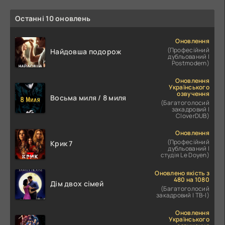
Останні 10 оновлень
Оновлення
(Професійний
Найдовша подорож
дубльований |
Postmodern)
Оновлення
Українського
озвучення
Восьма миля / 8 миля
(Багатоголосий
закадровий |
CloverDUB)
Оновлення
(Професійний
Крик 7
дубльований |
студія Le Doyen)
Оновлено якість з
480 на 1080
Дім двох сімей
(Багатоголосий
закадровий | ТВ-І)
Оновлення
Українського