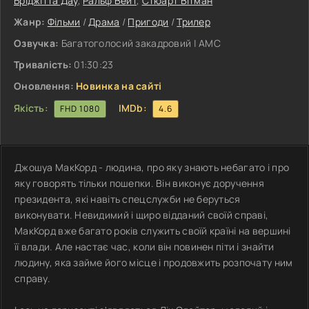
Бріджітта Дау
,
Ральф Вейт
,
Стюарт Вітман
Жанр:
Фільми
/
Драма
/
Пригоди
/
Трилер
Озвучка:
Багатоголосий закадровий | АМС
Тривалість:
01:30:23
Оновлення:
Новинка на сайті
Якість:
IMDb:
FHD 1080
4.6
Джошуа МакКорд - людина, про яку знають небагато і про
яку говорять тільки пошепки. Він виконує доручення
президента, які навіть спецслужби не беруться
виконувати. Невидимий і щиро відданий своїй справі,
МакКорд вже багато років служить своїй країні на вершині
її влади. Але настає час, коли він повинен піти і знайти
людину, яка займе його місце і продовжить розпочату ним
справу.