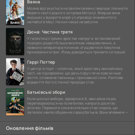
Ваяна
Моана відгукується на заклик океану і вирішує покинути
береги свого рідного острова Мотунуї. Вперше вона
вирушає у відкрите море у супроводі знаменитого
напівбога Мауї. На них чекає незабутня
Дюна: Частина третя
У галактиці стрімко зростає напруга: встановлений
порядок дедалі більше викликає невдоволення, а
навколо імператора починає згущуватися павутина
прихованих інтриг. Йому доводиться тримати ситуацію
Гаррі Поттер
У центрі історії — хлопчик, який зростав у звичайному
світі, не підозрюючи, що десь поруч тече зовсім інше
життя, сповнене таємниць і прихованої сили. Раптове
відкриття його істинної природи стає
Батьківські збори
Коли шкільні вибори, здавалося б, звичайна подія,
перетворюються на поле битви, напруга досягає
апогею. Перемога сина вчительки стає іскрою, що
запалює хвилю обурення серед батьків. Вони впевнені —
Оновлення фільмів