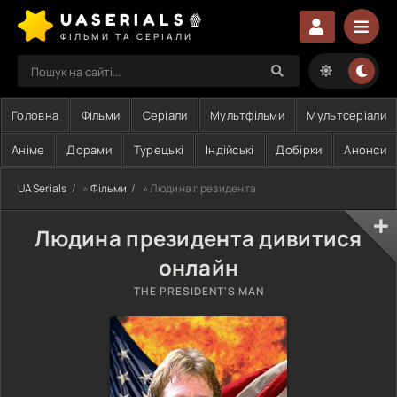
UASERIALS🍿
ФІЛЬМИ ТА СЕРІАЛИ
Головна
Фільми
Серіали
Мультфільми
Мультсеріали
Аніме
Дорами
Турецькі
Індійські
Добірки
Анонси
UASerials
»
Фільми
» Людина президента
Людина президента дивитися
онлайн
THE PRESIDENT'S MAN