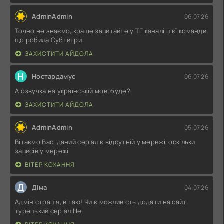
AdminAdmin
06.07.26
Точно не знаємо, краще запитайте у ТГ каналі цієї команди
що робила Субтитри
ЗАХИСТИТИ АЙДОЛА
Н
Ностардамус
06.07.26
А озвучка на українській мові буде?
ЗАХИСТИТИ АЙДОЛА
AdminAdmin
05.07.26
Вітаємо Вас, даний серіал є відсутній у мережі, оскільки
записів у мережі
ВІТЕР КОХАННЯ
Д
Діма
04.07.26
Адміністрація, вітаю! Чи є можливість додати на сайт
турецький серіал Не