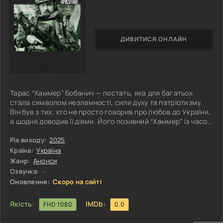
ДИВИТИСЯ ОНЛАЙН
Тарас “Хаммер” Бобанич — постать, яка для багатьох
стала символом незламності, сили духу та патріотизму.
Він був з тих, хто не просто говорив про любов до України,
а щодня доводив її діями. Його позивний “Хаммер” із часом
став впізнаваним не тільки серед побратимів, а й далеко
за межами бойових підрозділів — як символ впертості,
Рік виходу:
2025
твердості характеру та готовності боротися до кінця.
Країна:
Україна
Попри труднощі й загрози, він залишався відданим справі,
Жанр:
Анонси
в яку вірив — захисту своєї землі. Його пам’ятають як
Озвучка:
-
Оновлення:
Скоро на сайті
Якість:
IMDb:
FHD 1080
0.0