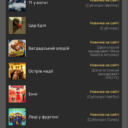
Новинка на сайті
71 у вогні
(Субтитри | destiny)
Новинка на сайті
Цар Едіп
(Субтитри)
Новинка на сайті
(Двоголосий
Багдадський злодій
закадровий | Slava
Radyk & Artymko)
Новинка на сайті
(Багатоголосий
Острів надії
закадровий |
НЛО.TV)
Новинка на сайті
Енні
(Субтитри | Netflix)
Новинка на сайті
Леді у фургоні
(Субтитри | iTunes)