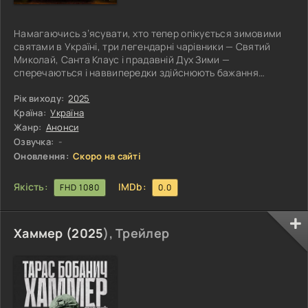
Намагаючись з’ясувати, хто тепер опікується зимовими
святами в Україні, три легендарні чарівники — Святий
Миколай, Санта Клаус і прадавній Дух Зими —
сперечаються і наввипередки здійснюють бажання
маленької Віри. Але Віра хоче, щоб Різдва взагалі не
існувало! Свято, з усіма його атрибутами, зникає з міста і
Рік виходу:
2025
з пам'яті людей. Замість колядок і різдвяного настрою
Країна:
Україна
місто поглинає сум. Чарівники перетворюються на
Жанр:
Анонси
звичайних людей і обʼєднуються, щоб урятувати світ від
Озвучка:
-
спричиненого зникненням Різдва
Оновлення:
Скоро на сайті
Якість:
IMDb:
FHD 1080
0.0
Хаммер (
2025
), Трейлер