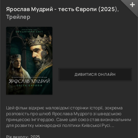
Ярослав Мудрий - тесть Європи (
2025
),
Трейлер
ДИВИТИСЯ ОНЛАЙН
Цей фільм відкриє маловідомі сторінки історії, зокрема
розповість про шлюб Ярослава Мудрого зі шведською
принцесою Інгігердою. Саме цей союз став визначальним
для розвитку міжнародної політики Київської Русі.
Подружжя Ярослава та Інгігерди не лише зміцнило зв’язки
між державами, а й створило стратегічний прецедент
Рік виходу:
2025