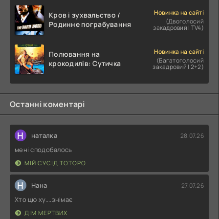
Новинка на сайті
Кров і зухвальство /
(Двоголосий
Родинне пограбування
закадровий | TV4)
Новинка на сайті
Полювання на
(Багатоголосий
крокодилів: Сутичка
закадровий | 2+2)
Останні коментарі
Н
наталка
28.07.26
мені сподобалось
МІЙ СУСІД ТОТОРО
Н
Нана
27.07.26
Хто цю ху....знімає
ДІМ МЕРТВИХ