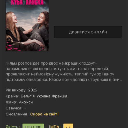
ДИВИТИСЯ ОНЛАЙН
Фільм розповідає про двох найкращих подруг-
парамедиків, які щодня рятують життя на передовій,
проявляючи неймовірну мужність, теплий гумор і щиру
підтримку одна одної. Разом вони долають труднощі війни,
залишаючись вірними своїй місії та тим, кого люблять. Та з
кожним днем служби фронт дедалі більше віддаляє їх від
Рік виходу:
2025
мирного життя, друзів і родини, змушуючи
Країна:
Бельгія
,
Україна
,
Франція
переосмислювати себе та свій шлях. Це прониклива
Жанр:
Анонси
історія про силу дружби й внутрішнього світла, яке не
Озвучка:
-
гасне навіть у найтемніші часи.
Оновлення:
Скоро на сайті
Якість:
IMDb:
FHD 1080
7.7