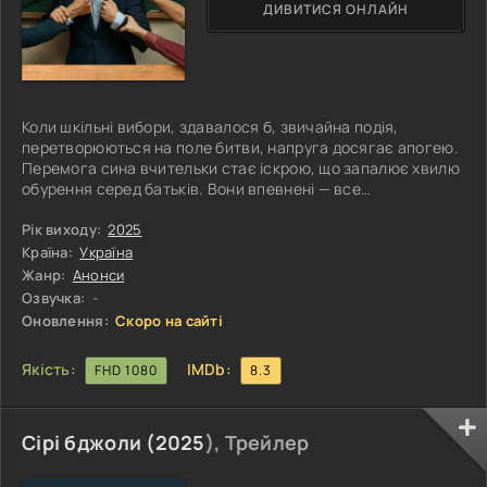
ДИВИТИСЯ ОНЛАЙН
Коли шкільні вибори, здавалося б, звичайна подія,
перетворюються на поле битви, напруга досягає апогею.
Перемога сина вчительки стає іскрою, що запалює хвилю
обурення серед батьків. Вони впевнені — все
сфальсифіковано, а результат нечесний. Батьківські
збори, скликані для з’ясування ситуації, швидко
Рік виходу:
2025
перетворюються на гарячі дебати, де кожен намагається
Країна:
Україна
довести свою правоту, не шкодуючи емоцій і звинувачень.
Жанр:
Анонси
Та за гнівом і образами поступово починає
Озвучка:
-
вимальовуватись глибша правда. Випливають на
Оновлення:
Скоро на сайті
Якість:
IMDb:
FHD 1080
8.3
Сірі бджоли (
2025
), Трейлер