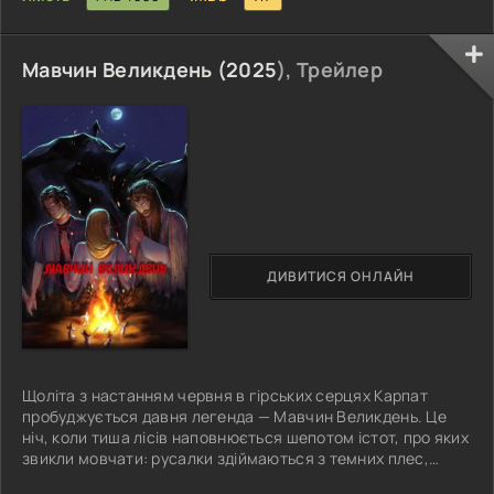
Мавчин Великдень (
2025
), Трейлер
ДИВИТИСЯ ОНЛАЙН
Щоліта з настанням червня в гірських серцях Карпат
пробуджується давня легенда — Мавчин Великдень. Це
ніч, коли тиша лісів наповнюється шепотом істот, про яких
звикли мовчати: русалки здіймаються з темних плес,
перелесники ковзають поміж дерев, а мавки виходять із