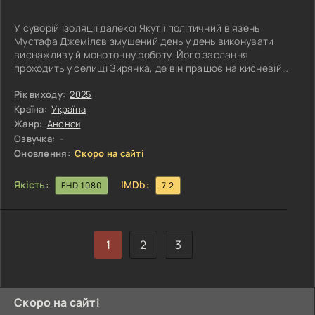
У суворій ізоляції далекої Якутії політичний в’язень
Мустафа Джемілєв змушений день у день виконувати
виснажливу й монотонну роботу. Його заслання
проходить у селищі Зирянка, де він працює на кисневій
станції, наповнюючи металеві балони. Ця нескінченна
рутина стає символом безнадійності, ніби повторення
Рік виходу:
2025
одного й того ж руху, що не приносить змін, але
Країна:
Україна
випробовує волю людини.
Жанр:
Анонси
Озвучка:
-
Оновлення:
Скоро на сайті
Якість:
IMDb:
FHD 1080
7.2
1
2
3
Скоро на сайті