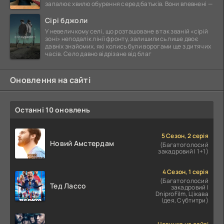
запалює хвилю обурення серед батьків. Вони впевнені —
Сірі бджоли
У невеличкому селі, що розташоване в так званій «сірій
зоні» неподалік лінії фронту, залишились лише двоє
давніх знайомих, які колись були ворогами ще з дитячих
часів. Село давно відрізане від благ
Оновлення на сайті
Останні 10 оновлень
5 Сезон, 2 серія
Новий Амстердам
(Багатоголосий
закадровий | 1+1)
4 Сезон, 1 серія
(Багатоголосий
Тед Лассо
закадровий |
DniproFilm, Цікава
Ідея, Субтитри)