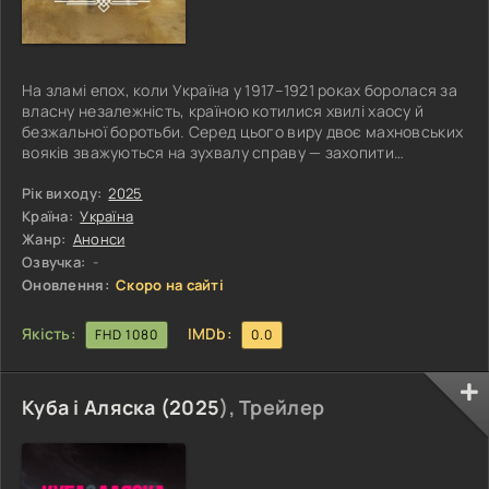
На зламі епох, коли Україна у 1917–1921 роках боролася за
власну незалежність, країною котилися хвилі хаосу й
безжальної боротьби. Серед цього виру двоє махновських
вояків зважуються на зухвалу справу — захопити
червоноармійський обоз, який перевозив значну суму
грошей. Вони готують засідку, сподіваючись на легку
Рік виходу:
2025
перемогу, та все йде шкереберть: пограбування
Країна:
Україна
обертається кривавою сутичкою, а разом із грішми їм
Жанр:
Анонси
дістається несподіваний трофей — командир панцирника,
Озвучка:
-
який тепер у їхніх руках.
Оновлення:
Скоро на сайті
Якість:
IMDb:
FHD 1080
0.0
Куба і Аляска (
2025
), Трейлер