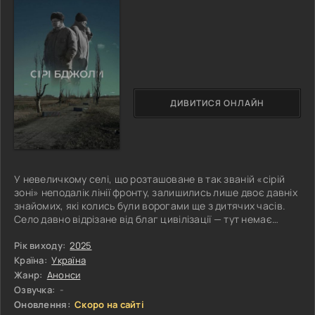
ДИВИТИСЯ ОНЛАЙН
У невеличкому селі, що розташоване в так званій «сірій
зоні» неподалік лінії фронту, залишились лише двоє давніх
знайомих, які колись були ворогами ще з дитячих часів.
Село давно відрізане від благ цивілізації — тут немає
електрики, тиша порушується лише звуками далеких
вибухів або випадковими обстрілами, а візити озброєних
Рік виходу:
2025
незнайомців стали сумною буденністю. Попри всі
Країна:
Україна
небезпеки, ці двоє сусідів-пенсіонерів намагаються жити
Жанр:
Анонси
як можуть, тримаючись за звичну рутину — працюють на
Озвучка:
-
городі, обідають,
Оновлення:
Скоро на сайті