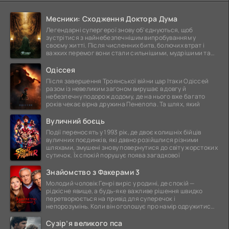
Месники: Сходження Доктора Дума
Легендарні супергерої знову об'єднуються, щоб
зустрітися з найнебезпечнішим випробуванням у
своєму житті. Після численних битв, болючих втрат і
важких перемог вони стали сильнішими, мудрішими та
ще
Одіссея
Після завершення Троянської війни цар Ітаки Одіссей
разом із невеликим загоном вирушає в довгу й
небезпечну подорож додому, де на нього вже багато
років чекає вірна дружина Пенелопа. Та шлях, який
Вуличний боєць
Події переносять у 1993 рік, де двоє колишніх бійців
вуличних поєдинків, які давно розійшлися різними
шляхами, змушені знову повернутися до світу жорстоких
сутичок. Їх спокій порушує поява загадкової
Знайомство з Факерами 3
Молодий чоловік Генрі виріс у родині, де спокій —
рідкісне явище, а будь-яке важливе рішення швидко
перетворюється на привід для суперечок і
непорозумінь. Коли він оголошує про намір одружитися,
це
Сузір’я великого пса