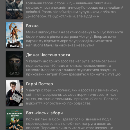
Головний герой історії, Хіг, — цивільний пілот, який
мешкає у постапокаліптичному Колорадо на занедбаній
авіабазі. Разом зі своїм вірним супутником, собакою
Джаспером, та буркотливим, але відданим
Ваяна
Моана відгукується на заклик океану і вирішує покинути
береги свого рідного острова Мотунуї. Вперше вона
вирушає у відкрите море у супроводі знаменитого
напівбога Мауї. На них чекає незабутня
Дюна: Частина третя
У галактиці стрімко зростає напруга: встановлений
порядок дедалі більше викликає невдоволення, а
навколо імператора починає згущуватися павутина
прихованих інтриг. Йому доводиться тримати ситуацію
Гаррі Поттер
У центрі історії — хлопчик, який зростав у звичайному
світі, не підозрюючи, що десь поруч тече зовсім інше
життя, сповнене таємниць і прихованої сили. Раптове
відкриття його істинної природи стає
Батьківські збори
Коли шкільні вибори, здавалося б, звичайна подія,
перетворюються на поле битви, напруга досягає
апогею. Перемога сина вчительки стає іскрою, що