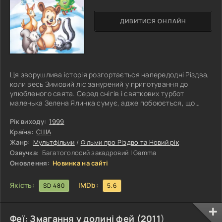
ДИВИТИСЯ ОНЛАЙН
Ця зворушлива історія розгортається напередодні Різдва,
коли весь Зимовий ліс занурений у приготування до
улюбленого свята. Серед снігів і святкових турбот
маленька Зелена Ялинка сумує, адже побоюється, що
ніколи не стане справжньою Різдвяною Ялинкою, як
мріяла з самого малечку. Та її тривоги не залишаються
Рік виходу:
1999
непоміченими. Доброзичливі мешканці лісу — Ведмедик,
Країна:
США
Білочка, мудрий Лускунчик і сам Санта Клаус — об’єднують
Жанр:
Мультфільми
/
Фільми про Різдво та Новий рік
зусилля, щоб здійснити її найзаповітніше бажання.
Озвучка:
Багатоголосий закадровий | Gamma
Завдяки дружбі, теплу сердець
Оновлення:
Новинка на сайті
Якість:
IMDb:
SD 480
5.6
Феї: Змагання у долині фей (
2011
)