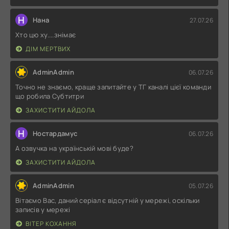
Н
Нана
27.07.26
Хто цю ху....знімає
ДІМ МЕРТВИХ
AdminAdmin
06.07.26
Точно не знаємо, краще запитайте у ТГ каналі цієї команди
що робила Субтитри
ЗАХИСТИТИ АЙДОЛА
Н
Ностардамус
06.07.26
А озвучка на українській мові буде?
ЗАХИСТИТИ АЙДОЛА
AdminAdmin
05.07.26
Вітаємо Вас, даний серіал є відсутній у мережі, оскільки
записів у мережі
ВІТЕР КОХАННЯ