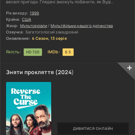
веселі пригоди. Глядачі зможуть побачити, як Вуді
катається на сноуборді, грає в боулінг і бере участь у
телевізійних змаганнях. Його винахідливість та здатність
Рік виходу:
1999
виходити переможцем з будь-якої ситуації доводять до
Країна:
США
відчаю його опонентів, які тільки й мріють не чути його
Жанр:
Мультсеріали
/
Мультфільми нашого дитинства
тріумфального сміху...
Озвучка:
Багатоголосий закадровий
Оновлення:
4 Сезон, 13 серія
Якість:
IMDb:
HD 720
6.5
Зняти прокляття (
2024
)
ДИВИТИСЯ ОНЛАЙН