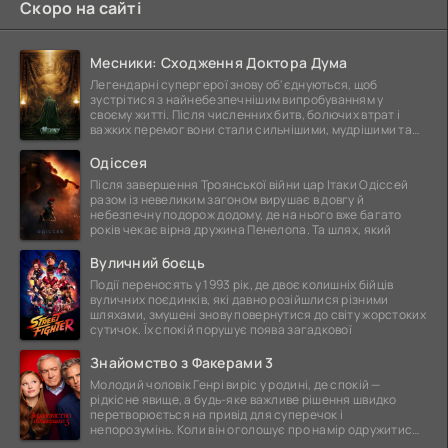
Скоро на сайті
Месники: Сходження Доктора Дума
Легендарні супергерої знову об'єднуються, щоб
зустрітися з найнебезпечнішим випробуванням у
своєму житті. Після численних битв, болючих втрат і
важких перемог вони стали сильнішими, мудрішими та
ще
Одіссея
Після завершення Троянської війни цар Ітаки Одіссей
разом із невеликим загоном вирушає в довгу й
небезпечну подорож додому, де на нього вже багато
років чекає вірна дружина Пенелопа. Та шлях, який
Вуличний боєць
Події переносять у 1993 рік, де двоє колишніх бійців
вуличних поєдинків, які давно розійшлися різними
шляхами, змушені знову повернутися до світу жорстоких
сутичок. Їх спокій порушує поява загадкової
Знайомство з Факерами 3
Молодий чоловік Генрі виріс у родині, де спокій —
рідкісне явище, а будь-яке важливе рішення швидко
перетворюється на привід для суперечок і
непорозумінь. Коли він оголошує про намір одружитися,
це