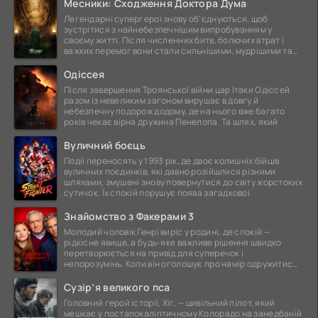
Месники: Сходження Доктора Дума
Легендарні супергерої знову об'єднуються, щоб
зустрітися з найнебезпечнішим випробуванням у
своєму житті. Після численних битв, болючих втрат і
важких перемог вони стали сильнішими, мудрішими та
ще
Одіссея
Після завершення Троянської війни цар Ітаки Одіссей
разом із невеликим загоном вирушає в довгу й
небезпечну подорож додому, де на нього вже багато
років чекає вірна дружина Пенелопа. Та шлях, який
Вуличний боєць
Події переносять у 1993 рік, де двоє колишніх бійців
вуличних поєдинків, які давно розійшлися різними
шляхами, змушені знову повернутися до світу жорстоких
сутичок. Їх спокій порушує поява загадкової
Знайомство з Факерами 3
Молодий чоловік Генрі виріс у родині, де спокій —
рідкісне явище, а будь-яке важливе рішення швидко
перетворюється на привід для суперечок і
непорозумінь. Коли він оголошує про намір одружитися,
це
Сузір’я великого пса
Головний герой історії, Хіг, — цивільний пілот, який
мешкає у постапокаліптичному Колорадо на занедбаній