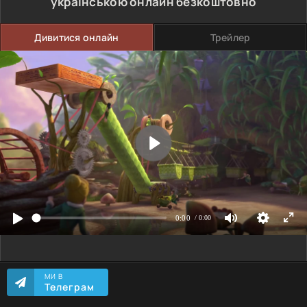
українською онлайн безкоштовно
Дивитися онлайн
Трейлер
МИ В
Телеграм