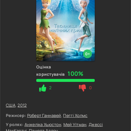
0+
Оцінка
100%
користувачів
2
0
США
,
2012
Режисер:
Роберт Ганнавей
,
Пеггі Холмс
У ролях:
Анжеліка Хьюстон
,
Мей Уітман
,
Джессі
МакКартні
,
Памела Адлон