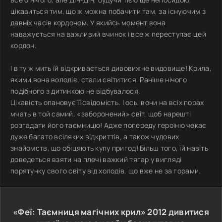
цікавиться тим, що ж можна побачити там, за існуючим з
давніх часів кордоном. У якийсь момент вона
наважується на важливий вчинок і все ж переступає цей
кордон.
І в ту ж мить їй відкривається дивовижне видовище! Крила,
якими вона володіє, стали світитися. Раніше нічого
подібного з дитинкою не відбувалося.
Цікавість опановує її свідомість. І ось, вони на всіх порах
мчать в той самий, «заборонений» світ, щоб нарешті
розгадати його таємницю! Адже попереду героїню чекає
дуже багато всіляких відкриттів, а також чудових
знайомств, що обіцяють купу пригод! Більш того, їй навіть
доведеться взяти на плечі важкий тягар у вигляді
порятунку свого світу від холодів, що вже не за горами.
«Феї: Таємниця магічних крил»
2012
дивитися