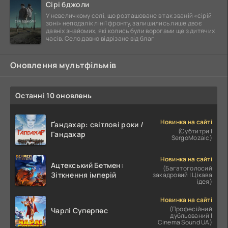
Сірі бджоли
У невеличкому селі, що розташоване в так званій «сірій
зоні» неподалік лінії фронту, залишились лише двоє
давніх знайомих, які колись були ворогами ще з дитячих
часів. Село давно відрізане від благ
Оновлення мультфільмів
Останні 10 оновлень
Новинка на сайті
Ґандахар: світлові роки /
(Субтитри |
Гандахар
SergoMozaic)
Новинка на сайті
Ацтекський Бетмен:
(Багатоголосий
Зіткнення імперій
закадровий | Цікава
ідея)
Новинка на сайті
(Професійний
Чарлі Суперпес
дубльований |
Cinema Sound UA)