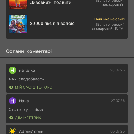
(Багатоголосий
Дивовижні подвиги
закадровий)
Новинка на сайті
20000 льє під водою
(Багатоголосий
закадровий | ICTV)
Останні коментарі
Н
наталка
28.07.26
мені сподобалось
МІЙ СУСІД ТОТОРО
Н
Нана
27.07.26
Хто цю ху....знімає
ДІМ МЕРТВИХ
AdminAdmin
06.07.26