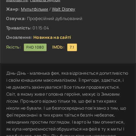
Жанр:
Мультфільми
/
Walt Disney
Озвучка:
Професійний дубльований
Тривалість:
01:15:04
Оновлення:
Новинка на сайті
Якість:
IMDb:
FHD 1080
7.1
Дінь-Дінь - маленька фея, яка відрізняється допитливістю
і своїм юнацьким максималізмом. Її пригоди, здається, і
не думають закінчуватися! Все тільки продовжується.
Світ, в якому живе головна героїня, межує із Зимовим
лісом. Про нього відомо тільки те, що феї в тих краях
ніколи не бували. І це безпосередньо пов'язано з тим, що
феї переконані: в тих краях таїться безліч небезпек,
невидимих простим поглядом. І варто їм там опинитися,
як купа неприємностей обрушиться на фей в ту ж мить! І
все б нічого, але Дін-Дін, будучи тією ще непосидою,