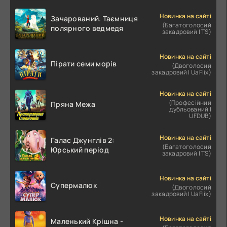
Новинка на сайті
Зачарований. Таємниця
(Багатоголосий
полярного ведмедя
закадровий | TS)
Новинка на сайті
Пірати семи морів
(Двоголосий
закадровий | UaFlix)
Новинка на сайті
(Професійний
Пряна Межа
дубльований |
UFDUB)
Новинка на сайті
Галас Джунглів 2:
(Багатоголосий
Юрський період
закадровий | TS)
Новинка на сайті
Супермалюк
(Двоголосий
закадровий | UaFlix)
Новинка на сайті
Маленький Крішна -