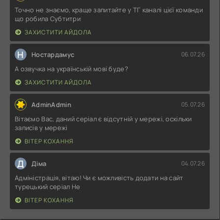
Точно не знаємо, краще запитайте у ТГ каналі цієї команди
що робила Субтитри
ЗАХИСТИТИ АЙДОЛА
Н
Ностардамус
06.07.26
А озвучка на українській мові буде?
ЗАХИСТИТИ АЙДОЛА
AdminAdmin
05.07.26
Вітаємо Вас, даний серіал є відсутній у мережі, оскільки
записів у мережі
ВІТЕР КОХАННЯ
Д
Діма
04.07.26
Адміністрація, вітаю! Чи є можливість додати на сайт
турецький серіал Не
ВІТЕР КОХАННЯ