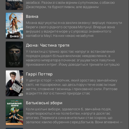
авіабазі. Разом зі своїм вірним супутником, собакою
Джаспером, та буркотливим, але відданим
Ваяна
Моана відгукується на заклик океану і вирішує покинути
береги свого рідного острова Мотунуї. Вперше вона
вирушає у відкрите море у супроводі знаменитого
напівбога Мауї. На них чекає незабутня
Дюна: Частина третя
У галактиці стрімко зростає напруга: встановлений
порядок дедалі більше викликає невдоволення, а
навколо імператора починає згущуватися павутина
прихованих інтриг. Йому доводиться тримати ситуацію
Гаррі Поттер
У центрі історії — хлопчик, який зростав у звичайному
світі, не підозрюючи, що десь поруч тече зовсім інше
життя, сповнене таємниць і прихованої сили. Раптове
відкриття його істинної природи стає
Батьківські збори
Коли шкільні вибори, здавалося б, звичайна подія,
перетворюються на поле битви, напруга досягає
апогею. Перемога сина вчительки стає іскрою, що
запалює хвилю обурення серед батьків. Вони впевнені —