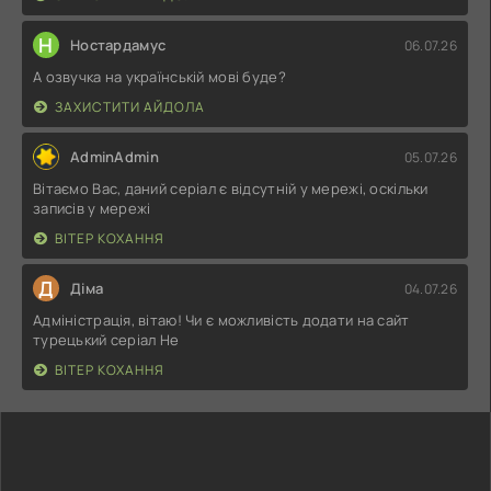
Н
Ностардамус
06.07.26
А озвучка на українській мові буде?
ЗАХИСТИТИ АЙДОЛА
AdminAdmin
05.07.26
Вітаємо Вас, даний серіал є відсутній у мережі, оскільки
записів у мережі
ВІТЕР КОХАННЯ
Д
Діма
04.07.26
Адміністрація, вітаю! Чи є можливість додати на сайт
турецький серіал Не
ВІТЕР КОХАННЯ