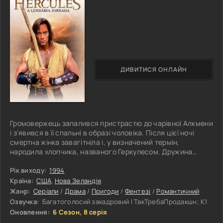
ДИВИТИСЯ ОНЛАЙН
Громовержець запалився пристрастю до чарівної Алкмени
і з'явився в її спальні в образі чоловіка. Після цієї ночі
смертна жінка завагітніла і, у визначений термін,
народила хлопчика, названого Геркулесом. Дружина
верховного бога Олімпу розлютилася через зраду
чоловіка і постаралася зробити так, щоб життя героя було
Рік виходу:
1994
сповнене різних складнощів. Збожеволіла від ревнощів
Країна:
США
,
Нова Зеландія
Гера зробила його божевільним, після чого Геркулес
Жанр:
Серіали
/
Драма
/
Пригоди
/
Фентезі
/
Романтичний
розправився зі своїми малолітніми дітьми. Як покарання,
Озвучка:
Багатоголосий закадровий | ТакТребаПродакшн; К1
він повинен більше
Оновлення:
6 Сезон, 8 серія