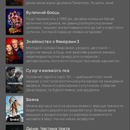
років чекає вірна дружина Пенелопа. Та шлях, який
Вуличний боєць
Події переносять у 1993 рік, де двоє колишніх бійців
вуличних поєдинків, які давно розійшлися різними
шляхами, змушені знову повернутися до світу жорстоких
сутичок. Їх спокій порушує поява загадкової
Знайомство з Факерами 3
Молодий чоловік Генрі виріс у родині, де спокій —
рідкісне явище, а будь-яке важливе рішення швидко
перетворюється на привід для суперечок і
непорозумінь. Коли він оголошує про намір одружитися,
це
Сузір’я великого пса
Головний герой історії, Хіг, — цивільний пілот, який
мешкає у постапокаліптичному Колорадо на занедбаній
авіабазі. Разом зі своїм вірним супутником, собакою
Джаспером, та буркотливим, але відданим
Ваяна
Моана відгукується на заклик океану і вирішує покинути
береги свого рідного острова Мотунуї. Вперше вона
вирушає у відкрите море у супроводі знаменитого
напівбога Мауї. На них чекає незабутня
Дюна: Частина третя