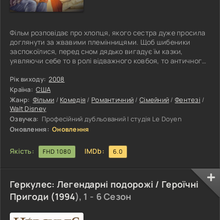
Фільм розповідає про хлопця, якого сестра дуже просила
доглянути за жвавими племінницями. Щоб шибеники
заспокоїлися, перед сном дядько вигадує їм казки,
уявляючи себе то в ролі відважного ковбоя, то античного
героя. Діти в захваті й тільки й просять маму викликати
дядька ближче до вечора, щоб послухати чергову історію,
Рік виходу:
2008
вигадану ним. Але невдовзі головний герой починає
Країна:
США
розуміти, що те, що наговорить малечі ввечері,
Жанр:
Фільми
/
Комедія
/
Романтичний
/
Сімейний
/
Фентезі
/
наступного дня, у дещо адаптованому до сучасних умов
Walt Disney
вигляді, трапляється з
Озвучка:
Професійний дубльований | студія Le Doyen
Оновлення:
Оновлення
Якість:
IMDb:
FHD 1080
6.0
Геркулес: Легендарні подорожі / Героїчні
Пригоди (
1994
), 1 - 6 Сезон