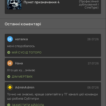
(Професійний
Пункт призначення 4
дубльований |
CineType)
Останні коментарі
Н
наталка
28.07.26
мені сподобалось
МІЙ СУСІД ТОТОРО
Н
Нана
27.07.26
Хто цю ху....знімає
ДІМ МЕРТВИХ
AdminAdmin
06.07.26
Точно не знаємо, краще запитайте у ТГ каналі цієї команди
що робила Субтитри
ЗАХИСТИТИ АЙДОЛА