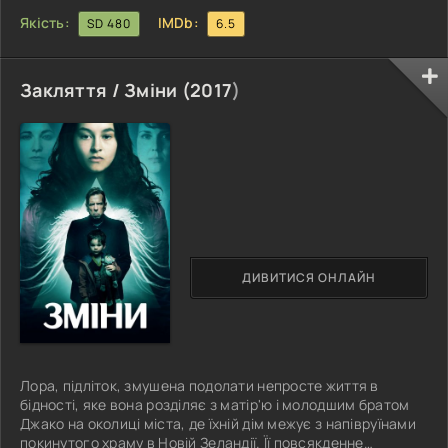
Якість:
IMDb:
SD 480
6.5
Закляття / Зміни (
2017
)
ДИВИТИСЯ ОНЛАЙН
Лора, підліток, змушена подолати непросте життя в
бідності, яке вона розділяє з матір'ю і молодшим братом
Джако на околиці міста, де їхній дім межує з напівруїнами
покинутого храму в Новій Зеландії. Її повсякденне