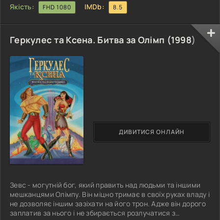
Якість:
IMDb:
FHD 1080
8.5
Геркулес та Ксена. Битва за Олімп (
1998
)
ДИВИТИСЯ ОНЛАЙН
Зевс - могутній бог, який править над людьми та іншими
мешканцями Олімпу. Він міцно тримає в своїх руках владу і
не дозволяє іншим зазіхати на його трон. Адже він дорого
заплатив за нього і не збирається розлучатися з