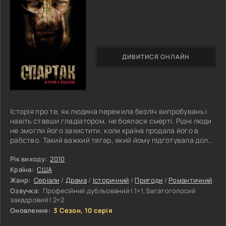
ДИВИТИСЯ ОНЛАЙН
Історія про те, як людина пережила безліч випробувань і
навіть ставши гладіатором, не боялася смерті. Рідні люди
не змогли його захистити, коли країна продала його в
рабство. Такий важкий тягар, який йому підготувала доля,
герою фільму «Спартак: Кров і пісок», не кожному під силу.
Багато хто змирився зі своєю долею і підкорився, але
Рік виходу:
2010
тільки не цей відважний герой. Спартак став справжньою
Країна:
США
легендою. Йому довелося створити собі ім'я в боях, адже
Жанр:
Серіали
/
Драма
/
Історичний
/
Пригоди
/
Романтичний
інакше його смерть могла залишитися непоміченою. У ті
Озвучка:
Професійний дубльований | 1+1, Багатоголосий
закадровий | 2+2
Оновлення:
3 Сезон, 10 серія