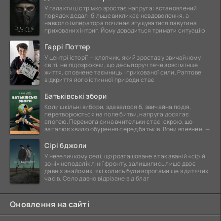
У галактиці стрімко зростає напруга: встановлений
порядок дедалі більше викликає невдоволення, а
навколо імператора починає згущуватися павутина
прихованих інтриг. Йому доводиться тримати ситуацію
Гаррі Поттер
У центрі історії — хлопчик, який зростав у звичайному
світі, не підозрюючи, що десь поруч тече зовсім інше
життя, сповнене таємниць і прихованої сили. Раптове
відкриття його істинної природи стає
Батьківські збори
Коли шкільні вибори, здавалося б, звичайна подія,
перетворюються на поле битви, напруга досягає
апогею. Перемога сина вчительки стає іскрою, що
запалює хвилю обурення серед батьків. Вони впевнені —
Сірі бджоли
У невеличкому селі, що розташоване в так званій «сірій
зоні» неподалік лінії фронту, залишились лише двоє
давніх знайомих, які колись були ворогами ще з дитячих
часів. Село давно відрізане від благ
Оновлення на сайті