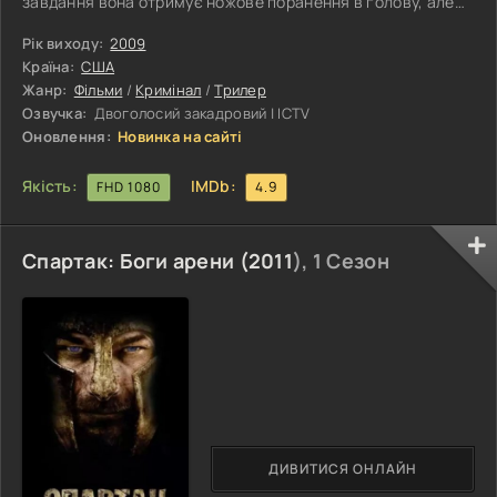
завдання вона отримує ножове поранення в голову, але
дивом виживає. Цей інцидент порушує її внутрішній стан і
призводить до фатальної помилки — Ів випадково вбиває
Рік виходу:
2009
молоду дівчину, що стає для неї першим справжнім
Країна:
США
моральним ударом. Після цього її свідомість починають
Жанр:
Фільми
/
Кримінал
/
Трилер
переслідувати видіння минулих жертв, а почуття провини
Озвучка:
Двоголосий закадровий | ICTV
не дає їй продовжувати
Оновлення:
Новинка на сайті
Якість:
IMDb:
FHD 1080
4.9
Спартак: Боги арени (
2011
), 1 Сезон
ДИВИТИСЯ ОНЛАЙН