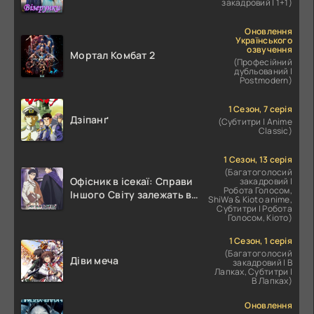
закадровий | 1+1)
Оновлення
Українського
озвучення
Мортал Комбат 2
(Професійний
дубльований |
Postmodern)
1 Сезон, 7 серія
Дзіпанґ
(Субтитри | Anime
Classic)
1 Сезон, 13 серія
(Багатоголосий
Офісник в ісекаї: Справи
закадровий |
Робота Голосом,
Іншого Світу залежать від
ShiWa & Kioto anime,
Корпоративного Раба
Субтитри | Робота
Голосом, Кіото)
1 Сезон, 1 серія
(Багатоголосий
Діви меча
закадровий | В
Лапках, Субтитри |
В Лапках)
Оновлення