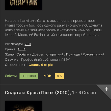
На арені Капуї вже багато років поспіль проводяться
гладіаторські бої, і ось одного разу вирішили побудувати
нову арену, на якій незабаром виступлять найкращі бійці
Імперії. Молодий Батіан, який тимчасово перейняв від
свого батька право на правління, активно почав
тренувати гладіаторів, здатних допомогти своїй
Рік виходу:
2011
батьківщині здобути велику славу. Разом зі своєю
Країна:
США
красивою і хитрою дружиною Лукрецією він готовий піти
Жанр:
Серіали
/
Драма
/
Історичний
/
Пригоди
/
Романтичний
на найрадикальніші заходи для того, щоб надати своєму
Озвучка:
Професійний дубльований | 1+1
імені світову популярність.
Оновлення:
1 Сезон, 6 серія
Якість:
IMDb:
FHD 1080
8.5
Спартак: Кров і Пісок (
2010
), 1 - 3 Сезон