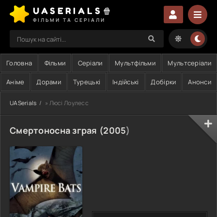
UASERIALS🍿
ФІЛЬМИ ТА СЕРІАЛИ
Головна
Фільми
Серіали
Мультфільми
Мультсеріали
Аніме
Дорами
Турецькі
Індійські
Добірки
Анонси
UASerials
» Люсі Лоулесс
Смертоносна зграя (
2005
)