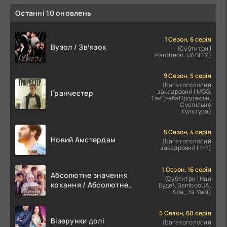
Останні 10 оновлень
1 Сезон, 6 серія
Вузол / Звʼязок
(Субтитри |
Pantheon, UABLTY)
9 Сезон, 5 серія
(Багатоголосий
закадровий | MGG,
Ґранчестер
ТакТребаПродакшн,
Суспільне
Культура)
5 Сезон, 4 серія
Новий Амстердам
(Багатоголосий
закадровий | 1+1)
1 Сезон, 16 серія
Абсолютне значення
(Субтитри | Най
кохання / Абсолютне
Буде!, BambooUA,
Ada_Ya.Yaoi)
значення романтики
5 Сезон, 60 серія
Візерунки долі
(Багатоголосий