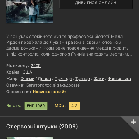
ДИВИТИСЯ ОНЛАЙН
У пошуках спокійного життя професорка біології Медді
Рірдон переїхала до Луїзіани разом зі своїм чоловіком і
двома доньками. Розмірене повсякдення Медді виходить
з-під контролю, коли одного з її учнів знаходять мертвим,
а його тіло вкрите таємничими слідами від проколів і
повністю знекровлене. Поки головними підозрюваними у
Рік виходу:
2005
вбивстві студента стають його друзі, Рірдон опиняється
Країна:
США
залученою до розслідування і виявляє, що юнака вбили
Жанр:
Фільми
/
Драма
/
Пригоди
/
Трилер
/
Жахи
/
Фантастика
агресивні кажани, які мутували через забруднену воду,
Озвучка:
Багатоголосий закадровий
скинуту в
Оновлення:
Новинка на сайті
Якість:
IMDb:
FHD 1080
4.2
Стервозні штучки (
2009
)