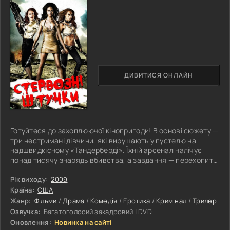
ДИВИТИСЯ ОНЛАЙН
Готуйтеся до захоплюючої кінопригоди! В основі сюжету —
три нестримані дівчини, які вирушають у пустелю на
надшвидкісному «Тандерберді». Їхній арсенал налічує
понад тисячу знарядь вбивства, а завдання — перехопити
контрабанду вартістю 206 мільйонів доларів. Їхні
супротивники: безжальний кримінальний бос, заплутані
Рік виходу:
2009
поліцейські (справжні чи ні), а також сотні найманців і
Країна:
США
параноїдальні вбивці. Приправте цю суміш армадою інших
Жанр:
Фільми
/
Драма
/
Комедія
/
Еротика
/
Кримінал
/
Трилер
запальних персонажів, починаючи з психів зі зброєю,
Озвучка:
Багатоголосий закадровий | DVD
закінчуючи
Оновлення:
Новинка на сайті