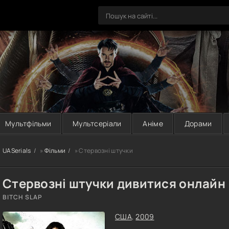
Мультфільми
Мультсеріали
Аніме
Дорами
UASerials
»
Фільми
» Стервозні штучки
Стервозні штучки дивитися онлайн
BITCH SLAP
США
,
2009