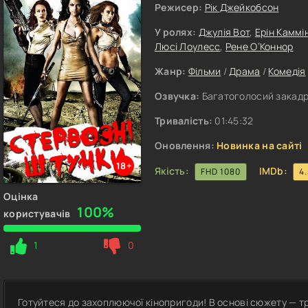
Режисер:
Рік Джейкобсон
У ролях:
Джулія Вот
,
Ерін Каммі
Люсі Лоулесс
,
Рене О’Коннор
Жанр:
Фільми
/
Драма
/
Комедія
Озвучка:
Багатоголосий закадр
Тривалість:
01:45:32
Оновлення:
Новинка на сайті
18+
Якість:
IMDb:
FHD 1080
4
Оцінка
100%
користувачів
1
0
Готуйтеся до захоплюючої кінопригоди! В основі сюжету — тр