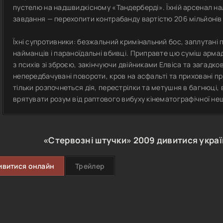
пустелю на надшвидкісному «Тандерберді». Їхній арсенал на
завдання — перехопити контрабанду вартістю 206 мільйонів 
Їхні супротивники: безжальний кримінальний бос, заплутані по
найманців і параноїдальні вбивці. Приправте цю суміш арм
з психів зі зброєю, закінчуючи двійниками Елвіса та загадк
непередбачувані повороти, кров на асфальті та приховані при
тільки розпочнеться дія, перестрілки та метушня в багнюці,
врятувати розум від раптового вибуху кінематографічної не
«Стервозні штучки»
2009
дивитися укра
ивитися онлайн
Трейлер