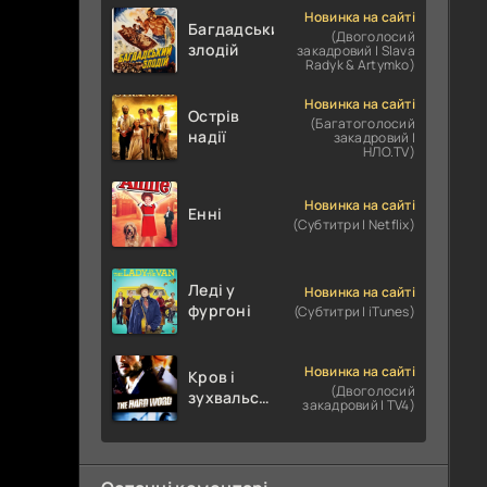
Новинка на сайті
Багдадський
(Двоголосий
злодій
закадровий | Slava
Radyk & Artymko)
Новинка на сайті
Острів
(Багатоголосий
надії
закадровий |
НЛО.TV)
Новинка на сайті
Енні
(Субтитри | Netflix)
Леді у
Новинка на сайті
фургоні
(Субтитри | iTunes)
Новинка на сайті
Кров і
(Двоголосий
зухвальство
закадровий | TV4)
/ Родинне
пограбування