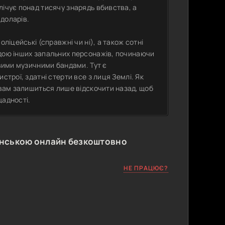
лічує понад тисячу знарядь вбивства, а
доларів.
ліцейські (справжні чи ні), а також сотні
адою інших запальних персонажів, починаючи
овими музичними бандами. Тут є
строї, здатні стерти все з лиця Землі. Як
 вам залишиться лише відскочити назад, щоб
щадності.
їнською онлайн безкоштовно
НЕ ПРАЦЮЄ?