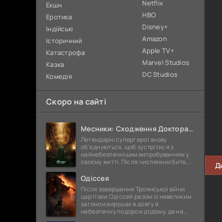
Netflix
Екшн
HBO
Еротика
Disney+
Індійські
Amazon
Історичний
Apple TV+
Катастрофа
Marvel Studios
Казка
DC Studios
Комедія
Скоро на сайті
Месники: Сходження Доктора Дума
Легендарні супергерої знову
об'єднуються, щоб зустрітися з
найнебезпечнішим випробуванням у
своєму житті. Після численних битв,
Д
болючих втрат і важких перемог вони
стали сильнішими, мудрішими та ще
Одіссея
Після завершення Троянської війни
цар Ітаки Одіссей разом із невеликим
загоном вирушає в довгу й
небезпечну подорож додому, де на
нього вже багато років чекає вірна