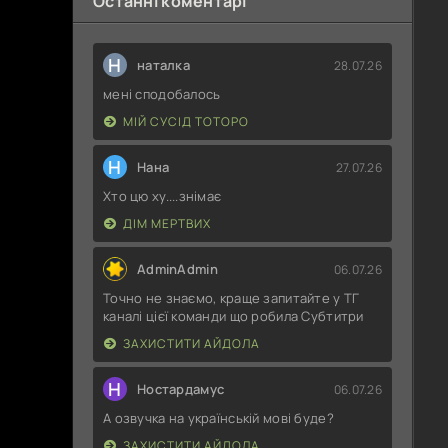
Останні коментарі
Н
наталка
28.07.26
мені сподобалось
МІЙ СУСІД ТОТОРО
Н
Нана
27.07.26
Хто цю ху....знімає
ДІМ МЕРТВИХ
AdminAdmin
06.07.26
Точно не знаємо, краще запитайте у ТГ
каналі цієї команди що робила Субтитри
ЗАХИСТИТИ АЙДОЛА
Н
Ностардамус
06.07.26
А озвучка на українській мові буде?
ЗАХИСТИТИ АЙДОЛА