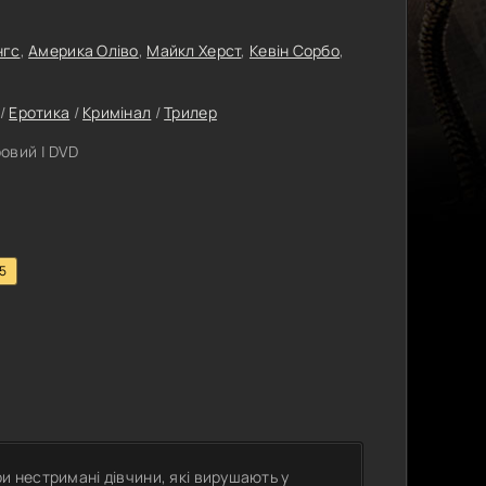
нгс
,
Америка Оліво
,
Майкл Херст
,
Кевін Сорбо
,
/
Еротика
/
Кримінал
/
Трилер
овий | DVD
.5
и нестримані дівчини, які вирушають у