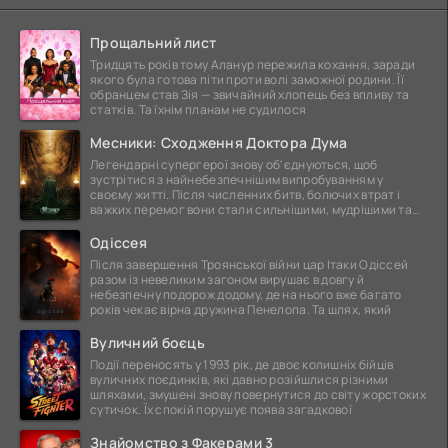
Прощальний лист
Тридцять років тому Аланур пережила кохання, заради
якого була готова піти проти волі заможної родини. Її
обранцем став Зія — звичайний хлопець без впливу та
статків. Та їхнім планам не судилося
Месники: Сходження Доктора Дума
Легендарні супергерої знову об'єднуються, щоб
зустрітися з найнебезпечнішим випробуванням у
своєму житті. Після численних битв, болючих втрат і
важких перемог вони стали сильнішими, мудрішими та
ще
Одіссея
Після завершення Троянської війни цар Ітаки Одіссей
разом із невеликим загоном вирушає в довгу й
небезпечну подорож додому, де на нього вже багато
років чекає вірна дружина Пенелопа. Та шлях, який
Вуличний боєць
Події переносять у 1993 рік, де двоє колишніх бійців
вуличних поєдинків, які давно розійшлися різними
шляхами, змушені знову повернутися до світу жорстоких
сутичок. Їх спокій порушує поява загадкової
Знайомство з Факерами 3