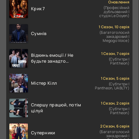
Оновлення
(Професійний
Крик 7
дубльований |
студія Le Doyen)
1 Сезон, 10 серія
(Багатоголосий
Сумнів
закадровий |
Megogo Voice)
1 Сезон, 7 серія
Відкинь емоції / Не
(Субтитри |
будьте занадто
Pantheon)
емоційними
1 Сезон, 5 серія
Містер Кілл
(Субтитри |
Pantheon, UABLTY)
1 Сезон, 2 серія
Спершу працюй, потім
(Субтитри |
цілуй
Pantheon)
2 Сезон, 6 серія
(Багатоголосий
Суперники
закадровий |