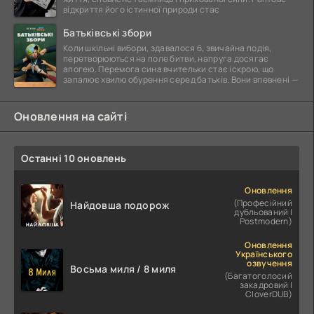
відкриття його істинної природи стає
Батьківські збори
Коли шкільні вибори, здавалося б, звичайна подія,
перетворюються на поле битви, напруга досягає
апогею. Перемога сина вчительки стає іскрою, що
запалює хвилю обурення серед батьків. Вони впевнені —
Оновлення на сайті
Останні 10 оновлень
Оновлення
(Професійний
Найдовша подорож
дубльований |
Postmodern)
Оновлення
Українського
озвучення
Восьма миля / 8 миля
(Багатоголосий
закадровий |
CloverDUB)