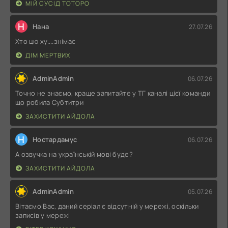
МІЙ СУСІД ТОТОРО
Н
Нана
27.07.26
Хто цю ху....знімає
ДІМ МЕРТВИХ
AdminAdmin
06.07.26
Точно не знаємо, краще запитайте у ТГ каналі цієї команди
що робила Субтитри
ЗАХИСТИТИ АЙДОЛА
Н
Ностардамус
06.07.26
А озвучка на українській мові буде?
ЗАХИСТИТИ АЙДОЛА
AdminAdmin
05.07.26
Вітаємо Вас, даний серіал є відсутній у мережі, оскільки
записів у мережі