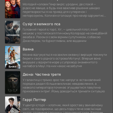
Молодий чоловік Генрі виріс у родині, де спокій —
рідкісне явище, а будь-яке важливе рішення швидко
перетворюється на привід для суперечок і
непорозумінь. Коли він оголошує про намір одружитися,
це
Сузір’я великого пса
Головний герой історії, Хіг, — цивільний пілот, який
мешкає у постапокаліптичному Колорадо на занедбаній
авіабазі. Разом зі своїм вірним супутником, собакою
Джаспером, та буркотливим, але відданим
Ваяна
Моана відгукується на заклик океану і вирішує покинути
береги свого рідного острова Мотунуї. Вперше вона
вирушає у відкрите море у супроводі знаменитого
напівбога Мауї. На них чекає незабутня
Дюна: Частина третя
У галактиці стрімко зростає напруга: встановлений
порядок дедалі більше викликає невдоволення, а
навколо імператора починає згущуватися павутина
прихованих інтриг. Йому доводиться тримати ситуацію
Гаррі Поттер
У центрі історії — хлопчик, який зростав у звичайному
світі, не підозрюючи, що десь поруч тече зовсім інше
життя, сповнене таємниць і прихованої сили. Раптове