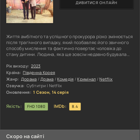
ДИВИТИСЯ ОНЛАЙН
Життя амбітного та успішного прокурора різко змінюється
після трагічного випадку, який позбавляє його звичного
способу мислення та фактично повертає чоловіка до
стану дитини. Людина, яка ще зовсім недавно будувала
кар’єру, ухвалювала складні рішення й жила лише
роботою, тепер змушена заново вчитися найпростішим
Рік виходу:
2023
речам. Для оточення це стає справжнім потрясінням, а
Країна:
Південна Корея
для нього самого — повним руйнуванням звичного світу.
Жанр:
Дорама
/
Драма
/
Комедія
/
Кримінал
/
Netflix
Та саме ця трагедія несподівано дає його матері шанс
Озвучка:
Субтитри | Netflix
виправити стосунки із
Оновлення:
1 Сезон, 14 серія
Якість:
IMDb:
FHD 1080
8.4
Скоро на сайті