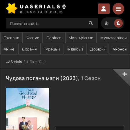
UASERIALS🍿
ФІЛЬМИ ТА СЕРІАЛИ
Головна
Фільми
Серіали
Мультфільми
Мультсеріали
Аніме
Дорами
Турецькі
Індійські
Добірки
Анонси
UASerials
» Ла Мі Ран
Чудова погана мати (
2023
), 1 Сезон