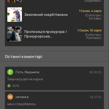
ГайдаМайк)
1 Сезон, 4 серія
Закопаний скарб Нанани
(Субтитри |
AniTube)
1 Сезон, 10 серія
Пропозиція прокурора /
(Субтитри |
Прокурорська
Pantheon)
пропозиція
Останні коментарі
Г
Гість Людмила
08.08.26
Така несусвітня херня
1670
Н
наталка
28.07.26
мені сподобалось