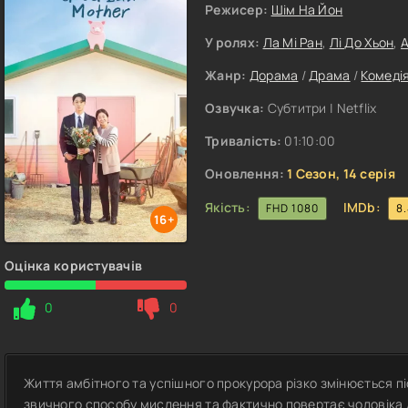
Режисер:
Шім На Йон
У ролях:
Ла Мі Ран
,
Лі До Хьон
,
А
Жанр:
Дорама
/
Драма
/
Комеді
Озвучка:
Субтитри | Netflix
Тривалість:
01:10:00
Оновлення:
1 Сезон, 14 серія
Якість:
IMDb:
FHD 1080
8
16+
Оцінка користувачів
0
0
Життя амбітного та успішного прокурора різко змінюється пі
звичного способу мислення та фактично повертає чоловіка 