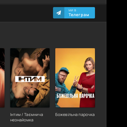
МИ В
Телеграм
Інтим / Таємнича
Божевільна парочка
незнайомка