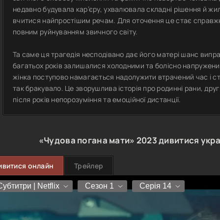
недавно будувала кар’єру, ухвалювала складні рішення й ж
вчитися найпростішим речам. Для оточення це стає справжн
повним руйнуванням звичного світу.
Та саме ця трагедія несподівано дає його матері шанс випра
багатьох років залишалися холодними та болісно напружени
жінка поступово намагається надолужити втрачений час і ста
так бракувало. Це зворушлива історія про родинні рани, друг
після років непорозуміння та емоційної дистанції.
«Чудова погана мати»
2023
дивитися укр
ивитися онлайн
Трейлер