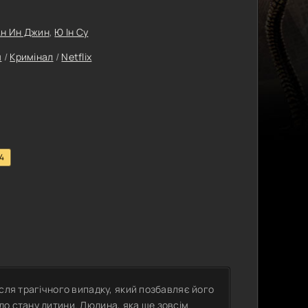
н Ин Джин
,
Ю Ін Су
я
/
Кримінал
/
Netflix
.4
сля трагічного випадку, який позбавляє його
до стану дитини. Людина, яка ще зовсім