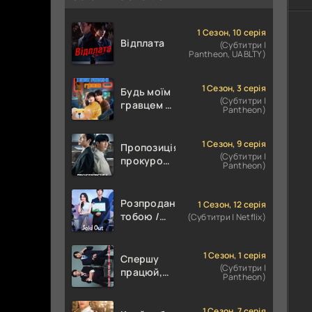
1 Сезон, 10 серія
Відплата
(Субтитри |
Pantheon, UABLTY)
1 Сезон, 3 серія
Будь моїм
(Субтитри |
гравцем /
Pantheon)
Пов'язані
грою
1 Сезон, 9 серія
Пропозиція
(Субтитри |
прокурора
Pantheon)
/
Прокурорська
пропозиція
Розпродана
1 Сезон, 12 серія
тобою /
(Субтитри | Netflix)
Знову в
наявності
1 Сезон, 1 серія
Спершу
(Субтитри |
працюй,
Pantheon)
потім
цілуй
1 Сезон, 7 серія