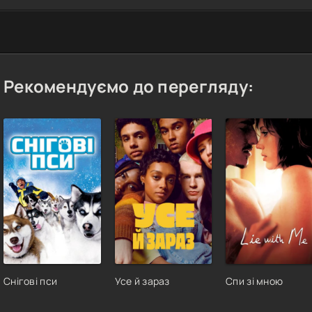
Рекомендуємо до перегляду:
Снігові пси
Усе й зараз
Спи зі мною