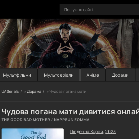
Мультфільми
Мультсеріали
Аніме
Дорами
UASerials
»
Дорама
» Чудова погана мати
Чудова погана мати дивитися онлай
THE GOOD BAD MOTHER / NAPPEUN EOMMA
Південна Корея
,
2023