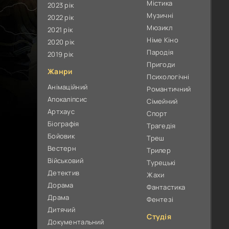
Містика
2023 рік
Музичні
2022 рік
Мюзикл
2021 рік
Німе Кіно
2020 рік
Пародія
2019 рік
Пригоди
Жанри
Психологічні
Анімаційний
Романтичний
Апокаліпсис
Сімейний
Артхаус
Спорт
Біографія
Трагедія
Бойовик
Треш
Вестерн
Трилер
Військовий
Турецькі
Детектив
Жахи
Дорама
Фантастика
Драма
Фентезі
Дитячий
Студія
Документальний