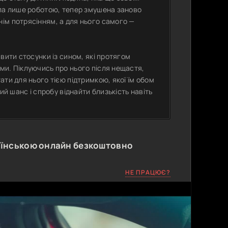
ила лише роботою, тепер змушена заново
ім потрясінням, а для нього самого —
вити стосунки із сином, які протягом
ми. Піклуючись про нього після нещастя,
ти для нього тією підтримкою, якої їм обом
ий шанс і спробу віднайти близькість навіть
аїнською онлайн безкоштовно
НЕ ПРАЦЮЄ?