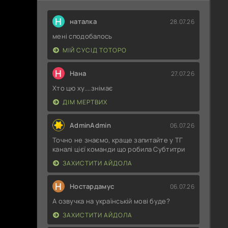
Н
наталка
28.07.26
мені сподобалось
МІЙ СУСІД ТОТОРО
Н
Нана
27.07.26
Хто цю ху....знімає
ДІМ МЕРТВИХ
AdminAdmin
06.07.26
Точно не знаємо, краще запитайте у ТГ
каналі цієї команди що робила Субтитри
ЗАХИСТИТИ АЙДОЛА
Н
Ностардамус
06.07.26
А озвучка на українській мові буде?
ЗАХИСТИТИ АЙДОЛА