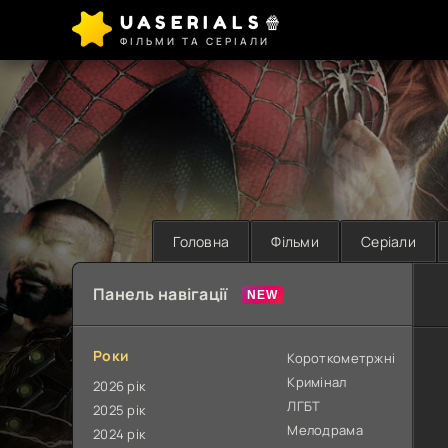
UASERIALS🍿
ФІЛЬМИ ТА СЕРІАЛИ
Головна
Фільми
Серіали
Панель навігації
Роки
Короткометржні
Кримінал
2026 рік
ЛГБТ
2025 рік
Мелодрама
2024 рік