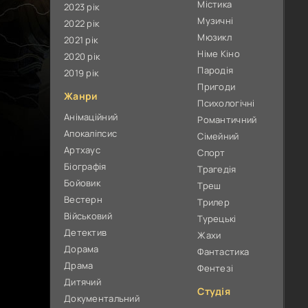
Містика
2023 рік
Музичні
2022 рік
Мюзикл
2021 рік
Німе Кіно
2020 рік
Пародія
2019 рік
Пригоди
Жанри
Психологічні
Анімаційний
Романтичний
Апокаліпсис
Сімейний
Артхаус
Спорт
Біографія
Трагедія
Бойовик
Треш
Вестерн
Трилер
Військовий
Турецькі
Детектив
Жахи
Дорама
Фантастика
Драма
Фентезі
Дитячий
Студія
Документальний