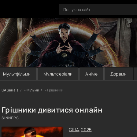
Мультфільми
Мультсеріали
Аніме
Дорами
UASerials
»
Фільми
» Грішники
Грішники дивитися онлайн
SINNERS
США
,
2025