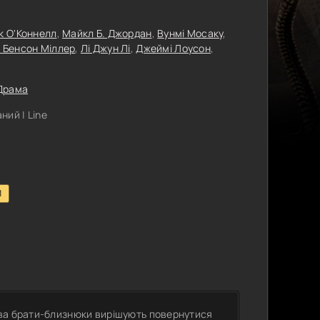
к О'Коннелл
,
Майкл Б. Джордан
,
Вунмі Мосаку
,
 Бенсон Міллер
,
Лі Джун Лі
,
Джеймі Лоусон
,
Драма
ий | Line
1
два брати-близнюки вирішують повернутися