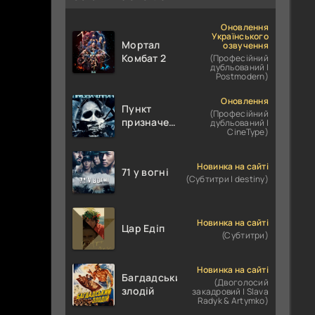
Оновлення
Українського
Мортал
озвучення
Комбат 2
(Професійний
дубльований |
Postmodern)
Оновлення
Пункт
(Професійний
призначення
дубльований |
CineType)
4
Новинка на сайті
71 у вогні
(Субтитри | destiny)
Новинка на сайті
Цар Едіп
(Субтитри)
Новинка на сайті
Багдадський
(Двоголосий
злодій
закадровий | Slava
Radyk & Artymko)