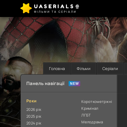
UASERIALS🍿
ФІЛЬМИ ТА СЕРІАЛИ
Головна
Фільми
Серіали
Панель навігації
Роки
Короткометржні
Кримінал
2026 рік
ЛГБТ
2025 рік
Мелодрама
2024 рік