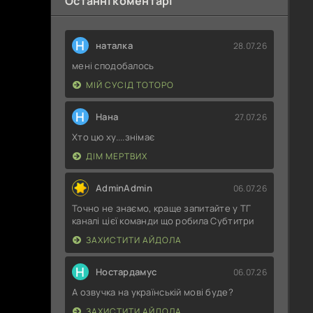
Останні коментарі
Н
наталка
28.07.26
мені сподобалось
МІЙ СУСІД ТОТОРО
Н
Нана
27.07.26
Хто цю ху....знімає
ДІМ МЕРТВИХ
AdminAdmin
06.07.26
Точно не знаємо, краще запитайте у ТГ
каналі цієї команди що робила Субтитри
ЗАХИСТИТИ АЙДОЛА
Н
Ностардамус
06.07.26
А озвучка на українській мові буде?
ЗАХИСТИТИ АЙДОЛА