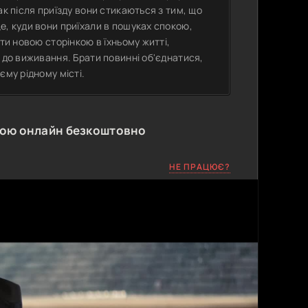
ак після приїзду вони стикаються з тим, що
е, куди вони приїхали в пошуках спокою,
ти новою сторінкою в їхньому житті,
 до виживання. Брати повинні об'єднатися,
єму рідному місті.
кою онлайн безкоштовно
НЕ ПРАЦЮЄ?