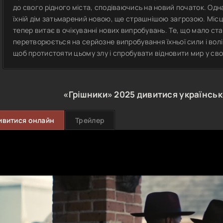
до свого рідного міста, сподіваючись на новий початок. Одн
їхній дім затьмарений новою, ще страшнішою загрозою. Місц
тепер витає в очікуванні нових випробувань. Те, що мало ста
перетворюється на серйозне випробування їхньої сили і волі
щоб протистояти цьому злу і спробувати відновити мир у сво
«Грішники»
2025
дивитися українсь
ивитися онлайн
Трейлер