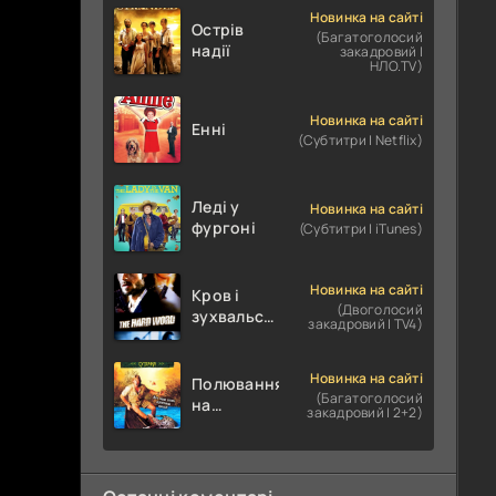
Новинка на сайті
Острів
(Багатоголосий
надії
закадровий |
НЛО.TV)
Новинка на сайті
Енні
(Субтитри | Netflix)
Леді у
Новинка на сайті
фургоні
(Субтитри | iTunes)
Новинка на сайті
Кров і
(Двоголосий
зухвальство
закадровий | TV4)
/ Родинне
пограбування
Новинка на сайті
Полювання
(Багатоголосий
на
закадровий | 2+2)
крокодилів:
Сутичка