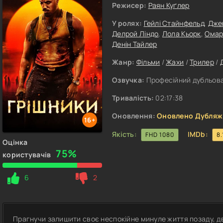
Режисер:
Раян Куґлер
У ролях:
Гейлі Стайнфельд
,
Дже
Делрой Ліндо
,
Лола Кьорк
,
Омар
Денін Тайлер
Жанр:
Фільми
/
Жахи
/
Трилер
/
Озвучка:
Професійний дубльован
Тривалість:
02:17:38
Оновлення:
Оновлено Дубляж
16+
Якість:
IMDb:
FHD 1080
8.
Оцінка
75%
користувачів
6
2
Прагнучи залишити своє неспокійне минуле життя позаду, 